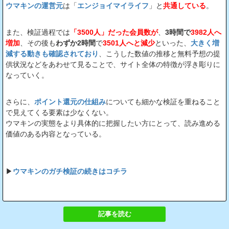
ウマキンの運営元
は「
エンジョイマイライフ
」と
共通している
。
また、検証過程では
「3500人」だった会員数が
、
3時間で
3982人へ
増加
、その後も
わずか2時間
で
3501人へと減少
といった、
大きく増
減する動きも確認されており
、こうした数値の推移と無料予想の提
供状況などをあわせて見ることで、サイト全体の特徴が浮き彫りに
なっていく。
さらに、
ポイント還元の仕組み
についても細かな検証を重ねること
で見えてくる要素は少なくない。
ウマキンの実態をより具体的に把握したい方にとって、読み進める
価値のある内容となっている。
▶︎
ウマキンのガチ検証の続きはコチラ
記事を読む