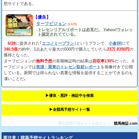
【記事更新】
みどりの的中らんど
想サイトである。
【抜き打ち検証】
ニジュウマル
【優良】
【最新・競馬サイト】
カチウマの定理
ターフビジョン
(1125)
トレセンリアルリポートは必見だ。 Yahoo!ウォレッ
【最新・競馬サイト】
うま遊勝
ト認定されてている。
6/28
に提供された｢
エコノミープラン
｣というプランで、
小倉8R
にて
【抜き打ち検証】
リスタート
340.5倍
の的中。1点あたり最大の500円で購入していたら
23万 8350円
の
獲得となった。
【最新・競馬サイト】
新しい競馬のカタチ
ターフビジョンの
無料予想
の長期検証時の結果は
回収率130%
だった。タ
ーフビジョンでは
美浦・栗東のトレセン取材レポート
を画像付きで公開
【最新・競馬サイト】
OMAKASE
している。新聞では得られない貴重な情報を提供することができるのも
凄いことだ｡
【無料予想検証結果】
リスタート
【最新・競馬サイト】
ウマドラ
▶︎優良・悪評・検証中を検索
【抜き打ち検証】
うまピカ
▶︎全競馬予想サイト一覧
【最新・競馬サイト】
縁
【無料予想検証結果】
競馬タイム
優良競馬予想サイトを探すなら、
競馬検証.com
【抜き打ち検証】
競馬タイム
要注意！競馬予想サイトランキング