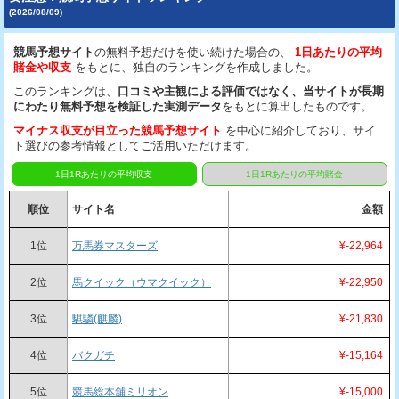
(2026/08/09)
【競馬ブログ】
海外ダートを制したフォーエバーヤングとこれからの歩
み
競馬予想サイト
の無料予想だけを使い続けた場合の、
1日あたりの平均
【最新・競馬サイト】
キリフダ
賭金や収支
をもとに、独自のランキングを作成しました。
このランキングは、
口コミや主観による評価ではなく、当サイトが長期
【抜き打ち検証】
R32
にわたり無料予想を検証した実測データ
をもとに算出したものです。
【無料予想検証結果】
競馬2.0
マイナス収支が目立った競馬予想サイト
を中心に紹介しており、サイ
ト選びの参考情報としてご活用いただけます。
【無料予想検証結果】
サラコレ
1日1Rあたりの平均収支
1日1Rあたりの平均賭金
【最新・競馬サイト】
マンバケンプラス
順位
サイト名
金額
【抜き打ち検証】
ディギン競馬
1位
万馬券マスターズ
¥-22,964
【最新・競馬サイト】
競馬タイム
2位
馬クイック（ウマクイック）
¥-22,950
【抜き打ち検証】
テキカク
3位
騏驎(麒麟)
¥-21,830
【最新・競馬サイト】
スーパーマンバケン
【抜き打ち検証】
ディギン競馬
4位
バクガチ
¥-15,164
【最新・競馬サイト】
リスタート
5位
競馬総本舗ミリオン
¥-15,000