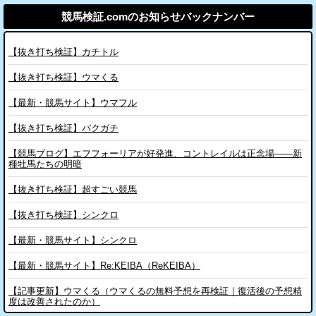
競馬検証.comのお知らせバックナンバー
【抜き打ち検証】
カチトル
【抜き打ち検証】
ウマくる
【最新・競馬サイト】
ウマフル
【抜き打ち検証】
バクガチ
【競馬ブログ】
エフフォーリアが好発進、コントレイルは正念場――新
種牡馬たちの明暗
【抜き打ち検証】
超すごい競馬
【抜き打ち検証】
シンクロ
【最新・競馬サイト】
シンクロ
【最新・競馬サイト】
Re:KEIBA（ReKEIBA）
【記事更新】
ウマくる（ウマくるの無料予想を再検証｜復活後の予想精
度は改善されたのか）