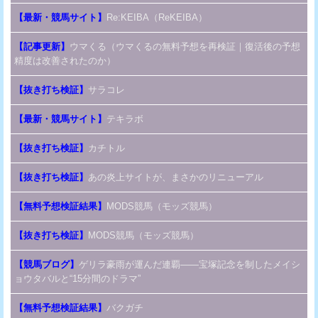
【最新・競馬サイト】
勝馬総合センター
【最新・競馬サイト】
Re:KEIBA（ReKEIBA）
【無料予想検証結果】
超すごい競馬
【記事更新】
ウマくる（ウマくるの無料予想を再検証｜復活後の予想
精度は改善されたのか）
【記事更新】
カチトル（カチトルの無料予想は提供内容が変わってい
た）
【抜き打ち検証】
サラコレ
【最新・競馬サイト】
うまトリ
【最新・競馬サイト】
テキラボ
【抜き打ち検証】
ラクショープラス
【抜き打ち検証】
カチトル
【抜き打ち検証】
カチトル
【最新・競馬サイト】
バクガチ
【抜き打ち検証】
あの炎上サイトが、まさかのリニューアル
【抜き打ち検証】
モギトル
【無料予想検証結果】
MODS競馬（モッズ競馬）
【競馬ブログ】
エリート血統に挑む“非主流”の逆襲――日本ダービーを彩
【抜き打ち検証】
MODS競馬（モッズ競馬）
るマイナー種牡馬たち
【抜き打ち検証】
カチトル
【競馬ブログ】
ゲリラ豪雨が運んだ連覇――宝塚記念を制したメイシ
ョウタバルと“15分間のドラマ”
【最新・競馬サイト】
カチトル
【無料予想検証結果】
バクガチ
【最新・競馬サイト】
MODS競馬（モッズ競馬）