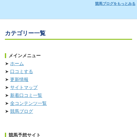
競馬ブログをもっとみる
【最新・競馬サイト】
うまピカ
【競馬ブログ】
猛暑が直撃する夏競馬と環境整備の課題
【抜き打ち検証】
バツグン
カテゴリー一覧
【無料予想検証結果】
スゴ腕
【抜き打ち検証】
スゴ腕
メインメニュー
【抜き打ち検証】
テキカク
ホーム
口コミする
【抜き打ち検証】
最上式勝馬投票券
更新情報
【無料予想検証結果】
穴馬党
サイトマップ
【抜き打ち検証】
暁
新着口コミ一覧
全コンテンツ一覧
【最新・競馬サイト】
テキカク（TEKIKAKU）
競馬ブログ
【競馬ブログ】
若手ジョッキーが世界を舞台にする意義と海外経験が育
む視座
【抜き打ち検証】
FREE
競馬予想サイト