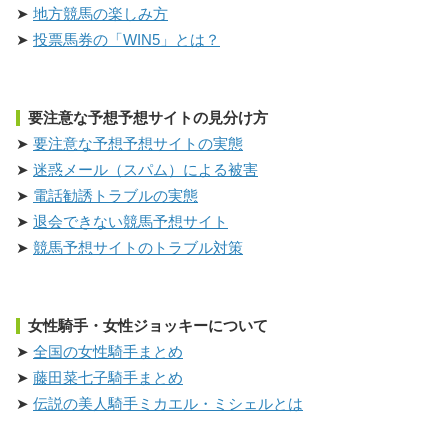
地方競馬の楽しみ方
【抜き打ち検証】
バツグン
投票馬券の「WIN5」とは？
【無料予想検証結果】
ツカメル
【最新・競馬サイト】
バツグン
要注意な予想予想サイトの見分け方
【抜き打ち検証】
ウマ１グランプリ
要注意な予想予想サイトの実態
迷惑メール（スパム）による被害
【無料予想検証結果】
社長KEIBA（社長競馬）
電話勧誘トラブルの実態
【最新・競馬サイト】
天才！穴馬党
退会できない競馬予想サイト
競馬予想サイトのトラブル対策
【記事更新】
ツカメル（カチケンと同じ振込先だった）
【抜き打ち検証】
うまこみゅ
【最新・競馬サイト】
クラフトマンズ
女性騎手・女性ジョッキーについて
全国の女性騎手まとめ
【競馬ブログ】
コントレイル産駒ついに始動！2歳戦で注目すべき馬体・
気性・仕上がりの傾向とは
藤田菜七子騎手まとめ
伝説の美人騎手ミカエル・ミシェルとは
【記事更新】
逆転の週末（不自然な検証時期と公開タイミングに注意）
【抜き打ち検証】
スター競馬