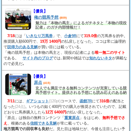
【競馬ブログ】
フォーエバーヤング年度代表馬選出が示した、日本競馬
【優良】
の現在地
俺の競馬予想
(809)
【抜き打ち検証】
競馬2.0
魅力は「本物の馬主」によるガチネタと「本物の現役
記者」のガチ内部情報だ！
【無料予想検証結果】
縁
7/18
には「
いきなり万馬券
」で、
小倉9R
にて
319.0倍
の万馬券を的中。
推奨購入額600円で、
19万 1400円
の払戻しとなった。ココは常に論理的
【無料予想検証結果】
カチウマの定理
で
説得力のある見解
が買い目には載っている。
「俺の競馬予想」は本物の馬主と、現役の記者による
唯一無二のサイト
【無料予想検証結果】
新しい競馬情報のカタチ
である。
サイト内のブログ
では､新聞や雑誌では
知れないネタ
が満載な
ので必見だ｡
【抜き打ち検証】
穴馬ch25
【最新・競馬サイト】
競馬クイーン
【優良】
原点
(415)
【抜き打ち検証】
新しい競馬情報のカタチ
玄人でも満足できる無料コンテンツが充実している競
馬予想サイト。提供される予想にも読み応えのある納
【競馬ブログ】
出走意思なき登録が生んだ混乱――出走しない登録が奪
得の見解
が載っている。
ったもの
7/11
には、
ギアショット
(120pt)
コースで、
函館7R
にて
316倍
の配当と
なった
(24点)
。いつもの如く400円での購入が推奨されていたので、記載
【無料予想検証結果】
うま遊勝
どおりに馬券購入したら
12万 6400円
の払い戻しとなった。
「原点」は独自の無料コンテンツ「
重賞原点
」をはじめ、
無料予想でさ
【無料予想検証結果】
キリフダ
え
、根拠のある
信頼できる見解
が常に載っている。
地方競馬での回収率も良好
だ。見た目は地味だが、今後も注目したい予