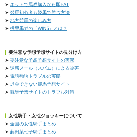
証）
ネットで馬券購入なら即PAT
競馬初心者も競馬で勝つ方法
【抜き打ち検証】
ONE
地方競馬の楽しみ方
【抜き打ち検証】
バツグン
投票馬券の「WIN5」とは？
【無料予想検証結果】
ツカメル
【最新・競馬サイト】
バツグン
要注意な予想予想サイトの見分け方
【抜き打ち検証】
ウマ１グランプリ
要注意な予想予想サイトの実態
迷惑メール（スパム）による被害
【無料予想検証結果】
社長KEIBA（社長競馬）
電話勧誘トラブルの実態
【最新・競馬サイト】
天才！穴馬党
退会できない競馬予想サイト
競馬予想サイトのトラブル対策
【記事更新】
ツカメル（カチケンと同じ振込先だった）
【抜き打ち検証】
うまこみゅ
【最新・競馬サイト】
クラフトマンズ
女性騎手・女性ジョッキーについて
全国の女性騎手まとめ
【競馬ブログ】
コントレイル産駒ついに始動！2歳戦で注目すべき馬体・
気性・仕上がりの傾向とは
藤田菜七子騎手まとめ