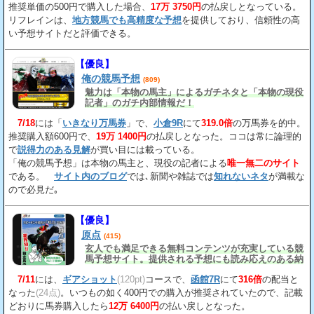
【無料予想検証結果】
本命
推奨単価の500円で購入した場合、
17万 3750円
の払戻しとなっている。
リフレインは、
地方競馬でも高精度な予想
を提供しており、信頼性の高
【抜き打ち検証】
縁
い予想サイトだと評価できる。
【競馬ブログ】
フォーエバーヤング年度代表馬選出が示した、日本競馬
【優良】
の現在地
俺の競馬予想
(809)
【抜き打ち検証】
競馬2.0
魅力は「本物の馬主」によるガチネタと「本物の現役
記者」のガチ内部情報だ！
【無料予想検証結果】
縁
7/18
には「
いきなり万馬券
」で、
小倉9R
にて
319.0倍
の万馬券を的中。
推奨購入額600円で、
19万 1400円
の払戻しとなった。ココは常に論理的
【無料予想検証結果】
カチウマの定理
で
説得力のある見解
が買い目には載っている。
「俺の競馬予想」は本物の馬主と、現役の記者による
唯一無二のサイト
【無料予想検証結果】
新しい競馬情報のカタチ
である。
サイト内のブログ
では､新聞や雑誌では
知れないネタ
が満載な
ので必見だ｡
【抜き打ち検証】
穴馬ch25
【最新・競馬サイト】
競馬クイーン
【優良】
原点
(415)
【抜き打ち検証】
新しい競馬情報のカタチ
玄人でも満足できる無料コンテンツが充実している競
馬予想サイト。提供される予想にも読み応えのある納
【競馬ブログ】
出走意思なき登録が生んだ混乱――出走しない登録が奪
得の見解
が載っている。
ったもの
7/11
には、
ギアショット
(120pt)
コースで、
函館7R
にて
316倍
の配当と
なった
(24点)
。いつもの如く400円での購入が推奨されていたので、記載
【無料予想検証結果】
うま遊勝
どおりに馬券購入したら
12万 6400円
の払い戻しとなった。