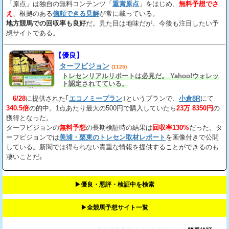
「原点」は独自の無料コンテンツ「
重賞原点
」をはじめ、
無料予想でさ
【無料予想検証結果】
キリフダ
え
、根拠のある
信頼できる見解
が常に載っている。
地方競馬での回収率も良好
だ。見た目は地味だが、今後も注目したい予
【記事更新】
みどりの的中らんど
想サイトである。
【抜き打ち検証】
ニジュウマル
【優良】
【最新・競馬サイト】
カチウマの定理
ターフビジョン
(1125)
トレセンリアルリポートは必見だ。 Yahoo!ウォレッ
【最新・競馬サイト】
うま遊勝
ト認定されてている。
6/28
に提供された｢
エコノミープラン
｣というプランで、
小倉8R
にて
【抜き打ち検証】
リスタート
340.5倍
の的中。1点あたり最大の500円で購入していたら
23万 8350円
の
獲得となった。
【最新・競馬サイト】
新しい競馬のカタチ
ターフビジョンの
無料予想
の長期検証時の結果は
回収率130%
だった。タ
ーフビジョンでは
美浦・栗東のトレセン取材レポート
を画像付きで公開
【最新・競馬サイト】
OMAKASE
している。新聞では得られない貴重な情報を提供することができるのも
凄いことだ｡
【無料予想検証結果】
リスタート
【最新・競馬サイト】
ウマドラ
▶︎優良・悪評・検証中を検索
【抜き打ち検証】
うまピカ
▶︎全競馬予想サイト一覧
【最新・競馬サイト】
縁