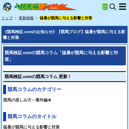
トップ
＞
更新情報
＞
猛暑が競馬に与える影響と対策
《競馬検証.comのお知らせ》【競馬ブログ】猛暑が競馬に与える影
響と対策
競馬検証.comの競馬コラム「猛暑が競馬に与える影響と対
策」
競馬検証.comの競馬コラム 更新！
競馬コラムのカテゴリー
競馬の楽しみ方～番外編★
競馬コラムのタイトル
猛暑が競馬に与える影響と対策