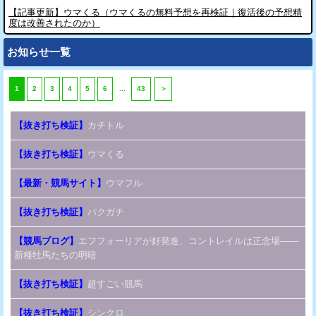
【記事更新】
ウマくる（ウマくるの無料予想を再検証｜復活後の予想精
度は改善されたのか）
【抜き打ち検証】
サラコレ
お知らせ一覧
【最新・競馬サイト】
テキラボ
1
2
3
4
5
6
...
43
＞
【抜き打ち検証】
カチトル
【抜き打ち検証】
あの炎上サイトが、まさかのリニューアル
【抜き打ち検証】
カチトル
【無料予想検証結果】
MODS競馬（モッズ競馬）
【抜き打ち検証】
ウマくる
【抜き打ち検証】
MODS競馬（モッズ競馬）
【最新・競馬サイト】
ウマフル
【競馬ブログ】
ゲリラ豪雨が運んだ連覇――宝塚記念を制したメイショ
ウタバルと“15分間のドラマ”
【抜き打ち検証】
バクガチ
【無料予想検証結果】
バクガチ
【競馬ブログ】
エフフォーリアが好発進、コントレイルは正念場――
新種牡馬たちの明暗
【抜き打ち検証】
バクガチ
【抜き打ち検証】
超すごい競馬
【無料予想検証結果】
勝馬総合センター
【抜き打ち検証】
【抜き打ち検証】
勝馬総合センター
シンクロ