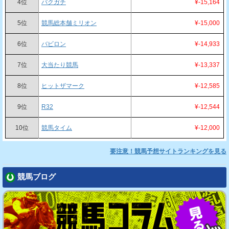
【抜き打ち検証】
ディギン競馬
4位
バクガチ
¥-15,164
【最新・競馬サイト】
リスタート
5位
競馬総本舗ミリオン
¥-15,000
【無料予想検証結果】
ニジュウマル
6位
バビロン
¥-14,933
【抜き打ち検証】
ニジュウマル
7位
大当たり競馬
¥-13,337
【競馬ブログ】
『ザ・ロイヤルファミリー』JRAの全面協力で描かれる
テレビドラマとは？
8位
ヒットザマーク
¥-12,585
【抜き打ち検証】
本命
9位
R32
¥-12,544
【抜き打ち検証】
穴馬党
10位
競馬タイム
¥-12,000
【最新・競馬サイト】
競馬2.0
要注意！競馬予想サイトランキングを見る
【無料予想検証結果】
R32
【抜き打ち検証】
R32
競馬ブログ
【抜き打ち検証】
競馬ジャンボ
【競馬ブログ】
日本馬の凱旋門賞挑戦2025｜欧州ステップレースを制し
た3頭の可能性