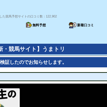
した競馬予想サイトの口コミ数：122,902
ト
無料予想
新着口コミ
最新・競馬サイト】うまトリ
検証したのでお知らせします。