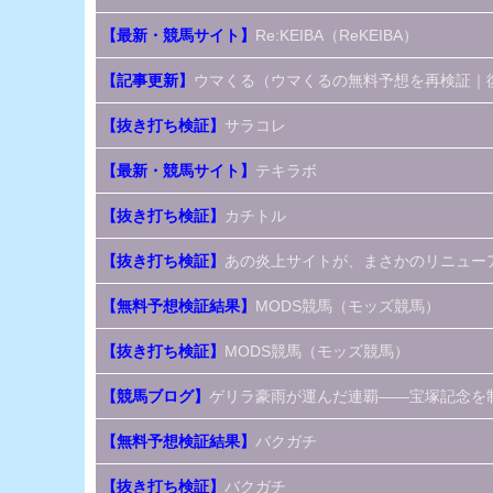
【抜き打ち検証】
競馬タイム
【最新・競馬サイト】
Re:KEIBA（ReKEIBA）
【最新・競馬サイト】
勝馬総合センター
【記事更新】
ウマくる（ウマくるの無料予想を再検証｜
【無料予想検証結果】
超すごい競馬
【抜き打ち検証】
サラコレ
【記事更新】
カチトル（カチトルの無料予想は提供内容が変わ
【最新・競馬サイト】
テキラボ
【最新・競馬サイト】
うまトリ
【抜き打ち検証】
カチトル
【抜き打ち検証】
ラクショープラス
【抜き打ち検証】
カチトル
【抜き打ち検証】
あの炎上サイトが、まさかのリニュー
【最新・競馬サイト】
バクガチ
【無料予想検証結果】
MODS競馬（モッズ競馬）
【抜き打ち検証】
モギトル
【抜き打ち検証】
MODS競馬（モッズ競馬）
【競馬ブログ】
エリート血統に挑む“非主流”の逆襲――日本
【競馬ブログ】
ゲリラ豪雨が運んだ連覇――宝塚記念を制
【抜き打ち検証】
カチトル
【無料予想検証結果】
バクガチ
【最新・競馬サイト】
カチトル
【抜き打ち検証】
バクガチ