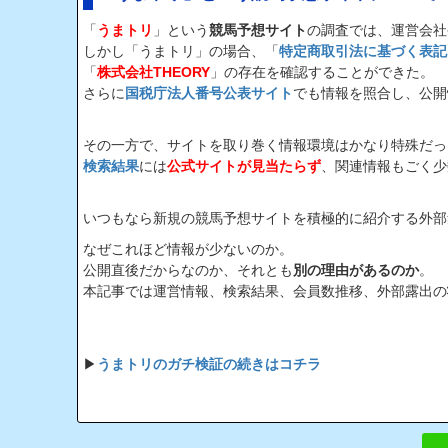
「
うまトリ
」という
競馬予想サイト
の調査では、運営会社
しかし「うまトリ」の場合、「
特定商取引法に基づく表記
「
株式会社THEORY
」の存在を確認することができた。
さらに
国税庁法人番号公表サイト
でも情報を照合し、公開
その一方で、サイトを取り巻く情報環境はかなり特殊だっ
検索結果
には
公式サイトが見当たらず
、関連情報もごく少
いつもなら新規の競馬予想サイトを積極的に紹介する外部
なぜこれほど情報が少ないのか。
公開直後だからなのか、それとも
別の理由があるのか
。
本記事では運営情報、検索結果、会員数推移、外部露出の
▶︎
うまトリのガチ検証の続きはコチラ