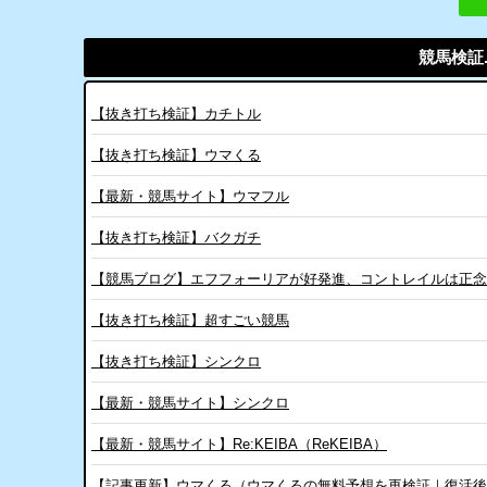
競馬検証
【抜き打ち検証】
カチトル
【抜き打ち検証】
ウマくる
【最新・競馬サイト】
ウマフル
【抜き打ち検証】
バクガチ
【競馬ブログ】
エフフォーリアが好発進、コントレイルは正念
【抜き打ち検証】
超すごい競馬
【抜き打ち検証】
シンクロ
【最新・競馬サイト】
シンクロ
【最新・競馬サイト】
Re:KEIBA（ReKEIBA）
【記事更新】
ウマくる（ウマくるの無料予想を再検証｜復活後