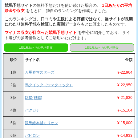
競馬予想サイト
の無料予想だけを使い続けた場合の、
1日あたりの平均
【最新・競馬サイト】
キリフダ
賭金や収支
をもとに、独自のランキングを作成しました。
このランキングは、
口コミや主観による評価ではなく、当サイトが長期
【抜き打ち検証】
R32
にわたり無料予想を検証した実測データ
をもとに算出したものです。
【無料予想検証結果】
競馬2.0
マイナス収支が目立った競馬予想サイト
を中心に紹介しており、サイ
ト選びの参考情報としてご活用いただけます。
【無料予想検証結果】
サラコレ
1日1Rあたりの平均収支
1日1Rあたりの平均賭金
【最新・競馬サイト】
マンバケンプラス
順位
サイト名
金額
【抜き打ち検証】
ディギン競馬
1位
万馬券マスターズ
¥-22,964
【最新・競馬サイト】
競馬タイム
2位
馬クイック（ウマクイック）
¥-22,950
【抜き打ち検証】
テキカク
3位
騏驎(麒麟)
¥-21,830
【最新・競馬サイト】
スーパーマンバケン
【抜き打ち検証】
ディギン競馬
4位
バクガチ
¥-15,164
【最新・競馬サイト】
リスタート
5位
競馬総本舗ミリオン
¥-15,000
【無料予想検証結果】
ニジュウマル
6位
バビロン
¥-14,933