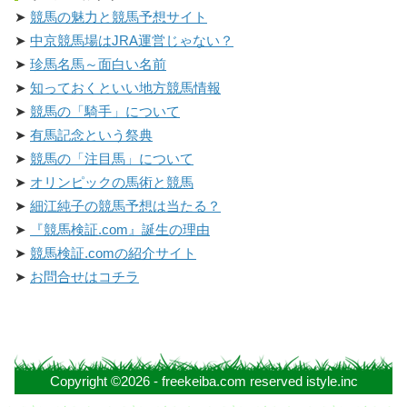
競馬の魅力と競馬予想サイト
【無料予想検証結果】
えーあいNEO
中京競馬場はJRA運営じゃない？
【抜き打ち検証】
スター競馬
珍馬名馬～面白い名前
知っておくといい地方競馬情報
【競馬ブログ】
最年少GⅠ記録に挑む吉村誠之助騎手
競馬の「騎手」について
【無料予想検証結果】
最上式勝馬投票券
有馬記念という祭典
【抜き打ち検証】
競馬サンシャイン
競馬の「注目馬」について
オリンピックの馬術と競馬
【最新・競馬サイト】
逆転の週末
細江純子の競馬予想は当たる？
【無料予想検証結果】
穴馬ch25
『競馬検証.com』誕生の理由
競馬検証.comの紹介サイト
【抜き打ち検証】
ONE
お問合せはコチラ
【抜き打ち検証】
うま活
【競馬ブログ】
藤田菜七子の競馬業界復帰のタイミング
【抜き打ち検証】
ベストホース
Copyright ©2026 - freekeiba.com reserved istyle.inc
【抜き打ち検証】
うまこみゅ