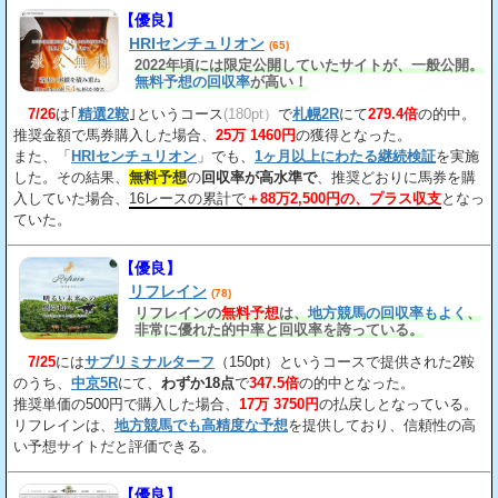
【優良】
【最新・競馬サイト】
トリプルS
HRIセンチュリオン
(65)
2022年頃には限定公開していたサイトが、一般公開。
【抜き打ち検証】
カチウマの定理
無料予想の回収率
が高い！
7/26
は｢
精選2鞍
｣というコース
(180pt）
で
札幌2R
にて
279.4倍
の的中。
【抜き打ち検証】
本命
推奨金額で馬券購入した場合、
25万 1460円
の獲得となった。
また、「
HRIセンチュリオン
」でも、
1ヶ月以上にわたる継続検証
を実施
【無料予想検証結果】
みどりの的中らんど
した。その結果、
無料予想
の
回収率が高水準で
、推奨どおりに馬券を購
入していた場合、
16レースの累計で
＋88万2,500円の、プラス収支
となっ
【無料予想検証結果】
競馬クイーン
ていた。
【抜き打ち検証】
リスタート
【優良】
【最新・競馬サイト】
ラクショープラス（ラクショーPLUS）
リフレイン
(78)
リフレインの
無料予想
は、
地方競馬の回収率もよく
、
【最新・競馬サイト】
裏モノ競馬
非常に優れた的中率と回収率を誇っている。
【最新・競馬サイト】
競馬ジャックポット（Jackpot）
7/25
には
サブリミナルターフ
（150pt）というコースで提供された2鞍
のうち、
中京5R
にて、
わずか18点
で
347.5倍
の的中となった。
【無料予想検証結果】
本命
推奨単価の500円で購入した場合、
17万 3750円
の払戻しとなっている。
リフレインは、
地方競馬でも高精度な予想
を提供しており、信頼性の高
【抜き打ち検証】
縁
い予想サイトだと評価できる。
【競馬ブログ】
フォーエバーヤング年度代表馬選出が示した、日本競馬
【優良】
の現在地