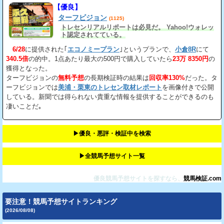
【優良】
【最新・競馬サイト】
カチウマの定理
ターフビジョン
(1125)
トレセンリアルリポートは必見だ。 Yahoo!ウォレッ
【最新・競馬サイト】
うま遊勝
ト認定されてている。
6/28
に提供された｢
エコノミープラン
｣というプランで、
小倉8R
にて
【抜き打ち検証】
リスタート
340.5倍
の的中。1点あたり最大の500円で購入していたら
23万 8350円
の
獲得となった。
【最新・競馬サイト】
新しい競馬のカタチ
ターフビジョンの
無料予想
の長期検証時の結果は
回収率130%
だった。タ
ーフビジョンでは
美浦・栗東のトレセン取材レポート
を画像付きで公開
【最新・競馬サイト】
OMAKASE
している。新聞では得られない貴重な情報を提供することができるのも
凄いことだ｡
【無料予想検証結果】
リスタート
【最新・競馬サイト】
ウマドラ
▶︎優良・悪評・検証中を検索
【抜き打ち検証】
うまピカ
▶︎全競馬予想サイト一覧
【最新・競馬サイト】
縁
【無料予想検証結果】
競馬タイム
優良競馬予想サイトを探すなら、
競馬検証.com
【抜き打ち検証】
競馬タイム
要注意！競馬予想サイトランキング
(2026/08/08)
【競馬ブログ】
海外ダートを制したフォーエバーヤングとこれからの歩
み