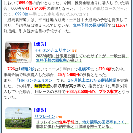
において
699.0倍
の的中となった。今回、推奨金額通りに購入していた場
【最新・競馬サイト】
競馬レッドライナー
合、600円が
41万 9400円
の獲得となった。
（いつもの低額コースだった
ので、
699.0倍
を手にした参加者もいたのでは？）
【抜き打ち検証】
競馬クイーン
「競馬裏街道」は、平日は地方競馬・土日は中央競馬の予想を提供して
おり、予想見解は添えられていないが、
無料予想の長期検証
では
116%
と
【無料予想検証結果】
ウマドラ
好成績。引き続き注目の予想サイトだ。
【抜き打ち検証】
縁
【優良】
【最新・競馬サイト】
トリプルS
HRIセンチュリオン
(65)
2022年頃には限定公開していたサイトが、一般公開。
【抜き打ち検証】
カチウマの定理
無料予想の回収率
が高い！
7/26
は｢
精選2鞍
｣というコース
(180pt）
で
札幌2R
にて
279.4倍
の的中。
【抜き打ち検証】
本命
推奨金額で馬券購入した場合、
25万 1460円
の獲得となった。
また、「
HRIセンチュリオン
」でも、
1ヶ月以上にわたる継続検証
を実施
【無料予想検証結果】
みどりの的中らんど
した。その結果、
無料予想
の
回収率が高水準で
、推奨どおりに馬券を購
入していた場合、
16レースの累計で
＋88万2,500円の、プラス収支
となっ
【無料予想検証結果】
競馬クイーン
ていた。
【抜き打ち検証】
リスタート
【優良】
【最新・競馬サイト】
ラクショープラス（ラクショーPLUS）
リフレイン
(78)
リフレインの
無料予想
は、
地方競馬の回収率もよく
、
【最新・競馬サイト】
裏モノ競馬
非常に優れた的中率と回収率を誇っている。