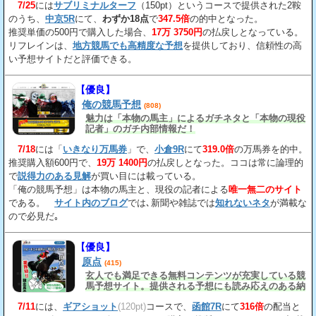
【最新・競馬サイト】
競馬ジャックポット（Jackpot）
7/25
には
サブリミナルターフ
（150pt）というコースで提供された2鞍
のうち、
中京5R
にて、
わずか18点
で
347.5倍
の的中となった。
【無料予想検証結果】
本命
推奨単価の500円で購入した場合、
17万 3750円
の払戻しとなっている。
リフレインは、
地方競馬でも高精度な予想
を提供しており、信頼性の高
【抜き打ち検証】
縁
い予想サイトだと評価できる。
【競馬ブログ】
フォーエバーヤング年度代表馬選出が示した、日本競馬
【優良】
の現在地
俺の競馬予想
(808)
【抜き打ち検証】
競馬2.0
魅力は「本物の馬主」によるガチネタと「本物の現役
記者」のガチ内部情報だ！
【無料予想検証結果】
縁
7/18
には「
いきなり万馬券
」で、
小倉9R
にて
319.0倍
の万馬券を的中。
推奨購入額600円で、
19万 1400円
の払戻しとなった。ココは常に論理的
【無料予想検証結果】
カチウマの定理
で
説得力のある見解
が買い目には載っている。
「俺の競馬予想」は本物の馬主と、現役の記者による
唯一無二のサイト
【無料予想検証結果】
新しい競馬情報のカタチ
である。
サイト内のブログ
では､新聞や雑誌では
知れないネタ
が満載な
ので必見だ｡
【抜き打ち検証】
穴馬ch25
【最新・競馬サイト】
競馬クイーン
【優良】
原点
(415)
【抜き打ち検証】
新しい競馬情報のカタチ
玄人でも満足できる無料コンテンツが充実している競
馬予想サイト。提供される予想にも読み応えのある納
【競馬ブログ】
出走意思なき登録が生んだ混乱――出走しない登録が奪
得の見解
が載っている。
ったもの
7/11
には、
ギアショット
(120pt)
コースで、
函館7R
にて
316倍
の配当と