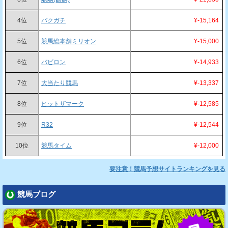
【最新・競馬サイト】
スーパーマンバケン
【抜き打ち検証】
ディギン競馬
4位
バクガチ
¥-15,164
【最新・競馬サイト】
リスタート
5位
競馬総本舗ミリオン
¥-15,000
【無料予想検証結果】
ニジュウマル
6位
バビロン
¥-14,933
【抜き打ち検証】
ニジュウマル
7位
大当たり競馬
¥-13,337
【競馬ブログ】
『ザ・ロイヤルファミリー』JRAの全面協力で描かれる
テレビドラマとは？
8位
ヒットザマーク
¥-12,585
【抜き打ち検証】
本命
9位
R32
¥-12,544
【抜き打ち検証】
穴馬党
10位
競馬タイム
¥-12,000
【最新・競馬サイト】
競馬2.0
要注意！競馬予想サイトランキングを見る
【無料予想検証結果】
R32
【抜き打ち検証】
R32
競馬ブログ
【抜き打ち検証】
競馬ジャンボ