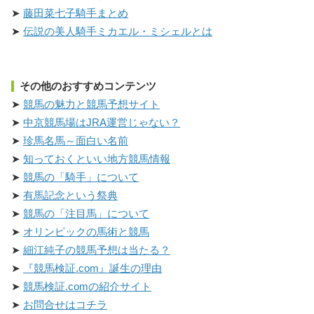
気性・仕上がりの傾向とは
藤田菜七子騎手まとめ
伝説の美人騎手ミカエル・ミシェルとは
【記事更新】
逆転の週末（不自然な検証時期と公開タイミングに注意）
【抜き打ち検証】
スター競馬
【最新・競馬サイト】
ツカメル
その他のおすすめコンテンツ
競馬の魅力と競馬予想サイト
【無料予想検証結果】
えーあいNEO
中京競馬場はJRA運営じゃない？
【抜き打ち検証】
スター競馬
珍馬名馬～面白い名前
知っておくといい地方競馬情報
【競馬ブログ】
最年少GⅠ記録に挑む吉村誠之助騎手
競馬の「騎手」について
【無料予想検証結果】
最上式勝馬投票券
有馬記念という祭典
【抜き打ち検証】
競馬サンシャイン
競馬の「注目馬」について
オリンピックの馬術と競馬
【最新・競馬サイト】
逆転の週末
細江純子の競馬予想は当たる？
【無料予想検証結果】
穴馬ch25
『競馬検証.com』誕生の理由
競馬検証.comの紹介サイト
【抜き打ち検証】
ONE
お問合せはコチラ
【抜き打ち検証】
うま活