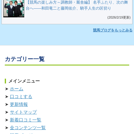
【抜き打ち検証】
ラクショー
【競馬の楽しみ方～調教師・厩舎編】 名手ふたり、次の舞
台へ――和田竜二と藤岡佑介、騎手人生の区切り
【最新・競馬サイト】
ディギン競馬(diggin keiba)
(2026/2/19更新)
【抜き打ち検証】
穴馬党
競馬ブログをもっとみる
【最新・競馬サイト】
うまピカ
【競馬ブログ】
猛暑が直撃する夏競馬と環境整備の課題
【抜き打ち検証】
バツグン
カテゴリー一覧
【無料予想検証結果】
スゴ腕
【抜き打ち検証】
スゴ腕
メインメニュー
【抜き打ち検証】
テキカク
ホーム
口コミする
【抜き打ち検証】
最上式勝馬投票券
更新情報
【無料予想検証結果】
穴馬党
サイトマップ
【抜き打ち検証】
暁
新着口コミ一覧
全コンテンツ一覧
【最新・競馬サイト】
テキカク（TEKIKAKU）