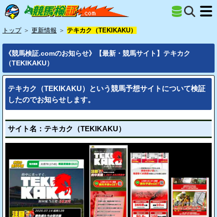
トップ
＞
更新情報
＞
テキカク（TEKIKAKU）
《競馬検証.comのお知らせ》【最新・競馬サイト】テキカク
（TEKIKAKU）
テキカク（TEKIKAKU）という競馬予想サイトについて検証
したのでお知らせします。
サイト名：テキカク（TEKIKAKU）