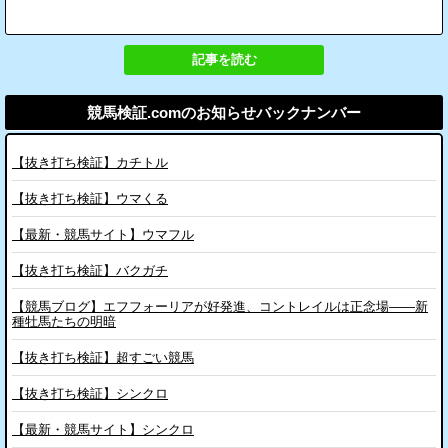
記事を読む
競馬検証.comのお知らせバックナンバー
【抜き打ち検証】
カチトル
【抜き打ち検証】
ウマくる
【最新・競馬サイト】
ウマフル
【抜き打ち検証】
バクガチ
【競馬ブログ】
エフフォーリアが好発進、コントレイルは正念場――新
種牡馬たちの明暗
【抜き打ち検証】
超すごい競馬
【抜き打ち検証】
シンクロ
【最新・競馬サイト】
シンクロ