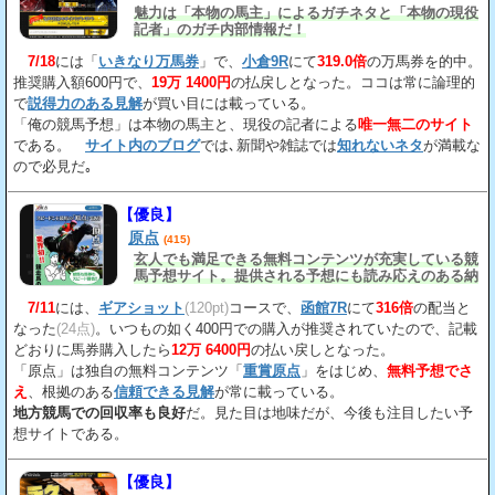
【抜き打ち検証】
競馬2.0
魅力は「本物の馬主」によるガチネタと「本物の現役
記者」のガチ内部情報だ！
【無料予想検証結果】
縁
7/18
には「
いきなり万馬券
」で、
小倉9R
にて
319.0倍
の万馬券を的中。
推奨購入額600円で、
19万 1400円
の払戻しとなった。ココは常に論理的
【無料予想検証結果】
カチウマの定理
で
説得力のある見解
が買い目には載っている。
「俺の競馬予想」は本物の馬主と、現役の記者による
唯一無二のサイト
【無料予想検証結果】
新しい競馬情報のカタチ
である。
サイト内のブログ
では､新聞や雑誌では
知れないネタ
が満載な
ので必見だ｡
【抜き打ち検証】
穴馬ch25
【最新・競馬サイト】
競馬クイーン
【優良】
原点
(415)
【抜き打ち検証】
新しい競馬情報のカタチ
玄人でも満足できる無料コンテンツが充実している競
馬予想サイト。提供される予想にも読み応えのある納
【競馬ブログ】
出走意思なき登録が生んだ混乱――出走しない登録が奪
得の見解
が載っている。
ったもの
7/11
には、
ギアショット
(120pt)
コースで、
函館7R
にて
316倍
の配当と
なった
(24点)
。いつもの如く400円での購入が推奨されていたので、記載
【無料予想検証結果】
うま遊勝
どおりに馬券購入したら
12万 6400円
の払い戻しとなった。
「原点」は独自の無料コンテンツ「
重賞原点
」をはじめ、
無料予想でさ
【無料予想検証結果】
キリフダ
え
、根拠のある
信頼できる見解
が常に載っている。
地方競馬での回収率も良好
だ。見た目は地味だが、今後も注目したい予
【記事更新】
みどりの的中らんど
想サイトである。
【抜き打ち検証】
ニジュウマル
【優良】