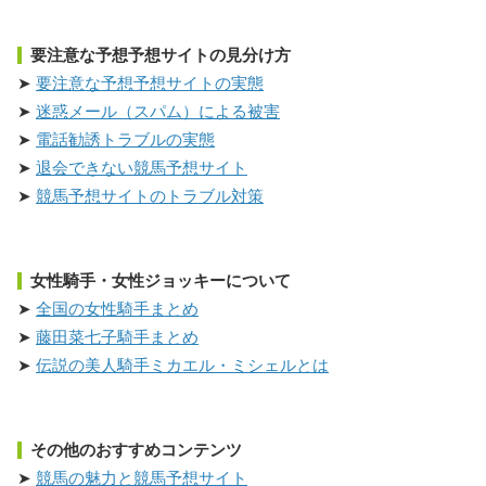
【無料予想検証結果】
ツカメル
【最新・競馬サイト】
バツグン
要注意な予想予想サイトの見分け方
【抜き打ち検証】
ウマ１グランプリ
要注意な予想予想サイトの実態
迷惑メール（スパム）による被害
【無料予想検証結果】
社長KEIBA（社長競馬）
電話勧誘トラブルの実態
【最新・競馬サイト】
天才！穴馬党
退会できない競馬予想サイト
競馬予想サイトのトラブル対策
【記事更新】
ツカメル（カチケンと同じ振込先だった）
【抜き打ち検証】
うまこみゅ
【最新・競馬サイト】
クラフトマンズ
女性騎手・女性ジョッキーについて
全国の女性騎手まとめ
【競馬ブログ】
コントレイル産駒ついに始動！2歳戦で注目すべき馬体・
気性・仕上がりの傾向とは
藤田菜七子騎手まとめ
伝説の美人騎手ミカエル・ミシェルとは
【記事更新】
逆転の週末（不自然な検証時期と公開タイミングに注意）
【抜き打ち検証】
スター競馬
【最新・競馬サイト】
ツカメル
その他のおすすめコンテンツ
競馬の魅力と競馬予想サイト