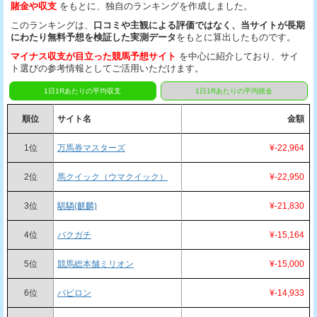
【最新・競馬サイト】
キリフダ
賭金や収支
をもとに、独自のランキングを作成しました。
このランキングは、
口コミや主観による評価ではなく、当サイトが長期
【抜き打ち検証】
R32
にわたり無料予想を検証した実測データ
をもとに算出したものです。
【無料予想検証結果】
競馬2.0
マイナス収支が目立った競馬予想サイト
を中心に紹介しており、サイ
ト選びの参考情報としてご活用いただけます。
【無料予想検証結果】
サラコレ
1日1Rあたりの平均収支
1日1Rあたりの平均賭金
【最新・競馬サイト】
マンバケンプラス
順位
サイト名
金額
【抜き打ち検証】
ディギン競馬
1位
万馬券マスターズ
¥-22,964
【最新・競馬サイト】
競馬タイム
2位
馬クイック（ウマクイック）
¥-22,950
【抜き打ち検証】
テキカク
3位
騏驎(麒麟)
¥-21,830
【最新・競馬サイト】
スーパーマンバケン
【抜き打ち検証】
ディギン競馬
4位
バクガチ
¥-15,164
【最新・競馬サイト】
リスタート
5位
競馬総本舗ミリオン
¥-15,000
【無料予想検証結果】
ニジュウマル
6位
バビロン
¥-14,933
【抜き打ち検証】
ニジュウマル