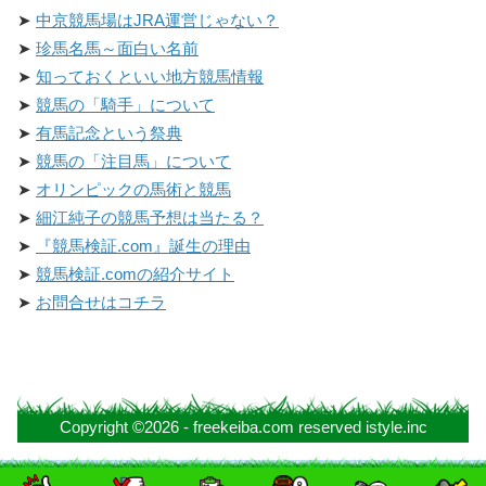
【無料予想検証結果】
えーあいNEO
中京競馬場はJRA運営じゃない？
【抜き打ち検証】
スター競馬
珍馬名馬～面白い名前
知っておくといい地方競馬情報
【競馬ブログ】
最年少GⅠ記録に挑む吉村誠之助騎手
競馬の「騎手」について
【無料予想検証結果】
最上式勝馬投票券
有馬記念という祭典
【抜き打ち検証】
競馬サンシャイン
競馬の「注目馬」について
オリンピックの馬術と競馬
【最新・競馬サイト】
逆転の週末
細江純子の競馬予想は当たる？
【無料予想検証結果】
穴馬ch25
『競馬検証.com』誕生の理由
競馬検証.comの紹介サイト
【抜き打ち検証】
ONE
お問合せはコチラ
【抜き打ち検証】
うま活
【競馬ブログ】
藤田菜七子の競馬業界復帰のタイミング
【抜き打ち検証】
ベストホース
Copyright ©2026 - freekeiba.com reserved istyle.inc
【抜き打ち検証】
うまこみゅ
【抜き打ち検証】
アナログ