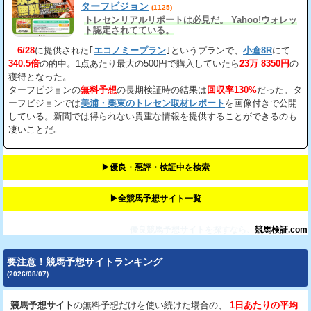
【最新・競馬サイト】
カチウマの定理
ターフビジョン
(1125)
トレセンリアルリポートは必見だ。 Yahoo!ウォレッ
【最新・競馬サイト】
うま遊勝
ト認定されてている。
6/28
に提供された｢
エコノミープラン
｣というプランで、
小倉8R
にて
【抜き打ち検証】
リスタート
340.5倍
の的中。1点あたり最大の500円で購入していたら
23万 8350円
の
獲得となった。
【最新・競馬サイト】
新しい競馬のカタチ
ターフビジョンの
無料予想
の長期検証時の結果は
回収率130%
だった。タ
ーフビジョンでは
美浦・栗東のトレセン取材レポート
を画像付きで公開
【最新・競馬サイト】
OMAKASE
している。新聞では得られない貴重な情報を提供することができるのも
凄いことだ｡
【無料予想検証結果】
リスタート
【最新・競馬サイト】
ウマドラ
▶︎優良・悪評・検証中を検索
【抜き打ち検証】
うまピカ
▶︎全競馬予想サイト一覧
【最新・競馬サイト】
縁
【無料予想検証結果】
競馬タイム
優良競馬予想サイトを探すなら、
競馬検証.com
【抜き打ち検証】
競馬タイム
要注意！競馬予想サイトランキング
(2026/08/07)
【競馬ブログ】
海外ダートを制したフォーエバーヤングとこれからの歩
み
競馬予想サイト
の無料予想だけを使い続けた場合の、
1日あたりの平均