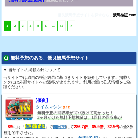
【無料予想検証結果】
勝馬総合センター
【抜き打ち検証】
裏モノ競馬
優良競馬予想サイトを探すなら、
競馬検証.com
【抜き打ち検証】
競馬2.0
1
2
3
4
5
6
...
43
＞
【記事更新】
すごい競馬の再検証｜2013年当時の検証と現在の動向を整
理
【抜き打ち検証】
競馬レッドライナー
無料予想のある、優良競馬予想サイト
【最新・競馬サイト】
超すごい競馬
▼ 当サイトの掲載方針について
【記事更新】
サキガケの口コミは実態と一致するのか？会員数との乖離
を検証
当サイトでは独自の検証結果に基づきサイトを紹介しています。掲載リ
ンクには外部サイトへの遷移が含まれます。利用の際は公式情報をご確
【無料予想検証結果】
競馬レッドライナー
認ください。
【抜き打ち検証】
キリフダ
【優良】
タイムマシン
(243)
【最新・競馬サイト】
サキガケ
無料予想の回収率がズバ抜けて高かった！
3ヶ月かけた無料予想検証は、1回目の回収率が
【無料予想検証結果】
モギトル
163%、2回目が206%、3回目が534%だ。
無料予想
8/5
には「
」で
園田7R
にて
286.7倍
、
65.5倍
、
32.5倍
の全3券
【最新・競馬サイト】
ウマキン
種を的中させた。