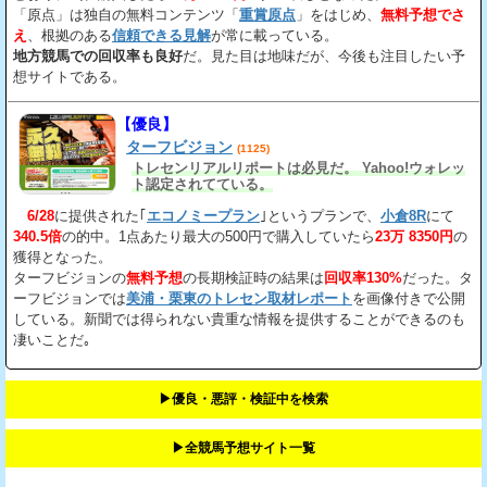
「原点」は独自の無料コンテンツ「
重賞原点
」をはじめ、
無料予想でさ
【無料予想検証結果】
キリフダ
え
、根拠のある
信頼できる見解
が常に載っている。
地方競馬での回収率も良好
だ。見た目は地味だが、今後も注目したい予
【記事更新】
みどりの的中らんど
想サイトである。
【抜き打ち検証】
ニジュウマル
【優良】
【最新・競馬サイト】
カチウマの定理
ターフビジョン
(1125)
トレセンリアルリポートは必見だ。 Yahoo!ウォレッ
【最新・競馬サイト】
うま遊勝
ト認定されてている。
6/28
に提供された｢
エコノミープラン
｣というプランで、
小倉8R
にて
【抜き打ち検証】
リスタート
340.5倍
の的中。1点あたり最大の500円で購入していたら
23万 8350円
の
獲得となった。
【最新・競馬サイト】
新しい競馬のカタチ
ターフビジョンの
無料予想
の長期検証時の結果は
回収率130%
だった。タ
ーフビジョンでは
美浦・栗東のトレセン取材レポート
を画像付きで公開
【最新・競馬サイト】
OMAKASE
している。新聞では得られない貴重な情報を提供することができるのも
凄いことだ｡
【無料予想検証結果】
リスタート
【最新・競馬サイト】
ウマドラ
▶︎優良・悪評・検証中を検索
【抜き打ち検証】
うまピカ
▶︎全競馬予想サイト一覧
【最新・競馬サイト】
縁