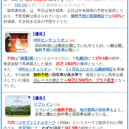
ので、
699.0倍
を手にした参加者もいたのでは？）
【抜き打ち検証】
競馬クイーン
「競馬裏街道」は、平日は地方競馬・土日は中央競馬の予想を提供して
おり、予想見解は添えられていないが、
無料予想の長期検証
では
116%
と
【無料予想検証結果】
ウマドラ
好成績。引き続き注目の予想サイトだ。
【抜き打ち検証】
縁
【優良】
【最新・競馬サイト】
トリプルS
HRIセンチュリオン
(65)
2022年頃には限定公開していたサイトが、一般公開。
【抜き打ち検証】
カチウマの定理
無料予想の回収率
が高い！
7/26
は｢
精選2鞍
｣というコース
(180pt）
で
札幌2R
にて
279.4倍
の的中。
【抜き打ち検証】
本命
推奨金額で馬券購入した場合、
25万 1460円
の獲得となった。
また、「
HRIセンチュリオン
」でも、
1ヶ月以上にわたる継続検証
を実施
【無料予想検証結果】
みどりの的中らんど
した。その結果、
無料予想
の
回収率が高水準で
、推奨どおりに馬券を購
入していた場合、
16レースの累計で
＋88万2,500円の、プラス収支
となっ
【無料予想検証結果】
競馬クイーン
ていた。
【抜き打ち検証】
リスタート
【優良】
【最新・競馬サイト】
ラクショープラス（ラクショーPLUS）
リフレイン
(78)
リフレインの
無料予想
は、
地方競馬の回収率もよく
、
【最新・競馬サイト】
裏モノ競馬
非常に優れた的中率と回収率を誇っている。
【最新・競馬サイト】
競馬ジャックポット（Jackpot）
7/25
には
サブリミナルターフ
（150pt）というコースで提供された2鞍
のうち、
中京5R
にて、
わずか18点
で
347.5倍
の的中となった。