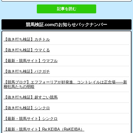
記事を読む
競馬検証.comのお知らせバックナンバー
【抜き打ち検証】
カチトル
【抜き打ち検証】
ウマくる
【最新・競馬サイト】
ウマフル
【抜き打ち検証】
バクガチ
【競馬ブログ】
エフフォーリアが好発進、コントレイルは正念場――新
種牡馬たちの明暗
【抜き打ち検証】
超すごい競馬
【抜き打ち検証】
シンクロ
【最新・競馬サイト】
シンクロ
【最新・競馬サイト】
Re:KEIBA（ReKEIBA）