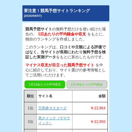
要注意！競馬予想サイトランキング
(2026/08/07)
競馬予想サイト
の無料予想だけを使い続けた場
合の、
1日あたりの平均賭金や収支
をもとに、
独自のランキングを作成しました。
このランキングは、
口コミや主観による評価で
はなく、当サイトが長期にわたり無料予想を検
証した実測データ
をもとに算出したものです。
マイナス収支が目立った競馬予想サイト
を中
心に紹介しており、サイト選びの参考情報とし
てご活用いただけます。
1日1Rあたりの平均収支
1日1Rあたりの平均賭金
順位
サイト名
金額
1位
万馬券マスターズ
¥-22,964
馬クイック（ウマク
2位
¥-22,950
イック）