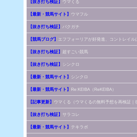
【無料予想検証結果】
MODS競馬（モッズ競馬）
【抜き打ち検証】
ウマくる
【抜き打ち検証】
MODS競馬（モッズ競馬）
【最新・競馬サイト】
ウマフル
【競馬ブログ】
ゲリラ豪雨が運んだ連覇――宝塚記念を制したメ
【抜き打ち検証】
バクガチ
【無料予想検証結果】
バクガチ
【競馬ブログ】
エフフォーリアが好発進、コントレイル
【抜き打ち検証】
バクガチ
【抜き打ち検証】
超すごい競馬
【無料予想検証結果】
勝馬総合センター
【抜き打ち検証】
シンクロ
【抜き打ち検証】
勝馬総合センター
【最新・競馬サイト】
シンクロ
【抜き打ち検証】
競馬タイム
【最新・競馬サイト】
Re:KEIBA（ReKEIBA）
【最新・競馬サイト】
勝馬総合センター
【記事更新】
ウマくる（ウマくるの無料予想を再検証｜
【無料予想検証結果】
超すごい競馬
【抜き打ち検証】
サラコレ
【記事更新】
カチトル（カチトルの無料予想は提供内容が変わ
【最新・競馬サイト】
テキラボ
【最新・競馬サイト】
うまトリ