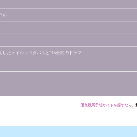
アル
ダービーを彩るマイナー種牡馬たち
したメイショウタバルと“15分間のドラマ”
優良競馬予想サイトを探すなら、