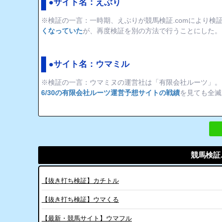
●サイト名：
えぶり
※検証の一言：一時期、えぶりが競馬検証.comにより
くなっていた
が、再度検証を別の方法で行うことにした。
●サイト名：
ウマミル
※検証の一言：ウマミヌの運営社は「有限会社ルーツ」。
6/30の有限会社ルーツ運営予想サイトの戦績
を見ても全滅
競馬検証
【抜き打ち検証】
カチトル
【抜き打ち検証】
ウマくる
【最新・競馬サイト】
ウマフル