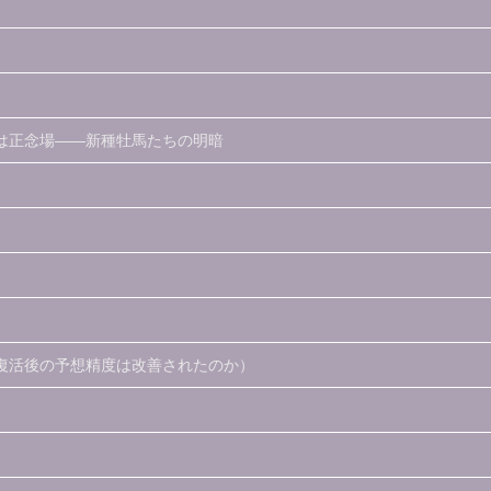
イショウタバルと“15分間のドラマ”
は正念場――新種牡馬たちの明暗
復活後の予想精度は改善されたのか）
っていた）