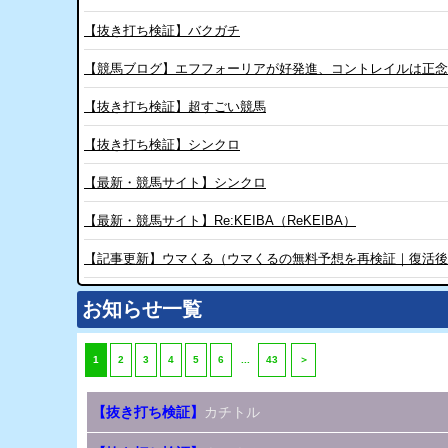
【抜き打ち検証】
バクガチ
【競馬ブログ】
エフフォーリアが好発進、コントレイルは正念
【抜き打ち検証】
超すごい競馬
【抜き打ち検証】
シンクロ
【最新・競馬サイト】
シンクロ
【最新・競馬サイト】
Re:KEIBA（ReKEIBA）
【記事更新】
ウマくる（ウマくるの無料予想を再検証｜復活後
【抜き打ち検証】
サラコレ
お知らせ一覧
【最新・競馬サイト】
テキラボ
1
2
3
4
5
6
...
43
＞
【抜き打ち検証】
カチトル
【抜き打ち検証】
あの炎上サイトが、まさかのリニューアル
【抜き打ち検証】
カチトル