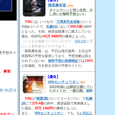
【優良】
競馬裏街道
(146)
タイムマシンと同じ住所。少
し渋いが無料予想もいい
7/26
には, いつもの「
万馬券完全攻略
｣という
150ptコースで、
札幌1R
において
699.0倍
の的中
となった。今回、推奨金額通りに購入していた
場合、600円が
41万 9400円
の獲得となった。
（いつもの低額コースだったので、
699.0倍
を手
にした参加者もいたのでは？）
「競馬裏街道」は、平日は地方競馬・土日は中
馬予想サイ
央競馬の予想を提供しており、予想見解は添え
られていないが、
無料予想の長期検証
では
116%
と好成績。引き続き注目の予想サイトだ。
、
事実
【優良】
HRIセンチュリオン
(65)
2022年頃には限定公開してい
付いた口コ
たサイトが、一般公開。
無料
予想の回収率
が高い！
7/26
は｢
精選2鞍
｣というコース
(180pt）
で
札幌
2R
にて
279.4倍
の的中。推奨金額で馬券購入し
た場合、
25万 1460円
の獲得となった。
また、「
HRIセンチュリオン
」でも、
1ヶ月以上
されてい