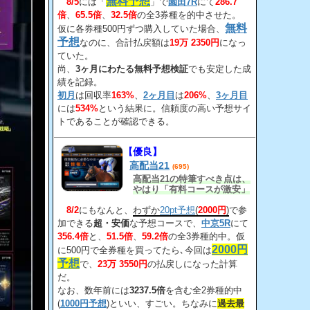
無料予想
は、1回目の回収率が163%、
8/5
には「
」で
園田7R
にて
286.7
2回目が206%、3回目が534%
倍
、
65.5倍
、
32.5倍
の全3券種を的中させた。
だ。
無料
仮に各券種500円ずつ購入していた場合、
予想
なのに、合計払戻額は
19万 2350円
になっ
ていた。
尚、
3ヶ月にわたる無料予想検証
でも安定した成
績を記録。
初月
は回収率
163%
、
2ヶ月目
は
206%
、
3ヶ月目
には
534%
という結果に。信頼度の高い予想サイ
トであることが確認できる。
【優良】
高配当21
(695)
高配当21の特筆すべき点は、
やはり「有料コースが激安」
というところだろう。
8/2
にもなんと、
わずか
20pt予想
(
2000円
)
で参
加できる
超・安価
な予想コースで、
中京5R
にて
356.4倍
と、
51.5倍
、
59.2倍
の全3券種的中。仮
2000円
に500円で全券種を買ってたら､今回は
予想
で、
23万 3550円
の払戻しになった計算
だ。
なお、数年前には
3237.5倍
を含む全2券種的中
(
1000円予想
)といい、すごい。ちなみに
過去最