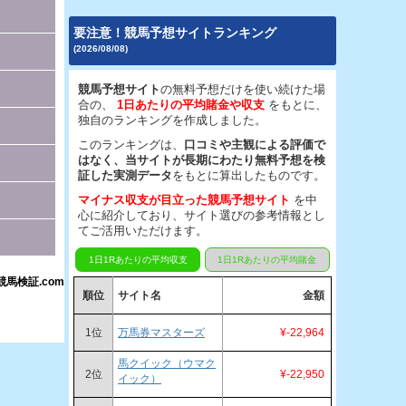
要注意！競馬予想サイトランキング
(2026/08/08)
競馬予想サイト
の無料予想だけを使い続けた場
合の、
1日あたりの平均賭金や収支
をもとに、
独自のランキングを作成しました。
このランキングは、
口コミや主観による評価で
はなく、当サイトが長期にわたり無料予想を検
証した実測データ
をもとに算出したものです。
マイナス収支が目立った競馬予想サイト
を中
心に紹介しており、サイト選びの参考情報とし
てご活用いただけます。
1日1Rあたりの平均収支
1日1Rあたりの平均賭金
競馬検証.com
順位
サイト名
金額
1位
万馬券マスターズ
¥-22,964
馬クイック（ウマク
2位
¥-22,950
イック）