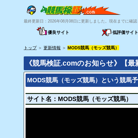
最終更新日：2026年08月08日に更新しました。現在までに確認
優良サイト
低評価サイ
トップ
＞
更新情報
＞
MODS競馬（モッズ競馬）
《競馬検証.comのお知らせ》【
MODS競馬（モッズ競馬）という競馬
サイト名：MODS競馬（モッズ競馬）