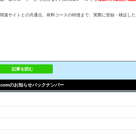
関連サイトとの共通点、有料コースの特徴まで、実際に登録・検証した
記事を読む
.comのお知らせバックナンバー