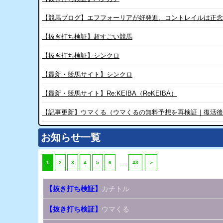
【競馬ブログ】
エフフォーリアが好発進、コントレイルは正念
【抜き打ち検証】
超すごい競馬
【抜き打ち検証】
シンクロ
【最新・競馬サイト】
シンクロ
【最新・競馬サイト】
Re:KEIBA（ReKEIBA）
【記事更新】
ウマくる（ウマくるの無料予想を再検証｜復活後
【抜き打ち検証】
サラコレ
お知らせ一覧
【最新・競馬サイト】
テキラボ
1
2
3
4
5
6
...
43
＞
【抜き打ち検証】
カチトル
【抜き打ち検証】
あの炎上サイトが、まさかのリニューアル
【抜き打ち検証】
カチトル
【無料予想検証結果】
MODS競馬（モッズ競馬）
【抜き打ち検証】
ウマくる