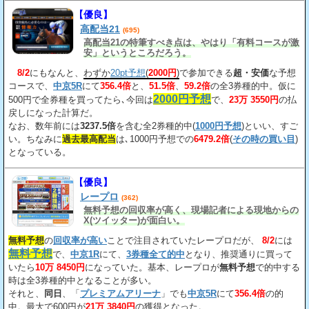
【抜き打ち検証】
スーパーマンバケン
【優良】
高配当21
(695)
【抜き打ち検証】
縁
高配当21の特筆すべき点は、やはり「有料コースが激
安」というところだろう。
【競馬ブログ】
どうなる？ドバイワールドカップ2026
8/2
にもなんと、
わずか
20pt予想
(
2000円
)
で参加できる
超・安価
な予想
コースで、
中京5R
にて
356.4倍
と、
51.5倍
、
59.2倍
の全3券種的中。仮に
【無料予想検証結果】
裏モノ競馬
2000円予想
500円で全券種を買ってたら､今回は
で、
23万 3550円
の払
【抜き打ち検証】
裏モノ競馬
戻しになった計算だ。
なお、数年前には
3237.5倍
を含む全2券種的中(
1000円予想
)といい、すご
【抜き打ち検証】
トリプルSSS（トリプルエス）
い。ちなみに
過去最高配当
は､1000円予想での
6479.2倍
(
その時の買い目
)
となっている。
【無料予想検証結果】
うまジェネ
【優良】
【抜き打ち検証】
競馬レッドライナー
レープロ
(362)
無料予想の回収率が高く、現場記者による現地からの
【無料予想検証結果】
ラクショープラス
X(ツイッター)が面白い。
【記事更新】
ラクショープラスの振込先口座名義が「オリオン」から
無料予想
の
回収率が高い
ことで注目されていたレープロだが、
8/2
には
「テリアミント」に変更
無料予想
で、
中京1R
にて、
3券種全て的中
となり、推奨通りに買って
いたら
10万 8450円
になっていた。基本、レープロが
無料予想
で的中する
【抜き打ち検証】
トリプルSSS（トリプルエス）
時は全3券種的中となることが多い。
それと、
同日
、「
プレミアムアリーナ
」でも
中京5R
にて
356.4倍
の的
【最新・競馬サイト】
うまジェネ
中。最大で600円が
21万 3840円
の獲得となった。