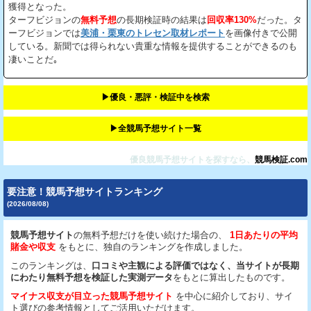
獲得となった。
【最新・競馬サイト】
新しい競馬のカタチ
ターフビジョンの
無料予想
の長期検証時の結果は
回収率130%
だった。タ
ーフビジョンでは
美浦・栗東のトレセン取材レポート
を画像付きで公開
【最新・競馬サイト】
OMAKASE
している。新聞では得られない貴重な情報を提供することができるのも
凄いことだ｡
【無料予想検証結果】
リスタート
【最新・競馬サイト】
ウマドラ
▶︎優良・悪評・検証中を検索
【抜き打ち検証】
うまピカ
▶︎全競馬予想サイト一覧
【最新・競馬サイト】
縁
【無料予想検証結果】
競馬タイム
優良競馬予想サイトを探すなら、
競馬検証.com
【抜き打ち検証】
競馬タイム
要注意！競馬予想サイトランキング
(2026/08/08)
【競馬ブログ】
海外ダートを制したフォーエバーヤングとこれからの歩
み
競馬予想サイト
の無料予想だけを使い続けた場合の、
1日あたりの平均
【最新・競馬サイト】
キリフダ
賭金や収支
をもとに、独自のランキングを作成しました。
このランキングは、
口コミや主観による評価ではなく、当サイトが長期
【抜き打ち検証】
R32
にわたり無料予想を検証した実測データ
をもとに算出したものです。
【無料予想検証結果】
競馬2.0
マイナス収支が目立った競馬予想サイト
を中心に紹介しており、サイ
ト選びの参考情報としてご活用いただけます。