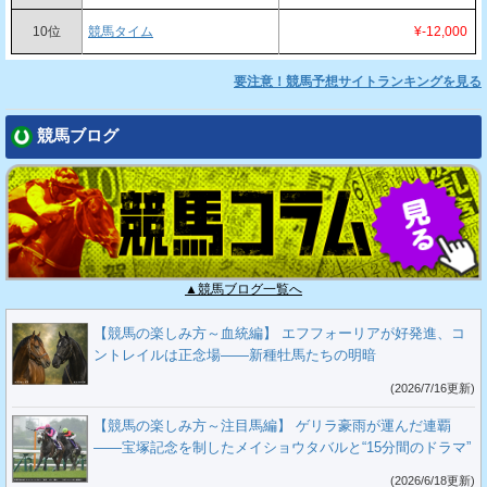
【抜き打ち検証】
穴馬党
10位
競馬タイム
¥-12,000
【最新・競馬サイト】
競馬2.0
要注意！競馬予想サイトランキングを見る
【無料予想検証結果】
R32
【抜き打ち検証】
R32
競馬ブログ
【抜き打ち検証】
競馬ジャンボ
【競馬ブログ】
日本馬の凱旋門賞挑戦2025｜欧州ステップレースを制し
た3頭の可能性
【最新・競馬サイト】
サラコレ
▲競馬ブログ一覧へ
【無料予想検証結果】
うまピカ
【競馬の楽しみ方～血統編】 エフフォーリアが好発進、コ
【抜き打ち検証】
バツグン
ントレイルは正念場――新種牡馬たちの明暗
【抜き打ち検証】
うまピカ
(2026/7/16更新)
【最新・競馬サイト】
ニジュウマル
【競馬の楽しみ方～注目馬編】 ゲリラ豪雨が運んだ連覇
――宝塚記念を制したメイショウタバルと“15分間のドラマ”
【最新・競馬サイト】
R32
(2026/6/18更新)