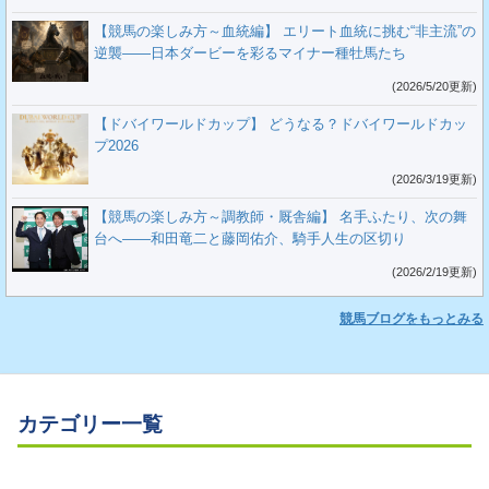
【記事更新】
競馬リベンジャーズ（グループサイトを新たに発見）
【競馬の楽しみ方～血統編】 エリート血統に挑む“非主流”の
【抜き打ち検証】
スゴ腕
逆襲――日本ダービーを彩るマイナー種牡馬たち
(2026/5/20更新)
【最新・競馬サイト】
競馬リベンジャーズ
【ドバイワールドカップ】 どうなる？ドバイワールドカッ
【最新・競馬サイト】
本命
プ2026
【抜き打ち検証】
テキカク
(2026/3/19更新)
【抜き打ち検証】
ラクショー
【競馬の楽しみ方～調教師・厩舎編】 名手ふたり、次の舞
台へ――和田竜二と藤岡佑介、騎手人生の区切り
【最新・競馬サイト】
ディギン競馬(diggin keiba)
(2026/2/19更新)
【抜き打ち検証】
穴馬党
競馬ブログをもっとみる
【最新・競馬サイト】
うまピカ
【競馬ブログ】
猛暑が直撃する夏競馬と環境整備の課題
【抜き打ち検証】
バツグン
カテゴリー一覧
【無料予想検証結果】
スゴ腕
【抜き打ち検証】
スゴ腕