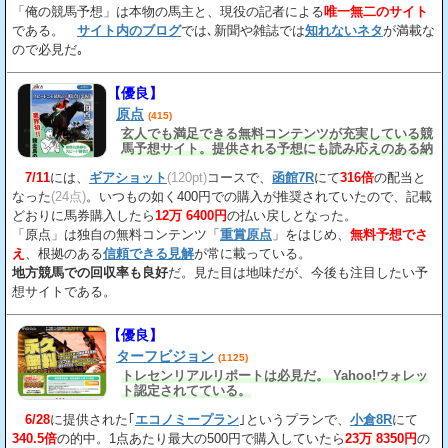
「俺の競馬予想」は本物の馬主と、現役の記者による
唯一無二のサイト
【無料予想検証結果】
新しい競馬情報のカタチ
である。
サイト内のブログ
では､新聞や雑誌では
知れないネタ
が満載な
ので必見だ｡
【抜き打ち検証】
穴馬ch25
【最新・競馬サイト】
競馬クイーン
【優良】
原点
(415)
【抜き打ち検証】
新しい競馬情報のカタチ
玄人でも満足できる無料コンテンツが充実している競
馬予想サイト。提供される予想にも読み応えのある納
【競馬ブログ】
出走意思なき登録が生んだ混乱――出走しない登録が奪
得の見解
が載っている。
ったもの
7/11
には、
ギアショット
(120pt)
コースで、
函館7R
にて
316倍
の配当と
なった
(24点)
。いつもの如く400円での購入が推奨されていたので、記載
【無料予想検証結果】
うま遊勝
どおりに馬券購入したら
12万 6400円
の払い戻しとなった。
「原点」は独自の無料コンテンツ「
重賞原点
」をはじめ、
無料予想でさ
【無料予想検証結果】
キリフダ
え
、根拠のある
信頼できる見解
が常に載っている。
地方競馬での回収率も良好
だ。見た目は地味だが、今後も注目したい予
【記事更新】
みどりの的中らんど
想サイトである。
【抜き打ち検証】
ニジュウマル
【優良】
【最新・競馬サイト】
カチウマの定理
ターフビジョン
(1125)
トレセンリアルリポートは必見だ。 Yahoo!ウォレッ
【最新・競馬サイト】
うま遊勝
ト認定されてている。
6/28
に提供された｢
エコノミープラン
｣というプランで、
小倉8R
にて
【抜き打ち検証】
リスタート
340.5倍
の的中。1点あたり最大の500円で購入していたら
23万 8350円
の