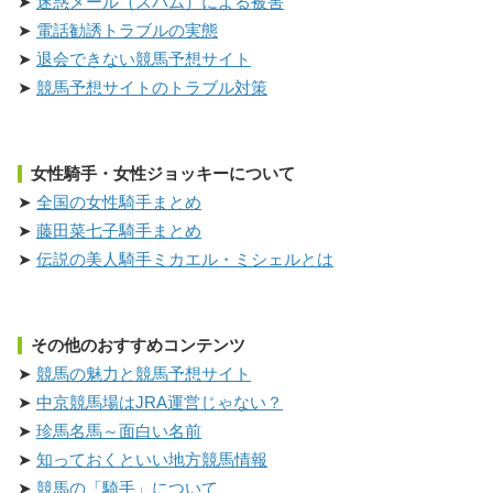
迷惑メール（スパム）による被害
【無料予想検証結果】
社長KEIBA（社長競馬）
電話勧誘トラブルの実態
【最新・競馬サイト】
天才！穴馬党
退会できない競馬予想サイト
競馬予想サイトのトラブル対策
【記事更新】
ツカメル（カチケンと同じ振込先だった）
【抜き打ち検証】
うまこみゅ
【最新・競馬サイト】
クラフトマンズ
女性騎手・女性ジョッキーについて
全国の女性騎手まとめ
【競馬ブログ】
コントレイル産駒ついに始動！2歳戦で注目すべき馬体・
気性・仕上がりの傾向とは
藤田菜七子騎手まとめ
伝説の美人騎手ミカエル・ミシェルとは
【記事更新】
逆転の週末（不自然な検証時期と公開タイミングに注意）
【抜き打ち検証】
スター競馬
【最新・競馬サイト】
ツカメル
その他のおすすめコンテンツ
競馬の魅力と競馬予想サイト
【無料予想検証結果】
えーあいNEO
中京競馬場はJRA運営じゃない？
【抜き打ち検証】
スター競馬
珍馬名馬～面白い名前
知っておくといい地方競馬情報
【競馬ブログ】
最年少GⅠ記録に挑む吉村誠之助騎手
競馬の「騎手」について