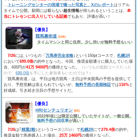
…
トレーニングセンターの現場で撮った写真と、Xのレポート
はリアル
【無料予想検証結果】
トリプルSSS（トリプルエス）
タイムで公開。新聞には載らない
超生情報
が得られるということは、
本
【無料予想検証結果】
OMAKASE
当にトレセンに出入りしている証拠
でもあり、評価が高い！
【抜き打ち検証】
ウマドラ
【優良】
競馬裏街道
(146)
【競馬ブログ】
名手ふたり、次の舞台へ――和田竜二と藤岡佑介、騎手
タイムマシンと同じ住所。少し渋いが無料予想もいい
人生の区切り
【最新・競馬サイト】
モギトル
7/26
には, いつもの「
万馬券完全攻略
｣という150ptコースで、
札幌1R
において
699.0倍
の的中となった。今回、推奨金額通りに購入していた場
【最新・競馬サイト】
競馬レッドライナー
合、600円が
41万 9400円
の獲得となった。
（いつもの低額コースだった
ので、
699.0倍
を手にした参加者もいたのでは？）
【抜き打ち検証】
競馬クイーン
「競馬裏街道」は、平日は地方競馬・土日は中央競馬の予想を提供して
おり、予想見解は添えられていないが、
無料予想の長期検証
では
116%
と
【無料予想検証結果】
ウマドラ
好成績。引き続き注目の予想サイトだ。
【抜き打ち検証】
縁
【優良】
【最新・競馬サイト】
トリプルS
HRIセンチュリオン
(65)
2022年頃には限定公開していたサイトが、一般公開。
【抜き打ち検証】
カチウマの定理
無料予想の回収率
が高い！
7/26
は｢
精選2鞍
｣というコース
(180pt）
で
札幌2R
にて
279.4倍
の的中。
【抜き打ち検証】
本命
推奨金額で馬券購入した場合、
25万 1460円
の獲得となった。