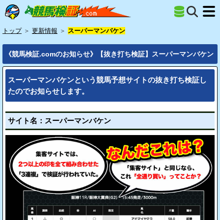
トップ
＞
更新情報
＞
スーパーマンバケン
《競馬検証.comのお知らせ》【抜き打ち検証】スーパーマンバケン
スーパーマンバケンという競馬予想サイトの抜き打ち検証し
たのでお知らせします。
サイト名：スーパーマンバケン