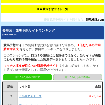
【抜き打ち検証】
うまピカ
▶︎全競馬予想サイト一覧
【最新・競馬サイト】
縁
【無料予想検証結果】
競馬タイム
優良競馬予想サイトを探すなら、
競馬検証.com
【抜き打ち検証】
競馬タイム
要注意！競馬予想サイトランキング
(2026/08/09)
【競馬ブログ】
海外ダートを制したフォーエバーヤングとこれからの歩
み
競馬予想サイト
の無料予想だけを使い続けた場合の、
1日あたりの平均
【最新・競馬サイト】
キリフダ
賭金や収支
をもとに、独自のランキングを作成しました。
このランキングは、
口コミや主観による評価ではなく、当サイトが長期
【抜き打ち検証】
R32
にわたり無料予想を検証した実測データ
をもとに算出したものです。
【無料予想検証結果】
競馬2.0
マイナス収支が目立った競馬予想サイト
を中心に紹介しており、サイ
ト選びの参考情報としてご活用いただけます。
【無料予想検証結果】
サラコレ
1日1Rあたりの平均収支
1日1Rあたりの平均賭金
【最新・競馬サイト】
マンバケンプラス
順位
サイト名
金額
【抜き打ち検証】
ディギン競馬
1位
万馬券マスターズ
¥-22,964
【最新・競馬サイト】
競馬タイム