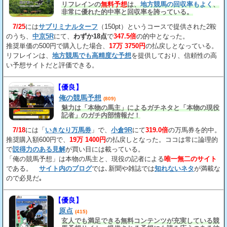
リフレインの
無料予想
は、
地方競馬の回収率もよく
、
【最新・競馬サイト】
裏モノ競馬
非常に優れた的中率と回収率を誇っている。
【最新・競馬サイト】
競馬ジャックポット（Jackpot）
7/25
には
サブリミナルターフ
（150pt）というコースで提供された2鞍
のうち、
中京5R
にて、
わずか18点
で
347.5倍
の的中となった。
【無料予想検証結果】
本命
推奨単価の500円で購入した場合、
17万 3750円
の払戻しとなっている。
リフレインは、
地方競馬でも高精度な予想
を提供しており、信頼性の高
【抜き打ち検証】
縁
い予想サイトだと評価できる。
【競馬ブログ】
フォーエバーヤング年度代表馬選出が示した、日本競馬
【優良】
の現在地
俺の競馬予想
(809)
【抜き打ち検証】
競馬2.0
魅力は「本物の馬主」によるガチネタと「本物の現役
記者」のガチ内部情報だ！
【無料予想検証結果】
縁
7/18
には「
いきなり万馬券
」で、
小倉9R
にて
319.0倍
の万馬券を的中。
推奨購入額600円で、
19万 1400円
の払戻しとなった。ココは常に論理的
【無料予想検証結果】
カチウマの定理
で
説得力のある見解
が買い目には載っている。
「俺の競馬予想」は本物の馬主と、現役の記者による
唯一無二のサイト
【無料予想検証結果】
新しい競馬情報のカタチ
である。
サイト内のブログ
では､新聞や雑誌では
知れないネタ
が満載な
ので必見だ｡
【抜き打ち検証】
穴馬ch25
【最新・競馬サイト】
競馬クイーン
【優良】
原点
(415)
【抜き打ち検証】
新しい競馬情報のカタチ
玄人でも満足できる無料コンテンツが充実している競