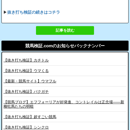
▶︎
抜き打ち検証の続きはコチラ
記事を読む
競馬検証.comのお知らせバックナンバー
【抜き打ち検証】
カチトル
【抜き打ち検証】
ウマくる
【最新・競馬サイト】
ウマフル
【抜き打ち検証】
バクガチ
【競馬ブログ】
エフフォーリアが好発進、コントレイルは正念場――新
種牡馬たちの明暗
【抜き打ち検証】
超すごい競馬
【抜き打ち検証】
シンクロ