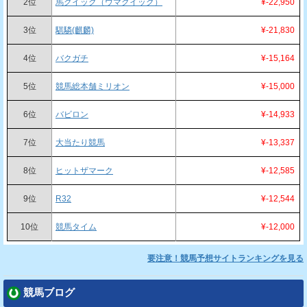
2位
馬クイック（ウマクイック）
¥-22,950
【抜き打ち検証】
テキカク
3位
騏驎(麒麟)
¥-21,830
【最新・競馬サイト】
スーパーマンバケン
【抜き打ち検証】
ディギン競馬
4位
バクガチ
¥-15,164
【最新・競馬サイト】
リスタート
5位
競馬総本舗ミリオン
¥-15,000
【無料予想検証結果】
ニジュウマル
6位
バビロン
¥-14,933
【抜き打ち検証】
ニジュウマル
7位
大当たり競馬
¥-13,337
【競馬ブログ】
『ザ・ロイヤルファミリー』JRAの全面協力で描かれる
テレビドラマとは？
8位
ヒットザマーク
¥-12,585
【抜き打ち検証】
本命
9位
R32
¥-12,544
【抜き打ち検証】
穴馬党
10位
競馬タイム
¥-12,000
【最新・競馬サイト】
競馬2.0
要注意！競馬予想サイトランキングを見る
【無料予想検証結果】
R32
【抜き打ち検証】
R32
競馬ブログ