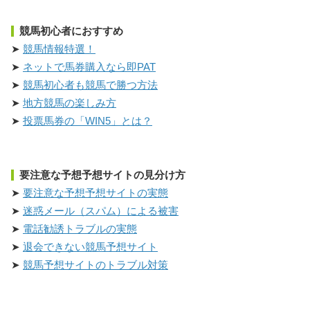
【無料予想検証結果】
逆転の週末
競馬初心者におすすめ
【無料予想検証結果】
バツグン
競馬情報特選！
【記事更新】
逆転の週末（逆転の週末の「フィクション宣言」を徹底検
証）
ネットで馬券購入なら即PAT
競馬初心者も競馬で勝つ方法
【抜き打ち検証】
ONE
地方競馬の楽しみ方
【抜き打ち検証】
バツグン
投票馬券の「WIN5」とは？
【無料予想検証結果】
ツカメル
【最新・競馬サイト】
バツグン
要注意な予想予想サイトの見分け方
【抜き打ち検証】
ウマ１グランプリ
要注意な予想予想サイトの実態
迷惑メール（スパム）による被害
【無料予想検証結果】
社長KEIBA（社長競馬）
電話勧誘トラブルの実態
【最新・競馬サイト】
天才！穴馬党
退会できない競馬予想サイト
競馬予想サイトのトラブル対策
【記事更新】
ツカメル（カチケンと同じ振込先だった）
【抜き打ち検証】
うまこみゅ