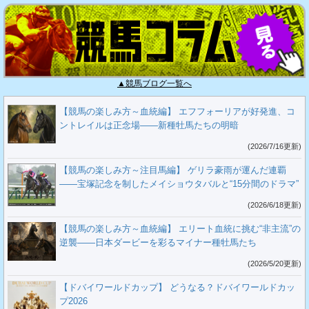
【抜き打ち検証】
競馬ジャンボ
【競馬ブログ】
日本馬の凱旋門賞挑戦2025｜欧州ステップレースを制し
た3頭の可能性
【最新・競馬サイト】
サラコレ
▲競馬ブログ一覧へ
【無料予想検証結果】
うまピカ
【競馬の楽しみ方～血統編】 エフフォーリアが好発進、コ
【抜き打ち検証】
バツグン
ントレイルは正念場――新種牡馬たちの明暗
【抜き打ち検証】
うまピカ
(2026/7/16更新)
【最新・競馬サイト】
ニジュウマル
【競馬の楽しみ方～注目馬編】 ゲリラ豪雨が運んだ連覇
――宝塚記念を制したメイショウタバルと“15分間のドラマ”
【最新・競馬サイト】
R32
(2026/6/18更新)
【記事更新】
競馬リベンジャーズ（グループサイトを新たに発見）
【競馬の楽しみ方～血統編】 エリート血統に挑む“非主流”の
【抜き打ち検証】
スゴ腕
逆襲――日本ダービーを彩るマイナー種牡馬たち
(2026/5/20更新)
【最新・競馬サイト】
競馬リベンジャーズ
【ドバイワールドカップ】 どうなる？ドバイワールドカッ
【最新・競馬サイト】
本命
プ2026