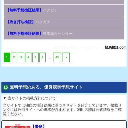
【最新・競馬サイト】
カチトル
【無料予想検証結果】
バクガチ
【最新・競馬サイト】
MODS競馬（モッズ競馬）
【抜き打ち検証】
バクガチ
【抜き打ち検証】
サキガケ
【抜き打ち検証】
超すごい競馬
【無料予想検証結果】
勝馬総合センター
【抜き打ち検証】
裏モノ競馬
優良競馬予想サイトを探すなら、
競馬検証.com
【抜き打ち検証】
競馬2.0
1
2
3
4
5
6
...
43
＞
【記事更新】
すごい競馬の再検証｜2013年当時の検証と現在の動向を整
理
【抜き打ち検証】
競馬レッドライナー
無料予想のある、優良競馬予想サイト
【最新・競馬サイト】
超すごい競馬
▼ 当サイトの掲載方針について
【記事更新】
サキガケの口コミは実態と一致するのか？会員数との乖離
を検証
当サイトでは独自の検証結果に基づきサイトを紹介しています。掲載リ
ンクには外部サイトへの遷移が含まれます。利用の際は公式情報をご確
【無料予想検証結果】
競馬レッドライナー
認ください。
【抜き打ち検証】
キリフダ
【優良】