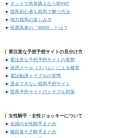
証）
ネットで馬券購入なら即PAT
競馬初心者も競馬で勝つ方法
【抜き打ち検証】
ONE
地方競馬の楽しみ方
【抜き打ち検証】
バツグン
投票馬券の「WIN5」とは？
【無料予想検証結果】
ツカメル
【最新・競馬サイト】
バツグン
要注意な予想予想サイトの見分け方
【抜き打ち検証】
ウマ１グランプリ
要注意な予想予想サイトの実態
迷惑メール（スパム）による被害
【無料予想検証結果】
社長KEIBA（社長競馬）
電話勧誘トラブルの実態
【最新・競馬サイト】
天才！穴馬党
退会できない競馬予想サイト
競馬予想サイトのトラブル対策
【記事更新】
ツカメル（カチケンと同じ振込先だった）
【抜き打ち検証】
うまこみゅ
【最新・競馬サイト】
クラフトマンズ
女性騎手・女性ジョッキーについて
全国の女性騎手まとめ
【競馬ブログ】
コントレイル産駒ついに始動！2歳戦で注目すべき馬体・
気性・仕上がりの傾向とは
藤田菜七子騎手まとめ