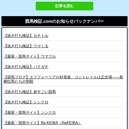
記事を読む
競馬検証.comのお知らせバックナンバー
【抜き打ち検証】
カチトル
【抜き打ち検証】
ウマくる
【最新・競馬サイト】
ウマフル
【抜き打ち検証】
バクガチ
【競馬ブログ】
エフフォーリアが好発進、コントレイルは正念場――新
種牡馬たちの明暗
【抜き打ち検証】
超すごい競馬
【抜き打ち検証】
シンクロ
【最新・競馬サイト】
シンクロ
【最新・競馬サイト】
Re:KEIBA（ReKEIBA）