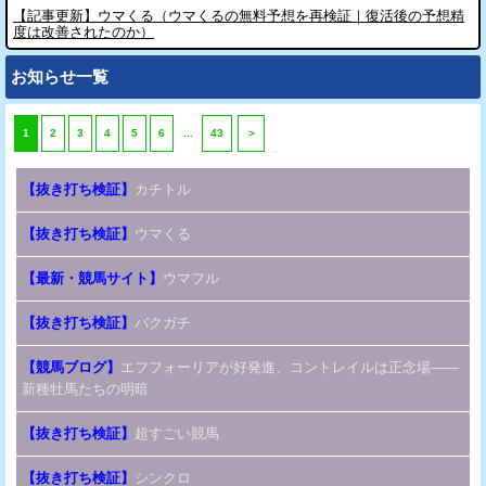
【記事更新】
ウマくる（ウマくるの無料予想を再検証｜復活後の予想精
度は改善されたのか）
【抜き打ち検証】
サラコレ
お知らせ一覧
【最新・競馬サイト】
テキラボ
1
2
3
4
5
6
...
43
＞
【抜き打ち検証】
カチトル
【抜き打ち検証】
あの炎上サイトが、まさかのリニューアル
【抜き打ち検証】
カチトル
【無料予想検証結果】
MODS競馬（モッズ競馬）
【抜き打ち検証】
ウマくる
【抜き打ち検証】
MODS競馬（モッズ競馬）
【最新・競馬サイト】
ウマフル
【競馬ブログ】
ゲリラ豪雨が運んだ連覇――宝塚記念を制したメイショ
ウタバルと“15分間のドラマ”
【抜き打ち検証】
バクガチ
【無料予想検証結果】
バクガチ
【競馬ブログ】
エフフォーリアが好発進、コントレイルは正念場――
新種牡馬たちの明暗
【抜き打ち検証】
バクガチ
【抜き打ち検証】
超すごい競馬
【無料予想検証結果】
勝馬総合センター
【抜き打ち検証】
【抜き打ち検証】
勝馬総合センター
シンクロ