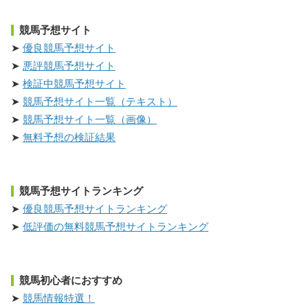
【抜き打ち検証】
FREE
競馬予想サイト
【最新・競馬サイト】
万馬券EXPO
優良競馬予想サイト
悪評競馬予想サイト
【抜き打ち検証】
競馬ジャンボ
検証中競馬予想サイト
【最新・競馬サイト】
スゴ腕
競馬予想サイト一覧（テキスト）
競馬予想サイト一覧（画像）
【抜き打ち検証】
大当たり競馬
無料予想の検証結果
【抜き打ち検証】
社長競馬
【無料予想検証結果】
HRIセンチュリオン
競馬予想サイトランキング
【抜き打ち検証】
ウマぎゃる
優良競馬予想サイトランキング
【競馬ブログ】
ポエティックフレア産駒に注目集まるも、立ちはだか
低評価の無料競馬予想サイトランキング
る“受胎率3割”の壁
【無料予想検証結果】
逆転の週末
競馬初心者におすすめ
【無料予想検証結果】
バツグン
競馬情報特選！
【記事更新】
逆転の週末（逆転の週末の「フィクション宣言」を徹底検