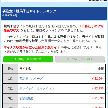
【無料予想検証結果】
競馬タイム
【抜き打ち検証】
競馬タイム
要注意！競馬予想サイトランキング
(2026/08/07)
【競馬ブログ】
海外ダートを制したフォーエバーヤングとこれからの歩
み
競馬予想サイト
の無料予想だけを使い続けた場合の、
1日あたりの平均
【最新・競馬サイト】
キリフダ
賭金や収支
をもとに、独自のランキングを作成しました。
このランキングは、
口コミや主観による評価ではなく、当サイトが長期
【抜き打ち検証】
R32
にわたり無料予想を検証した実測データ
をもとに算出したものです。
【無料予想検証結果】
競馬2.0
マイナス収支が目立った競馬予想サイト
を中心に紹介しており、サイ
ト選びの参考情報としてご活用いただけます。
【無料予想検証結果】
サラコレ
1日1Rあたりの平均収支
1日1Rあたりの平均賭金
【最新・競馬サイト】
マンバケンプラス
順位
サイト名
金額
【抜き打ち検証】
ディギン競馬
1位
万馬券マスターズ
¥-22,964
【最新・競馬サイト】
競馬タイム
2位
馬クイック（ウマクイック）
¥-22,950
【抜き打ち検証】
テキカク
3位
騏驎(麒麟)
¥-21,830
【最新・競馬サイト】
スーパーマンバケン
【抜き打ち検証】
ディギン競馬