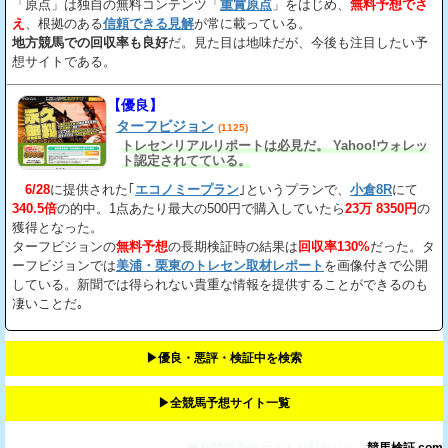
「原点」は独自の無料コンテンツ「
重賞原点
」をはじめ、
無料予想でさ
【無料予想検証結果】
キリフダ
え
、根拠のある
信頼できる見解
が常に載っている。
地方競馬での回収率も良好
だ。見た目は地味だが、今後も注目したい予
【記事更新】
みどりの的中らんど
想サイトである。
【抜き打ち検証】
ニジュウマル
【優良】
【最新・競馬サイト】
カチウマの定理
ターフビジョン
(1125)
トレセンリアルリポートは必見だ。 Yahoo!ウォレッ
【最新・競馬サイト】
うま遊勝
ト認定されてている。
6/28
に提供された｢
エコノミープラン
｣というプランで、
小倉8R
にて
【抜き打ち検証】
リスタート
340.5倍
の的中。1点あたり最大の500円で購入していたら
23万 8350円
の
獲得となった。
【最新・競馬サイト】
新しい競馬のカタチ
ターフビジョンの
無料予想
の長期検証時の結果は
回収率130%
だった。タ
ーフビジョンでは
美浦・栗東のトレセン取材レポート
を画像付きで公開
【最新・競馬サイト】
OMAKASE
している。新聞では得られない貴重な情報を提供することができるのも
凄いことだ｡
【無料予想検証結果】
リスタート
【最新・競馬サイト】
ウマドラ
▶︎優良・悪評・検証中を検索
【抜き打ち検証】
うまピカ
▶︎全競馬予想サイト一覧
【最新・競馬サイト】
縁
優良競馬予想サイトを探すなら、
競馬検証.com