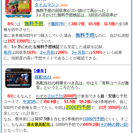
タイムマシン
(243)
【最新・競馬サイト】
サキガケ
無料予想の回収率がズバ抜けて高かった！
3ヶ月かけた無料予想検証は、1回目の回収率が
【無料予想検証結果】
モギトル
163%、2回目が206%、3回目が534%だ。
無料予想
8/5
には「
」で
園田7R
にて
286.7倍
、
65.5倍
、
32.5倍
の全3券
【最新・競馬サイト】
ウマキン
種を的中させた。
無料予想
仮に各券種500円ずつ購入していた場合、
なのに、合計払戻額
【抜き打ち検証】
ラクショープラス
は
19万 2350円
になっていた。
尚、
3ヶ月にわたる無料予想検証
でも安定した成績を記録。
【最新・競馬サイト】
勝馬サプライズウルトラ（ULTRA）
初月
は回収率
163%
、
2ヶ月目
は
206%
、
3ヶ月目
には
534%
という結果
に。信頼度の高い予想サイトであることが確認できる。
【無料予想検証結果】
スーパーマンバケン
【抜き打ち検証】
スーパーマンバケン
【優良】
高配当21
(695)
【抜き打ち検証】
縁
高配当21の特筆すべき点は、やはり「有料コースが激
安」というところだろう。
【競馬ブログ】
どうなる？ドバイワールドカップ2026
8/2
にもなんと、
わずか
20pt予想
(
2000円
)
で参加できる
超・安価
な予想
コースで、
中京5R
にて
356.4倍
と、
51.5倍
、
59.2倍
の全3券種的中。仮に
【無料予想検証結果】
裏モノ競馬
2000円予想
500円で全券種を買ってたら､今回は
で、
23万 3550円
の払
【抜き打ち検証】
裏モノ競馬
戻しになった計算だ。
なお、数年前には
3237.5倍
を含む全2券種的中(
1000円予想
)といい、すご
【抜き打ち検証】
トリプルSSS（トリプルエス）
い。ちなみに
過去最高配当
は､1000円予想での
6479.2倍
(
その時の買い目
)
となっている。