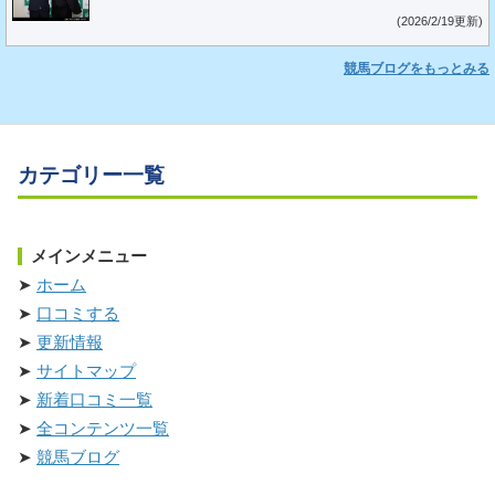
(2026/2/19更新)
【抜き打ち検証】
穴馬党
競馬ブログをもっとみる
【最新・競馬サイト】
うまピカ
【競馬ブログ】
猛暑が直撃する夏競馬と環境整備の課題
【抜き打ち検証】
バツグン
カテゴリー一覧
【無料予想検証結果】
スゴ腕
【抜き打ち検証】
スゴ腕
メインメニュー
【抜き打ち検証】
テキカク
ホーム
口コミする
【抜き打ち検証】
最上式勝馬投票券
更新情報
【無料予想検証結果】
穴馬党
サイトマップ
【抜き打ち検証】
暁
新着口コミ一覧
全コンテンツ一覧
【最新・競馬サイト】
テキカク（TEKIKAKU）
競馬ブログ
【競馬ブログ】
若手ジョッキーが世界を舞台にする意義と海外経験が育
む視座