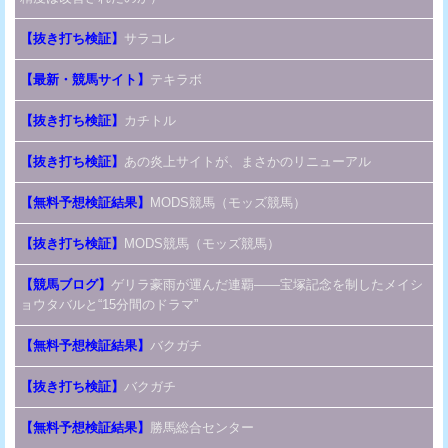
た）
【抜き打ち検証】
サラコレ
【最新・競馬サイト】
うまトリ
【最新・競馬サイト】
テキラボ
【抜き打ち検証】
ラクショープラス
【抜き打ち検証】
カチトル
【抜き打ち検証】
カチトル
【最新・競馬サイト】
バクガチ
【抜き打ち検証】
あの炎上サイトが、まさかのリニューアル
【抜き打ち検証】
モギトル
【無料予想検証結果】
MODS競馬（モッズ競馬）
【競馬ブログ】
エリート血統に挑む“非主流”の逆襲――日本ダービーを彩
【抜き打ち検証】
MODS競馬（モッズ競馬）
るマイナー種牡馬たち
【抜き打ち検証】
カチトル
【競馬ブログ】
ゲリラ豪雨が運んだ連覇――宝塚記念を制したメイシ
ョウタバルと“15分間のドラマ”
【最新・競馬サイト】
カチトル
【無料予想検証結果】
バクガチ
【最新・競馬サイト】
MODS競馬（モッズ競馬）
【抜き打ち検証】
バクガチ
【抜き打ち検証】
サキガケ
【抜き打ち検証】
超すごい競馬
【無料予想検証結果】
勝馬総合センター