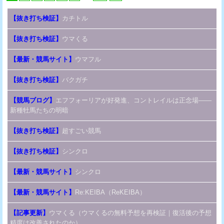
【抜き打ち検証】
あの炎上サイトが、まさかのリニューアル
【抜き打ち検証】
カチトル
【無料予想検証結果】
MODS競馬（モッズ競馬）
【抜き打ち検証】
ウマくる
【抜き打ち検証】
MODS競馬（モッズ競馬）
【最新・競馬サイト】
ウマフル
【競馬ブログ】
ゲリラ豪雨が運んだ連覇――宝塚記念を制したメイショ
ウタバルと“15分間のドラマ”
【抜き打ち検証】
バクガチ
【無料予想検証結果】
バクガチ
【競馬ブログ】
エフフォーリアが好発進、コントレイルは正念場――
新種牡馬たちの明暗
【抜き打ち検証】
バクガチ
【抜き打ち検証】
超すごい競馬
【無料予想検証結果】
勝馬総合センター
【抜き打ち検証】
【抜き打ち検証】
勝馬総合センター
シンクロ
【抜き打ち検証】
競馬タイム
【最新・競馬サイト】
シンクロ
【最新・競馬サイト】
勝馬総合センター
【最新・競馬サイト】
Re:KEIBA（ReKEIBA）
【無料予想検証結果】
超すごい競馬
【記事更新】
ウマくる（ウマくるの無料予想を再検証｜復活後の予想
精度は改善されたのか）
【記事更新】
カチトル（カチトルの無料予想は提供内容が変わってい