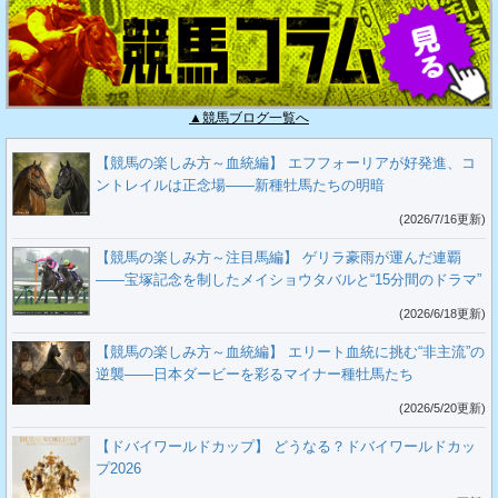
【競馬ブログ】
日本馬の凱旋門賞挑戦2025｜欧州ステップレースを制し
た3頭の可能性
【最新・競馬サイト】
サラコレ
▲競馬ブログ一覧へ
【無料予想検証結果】
うまピカ
【競馬の楽しみ方～血統編】 エフフォーリアが好発進、コ
【抜き打ち検証】
バツグン
ントレイルは正念場――新種牡馬たちの明暗
【抜き打ち検証】
うまピカ
(2026/7/16更新)
【最新・競馬サイト】
ニジュウマル
【競馬の楽しみ方～注目馬編】 ゲリラ豪雨が運んだ連覇
――宝塚記念を制したメイショウタバルと“15分間のドラマ”
【最新・競馬サイト】
R32
(2026/6/18更新)
【記事更新】
競馬リベンジャーズ（グループサイトを新たに発見）
【競馬の楽しみ方～血統編】 エリート血統に挑む“非主流”の
【抜き打ち検証】
スゴ腕
逆襲――日本ダービーを彩るマイナー種牡馬たち
(2026/5/20更新)
【最新・競馬サイト】
競馬リベンジャーズ
【ドバイワールドカップ】 どうなる？ドバイワールドカッ
【最新・競馬サイト】
本命
プ2026
【抜き打ち検証】
テキカク