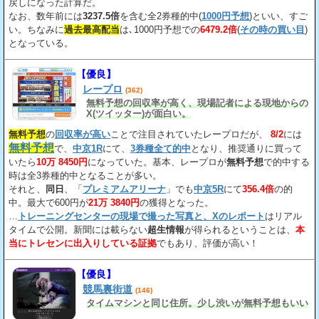
【抜き打ち検証】
裏モノ競馬
戻しになった計算だ。
なお、数年前には
3237.5倍
を含む全2券種的中(
1000円予想
)といい、すご
【抜き打ち検証】
トリプルSSS（トリプルエス）
い。ちなみに
過去最高配当
は､1000円予想での
6479.2倍
(
その時の買い目
)
となっている。
【無料予想検証結果】
うまジェネ
【優良】
【抜き打ち検証】
競馬レッドライナー
レープロ
(362)
無料予想の回収率が高く、現場記者による現地からの
【無料予想検証結果】
ラクショープラス
X(ツイッター)が面白い。
【記事更新】
ラクショープラスの振込先口座名義が「オリオン」から
無料予想
の
回収率が高い
ことで注目されていたレープロだが、
8/2
には
「テリアミント」に変更
無料予想
で、
中京1R
にて、
3券種全て的中
となり、推奨通りに買って
いたら
10万 8450円
になっていた。基本、レープロが
無料予想
で的中する
【抜き打ち検証】
トリプルSSS（トリプルエス）
時は全3券種的中となることが多い。
それと、
同日
、「
プレミアムアリーナ
」でも
中京5R
にて
356.4倍
の的
【最新・競馬サイト】
うまジェネ
中。最大で600円が
21万 3840円
の獲得となった。
…
トレーニングセンターの現場で撮った写真と、Xのレポート
はリアル
【無料予想検証結果】
トリプルSSS（トリプルエス）
タイムで公開。新聞には載らない
超生情報
が得られるということは、
本
【無料予想検証結果】
OMAKASE
当にトレセンに出入りしている証拠
でもあり、評価が高い！
【抜き打ち検証】
ウマドラ
【優良】
競馬裏街道
(146)
【競馬ブログ】
名手ふたり、次の舞台へ――和田竜二と藤岡佑介、騎手
タイムマシンと同じ住所。少し渋いが無料予想もいい
人生の区切り