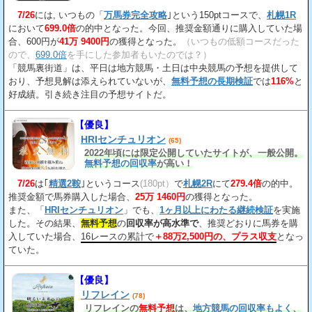
【最新・競馬サイト】
モギトル
7/26
には, いつもの「
万馬券完全攻略
｣という150ptコースで、
札幌1R
において
699.0倍
の的中となった。今回、推奨金額通りに購入していた場
【最新・競馬サイト】
競馬レッドライナー
合、600円が
41万 9400円
の獲得となった。
（いつもの低額コースだった
ので、
699.0倍
を手にした参加者もいたのでは？）
【抜き打ち検証】
競馬クイーン
「競馬裏街道」は、平日は地方競馬・土日は中央競馬の予想を提供して
おり、予想見解は添えられていないが、
無料予想の長期検証
では
116%
と
【無料予想検証結果】
ウマドラ
好成績。引き続き注目の予想サイトだ。
【抜き打ち検証】
縁
【優良】
【最新・競馬サイト】
トリプルS
HRIセンチュリオン
(65)
2022年頃には限定公開していたサイトが、一般公開。
【抜き打ち検証】
カチウマの定理
無料予想の回収率
が高い！
7/26
は｢
精選2鞍
｣というコース
(180pt）
で
札幌2R
にて
279.4倍
の的中。
【抜き打ち検証】
本命
推奨金額で馬券購入した場合、
25万 1460円
の獲得となった。
また、「
HRIセンチュリオン
」でも、
1ヶ月以上にわたる継続検証
を実施
【無料予想検証結果】
みどりの的中らんど
した。その結果、
無料予想
の
回収率が高水準で
、推奨どおりに馬券を購
入していた場合、
16レースの累計で
＋88万2,500円の、プラス収支
となっ
【無料予想検証結果】
競馬クイーン
ていた。
【抜き打ち検証】
リスタート
【優良】
【最新・競馬サイト】
ラクショープラス（ラクショーPLUS）
リフレイン
(78)
リフレインの
無料予想
は、
地方競馬の回収率もよく
、