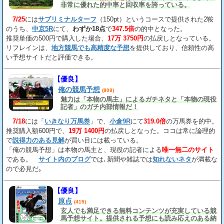
【最新・競馬サイト】
裏モノ競馬
非常に優れた的中率と回収率を誇っている。
【最新・競馬サイト】
競馬ジャックポット（Jackpot）
7/25
には
サブリミナルターフ
（150pt）というコースで提供された2鞍
のうち、
中京5R
にて、
わずか18点
で
347.5倍
の的中となった。
【無料予想検証結果】
本命
推奨単価の500円で購入した場合、
17万 3750円
の払戻しとなっている。
リフレインは、
地方競馬でも高精度な予想
を提供しており、信頼性の高
【抜き打ち検証】
縁
い予想サイトだと評価できる。
【競馬ブログ】
フォーエバーヤング年度代表馬選出が示した、日本競馬
【優良】
の現在地
俺の競馬予想
(808)
【抜き打ち検証】
競馬2.0
魅力は「本物の馬主」によるガチネタと「本物の現役
記者」のガチ内部情報だ！
【無料予想検証結果】
縁
7/18
には「
いきなり万馬券
」で、
小倉9R
にて
319.0倍
の万馬券を的中。
推奨購入額600円で、
19万 1400円
の払戻しとなった。ココは常に論理的
【無料予想検証結果】
カチウマの定理
で
説得力のある見解
が買い目には載っている。
「俺の競馬予想」は本物の馬主と、現役の記者による
唯一無二のサイト
【無料予想検証結果】
新しい競馬情報のカタチ
である。
サイト内のブログ
では､新聞や雑誌では
知れないネタ
が満載な
ので必見だ｡
【抜き打ち検証】
穴馬ch25
【最新・競馬サイト】
競馬クイーン
【優良】
原点
(415)
【抜き打ち検証】
新しい競馬情報のカタチ
玄人でも満足できる無料コンテンツが充実している競
馬予想サイト。提供される予想にも読み応えのある納
【競馬ブログ】
出走意思なき登録が生んだ混乱――出走しない登録が奪