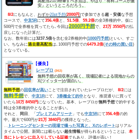
高配当21の特筆すべき点は、やはり「有料コースが激
安」というところだろう。
【競馬ブログ】
どうなる？ドバイワールドカップ2026
8/2
にもなんと、
わずか
20pt予想
(
2000円
)
で参加できる
超・安価
な予想
コースで、
中京5R
にて
356.4倍
と、
51.5倍
、
59.2倍
の全3券種的中。仮に
【無料予想検証結果】
裏モノ競馬
2000円予想
500円で全券種を買ってたら､今回は
で、
23万 3550円
の払
【抜き打ち検証】
裏モノ競馬
戻しになった計算だ。
なお、数年前には
3237.5倍
を含む全2券種的中(
1000円予想
)といい、すご
【抜き打ち検証】
トリプルSSS（トリプルエス）
い。ちなみに
過去最高配当
は､1000円予想での
6479.2倍
(
その時の買い目
)
となっている。
【無料予想検証結果】
うまジェネ
【優良】
【抜き打ち検証】
競馬レッドライナー
レープロ
(362)
無料予想の回収率が高く、現場記者による現地からの
【無料予想検証結果】
ラクショープラス
X(ツイッター)が面白い。
【記事更新】
ラクショープラスの振込先口座名義が「オリオン」から
無料予想
の
回収率が高い
ことで注目されていたレープロだが、
8/2
には
「テリアミント」に変更
無料予想
で、
中京1R
にて、
3券種全て的中
となり、推奨通りに買って
いたら
10万 8450円
になっていた。基本、レープロが
無料予想
で的中する
【抜き打ち検証】
トリプルSSS（トリプルエス）
時は全3券種的中となることが多い。
それと、
同日
、「
プレミアムアリーナ
」でも
中京5R
にて
356.4倍
の的
【最新・競馬サイト】
うまジェネ
中。最大で600円が
21万 3840円
の獲得となった。
…
トレーニングセンターの現場で撮った写真と、Xのレポート
はリアル
【無料予想検証結果】
トリプルSSS（トリプルエス）
タイムで公開。新聞には載らない
超生情報
が得られるということは、
本
【無料予想検証結果】
OMAKASE
当にトレセンに出入りしている証拠
でもあり、評価が高い！