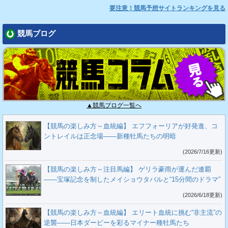
要注意！競馬予想サイトランキングを見る
【無料予想検証結果】
R32
【抜き打ち検証】
R32
競馬ブログ
【抜き打ち検証】
競馬ジャンボ
【競馬ブログ】
日本馬の凱旋門賞挑戦2025｜欧州ステップレースを制し
た3頭の可能性
【最新・競馬サイト】
サラコレ
▲競馬ブログ一覧へ
【無料予想検証結果】
うまピカ
【競馬の楽しみ方～血統編】 エフフォーリアが好発進、コ
【抜き打ち検証】
バツグン
ントレイルは正念場――新種牡馬たちの明暗
【抜き打ち検証】
うまピカ
(2026/7/16更新)
【最新・競馬サイト】
ニジュウマル
【競馬の楽しみ方～注目馬編】 ゲリラ豪雨が運んだ連覇
――宝塚記念を制したメイショウタバルと“15分間のドラマ”
【最新・競馬サイト】
R32
(2026/6/18更新)
【記事更新】
競馬リベンジャーズ（グループサイトを新たに発見）
【競馬の楽しみ方～血統編】 エリート血統に挑む“非主流”の
【抜き打ち検証】
スゴ腕
逆襲――日本ダービーを彩るマイナー種牡馬たち