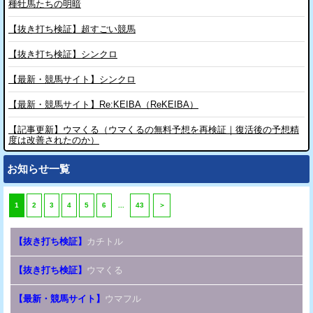
種牡馬たちの明暗
【抜き打ち検証】
超すごい競馬
【抜き打ち検証】
シンクロ
【最新・競馬サイト】
シンクロ
【最新・競馬サイト】
Re:KEIBA（ReKEIBA）
【記事更新】
ウマくる（ウマくるの無料予想を再検証｜復活後の予想精
度は改善されたのか）
【抜き打ち検証】
サラコレ
お知らせ一覧
【最新・競馬サイト】
テキラボ
1
2
3
4
5
6
...
43
＞
【抜き打ち検証】
カチトル
【抜き打ち検証】
あの炎上サイトが、まさかのリニューアル
【抜き打ち検証】
カチトル
【無料予想検証結果】
MODS競馬（モッズ競馬）
【抜き打ち検証】
ウマくる
【抜き打ち検証】
MODS競馬（モッズ競馬）
【最新・競馬サイト】
ウマフル