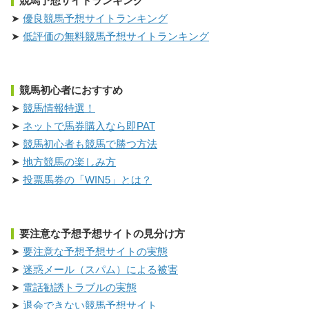
競馬予想サイトランキング
【抜き打ち検証】
ウマぎゃる
優良競馬予想サイトランキング
【競馬ブログ】
ポエティックフレア産駒に注目集まるも、立ちはだか
低評価の無料競馬予想サイトランキング
る“受胎率3割”の壁
【無料予想検証結果】
逆転の週末
競馬初心者におすすめ
【無料予想検証結果】
バツグン
競馬情報特選！
【記事更新】
逆転の週末（逆転の週末の「フィクション宣言」を徹底検
証）
ネットで馬券購入なら即PAT
競馬初心者も競馬で勝つ方法
【抜き打ち検証】
ONE
地方競馬の楽しみ方
【抜き打ち検証】
バツグン
投票馬券の「WIN5」とは？
【無料予想検証結果】
ツカメル
【最新・競馬サイト】
バツグン
要注意な予想予想サイトの見分け方
【抜き打ち検証】
ウマ１グランプリ
要注意な予想予想サイトの実態
迷惑メール（スパム）による被害
【無料予想検証結果】
社長KEIBA（社長競馬）
電話勧誘トラブルの実態
【最新・競馬サイト】
天才！穴馬党
退会できない競馬予想サイト