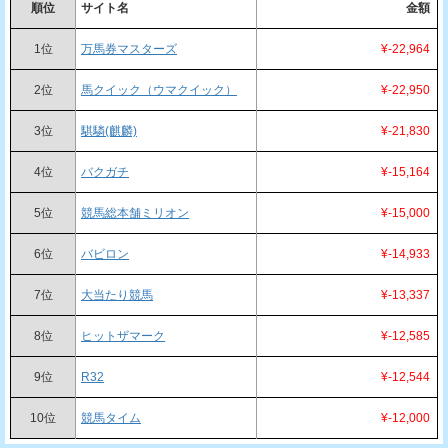
順位
サイト名
金額
【抜き打ち検証】
ディギン競馬
1位
万馬券マスターズ
¥-22,964
【最新・競馬サイト】
競馬タイム
2位
馬クイック（ウマクイック）
¥-22,950
【抜き打ち検証】
テキカク
3位
騏驎(麒麟)
¥-21,830
【最新・競馬サイト】
スーパーマンバケン
【抜き打ち検証】
ディギン競馬
4位
バクガチ
¥-15,164
【最新・競馬サイト】
リスタート
5位
競馬総本舗ミリオン
¥-15,000
【無料予想検証結果】
ニジュウマル
6位
バビロン
¥-14,933
【抜き打ち検証】
ニジュウマル
7位
大当たり競馬
¥-13,337
【競馬ブログ】
『ザ・ロイヤルファミリー』JRAの全面協力で描かれる
テレビドラマとは？
8位
ヒットザマーク
¥-12,585
【抜き打ち検証】
本命
9位
R32
¥-12,544
【抜き打ち検証】
穴馬党
10位
競馬タイム
¥-12,000
【最新・競馬サイト】
競馬2.0