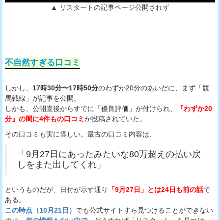
▲ リスタートの記事ページ公開されず
不自然すぎる口コミ
しかし、
17時30分〜17時50分
のわずか20分のあいだに、まず「競
馬戦線」が記事を公開。
しかも、公開直後からすでに「優良評価」が付けられ、
『わずか20
分』の間に4件もの口コミ
が投稿されていた。
その口コミも実に怪しい。最古の口コミ内容は、
「9月27日にあったみたいな80万超えの払い戻
しをまた出してくれ」
というものだが、日付が示す通り
「9月27日」とは24日も前の話
で
ある。
この時点（10月21日）
でも公式サイトすら見つけることができない