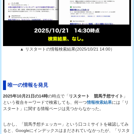
▲ リスタートの情報検索結果(2025/10/21 14:00）
唯一の情報を発見
2025年10月21日の14時
の時点で「
リスタート 競馬予想サイト
」
という複合キーワードで検索しても、何一つ
情報検索結果
には「リ
スタート」に関する情報ページは見つからなかった。
しかし、「競馬予想チェッカー」という口コミサイトを確認してみ
ると、Googleにインデックスはまだされていなかったが、「リスタ