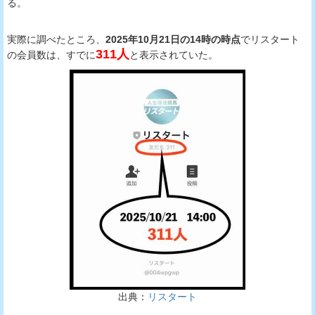
る。
実際に調べたところ、
2025年10月21日の14時の時点
でリスタート
311人
の会員数は、すでに
と表示されていた。
出典：
リスタート