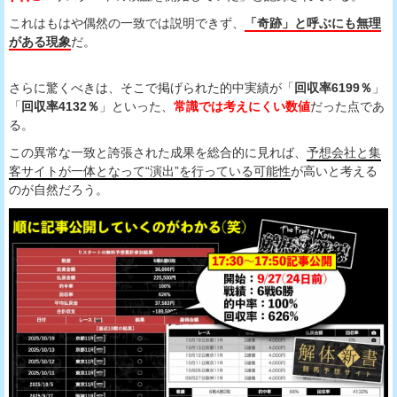
これはもはや偶然の一致では説明できず、
「奇跡」と呼ぶにも無理
がある現象
だ。
さらに驚くべきは、そこで掲げられた的中実績が「
回収率6199％
」
「
回収率4132％
」といった、
常識では考えにくい数値
だった点であ
る。
この異常な一致と誇張された成果を総合的に見れば、
予想会社と集
客サイトが一体となって“演出”を行っている可能性
が高いと考える
のが自然だろう。