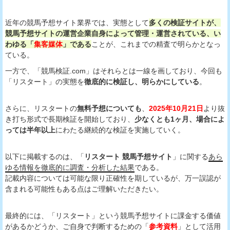
近年の競馬予想サイト業界では、実態として
多くの検証サイトが、
競馬予想サイトの運営企業自身によって管理・運営されている、い
わゆる「
集客媒体
」である
ことが、これまでの精査で明らかとなっ
ている。
一方で、「競馬検証.com」はそれらとは一線を画しており、今回も
「リスタート」の実態を
徹底的に検証し、明らかにしている
。
さらに、リスタートの
無料予想についても
、
2025年10月21日
より抜
き打ち形式で長期検証を開始しており、
少なくとも1ヶ月、場合によ
っては半年以上
にわたる継続的な検証を実施していく。
以下に掲載するのは、「
リスタート 競馬予想サイト
」に関する
あら
ゆる情報を徹底的に調査・分析した結果
である。
記載内容については可能な限り正確性を期しているが、万一誤認が
含まれる可能性もある点はご理解いただきたい。
最終的には、「リスタート」という競馬予想サイトに課金する価値
があるかどうか、ご自身で判断するための「
参考資料
」として活用