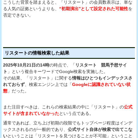
こうした背景を踏まえると、「リスタート」の会員数表示は、単な
る人気の証拠というよりも、
“初期演出”として設定された可能性
を
否定できない。
リスタートの情報検索した結果
2025年10月21日の14時
の時点で、「
リスタート 競馬予想サイ
ト
」という複合キーワードでGoogle検索を実施した。
その結果、「リスタート」に関する
情報はひとつもインデックスさ
れておらず
、検索エンジン上では「
Googleに認識されていない状
態
」だった。
また注目すべきは、これらの検索結果の中に「リスタート」の
公式
サイトが含まれていなかった
という点である。
通常であれば、立ち上げ初期の段階でもトップページ程度はインデ
ックスされるのが一般的であり、
公式サイト自体が検索で出てこな
い
ということは「リスタートを見つけることが不可能」ということ