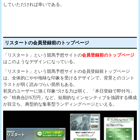
していただければ幸いである。
リスタートの会員登録前のトップページ
「リスタート」という競馬予想サイトの
会員登録前のトップページ
はこのようなデザインになっている。
「リスタート」という競馬予想サイトの会員登録前トップページ
は、全体的にやや地味な印象を受けるデザインで、背景とのコント
ラストが弱く読みづらい箇所もある。
初見のユーザーに強く印象づける力は弱く、「本日登録で即付与」
や「特典合計5万円」など、短期的なインセンティブを強調する構成
が目立ち、典型的な集客型ランディングページといえる。