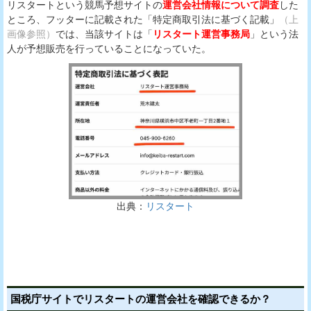
リスタートという競馬予想サイトの
運営会社情報について調査
した
ところ、フッターに記載された「特定商取引法に基づく記載」
（上
画像参照）
では、当該サイトは「
リスタート運営事務局
」という法
人が予想販売を行っていることになっていた。
出典：
リスタート
国税庁サイトでリスタートの運営会社を確認できるか？