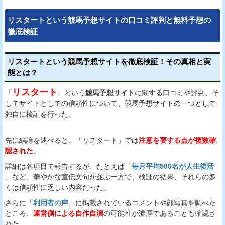
リスタートという競馬予想サイトの口コミ評判と無料予想の
徹底検証
リスタートという競馬予想サイトを徹底検証！その真相と実
態とは？
リスタート
「
」という
競馬予想サイト
に関する口コミや評判、そ
してサイトとしての信頼性について、競馬予想サイトの一つとして
独自に検証を行った。
先に結論を述べると、「リスタート」では
注意を要する点が複数確
認された
。
詳細は各項目で報告するが、たとえば「
毎月平均500名が人生復活
」など、華やかな宣伝文句が並ぶ一方で、検証の結果、それらの多
くは信頼性に乏しい内容だった。
さらに「
利用者の声
」に掲載されているコメントや顔写真を調べた
ところ、
運営側による自作自演
の可能性が濃厚であることも確認さ
れた。