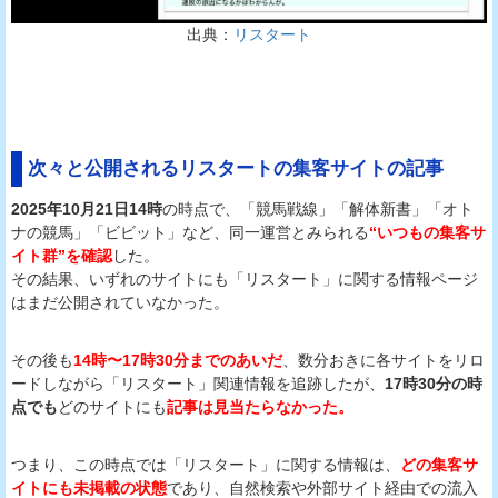
出典：
リスタート
次々と公開されるリスタートの集客サイトの記事
2025年10月21日14時
の時点で、「競馬戦線」「解体新書」「オト
ナの競馬」「ビビット」など、同一運営とみられる
“いつもの集客サ
イト群”を確認
した。
その結果、いずれのサイトにも「リスタート」に関する情報ページ
はまだ公開されていなかった。
その後も
14時〜17時30分までのあいだ
、数分おきに各サイトをリロ
ードしながら「リスタート」関連情報を追跡したが、
17時30分の時
点でも
どのサイトにも
記事は見当たらなかった。
つまり、この時点では「リスタート」に関する情報は、
どの集客サ
イトにも未掲載の状態
であり、自然検索や外部サイト経由での流入