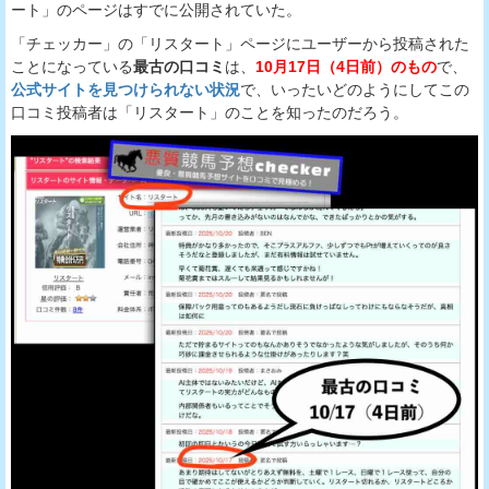
ート」のページはすでに公開されていた。
「チェッカー」の「リスタート」ページにユーザーから投稿された
ことになっている
最古の口コミ
は、
10月17日（4日前）のもの
で、
公式サイトを見つけられない状況
で、いったいどのようにしてこの
口コミ投稿者は「リスタート」のことを知ったのだろう。