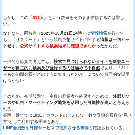
しかし、この「
311人
」という数値をそのまま信頼するのは難し
い。
なぜなら、同時点（
2025年10月21日14時
）に
情報検索
を行って
も、「リスタート」という競馬予想サイトに関する
情報は一切ヒッ
トせず
、
公式サイトすら検索結果に確認できなかった
からだ。
一般的な感覚で考えても、
検索で見つけられないサイトを新規ユー
ザーが自主的に検索及び登録するのは極めて不自然
であり、「311
人もの初期会員がどのように集まったのか」について合理的な説明
はつかない。
このため、初期段階で一定数の登録者を確保するために、
外部リソ
ースや広告・マーケティング施策を活用した可能性が高い
と考えら
れる。
実際、近年ではLINEアカウントのフォロワー数や登録会員数を“見せ
方”として利用する手法もあり、
LINE会員数を外部サービスで増加させる事例
も確認されている。