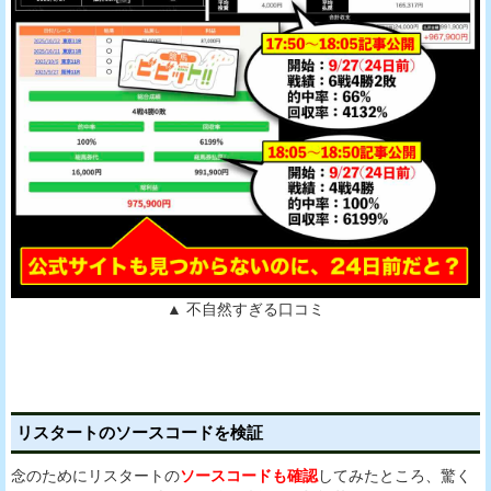
▲ 不自然すぎる口コミ
リスタートのソースコードを検証
念のためにリスタートの
ソースコードも確認
してみたところ、驚く