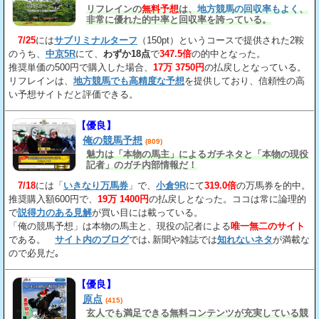
リフレインの
無料予想
は、
地方競馬の回収率もよく
、
【最新・競馬サイト】
裏モノ競馬
非常に優れた的中率と回収率を誇っている。
【最新・競馬サイト】
競馬ジャックポット（Jackpot）
7/25
には
サブリミナルターフ
（150pt）というコースで提供された2鞍
のうち、
中京5R
にて、
わずか18点
で
347.5倍
の的中となった。
【無料予想検証結果】
本命
推奨単価の500円で購入した場合、
17万 3750円
の払戻しとなっている。
リフレインは、
地方競馬でも高精度な予想
を提供しており、信頼性の高
【抜き打ち検証】
縁
い予想サイトだと評価できる。
【競馬ブログ】
フォーエバーヤング年度代表馬選出が示した、日本競馬
【優良】
の現在地
俺の競馬予想
(809)
【抜き打ち検証】
競馬2.0
魅力は「本物の馬主」によるガチネタと「本物の現役
記者」のガチ内部情報だ！
【無料予想検証結果】
縁
7/18
には「
いきなり万馬券
」で、
小倉9R
にて
319.0倍
の万馬券を的中。
推奨購入額600円で、
19万 1400円
の払戻しとなった。ココは常に論理的
【無料予想検証結果】
カチウマの定理
で
説得力のある見解
が買い目には載っている。
「俺の競馬予想」は本物の馬主と、現役の記者による
唯一無二のサイト
【無料予想検証結果】
新しい競馬情報のカタチ
である。
サイト内のブログ
では､新聞や雑誌では
知れないネタ
が満載な
ので必見だ｡
【抜き打ち検証】
穴馬ch25
【最新・競馬サイト】
競馬クイーン
【優良】
原点
(415)
【抜き打ち検証】
新しい競馬情報のカタチ
玄人でも満足できる無料コンテンツが充実している競