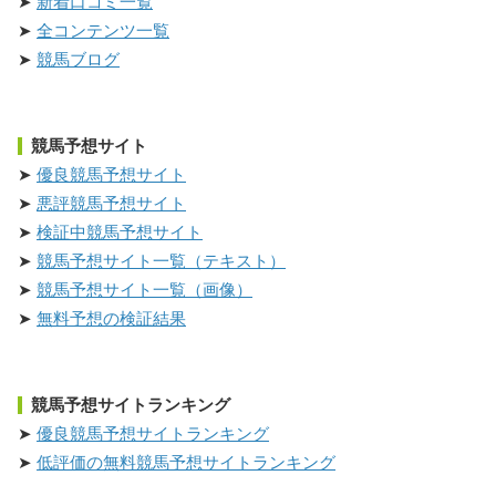
新着口コミ一覧
全コンテンツ一覧
【最新・競馬サイト】
テキカク（TEKIKAKU）
競馬ブログ
【競馬ブログ】
若手ジョッキーが世界を舞台にする意義と海外経験が育
む視座
【抜き打ち検証】
FREE
競馬予想サイト
【最新・競馬サイト】
万馬券EXPO
優良競馬予想サイト
悪評競馬予想サイト
【抜き打ち検証】
競馬ジャンボ
検証中競馬予想サイト
【最新・競馬サイト】
スゴ腕
競馬予想サイト一覧（テキスト）
競馬予想サイト一覧（画像）
【抜き打ち検証】
大当たり競馬
無料予想の検証結果
【抜き打ち検証】
社長競馬
【無料予想検証結果】
HRIセンチュリオン
競馬予想サイトランキング
【抜き打ち検証】
ウマぎゃる
優良競馬予想サイトランキング
【競馬ブログ】
ポエティックフレア産駒に注目集まるも、立ちはだか
低評価の無料競馬予想サイトランキング
る“受胎率3割”の壁