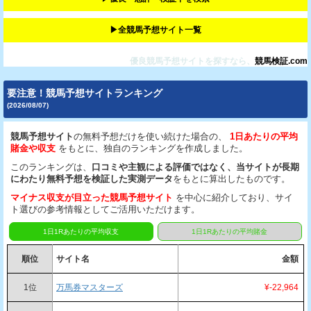
【抜き打ち検証】
うまピカ
▶︎全競馬予想サイト一覧
【最新・競馬サイト】
縁
【無料予想検証結果】
競馬タイム
優良競馬予想サイトを探すなら、
競馬検証.com
【抜き打ち検証】
競馬タイム
要注意！競馬予想サイトランキング
(2026/08/07)
【競馬ブログ】
海外ダートを制したフォーエバーヤングとこれからの歩
み
競馬予想サイト
の無料予想だけを使い続けた場合の、
1日あたりの平均
【最新・競馬サイト】
キリフダ
賭金や収支
をもとに、独自のランキングを作成しました。
このランキングは、
口コミや主観による評価ではなく、当サイトが長期
【抜き打ち検証】
R32
にわたり無料予想を検証した実測データ
をもとに算出したものです。
【無料予想検証結果】
競馬2.0
マイナス収支が目立った競馬予想サイト
を中心に紹介しており、サイ
ト選びの参考情報としてご活用いただけます。
【無料予想検証結果】
サラコレ
1日1Rあたりの平均収支
1日1Rあたりの平均賭金
【最新・競馬サイト】
マンバケンプラス
順位
サイト名
金額
【抜き打ち検証】
ディギン競馬
1位
万馬券マスターズ
¥-22,964
【最新・競馬サイト】
競馬タイム