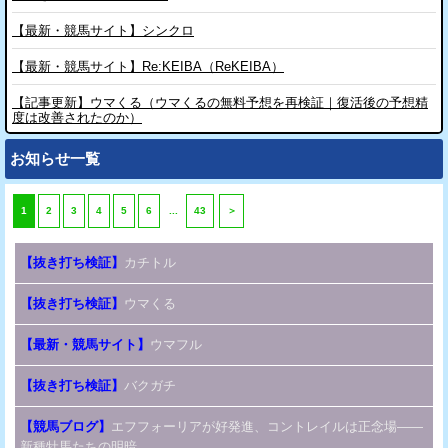
【最新・競馬サイト】
シンクロ
【最新・競馬サイト】
Re:KEIBA（ReKEIBA）
【記事更新】
ウマくる（ウマくるの無料予想を再検証｜復活後の予想精
度は改善されたのか）
【抜き打ち検証】
サラコレ
お知らせ一覧
【最新・競馬サイト】
テキラボ
1
2
3
4
5
6
...
43
＞
【抜き打ち検証】
カチトル
【抜き打ち検証】
あの炎上サイトが、まさかのリニューアル
【抜き打ち検証】
カチトル
【無料予想検証結果】
MODS競馬（モッズ競馬）
【抜き打ち検証】
ウマくる
【抜き打ち検証】
MODS競馬（モッズ競馬）
【最新・競馬サイト】
ウマフル
【競馬ブログ】
ゲリラ豪雨が運んだ連覇――宝塚記念を制したメイショ
ウタバルと“15分間のドラマ”
【抜き打ち検証】
バクガチ
【無料予想検証結果】
バクガチ
【競馬ブログ】
エフフォーリアが好発進、コントレイルは正念場――
新種牡馬たちの明暗