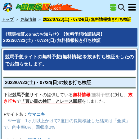
トップ
＞
更新情報
＞
2022/07/23(土)・07/24(日) 無料情報抜き打ち検証
《競馬検証.comのお知らせ》【無料予想検証結果】
2022/07/23(土)・07/24(日) 無料情報抜き打ち検証
競馬予想サイトの無料予想(無料情報)を抜き打ち検証をしたの
でお知らせします。
2022/07/23(土)・07/24(日)の抜き打ち検証
下記
競馬予想サイト
の提供している
無料情報
(無料予想)
に対し、
抜
き打ち
で
「買い目の検証」とレース回顧
をしました。
●サイト名：
ウマニキ
※一言：1ヶ月以上かけて2度目の長期検証した結果は「全滅」
で、的中率0%、回収率0%