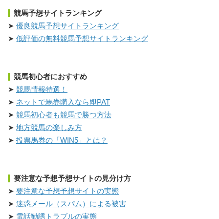
競馬予想サイトランキング
【抜き打ち検証】
ウマぎゃる
優良競馬予想サイトランキング
【競馬ブログ】
ポエティックフレア産駒に注目集まるも、立ちはだか
低評価の無料競馬予想サイトランキング
る“受胎率3割”の壁
【無料予想検証結果】
逆転の週末
競馬初心者におすすめ
【無料予想検証結果】
バツグン
競馬情報特選！
【記事更新】
逆転の週末（逆転の週末の「フィクション宣言」を徹底検
証）
ネットで馬券購入なら即PAT
競馬初心者も競馬で勝つ方法
【抜き打ち検証】
ONE
地方競馬の楽しみ方
【抜き打ち検証】
バツグン
投票馬券の「WIN5」とは？
【無料予想検証結果】
ツカメル
【最新・競馬サイト】
バツグン
要注意な予想予想サイトの見分け方
【抜き打ち検証】
ウマ１グランプリ
要注意な予想予想サイトの実態
迷惑メール（スパム）による被害
【無料予想検証結果】
社長KEIBA（社長競馬）
電話勧誘トラブルの実態