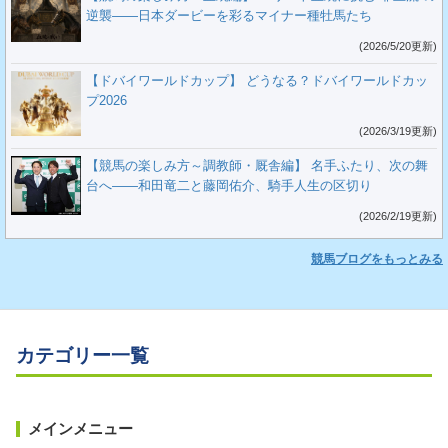
【抜き打ち検証】
スゴ腕
逆襲――日本ダービーを彩るマイナー種牡馬たち
(2026/5/20更新)
【最新・競馬サイト】
競馬リベンジャーズ
【ドバイワールドカップ】 どうなる？ドバイワールドカッ
【最新・競馬サイト】
本命
プ2026
【抜き打ち検証】
テキカク
(2026/3/19更新)
【抜き打ち検証】
ラクショー
【競馬の楽しみ方～調教師・厩舎編】 名手ふたり、次の舞
台へ――和田竜二と藤岡佑介、騎手人生の区切り
【最新・競馬サイト】
ディギン競馬(diggin keiba)
(2026/2/19更新)
【抜き打ち検証】
穴馬党
競馬ブログをもっとみる
【最新・競馬サイト】
うまピカ
【競馬ブログ】
猛暑が直撃する夏競馬と環境整備の課題
【抜き打ち検証】
バツグン
カテゴリー一覧
【無料予想検証結果】
スゴ腕
【抜き打ち検証】
スゴ腕
メインメニュー
【抜き打ち検証】
テキカク