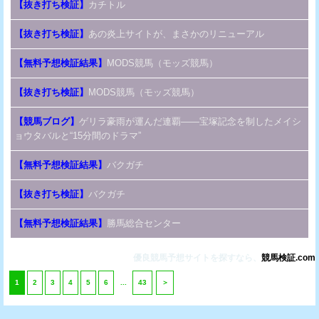
【抜き打ち検証】
カチトル
【抜き打ち検証】
カチトル
【最新・競馬サイト】
バクガチ
【抜き打ち検証】
あの炎上サイトが、まさかのリニューアル
【抜き打ち検証】
モギトル
【無料予想検証結果】
MODS競馬（モッズ競馬）
【競馬ブログ】
エリート血統に挑む“非主流”の逆襲――日本ダービーを彩
【抜き打ち検証】
MODS競馬（モッズ競馬）
るマイナー種牡馬たち
【抜き打ち検証】
カチトル
【競馬ブログ】
ゲリラ豪雨が運んだ連覇――宝塚記念を制したメイシ
ョウタバルと“15分間のドラマ”
【最新・競馬サイト】
カチトル
【無料予想検証結果】
バクガチ
【最新・競馬サイト】
MODS競馬（モッズ競馬）
【抜き打ち検証】
バクガチ
【抜き打ち検証】
サキガケ
【抜き打ち検証】
超すごい競馬
【無料予想検証結果】
勝馬総合センター
【抜き打ち検証】
裏モノ競馬
優良競馬予想サイトを探すなら、
競馬検証.com
【抜き打ち検証】
競馬2.0
1
2
3
4
5
6
...
43
＞
【記事更新】
すごい競馬の再検証｜2013年当時の検証と現在の動向を整
理