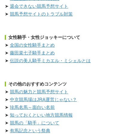
【最新・競馬サイト】
天才！穴馬党
退会できない競馬予想サイト
競馬予想サイトのトラブル対策
【記事更新】
ツカメル（カチケンと同じ振込先だった）
【抜き打ち検証】
うまこみゅ
【最新・競馬サイト】
クラフトマンズ
女性騎手・女性ジョッキーについて
全国の女性騎手まとめ
【競馬ブログ】
コントレイル産駒ついに始動！2歳戦で注目すべき馬体・
気性・仕上がりの傾向とは
藤田菜七子騎手まとめ
伝説の美人騎手ミカエル・ミシェルとは
【記事更新】
逆転の週末（不自然な検証時期と公開タイミングに注意）
【抜き打ち検証】
スター競馬
【最新・競馬サイト】
ツカメル
その他のおすすめコンテンツ
競馬の魅力と競馬予想サイト
【無料予想検証結果】
えーあいNEO
中京競馬場はJRA運営じゃない？
【抜き打ち検証】
スター競馬
珍馬名馬～面白い名前
知っておくといい地方競馬情報
【競馬ブログ】
最年少GⅠ記録に挑む吉村誠之助騎手
競馬の「騎手」について
【無料予想検証結果】
最上式勝馬投票券
有馬記念という祭典