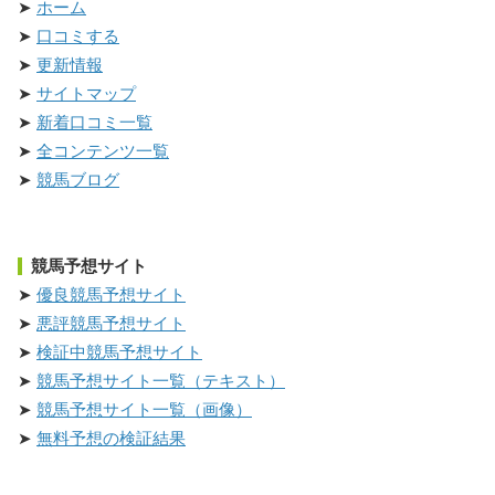
ホーム
口コミする
【抜き打ち検証】
最上式勝馬投票券
更新情報
【無料予想検証結果】
穴馬党
サイトマップ
【抜き打ち検証】
暁
新着口コミ一覧
全コンテンツ一覧
【最新・競馬サイト】
テキカク（TEKIKAKU）
競馬ブログ
【競馬ブログ】
若手ジョッキーが世界を舞台にする意義と海外経験が育
む視座
【抜き打ち検証】
FREE
競馬予想サイト
【最新・競馬サイト】
万馬券EXPO
優良競馬予想サイト
悪評競馬予想サイト
【抜き打ち検証】
競馬ジャンボ
検証中競馬予想サイト
【最新・競馬サイト】
スゴ腕
競馬予想サイト一覧（テキスト）
競馬予想サイト一覧（画像）
【抜き打ち検証】
大当たり競馬
無料予想の検証結果
【抜き打ち検証】
社長競馬
【無料予想検証結果】
HRIセンチュリオン