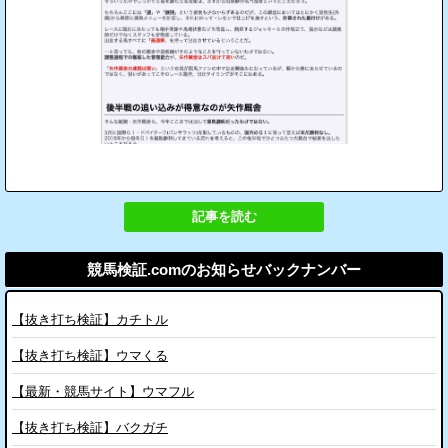
記事を読む
競馬検証.comのお知らせバックナンバー
【抜き打ち検証】
カチトル
【抜き打ち検証】
ウマくる
【最新・競馬サイト】
ウマフル
【抜き打ち検証】
バクガチ