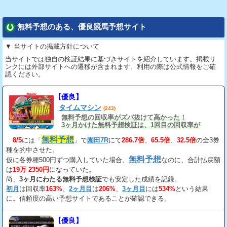
【抜き打ち検証】
競馬レッドライナー
無料予想のある、優良競馬予想サイト
【最新・競馬サイト】
超すごい競馬
▼ 当サイトの掲載方針について
【記事更新】
サキガケの口コミは実態と一致するのか？会員数との乖離
を検証
当サイトでは独自の検証結果に基づきサイトを紹介しています。掲載リ
ンクには外部サイトへの遷移が含まれます。利用の際は公式情報をご確
【無料予想検証結果】
競馬レッドライナー
認ください。
【抜き打ち検証】
キリフダ
【優良】
タイムマシン
(243)
【最新・競馬サイト】
サキガケ
無料予想の回収率がズバ抜けて高かった！
3ヶ月かけた無料予想検証は、1回目の回収率が
【無料予想検証結果】
モギトル
163%、2回目が206%、3回目が534%だ。
無料予想
8/5
には「
」で
園田7R
にて
286.7倍
、
65.5倍
、
32.5倍
の全3券
【最新・競馬サイト】
ウマキン
種を的中させた。
無料予想
仮に各券種500円ずつ購入していた場合、
なのに、合計払戻額
【抜き打ち検証】
ラクショープラス
は
19万 2350円
になっていた。
尚、
3ヶ月にわたる無料予想検証
でも安定した成績を記録。
【最新・競馬サイト】
勝馬サプライズウルトラ（ULTRA）
初月
は回収率
163%
、
2ヶ月目
は
206%
、
3ヶ月目
には
534%
という結果
に。信頼度の高い予想サイトであることが確認できる。
【無料予想検証結果】
スーパーマンバケン
【抜き打ち検証】
スーパーマンバケン
【優良】