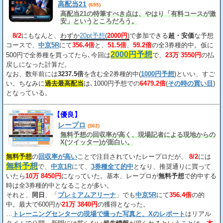
高配当21
(695)
【抜き打ち検証】
縁
高配当21の特筆すべき点は、やはり「有料コースが激
安」というところだろう。
【競馬ブログ】
どうなる？ドバイワールドカップ2026
8/2
にもなんと、
わずか
20pt予想
(
2000円
)
で参加できる
超・安価
な予想
コースで、
中京5R
にて
356.4倍
と、
51.5倍
、
59.2倍
の全3券種的中。仮に
【無料予想検証結果】
裏モノ競馬
2000円予想
500円で全券種を買ってたら､今回は
で、
23万 3550円
の払
【抜き打ち検証】
裏モノ競馬
戻しになった計算だ。
なお、数年前には
3237.5倍
を含む全2券種的中(
1000円予想
)といい、すご
【抜き打ち検証】
トリプルSSS（トリプルエス）
い。ちなみに
過去最高配当
は､1000円予想での
6479.2倍
(
その時の買い目
)
となっている。
【無料予想検証結果】
うまジェネ
【優良】
【抜き打ち検証】
競馬レッドライナー
レープロ
(362)
無料予想の回収率が高く、現場記者による現地からの
【無料予想検証結果】
ラクショープラス
X(ツイッター)が面白い。
【記事更新】
ラクショープラスの振込先口座名義が「オリオン」から
無料予想
の
回収率が高い
ことで注目されていたレープロだが、
8/2
には
「テリアミント」に変更
無料予想
で、
中京1R
にて、
3券種全て的中
となり、推奨通りに買って
いたら
10万 8450円
になっていた。基本、レープロが
無料予想
で的中する
【抜き打ち検証】
トリプルSSS（トリプルエス）
時は全3券種的中となることが多い。
それと、
同日
、「
プレミアムアリーナ
」でも
中京5R
にて
356.4倍
の的
【最新・競馬サイト】
うまジェネ
中。最大で600円が
21万 3840円
の獲得となった。
…
トレーニングセンターの現場で撮った写真と、Xのレポート
はリアル
【無料予想検証結果】
トリプルSSS（トリプルエス）