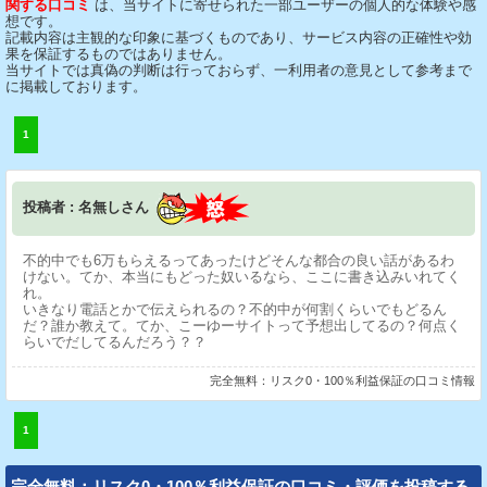
関する口コミ
は、当サイトに寄せられた一部ユーザーの個人的な体験や感
想です。
記載内容は主観的な印象に基づくものであり、サービス内容の正確性や効
果を保証するものではありません。
当サイトでは真偽の判断は行っておらず、一利用者の意見として参考まで
に掲載しております。
1
投稿者 : 名無しさん
不的中でも6万もらえるってあったけどそんな都合の良い話があるわ
けない。てか、本当にもどった奴いるなら、ここに書き込みいれてく
れ。
いきなり電話とかで伝えられるの？不的中が何割くらいでもどるん
だ？誰か教えて。てか、こーゆーサイトって予想出してるの？何点く
らいでだしてるんだろう？？
完全無料：リスク0・100％利益保証の口コミ情報
1
完全無料：リスク0・100％利益保証の口コミ・評価を投稿する