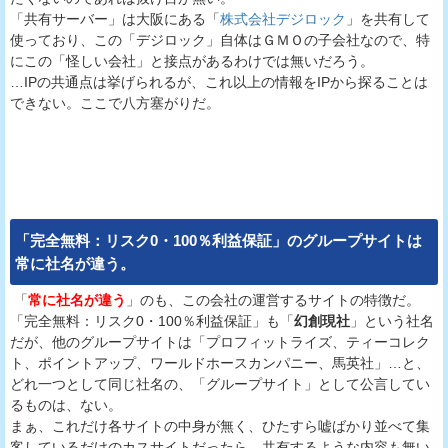
「共有サーバー」は大阪にある「
株式会社デジロック
」を共有して
使っており、この「デジロック」自体はＧＭＯの子会社なので、特
にこの「怪しい会社」と接点があるわけでは無いだろう。
…IPの共通点は挙げられるが、これ以上の情報をIPから探ることは
できない。ここで八方塞がりだ。
「
完全無料：リスク0・100％利益保証
」のグループサイトは
常に社名が違う。
「
常に社名が違う
」のも、この会社の運営するサイトの特徴だ。
「完全無料：リスク0・100％利益保証」も「
幻創現社
」という社名
だが、他のグループサイトは「プロフィットライズ、ティーコレク
ト、ポイントアップ、ワールドホースカンパニー、馬英社」…と、
どれ一つとして同じ社名の、「グループサイト」として公言してい
るものは、ない。
まぁ、これだけ各サイトの中身が無く、ひたすら嘘ばかり並べて集
客しているだけのカスサイトだったら、共有するような内容も無い