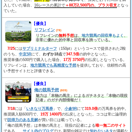
入していた場合、
16レースの累計で
＋88万2,500円の、プラス収支
となっ
ていた。
【優良】
リフレイン
(78)
リフレインの
無料予想
は、
地方競馬の回収率もよく
、
非常に優れた的中率と回収率を誇っている。
7/25
には
サブリミナルターフ
（150pt）というコースで提供された2鞍
のうち、
中京5R
にて、
わずか18点
で
347.5倍
の的中となった。
推奨単価の500円で購入した場合、
17万 3750円
の払戻しとなっている。
リフレインは、
地方競馬でも高精度な予想
を提供しており、信頼性の高
い予想サイトだと評価できる。
【優良】
俺の競馬予想
(809)
魅力は「本物の馬主」によるガチネタと「本物の現役
記者」のガチ内部情報だ！
7/18
には「
いきなり万馬券
」で、
小倉9R
にて
319.0倍
の万馬券を的中。
推奨購入額600円で、
19万 1400円
の払戻しとなった。ココは常に論理的
で
説得力のある見解
が買い目には載っている。
「俺の競馬予想」は本物の馬主と、現役の記者による
唯一無二のサイト
である。
サイト内のブログ
では､新聞や雑誌では
知れないネタ
が満載な