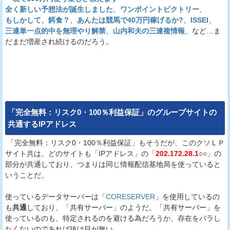
全く新しい予想法が誕生しました
、
ワンポイントビクトリー
、
もしかして、餌食？
、
あんたは競馬で40万円稼げるか?
、
ISSEI
、
三連単一点的中を無理やり解禁
、
山内和夫の三連複情報
、など…ま
だまだ増産され続けるのだろう。
「
完全無料：リスク0・100％利益保証
」のグループサイトの
共通するIPアドレス
「完全無料：リスク0・100％利益保証」もそうだが、このクソＬＰ
サイト共は、どのサイトも「IPアドレス」の「
202.172.28.1
○○
」の
部分が共通しており、つまりは同じ情報配信基地局を使っていると
いうことだ。
使っているデータサーバーは「
CORESERVER
」を使用しているの
も
共通
しており、「共有サーバー」のようだ。「共有サーバー」を
使っているのも、特定されるのを避ける為だろうか、存在をバラし
たくないのであれば抜け目が無い。