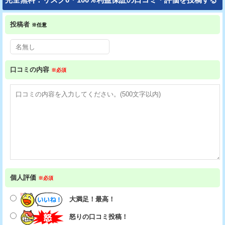
投稿者
※任意
口コミの内容
※必須
個人評価
※必須
大満足！最高！
怒りの口コミ投稿！