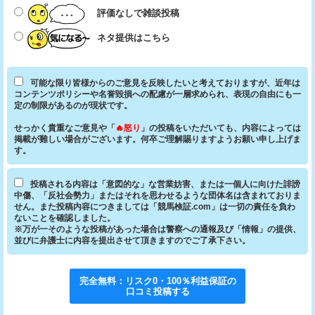
評価なしで雑談投稿
ネタ提供はこちら
可能な限り皆様からのご意見を反映したいと考えておりますが、近年は
コンテンツポリシーや名誉毀損への配慮が一層求められ、表現の自由にも一
定の制限があるのが現状です。
せっかく貴重なご意見や「
🔥怒り
」の投稿をいただいても、内容によっては
掲載が難しい場合がございます。何卒ご理解賜りますようお願い申し上げま
す。
投稿される内容は「意図的な」な営業妨害、または一個人に向けた誹謗
中傷、「反社会勢力」またはそれを思わせるような団体名は含まれておりま
せん。また投稿内容につきましては「競馬検証.com」は一切の責任を負わ
ないことを確認しました。
※万が一そのような投稿があった場合は警察への通報及び「情報」の提供、
並びに弁護士に内容を提出させて頂きますのでご了承下さい。
完全無料：リスク0・100％利益保証
の
口コミ投稿する