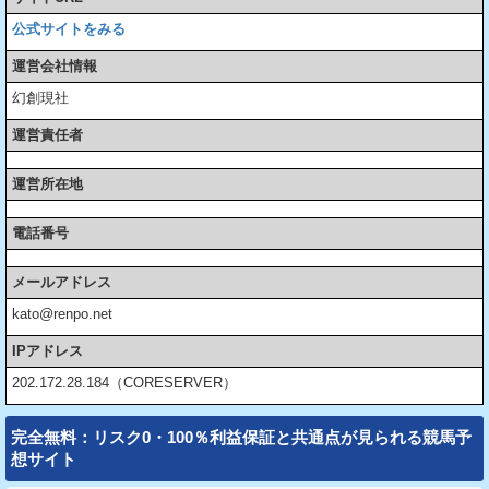
公式サイトをみる
運営会社情報
幻創現社
運営責任者
運営所在地
電話番号
メールアドレス
kato@renpo.net
IPアドレス
202.172.28.184（CORESERVER）
完全無料：リスク0・100％利益保証と共通点が見られる競馬予
想サイト