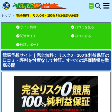
トップ
＞
完全無料：リスク0・100％利益保証の検証
サイト情報
口コミを見る
関連サイト
口コミする
検証レポート
競馬予想サイト｜完全無料：リスク0・100％利益保証の
口コミ・評判を忖度なしで検証。すべての評価情報を徹
底公開