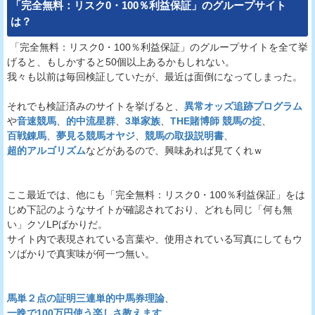
「
完全無料：リスク0・100％利益保証
」のグループサイト
は？
「完全無料：リスク0・100％利益保証」のグループサイトを全て挙
げると、もしかすると50個以上あるかもしれない。
我々も以前は毎回検証していたが、最近は面倒になってしまった。
それでも検証済みのサイトを挙げると、
異常オッズ追跡プログラム
や
音速競馬
、
的中流星群
、
3単家族
、
THE賭博師 競馬の掟
、
百戦錬馬
、
夢見る競馬オヤジ
、
競馬の取扱説明書
、
超的アルゴリズム
などがあるので、興味あれば見てくれｗ
ここ最近では、他にも「完全無料：リスク0・100％利益保証」をは
じめ下記のようなサイトが確認されており、どれも同じ「何も無
い」クソLPばかりだ。
サイト内で表現されている言葉や、使用されている写真にしてもウ
ソばかりで真実味が何一つ無い。
馬単２点の証明
三連単的中馬券理論
、
一晩で100万円使う楽しさ教えます