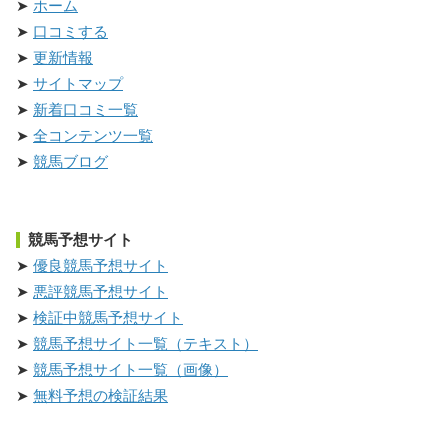
ホーム
口コミする
更新情報
サイトマップ
新着口コミ一覧
全コンテンツ一覧
競馬ブログ
競馬予想サイト
優良競馬予想サイト
悪評競馬予想サイト
検証中競馬予想サイト
競馬予想サイト一覧（テキスト）
競馬予想サイト一覧（画像）
無料予想の検証結果