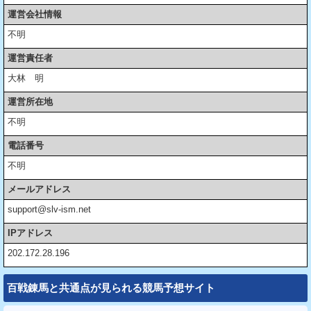
運営会社情報
不明
運営責任者
大林 明
運営所在地
不明
電話番号
不明
メールアドレス
support@slv-ism.net
IPアドレス
202.172.28.196
百戦錬馬と共通点が見られる競馬予想サイト