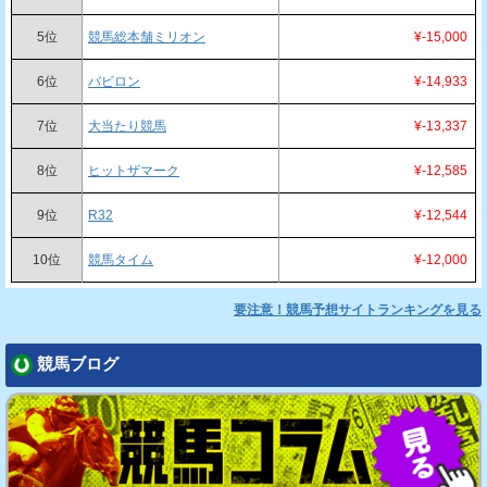
5位
競馬総本舗ミリオン
¥-15,000
6位
バビロン
¥-14,933
7位
大当たり競馬
¥-13,337
8位
ヒットザマーク
¥-12,585
9位
R32
¥-12,544
10位
競馬タイム
¥-12,000
要注意！競馬予想サイトランキングを見る
競馬ブログ