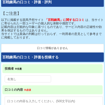
百戦錬馬の口コミ・評価・評判
【ご注意】
以下に掲載する競馬予想サイト
「百戦錬馬」に関する口コミ
は、当サイト
に寄せられた一部ユーザーの個人的な体験や感想です。
記載内容は主観的な印象に基づくものであり、サービス内容の正確性や効
果を保証するものではありません。
当サイトでは真偽の判断は行っておらず、一利用者の意見として参考まで
に掲載しております。
口コミ情報がありません
百戦錬馬の口コミ・評価を投稿する
投稿者
※任意
口コミの内容
※必須