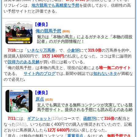
リフレインは、
地方競馬でも高精度な予想
を提供しており、信頼性の高
い予想サイトだと評価できる。
【優良】
俺の競馬予想
(809)
魅力は「本物の馬主」によるガチネタと「本物の現役
記者」のガチ内部情報だ！
7/18
には「
いきなり万馬券
」で、
小倉9R
にて
319.0倍
の万馬券を的中。
推奨購入額600円で、
19万 1400円
の払戻しとなった。ココは常に論理的
で
説得力のある見解
が買い目には載っている。
「俺の競馬予想」は本物の馬主と、現役の記者による
唯一無二のサイト
である。
サイト内のブログ
では､新聞や雑誌では
知れないネタ
が満載な
ので必見だ｡
【優良】
原点
(415)
玄人でも満足できる無料コンテンツが充実している競
馬予想サイト。提供される予想にも読み応えのある納
得の見解
が載っている。
7/11
には、
ギアショット
(120pt)
コースで、
函館7R
にて
316倍
の配当と
なった
(24点)
。いつもの如く400円での購入が推奨されていたので、記載
どおりに馬券購入したら
12万 6400円
の払い戻しとなった。
「原点」は独自の無料コンテンツ「
重賞原点
」をはじめ、
無料予想でさ