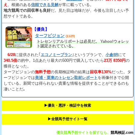
え
、根拠のある
信頼できる見解
が常に載っている。
地方競馬での回収率も良好
だ。見た目は地味だが、今後も注目したい予
想サイトである。
【優良】
ターフビジョン
(1125)
トレセンリアルリポートは必見だ。 Yahoo!ウォレッ
ト認定されてている。
6/28
に提供された｢
エコノミープラン
｣というプランで、
小倉8R
にて
340.5倍
の的中。1点あたり最大の500円で購入していたら
23万 8350円
の
獲得となった。
ターフビジョンの
無料予想
の長期検証時の結果は
回収率130%
だった。タ
ーフビジョンでは
美浦・栗東のトレセン取材レポート
を画像付きで公開
している。新聞では得られない貴重な情報を提供することができるのも
凄いことだ｡
▶︎優良・悪評・検証中を検索
▶︎全競馬予想サイト一覧
優良競馬予想サイトを探すなら、
競馬検証.com