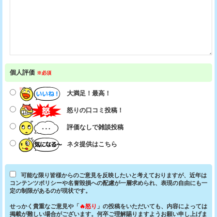
個人評価
※必須
大満足！最高！
怒りの口コミ投稿！
評価なしで雑談投稿
ネタ提供はこちら
可能な限り皆様からのご意見を反映したいと考えておりますが、近年は
コンテンツポリシーや名誉毀損への配慮が一層求められ、表現の自由にも一
定の制限があるのが現状です。
せっかく貴重なご意見や「
🔥怒り
」の投稿をいただいても、内容によっては
掲載が難しい場合がございます。何卒ご理解賜りますようお願い申し上げま