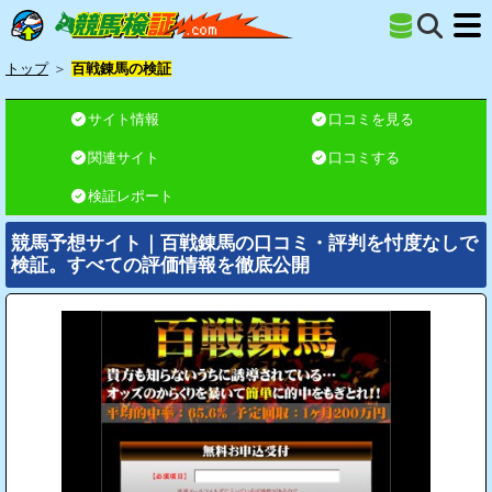
トップ
＞
百戦錬馬の検証
サイト情報
口コミを見る
関連サイト
口コミする
検証レポート
競馬予想サイト｜百戦錬馬の口コミ・評判を忖度なしで
検証。すべての評価情報を徹底公開