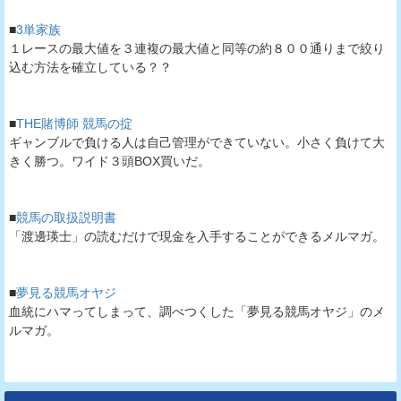
■
3単家族
１レースの最大値を３連複の最大値と同等の約８００通りまで絞り
込む方法を確立している？？
■
THE賭博師 競馬の掟
ギャンブルで負ける人は自己管理ができていない。小さく負けて大
きく勝つ。ワイド３頭BOX買いだ。
■
競馬の取扱説明書
「渡邊瑛士」の読むだけで現金を入手することができるメルマガ。
■
夢見る競馬オヤジ
血統にハマってしまって、調べつくした「夢見る競馬オヤジ」のメ
ルマガ。