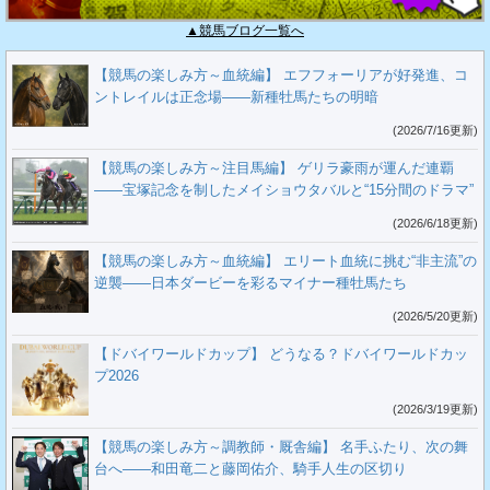
▲競馬ブログ一覧へ
【競馬の楽しみ方～血統編】 エフフォーリアが好発進、コ
ントレイルは正念場――新種牡馬たちの明暗
(2026/7/16更新)
【競馬の楽しみ方～注目馬編】 ゲリラ豪雨が運んだ連覇
――宝塚記念を制したメイショウタバルと“15分間のドラマ”
(2026/6/18更新)
【競馬の楽しみ方～血統編】 エリート血統に挑む“非主流”の
逆襲――日本ダービーを彩るマイナー種牡馬たち
(2026/5/20更新)
【ドバイワールドカップ】 どうなる？ドバイワールドカッ
プ2026
(2026/3/19更新)
【競馬の楽しみ方～調教師・厩舎編】 名手ふたり、次の舞
台へ――和田竜二と藤岡佑介、騎手人生の区切り