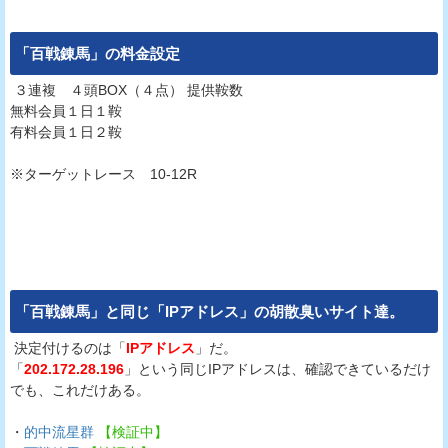
「
百戦錬馬
」の料金設定
３連複 ４頭BOX（４点） 提供鞍数
無料会員１日１鞍
有料会員１日２鞍
※ターゲットレース 10-12R
「
百戦錬馬
」と同じ「IPアドレス」の胡散臭いサイト達。
決定付けるのは「
IPアドレス
」だ。
「
202.172.28.196
」という同じIPアドレスは、確認できているだけ
でも、これだけある。
・
的中流星群
【検証中】