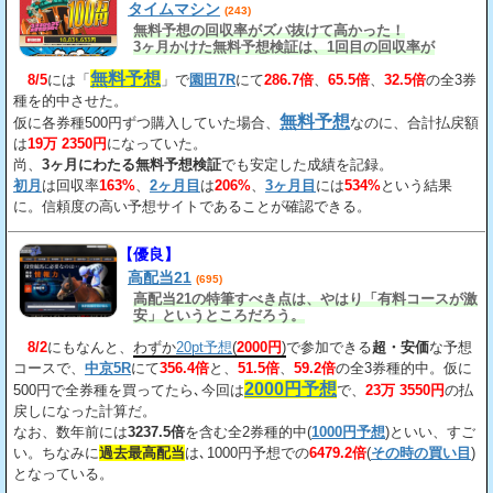
タイムマシン
(243)
無料予想の回収率がズバ抜けて高かった！
3ヶ月かけた無料予想検証は、1回目の回収率が
163%、2回目が206%、3回目が534%だ。
無料予想
8/5
には「
」で
園田7R
にて
286.7倍
、
65.5倍
、
32.5倍
の全3券
種を的中させた。
無料予想
仮に各券種500円ずつ購入していた場合、
なのに、合計払戻額
は
19万 2350円
になっていた。
尚、
3ヶ月にわたる無料予想検証
でも安定した成績を記録。
初月
は回収率
163%
、
2ヶ月目
は
206%
、
3ヶ月目
には
534%
という結果
に。信頼度の高い予想サイトであることが確認できる。
【優良】
高配当21
(695)
高配当21の特筆すべき点は、やはり「有料コースが激
安」というところだろう。
8/2
にもなんと、
わずか
20pt予想
(
2000円
)
で参加できる
超・安価
な予想
コースで、
中京5R
にて
356.4倍
と、
51.5倍
、
59.2倍
の全3券種的中。仮に
2000円予想
500円で全券種を買ってたら､今回は
で、
23万 3550円
の払
戻しになった計算だ。
なお、数年前には
3237.5倍
を含む全2券種的中(
1000円予想
)といい、すご
い。ちなみに
過去最高配当
は､1000円予想での
6479.2倍
(
その時の買い目
)
となっている。