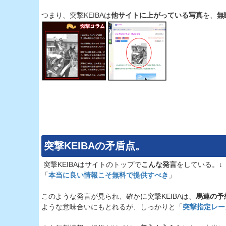
つまり、突撃KEIBAは
他サイトに上がっている写真
を、
無
突撃KEIBA
の矛盾点。
突撃KEIBAはサイトのトップで
こんな発言
をしている。↓
「
本当に良い情報こそ無料で提供すべき
」
このような発言が見られ、確かに突撃KEIBAは、
馬連の予
ような意味合いにもとれるが、しっかりと「
突撃指定レー