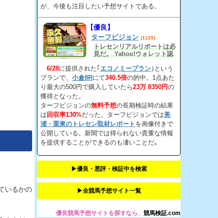
が、今後も注目したい予想サイトである。
【優良】
ターフビジョン
(1125)
トレセンリアルリポートは必
見だ。 Yahoo!ウォレット認
定されてている。
6/28
に提供された｢
エコノミープラン
｣という
プランで、
小倉8R
にて
340.5倍
の的中。1点あた
り最大の500円で購入していたら
23万 8350円
の
獲得となった。
ターフビジョンの
無料予想
の長期検証時の結果
は
回収率130%
だった。ターフビジョンでは
美
浦・栗東のトレセン取材レポート
を画像付きで
公開している。新聞では得られない貴重な情報
を提供することができるのも凄いことだ｡
▶︎優良・悪評・検証中を検索
ているかの
▶︎全競馬予想サイト一覧
優良競馬予想サイトを探すなら、
競馬検証.com