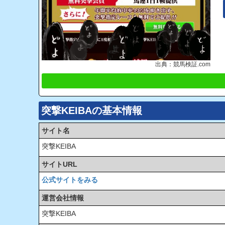
出典：競馬検証.com
突撃KEIBAの基本情報
サイト名
突撃KEIBA
サイトURL
公式サイトをみる
運営会社情報
突撃KEIBA