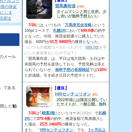
【優良】
的アルゴリ
競馬裏街道
1億の借金
(146)
タイムマシンと同じ住所。少
にしま
し渋いが無料予想もいい
投資法
7/26
には, いつもの「
万馬券完全攻略
｣という
150ptコースで、
札幌1R
において
699.0倍
の的中
となった。今回、推奨金額通りに購入していた
場合、600円が
41万 9400円
の獲得となった。
（いつもの低額コースだったので、
699.0倍
を手
にした参加者もいたのでは？）
のメール
「競馬裏街道」は、平日は地方競馬・土日は中
央競馬の予想を提供しており、予想見解は添え
られていないが、
無料予想の長期検証
では
116%
と好成績。引き続き注目の予想サイトだ。
」である
【優良】
HRIセンチュリオン
(65)
2022年頃には限定公開してい
たサイトが、一般公開。
無料
関した
勧
予想の回収率
が高い！
7/26
は｢
精選2鞍
｣というコース
(180pt）
で
札幌
2R
にて
279.4倍
の的中。推奨金額で馬券購入し
た場合、
25万 1460円
の獲得となった。
また、「
HRIセンチュリオン
」でも、
1ヶ月以上