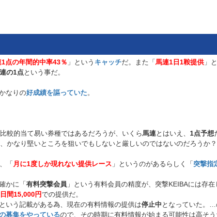
連1点の年間的中率43％
」という
キャッチ
だ。また「
馬連1日1鞍提供
」
連の1点
という事だ。
かなりの
好成績を謳っていた
。
、比較的当て易い券種ではあるだろうが、いくら
馬連
とはいえ、
1点予想
、かなり堅いところを狙いでもしないと厳しいのではないのだろうか？
、「
月に1度しか現れない提供レース
」というのがあるらしく「
突撃指
確かに「
有料突撃会員
」という有料会員の精度が、突撃KEIBAには存
8日間15,000円
での提供だ。
という記載がある為、現在の有料情報の提供は
停止中
となっていた。…
の募集をやっている
ので、その時期に有料情報が始まる可能性は高そう