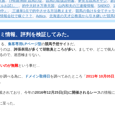
家族
、
THE賭博師 競馬の掟
、
競馬の取扱説明書
、
夢見る競馬オヤジ
、
超
アルお試し
、
的中大好き万券天国
、
山内和夫の三連複情報
、
SAEKO
、
的中』
、
三連単1点で的中させる方法教えます
、
競馬の負けを全てチャラ
情報会社で稼ぐ？？
、
Adtics
、
北海道の天才公務員から引き継いだ競馬
ミ情報、評判を検証してみた。
くる、
集客専用LPページ型
の
競馬予想サイト
だ。
うのは、
誇張表現が多くて胡散臭ところが多い
。ましてや、どこで個人
るので、迷惑極まりない。
ないのが無難
という事だ…
か調べる為に、
ドメイン取得日
を調べてみたところ「
2011年 10月05日
。
載されており、今年の
2016年12月25日(日)に開催されるレース
の情報に
証に至った。