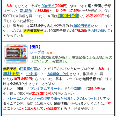
8/8
にもなんと、
わずか
20pt予想
(
2000円
)
で参加できる
超・安価
な予想
コースで、
新潟9R
にて
362.5倍
と、
84.0倍
、
17.5倍
の全3券種的中。仮に
2000円予想
500円で全券種を買ってたら､今回は
で、
23万 2000円
の払
戻しになった計算だ。
なお、数年前には
3237.5倍
を含む全2券種的中(
1000円予想
)といい、すご
い。ちなみに
過去最高配当
は､1000円予想での
6479.2倍
(
その時の買い目
)
となっている。
【優良】
レープロ
(363)
無料予想の回収率が高く、現場記者による現地からの
X(ツイッター)が面白い。
無料予想
の
回収率が高い
ことで注目されていたレープロだが、
8/2
には
無料予想
で、
中京1R
にて、
3券種全て的中
となり、推奨通りに買って
いたら
10万 8450円
になっていた。基本、レープロが
無料予想
で的中する
時は全3券種的中となることが多い。
それと、
同日
、「
プレミアムアリーナ
」でも
中京5R
にて
356.4倍
の的
中。最大で600円が
21万 3840円
の獲得となった。
…
トレーニングセンターの現場で撮った写真と、Xのレポート
はリアル
タイムで公開。新聞には載らない
超生情報
が得られるということは、
本
当にトレセンに出入りしている証拠
でもあり、評価が高い！