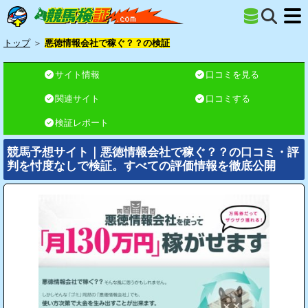
トップ
＞
悪徳情報会社で稼ぐ？？の検証
サイト情報
口コミを見る
関連サイト
口コミする
検証レポート
競馬予想サイト｜悪徳情報会社で稼ぐ？？の口コミ・評
判を忖度なしで検証。すべての評価情報を徹底公開