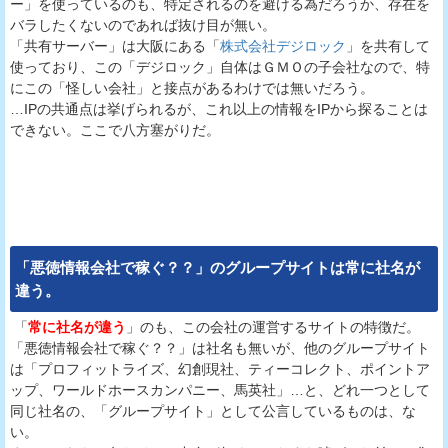
ー」を使っているのも、特定されるのを避ける為だろうか、存在を
バラしたくないのであれば抜け目が無い。
「共有サーバー」は大阪にある「
株式会社デジロック
」を共有して
使っており、この「デジロック」自体はＧＭＯの子会社なので、特
にこの「怪しい会社」と接点があるわけでは無いだろう。
…IPの共通点は挙げられるが、これ以上の情報をIPから探ることは
できない。ここで八方塞がりだ。
「
悪徳情報会社で稼ぐ？？
」のグループサイトは常に社名が
違う。
「
常に社名が違う
」のも、この会社の運営するサイトの特徴だ。
「悪徳情報会社で稼ぐ？？」は社名も無いが、他のグループサイト
は「プロフィットライズ、幻創現社、ティーコレクト、ポイントア
ップ、ワールドホースカンパニー、馬英社」…と、どれ一つとして
同じ社名の、「グループサイト」として公言しているものは、な
い。