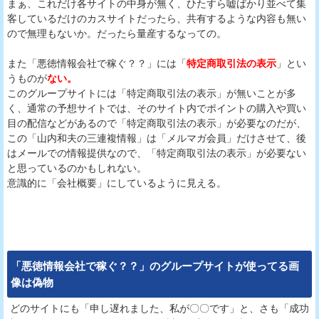
まぁ、これだけ各サイトの中身が無く、ひたすら嘘ばかり並べて集
客しているだけのカスサイトだったら、共有するような内容も無い
ので無理もないか。だったら量産するなっての。
また「悪徳情報会社で稼ぐ？？」には「
特定商取引法の表示
」とい
うものが
ない。
このグループサイトには「特定商取引法の表示」が無いことが多
く、通常の予想サイトでは、そのサイト内でポイントの購入や買い
目の配信などがあるので「特定商取引法の表示」が必要なのだが、
この「山内和夫の三連複情報」は「メルマガ会員」だけさせて、後
はメールでの情報提供なので、「特定商取引法の表示」が必要ない
と思っているのかもしれない。
意識的に「会社概要」にしているように見える。
「
悪徳情報会社で稼ぐ？？
」のグループサイトが使ってる画
像は偽物
どのサイトにも「申し遅れました、私が〇〇です」と、さも「成功