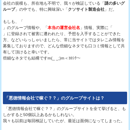
会社の規模も、所在地も不明で、我々が検証している「
謎の多いグ
ループ
」の中でも、特に興味深い「
クソサイト製造会社
」だ。
もしも、「
」のグループ情報や、「
本当の運営会社名
」情報、実際に「
」に登録されて被害に遭われたり、予想を入手することができた
方、などいらっしゃいましたら、常に当サイトではタレこみ情報を
募集しておりますので、どんな些細なネタでも口コミ情報として共
有して頂けると幸いです。
些細なネタでも結構ですm(_ _;)m＜ﾖﾛｼｸ～
「
悪徳情報会社で稼ぐ？？
」のグループサイトは？
「悪徳情報会社で稼ぐ？？」のグループサイトを全て挙げると、も
しかすると50個以上あるかもしれない。
我々も以前は毎回検証していたが、最近は面倒になってしまった。