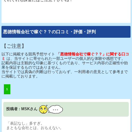
悪徳情報会社で稼ぐ？？の口コミ・評価・評判
【ご注意】
以下に掲載する競馬予想サイト
「悪徳情報会社で稼ぐ？？」に関する口コ
ミ
は、当サイトに寄せられた一部ユーザーの個人的な体験や感想です。
記載内容は主観的な印象に基づくものであり、サービス内容の正確性や効
果を保証するものではありません。
当サイトでは真偽の判断は行っておらず、一利用者の意見として参考まで
に掲載しております。
1
投稿者 : MSKさん
「表記なし」多すぎ。
まともな会社とは、おもえない。