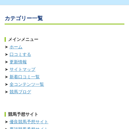
カテゴリー一覧
メインメニュー
ホーム
口コミする
更新情報
サイトマップ
新着口コミ一覧
全コンテンツ一覧
競馬ブログ
競馬予想サイト
優良競馬予想サイト