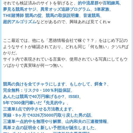
それでも検証済みのサイトを挙げると、
的中流星群
や
百戦錬馬
、
夢見る競馬オヤジ
、
異常オッズ追跡プログラム
、
3単家族
、
THE賭博師 競馬の掟
、
競馬の取扱説明書
、
音速競馬
、
超的アルゴリズム
などがあるので、興味あれば見てくれｗ
ここ最近では、他にも「悪徳情報会社で稼ぐ？？」をはじめ下記の
ようなサイトが確認されており、どれも同じ「何も無い」クソLPば
かりだ。
サイト内で表現されている言葉や、使用されている写真にしてもウ
ソばかりで真実味が何一つ無い。
競馬の負けを全てチャラにします
、
もしかして、餌食？
、
完全無料：リスク0・100％利益保証
、
あんたは競馬で40万円稼げるか?
、
ISSEI
、
5年で300億円稼いだ『先見的中』
、
三連単1点で的中させる方法教えます
、
実録・9ヶ月で4326万5000円取り戻した男の話
、
三連単一点的中を無理やり解禁
、
山内和夫の三連複情報
、
馬単２点の証明
全く新しい予想法が誕生しました
、