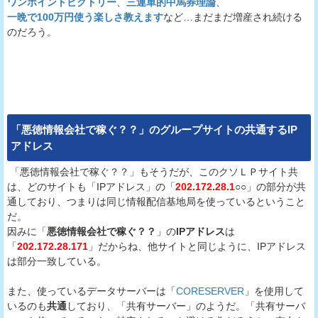
ワンポイントビクトリー
、
三連単的中馬券理論
、
一晩で100万円使う楽しさ教えます
など…まだまだ増産され続ける
のだろう。
「
悪徳情報会社で稼ぐ？？
」のグループサイトの共通するIP
アドレス
「悪徳情報会社で稼ぐ？？」もそうだが、このクソＬＰサイト共
は、どのサイトも「IPアドレス」の「
202.172.28.1
○○
」の部分が共
通しており、つまりは同じ情報配信基地局を使っているということ
だ。
因みに「
悪徳情報会社で稼ぐ？？
」の
IPアドレス
は
「
202.172.28.171
」だからね、他サイトと同じように、IPアドレス
は部分一致している。
また、使っているデータサーバーは「
CORESERVER
」を使用して
いるのも
共通
しており、「共有サーバー」のようだ。「共有サーバ