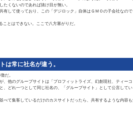
したくないのであれば抜け目が無い。
共有して使っており、この「デジロック」自体はＧＭＯの子会社なので
探ることはできない。ここで八方塞がりだ。
トは常に社名が違う。
特徴だ。
が、他のグループサイトは「プロフィットライズ、幻創現社、ティーコ
と、どれ一つとして同じ社名の、「グループサイト」として公言してい
並べて集客しているだけのカスサイトだったら、共有するような内容も