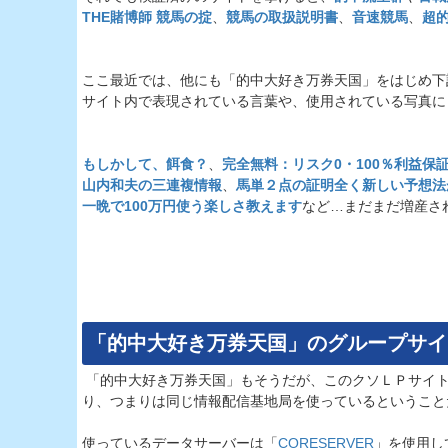
THE賭博師 競馬の掟
、
競馬の取扱説明書
、
音速競馬
、
超
ここ最近では、他にも「的中大好き万券天国」をはじめ下
サイト内で表現されている言葉や、使用されている写真に
もしかして、餌食？
、
完全無料：リスク0・100％利益保
山内和夫の三連複情報
、
馬単２点の証明
全く新しい予想法
一晩で100万円使う楽しさ教えます
など…まだまだ増産さ
「
的中大好き万券天国
」のグループサイ
「的中大好き万券天国」もそうだが、このクソＬＰサイト
り、つまりは同じ情報配信基地局を使っているということ
使っているデータサーバーは「
CORESERVER
」を使用し