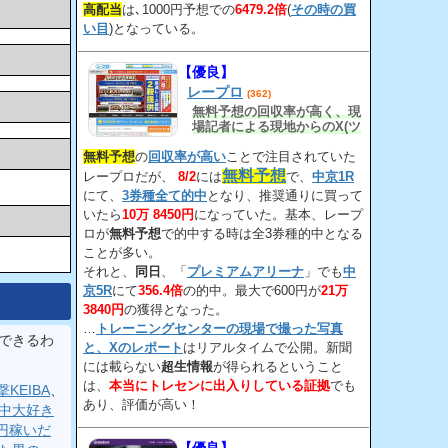
高配当
は､1000円予想での
6479.2倍
(
その時の買
い目
)となっている。
【優良】
レープロ
(362)
無料予想の回収率が高く、現
場記者による現地からのX(ツ
イッター)が面白い。
無料予想
の
回収率が高い
ことで注目されていた
無料予想
レープロだが、
8/2
には
で、
中京1R
にて、
3券種全て的中
となり、推奨通りに買って
いたら
10万 8450円
になっていた。基本、レープ
ロが
無料予想
で的中する時は全3券種的中となる
ことが多い。
それと、
同日
、「
プレミアムアリーナ
」でも
中
京5R
にて
356.4倍
の的中。最大で600円が
21万
3840円
の獲得となった。
…
トレーニングセンターの現場で撮った写真
できるわ
と、Xのレポート
はリアルタイムで公開。新聞
には載らない
超生情報
が得られるということ
は、
本当にトレセンに出入りしている証拠
でも
撃KEIBA
、
あり、評価が高い！
中大好き
億円稼いだ