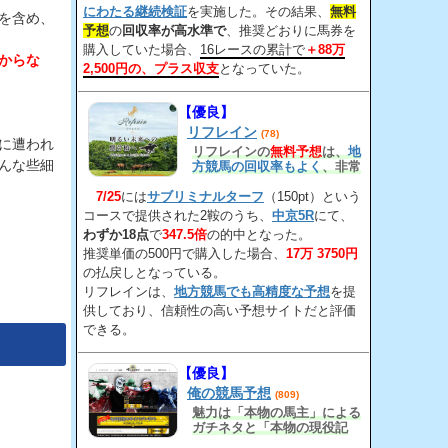
にわたる継続検証
を実施した。その結果、
無料
を含め、
予想
の
回収率が高水準で
、推奨どおりに馬券を
購入していた場合、
16レースの累計で
＋88万
からな
2,500円の、プラス収支
となっていた。
【優良】
リフレイン
(78)
に遭われ
リフレインの
無料予想
は、
地
んな些細
方競馬の回収率もよく
、非常
に優れた的中率と回収率を誇
7/25
には
サブリミナルターフ
っている。
（150pt）という
コースで提供された2鞍のうち、
中京5R
にて、
わずか18点
で
347.5倍
の的中となった。
推奨単価の500円で購入した場合、
17万 3750円
の払戻しとなっている。
リフレインは、
地方競馬でも高精度な予想
を提
供しており、信頼性の高い予想サイトだと評価
できる。
【優良】
俺の競馬予想
(809)
魅力は「本物の馬主」による
ガチネタと「本物の現役記
者」のガチ内部情報だ！