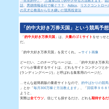
『先見的中』
、
三連単1点で的中させる方法教えます
、
競
話
、
悪徳情報会社で稼ぐ？？
、
Adtics
、
リスクコントロール(Ri
の天才公務員から引き継いだ競馬投資法
「
的中大好き万券天国
」という
競馬予想
「
的中大好き万券天国
」は、
大量のゴミサイト
をせっせ
だ。
「的中大好き万券天国」を見てくれ。→
サイト画像
どーだい、このチープなページは。…「的中大好き万券天
イツらが量産するサイトは、どれもサイトコンテンツとか
(ランディングページ)」と呼ばれる集客用のページだ。
…そんな超簡易版の量産サイトなので、
的中ばかりの競馬
」とか「
毎月300万稼ぐ方法教えます
」、「
回収率９６８
ようと、
実際は
全てウソ
。信じても損するだけ。どれも
期待するだ