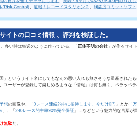
馬の負けを全てチャラにします
、
実録・9ヶ月で4326万5000円取り戻
sk-Control)
、
速報！レコードスタリオン２
、
利益度コミットソフト
サイト
の
口コミ
情報
、
評判
を
検証
した。
と、多い時は毎週のように作っている、「
正体不明の会社
」が作るサイ
国」というサイト名にしてもなんの思い入れも無さそうな量産されたも
、ユーザーが登録して楽しめるような「情報」は何も無く、ペラッペラ
予想
の画像や、「
9レース連続的中に招待します。今だけ0円
」とか「
万
％
」、「
240レース的中率90%完全保証
」…などという魅力的な言葉が
け無駄
だ。