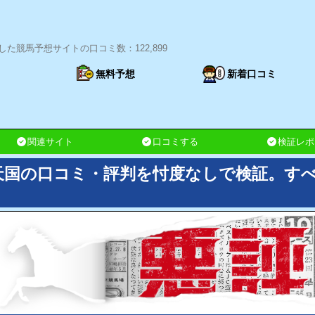
した競馬予想サイトの口コミ数：122,899
ト
無料予想
新着口コミ
関連サイト
口コミする
検証レポ
天国の口コミ・評判を忖度なしで検証。す