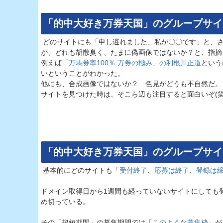
「
的中大好き万券天国
」のグループサイ
どのサイトにも「申し遅れました、私が〇〇です」と、
が、どれも胡散臭く、たまに偽画像ではないか？と、指摘
例えば
「万馬券率100％ 万券の極み」の利根川正道
という
いということがわかった。
他にも、合成画像ではないか？ 色見がどうも不自然だ。
サイトを見つけた時は、そこら辺も注目すると面白いぞ(笑
「
的中大好き万券天国
」のグループサイ
基本的にどのサイトも「
受付終了
、
応募は終了
、
登録は
ドメイン取得日から1週間も経っていないサイトにしても
め切っている。
その「超短期間」の募集期間では「
このような募集枠
」が