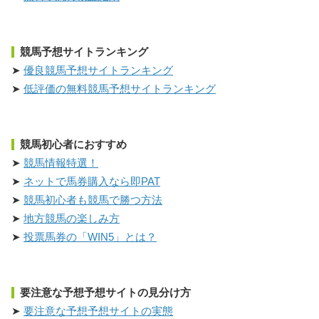
競馬予想サイトランキング
優良競馬予想サイトランキング
低評価の無料競馬予想サイトランキング
競馬初心者におすすめ
競馬情報特選！
ネットで馬券購入なら即PAT
競馬初心者も競馬で勝つ方法
地方競馬の楽しみ方
投票馬券の「WIN5」とは？
要注意な予想予想サイトの見分け方
要注意な予想予想サイトの実態