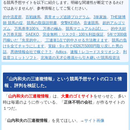
る競馬予想サイトを以下に紹介します。明確な関連性が断定できるわけ
ではありませんが、参考情報としてご覧ください。
的中流星群
、
百戦錬馬
、
異常オッズ追跡プログラム
、
3単家族
、
THE賭博
師 競馬の掟
、
競馬の取扱説明書
、
突撃KEIBA
、
音速競馬
、
超的アルゴリ
ズム
、
万馬券率100％ 万券の極み
、
競馬マニュアルお試し
、
的中大好
き万券天国
、
SAEKO
、
完全無料：リスク0・100％利益保証
、
5年で300億
円稼いだ『先見的中』
、
三連単1点で的中させる方法教えます
、
競馬の負
けを全てチャラにします
、
実録・9ヶ月で4326万5000円取り戻した男の
話
、
悪徳情報会社で稼ぐ？？
、
Adtics
、
速報！レコードスタリオン２
、
利
益度コミットソフト
、
北海道の天才公務員から引き継いだ競馬投資法
「
山内和夫の三連複情報
」という
競馬予想サイト
の
口コミ
情
報
、
評判
を
検証
した。
「
山内和夫の三連複情報
」は、
大量のゴミサイト
をせっせと、多い
時は毎週のように作っている、「
正体不明の会社
」が作るサイトの
１つだ。
「
山内和夫の三連複情報
」を見てほしい、→
サイト画像