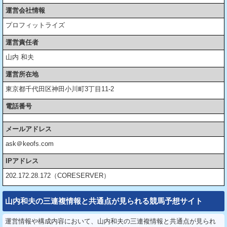
運営会社情報
プロフィットライズ
運営責任者
山内 和夫
運営所在地
東京都千代田区神田小川町3丁目11-2
電話番号
メールアドレス
ask＠keofs.com
IPアドレス
202.172.28.172（CORESERVER）
山内和夫の三連複情報と共通点が見られる競馬予想サイト
運営情報や構成内容において、山内和夫の三連複情報と共通点が見られ