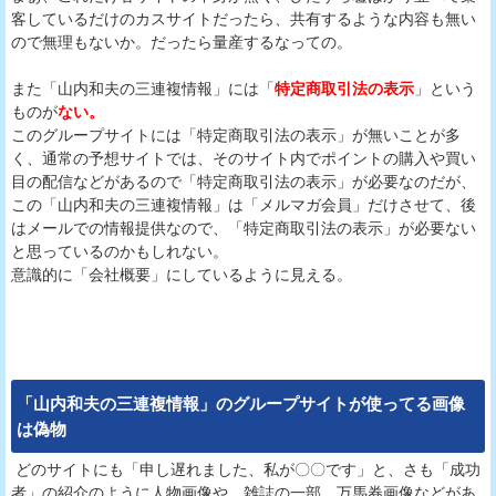
客しているだけのカスサイトだったら、共有するような内容も無い
ので無理もないか。だったら量産するなっての。
また「山内和夫の三連複情報」には「
特定商取引法の表示
」という
ものが
ない。
このグループサイトには「特定商取引法の表示」が無いことが多
く、通常の予想サイトでは、そのサイト内でポイントの購入や買い
目の配信などがあるので「特定商取引法の表示」が必要なのだが、
この「山内和夫の三連複情報」は「メルマガ会員」だけさせて、後
はメールでの情報提供なので、「特定商取引法の表示」が必要ない
と思っているのかもしれない。
意識的に「会社概要」にしているように見える。
「
山内和夫の三連複情報
」のグループサイトが使ってる画像
は偽物
どのサイトにも「申し遅れました、私が〇〇です」と、さも「成功
者」の紹介のように人物画像や、雑誌の一部、万馬券画像などがあ