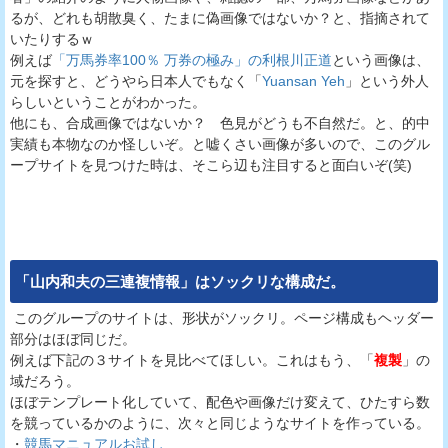
るが、どれも胡散臭く、たまに偽画像ではないか？と、指摘されて
いたりするｗ
例えば
「万馬券率100％ 万券の極み」の利根川正道
という画像は、
元を探すと、どうやら日本人でもなく「
Yuansan Yeh
」という外人
らしいということがわかった。
他にも、合成画像ではないか？ 色見がどうも不自然だ。と、的中
実績も本物なのか怪しいぞ。と嘘くさい画像が多いので、このグル
ープサイトを見つけた時は、そこら辺も注目すると面白いぞ(笑)
「
山内和夫の三連複情報
」はソックリな構成だ。
このグループのサイトは、形状がソックリ。ページ構成もヘッダー
部分はほぼ同じだ。
例えば下記の３サイトを見比べてほしい。これはもう、「
複製
」の
域だろう。
ほぼテンプレート化していて、配色や画像だけ変えて、ひたすら数
を競っているかのように、次々と同じようなサイトを作っている。
・
競馬マニュアルお試し