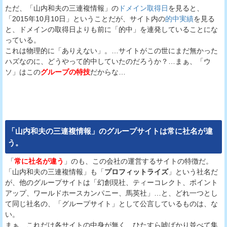
ただ、「山内和夫の三連複情報」の
ドメイン取得日
を見ると、
「2015年10月10日」ということだが、サイト内の
的中実績
を見る
と、ドメインの取得日よりも前に「的中」を連発していることにな
っている。
これは物理的に「ありえない」。…サイトがこの世にまだ無かった
ハズなのに、どうやって的中していたのだろうか？…まぁ、「ウ
ソ」はこの
グループの特技
だからな…
「
山内和夫の三連複情報
」のグループサイトは常に社名が違
う。
「
常に社名が違う
」のも、この会社の運営するサイトの特徴だ。
「山内和夫の三連複情報」も「
プロフィットライズ
」という社名だ
が、他のグループサイトは「幻創現社、ティーコレクト、ポイント
アップ、ワールドホースカンパニー、馬英社」…と、どれ一つとし
て同じ社名の、「グループサイト」として公言しているものは、な
い。
まぁ、これだけ各サイトの中身が無く、ひたすら嘘ばかり並べて集