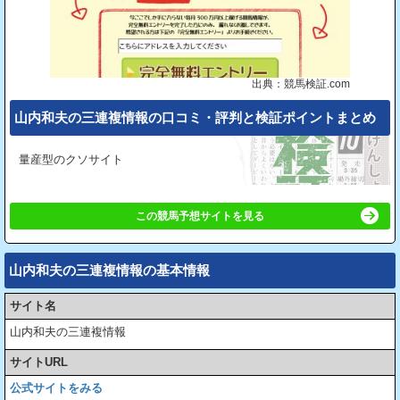
出典：競馬検証.com
山内和夫の三連複情報の⼝コミ・評判と検証ポイントまとめ
量産型のクソサイト
この競馬予想サイトを見る
山内和夫の三連複情報の基本情報
サイト名
山内和夫の三連複情報
サイトURL
公式サイトをみる