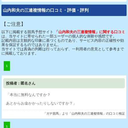
山内和夫の三連複情報の口コミ・評価・評判
【ご注意】
以下に掲載する競馬予想サイト
「山内和夫の三連複情報」に関する口コミ
は、当サイトに寄せられた一部ユーザーの個人的な体験や感想です。
記載内容は主観的な印象に基づくものであり、サービス内容の正確性や効
果を保証するものではありません。
当サイトでは真偽の判断は行っておらず、一利用者の意見として参考まで
に掲載しております。
1
投稿者 : 匿名さん
「本当に無料なんですか？
あとからお金かかったりしないですか？」
「ガチ競馬」より「山内和夫の三連複情報」の口コミ検証
1