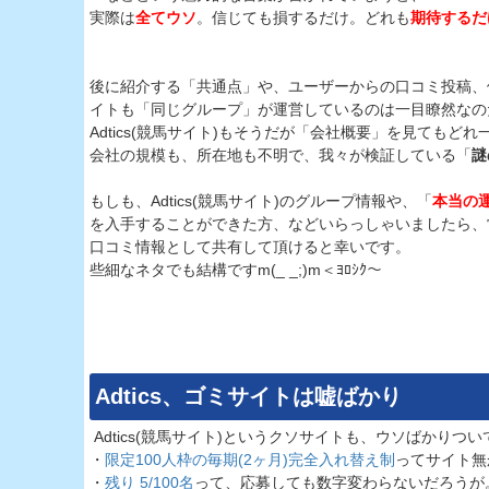
実際は
全てウソ
。信じても損するだけ。どれも
期待するだ
後に紹介する「共通点」や、ユーザーからの口コミ投稿、他に
イトも「同じグループ」が運営しているのは一目瞭然なの
Adtics(競馬サイト)もそうだが「会社概要」を見ても
会社の規模も、所在地も不明で、我々が検証している「
謎
もしも、Adtics(競馬サイト)のグループ情報や、「
本当の
を入手することができた方、などいらっしゃいましたら、
口コミ情報として共有して頂けると幸いです。
些細なネタでも結構ですm(_ _;)m＜ﾖﾛｼｸ～
Adtics
、ゴミサイトは嘘ばかり
Adtics(競馬サイト)というクソサイトも、ウソばかりつ
・
限定100人枠の毎期(2ヶ月)完全入れ替え制
ってサイト無
・
残り 5/100名
って、応募しても数字変わらないだろうが