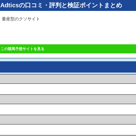
Adticsの⼝コミ・評判と検証ポイントまとめ
量産型のクソサイト
この競馬予想サイトを見る