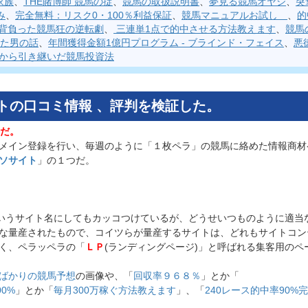
家族
、
THE賭博師 競馬の掟
、
競馬の取扱説明書
、
夢見る競馬オヤジ
、
突
み
、
完全無料：リスク0・100％利益保証
、
競馬マニュアルお試し
、
的
を背負った競馬狂の逆転劇
、
三連単1点で的中させる方法教えます
、
競馬
した男の話
、
年間獲得金額1億円プログラム - ブラインド・フェイス
、
悪
から引き継いだ競馬投資法
ト
の
口コミ
情報
、
評判
を
検証
した。
だ。
メイン登録を行い、毎週のように「１枚ペラ」の競馬に絡めた情報商材
ソサイト
」の１つだ。
」というサイト名にしてもカッコつけているが、どうせいつものように適当
な量産されたもので、コイツらが量産するサイトは、どれもサイトコン
く、ペラッペラの「
ＬＰ
(ランディングページ)」と呼ばれる集客用のペ
ばかりの競馬予想
の画像や、「
回収率９６８％
」とか「
0%
」とか「
毎月300万稼ぐ方法教えます
」、「
240レース的中率90%