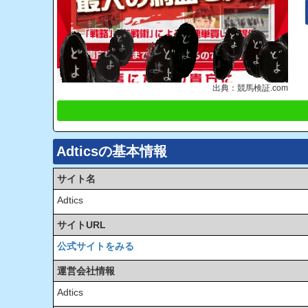
出典：競馬検証.com
Adticsの基本情報
サイト名
Adtics
サイトURL
公式サイトをみる
運営会社情報
Adtics