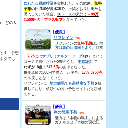
にわたる継続検証
を実施した。その結果、
無料
予想
の
回収率が高水準で
、推奨どおりに馬券を
購入していた場合、
16レースの累計で
＋88万
2,500円の、プラス収支
となっていた。
め、どのサ
【優良】
リフレイン
(78)
リフレインの
無料予想
は、
地
方競馬の回収率もよく
、非常
に優れた的中率と回収率を誇
れたり、予想
7/25
には
サブリミナルターフ
っている。
（150pt）という
ネタでも
コースで提供された2鞍のうち、
中京5R
にて、
わずか18点
で
347.5倍
の的中となった。
推奨単価の500円で購入した場合、
17万 3750円
の払戻しとなっている。
リフレインは、
地方競馬でも高精度な予想
を提
供しており、信頼性の高い予想サイトだと評価
できる。
【優良】
俺の競馬予想
(808)
魅力は「本物の馬主」による
ガチネタと「本物の現役記
者」のガチ内部情報だ！