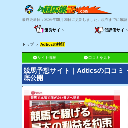
最終更新日：2026年08月06日に更新しました。現在までに確認
優良サイト
低評価サイ
トップ
＞
Adticsの検証
サイト情報
口コミを見る
競馬予想サイト｜Adticsの口
底公開