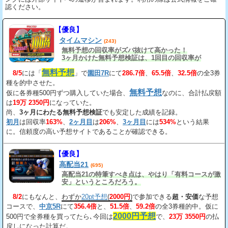
認ください。
【優良】
タイムマシン
(243)
無料予想の回収率がズバ抜けて高かった！
3ヶ月かけた無料予想検証は、1回目の回収率が
163%、2回目が206%、3回目が534%だ。
無料予想
8/5
には「
」で
園田7R
にて
286.7倍
、
65.5倍
、
32.5倍
の全3券
種を的中させた。
無料予想
仮に各券種500円ずつ購入していた場合、
なのに、合計払戻額
は
19万 2350円
になっていた。
尚、
3ヶ月にわたる無料予想検証
でも安定した成績を記録。
初月
は回収率
163%
、
2ヶ月目
は
206%
、
3ヶ月目
には
534%
という結果
に。信頼度の高い予想サイトであることが確認できる。
【優良】
高配当21
(695)
高配当21の特筆すべき点は、やはり「有料コースが激
安」というところだろう。
8/2
にもなんと、
わずか
20pt予想
(
2000円
)
で参加できる
超・安価
な予想
コースで、
中京5R
にて
356.4倍
と、
51.5倍
、
59.2倍
の全3券種的中。仮に
2000円予想
500円で全券種を買ってたら､今回は
で、
23万 3550円
の払
戻しになった計算だ。