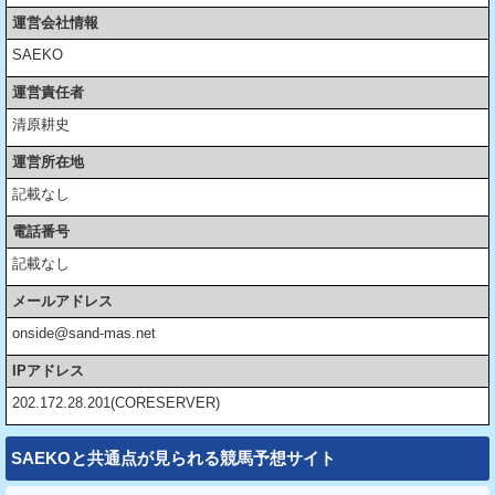
運営会社情報
SAEKO
運営責任者
清原耕史
運営所在地
記載なし
電話番号
記載なし
メールアドレス
onside@sand-mas.net
IPアドレス
202.172.28.201(CORESERVER)
SAEKOと共通点が見られる競馬予想サイト