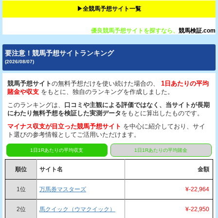
▶︎全競馬予想サイト一覧
優良競馬予想サイトを探すなら、
競馬検証.com
要注意！競馬予想サイトランキング
(2026/08/07)
競馬予想サイト
の無料予想だけを使い続けた場合の、
1日あたりの平均
賭金や収支
をもとに、独自のランキングを作成しました。
このランキングは、
口コミや主観による評価ではなく、当サイトが長期
にわたり無料予想を検証した実測データ
をもとに算出したものです。
マイナス収支が目立った競馬予想サイト
を中心に紹介しており、サイ
ト選びの参考情報としてご活用いただけます。
1日1Rあたりの平均収支
1日1Rあたりの平均賭金
順位
サイト名
金額
1位
万馬券マスターズ
¥-22,964
2位
馬クイック（ウマクイック）
¥-22,950