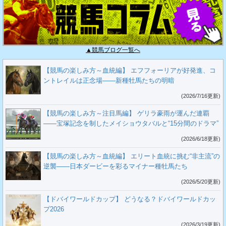
▲競馬ブログ一覧へ
【競馬の楽しみ方～血統編】 エフフォーリアが好発進、コ
ントレイルは正念場――新種牡馬たちの明暗
(2026/7/16更新)
【競馬の楽しみ方～注目馬編】 ゲリラ豪雨が運んだ連覇
――宝塚記念を制したメイショウタバルと“15分間のドラマ”
(2026/6/18更新)
【競馬の楽しみ方～血統編】 エリート血統に挑む“非主流”の
逆襲――日本ダービーを彩るマイナー種牡馬たち
(2026/5/20更新)
【ドバイワールドカップ】 どうなる？ドバイワールドカッ
プ2026
(2026/3/19更新)