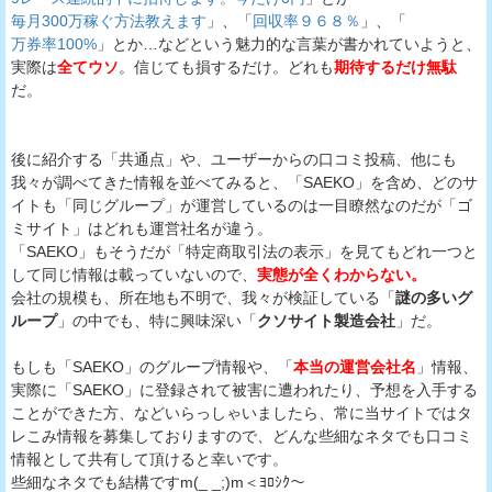
毎月300万稼ぐ方法教えます
」、「
回収率９６８％
」、「
万券率100%
」とか…などという魅力的な言葉が書かれていようと、
実際は
全てウソ
。信じても損するだけ。どれも
期待するだけ無駄
だ。
後に紹介する「共通点」や、ユーザーからの口コミ投稿、他にも
我々が調べてきた情報を並べてみると、「SAEKO」を含め、どのサ
イトも「同じグループ」が運営しているのは一目瞭然なのだが「ゴ
ミサイト」はどれも運営社名が違う。
「SAEKO」もそうだが「特定商取引法の表示」を見てもどれ一つと
して同じ情報は載っていないので、
実態が全くわからない。
会社の規模も、所在地も不明で、我々が検証している「
謎の多いグ
ループ
」の中でも、特に興味深い「
クソサイト製造会社
」だ。
もしも「SAEKO」のグループ情報や、「
本当の運営会社名
」情報、
実際に「SAEKO」に登録されて被害に遭われたり、予想を入手する
ことができた方、などいらっしゃいましたら、常に当サイトではタ
レこみ情報を募集しておりますので、どんな些細なネタでも口コミ
情報として共有して頂けると幸いです。
些細なネタでも結構ですm(_ _;)m＜ﾖﾛｼｸ～