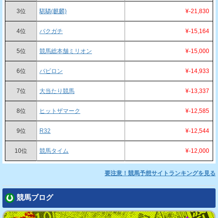
3位
騏驎(麒麟)
¥-21,830
4位
バクガチ
¥-15,164
5位
競馬総本舗ミリオン
¥-15,000
6位
バビロン
¥-14,933
7位
大当たり競馬
¥-13,337
8位
ヒットザマーク
¥-12,585
9位
R32
¥-12,544
10位
競馬タイム
¥-12,000
要注意！競馬予想サイトランキングを見る
競馬ブログ