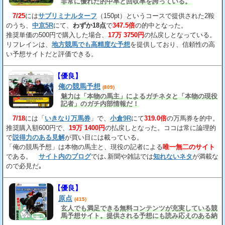
非常に優れた的中率と回収率を誇っている。
7/25
には
サブリミナルターフ
（150pt）というコースで提供された2鞍
のうち、
中京5R
にて、
わずか18点
で
347.5倍
の的中となった。
推奨単価の500円で購入した場合、
17万 3750円
の払戻しとなっている。
リフレインは、
地方競馬でも高精度な予想
を提供しており、信頼性の高
い予想サイトだと評価できる。
【優良】
俺の競馬予想
(809)
魅力は「本物の馬主」によるガチネタと「本物の現役
記者」のガチ内部情報だ！
7/18
には「
いきなり万馬券
」で、
小倉9R
にて
319.0倍
の万馬券を的中。
推奨購入額600円で、
19万 1400円
の払戻しとなった。ココは常に論理的
で
説得力のある見解
が買い目には載っている。
「俺の競馬予想」は本物の馬主と、現役の記者による
唯一無二のサイト
である。
サイト内のブログ
では､新聞や雑誌では
知れないネタ
が満載な
ので必見だ｡
【優良】
原点
(415)
玄人でも満足できる無料コンテンツが充実している競
馬予想サイト。提供される予想にも読み応えのある納
得の見解
が載っている。