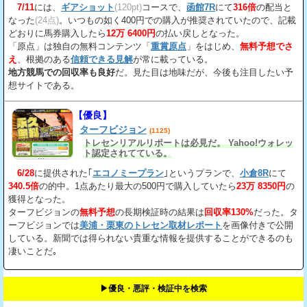
7/11
には、
ギアショット
(120pt)
コースで、
函館7R
にて
316倍
の配当と
なった
(24点)
。いつもの如く400円での購入が推奨されていたので、記載
どおりに馬券購入したら
12万 6400円
の払い戻しとなった。
「原点」は独自の無料コンテンツ「
重賞原点
」をはじめ、
無料予想でさ
え
、根拠のある
信頼できる見解
が常に載っている。
地方競馬での回収率も良好
だ。見た目は地味だが、今後も注目したい予
想サイトである。
【優良】
ターフビジョン
(1125)
トレセンリアルリポートは必見だ。 Yahoo!ウォレッ
ト認定されてている。
6/28
に提供された｢
エコノミープラン
｣というプランで、
小倉8R
にて
340.5倍
の的中。1点あたり最大の500円で購入していたら
23万 8350円
の
獲得となった。
ターフビジョンの
無料予想
の長期検証時の結果は
回収率130%
だった。タ
ーフビジョンでは
美浦・栗東のトレセン取材レポート
を画像付きで公開
している。新聞では得られない貴重な情報を提供することができるのも
凄いことだ｡
▶︎優良・悪評・検証中を検索