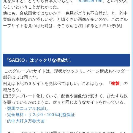
元を探すと、どうやら日本人でもなく「
Yuansan Yeh
」という外人
らしいということがわかった。
他にも、合成画像ではないか？ 色見がどうも不自然だ。と、的中
実績も本物なのか怪しいぞ。と嘘くさい画像が多いので、このグル
ープサイトを見つけた時は、そこら辺も注目すると面白いぞ(笑)
「
SAEKO
」はソックリな構成だ。
このグループのサイトは、形状がソックリ。ページ構成もヘッダー
部分はほぼ同じだ。
例えば下記の３サイトを見比べてほしい。これはもう、「
複製
」の
域だろう。
ほぼテンプレート化していて、配色や画像だけ変えて、ひたすら数
を競っているかのように、次々と同じようなサイトを作っている。
・
競馬マニュアルお試し
・
完全無料：リスク0・100％利益保証
・
的中大好き万券天国