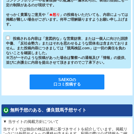
コンテンツポリシーや名誉毀損への配慮が一層求められ、表現の自由にも一
定の制限があるのが現状です。
せっかく貴重なご意見や「
🔥怒り
」の投稿をいただいても、内容によっては
掲載が難しい場合がございます。何卒ご理解賜りますようお願い申し上げま
す。
投稿される内容は「意図的な」な営業妨害、または一個人に向けた誹謗
中傷、「反社会勢力」またはそれを思わせるような団体名は含まれておりま
せん。また投稿内容につきましては「競馬検証.com」は一切の責任を負わ
ないことを確認しました。
※万が一そのような投稿があった場合は警察への通報及び「情報」の提供、
並びに弁護士に内容を提出させて頂きますのでご了承下さい。
SAEKO
の
口コミ投稿する
無料予想のある、優良競馬予想サイト
▼ 当サイトの掲載方針について
当サイトでは独自の検証結果に基づきサイトを紹介しています。掲載リ
ンクには外部サイトへの遷移が含まれます。利用の際は公式情報をご確