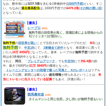
なお、数年前には
3237.5倍
を含む全2券種的中(
1000円予想
)といい、すご
い。ちなみに
過去最高配当
は､1000円予想での
6479.2倍
(
その時の買い目
)
となっている。
【優良】
レープロ
(362)
無料予想の回収率が高く、現場記者による現地からの
X(ツイッター)が面白い。
無料予想
の
回収率が高い
ことで注目されていたレープロだが、
8/2
には
無料予想
で、
中京1R
にて、
3券種全て的中
となり、推奨通りに買って
いたら
10万 8450円
になっていた。基本、レープロが
無料予想
で的中する
時は全3券種的中となることが多い。
それと、
同日
、「
プレミアムアリーナ
」でも
中京5R
にて
356.4倍
の的
中。最大で600円が
21万 3840円
の獲得となった。
…
トレーニングセンターの現場で撮った写真と、Xのレポート
はリアル
タイムで公開。新聞には載らない
超生情報
が得られるということは、
本
当にトレセンに出入りしている証拠
でもあり、評価が高い！
【優良】
競馬裏街道
(146)
タイムマシンと同じ住所。少し渋いが無料予想もいい