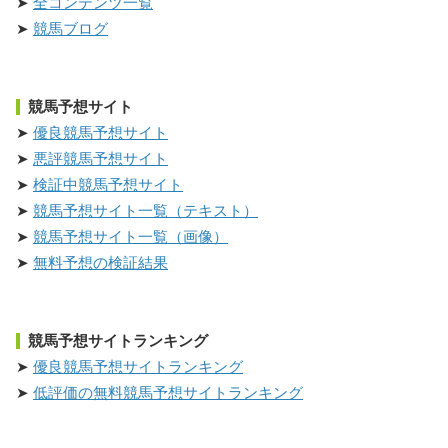
全コンテンツ一覧
競馬ブログ
競馬予想サイト
優良競馬予想サイト
悪評競馬予想サイト
検証中競馬予想サイト
競馬予想サイト一覧（テキスト）
競馬予想サイト一覧（画像）
無料予想の検証結果
競馬予想サイトランキング
優良競馬予想サイトランキング
低評価の無料競馬予想サイトランキング