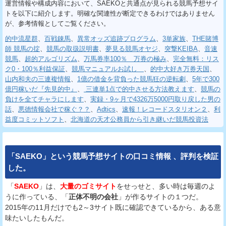
運営情報や構成内容において、SAEKOと共通点が見られる競馬予想サイ
トを以下に紹介します。明確な関連性が断定できるわけではありません
が、参考情報としてご覧ください。
的中流星群
、
百戦錬馬
、
異常オッズ追跡プログラム
、
3単家族
、
THE賭博
師 競馬の掟
、
競馬の取扱説明書
、
夢見る競馬オヤジ
、
突撃KEIBA
、
音速
競馬
、
超的アルゴリズム
、
万馬券率100％ 万券の極み
、
完全無料：リス
ク0・100％利益保証
、
競馬マニュアルお試し
、
的中大好き万券天国
、
山内和夫の三連複情報
、
1億の借金を背負った競馬狂の逆転劇
、
5年で300
億円稼いだ『先見的中』
、
三連単1点で的中させる方法教えます
、
競馬の
負けを全てチャラにします
、
実録・9ヶ月で4326万5000円取り戻した男の
話
、
悪徳情報会社で稼ぐ？？
、
Adtics
、
速報！レコードスタリオン２
、
利
益度コミットソフト
、
北海道の天才公務員から引き継いだ競馬投資法
「
SAEKO
」という
競馬予想サイト
の
口コミ
情報
、
評判
を
検証
した。
「
SAEKO
」は、
大量のゴミサイト
をせっせと、多い時は毎週のよ
うに作っている、「
正体不明の会社
」が作るサイトの１つだ。
2015年の11月だけでも2～3サイト既に確認できているから、ある意
味たいしたもんだ。