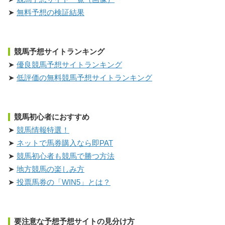
無料予想の検証結果
競馬予想サイトランキング
優良競馬予想サイトランキング
低評価の無料競馬予想サイトランキング
競馬初心者におすすめ
競馬情報特選！
ネットで馬券購入なら即PAT
競馬初心者も競馬で勝つ方法
地方競馬の楽しみ方
投票馬券の「WIN5」とは？
要注意な予想予想サイトの見分け方