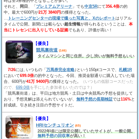
時は全3券種的中となることが多い。
それと、
同日
、「
プレミアムアリーナ
」でも
中京5R
にて
356.4倍
の的
中。最大で600円が
21万 3840円
の獲得となった。
…
トレーニングセンターの現場で撮った写真と、Xのレポート
はリアル
タイムで公開。新聞には載らない
超生情報
が得られるということは、
本
当にトレセンに出入りしている証拠
でもあり、評価が高い！
【優良】
競馬裏街道
(146)
タイムマシンと同じ住所。少し渋いが無料予想もいい
7/26
には, いつもの「
万馬券完全攻略
｣という150ptコースで、
札幌1R
において
699.0倍
の的中となった。今回、推奨金額通りに購入していた場
合、600円が
41万 9400円
の獲得となった。
（いつもの低額コースだった
ので、
699.0倍
を手にした参加者もいたのでは？）
「競馬裏街道」は、平日は地方競馬・土日は中央競馬の予想を提供して
おり、予想見解は添えられていないが、
無料予想の長期検証
では
116%
と
好成績。引き続き注目の予想サイトだ。
【優良】
HRIセンチュリオン
(65)
2022年頃には限定公開していたサイトが、一般公開。
無料予想の回収率
が高い！