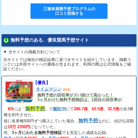
三連単展開予想プログラム
の
口コミ投稿する
無料予想のある、優良競馬予想サイト
▼ 当サイトの掲載方針について
当サイトでは独自の検証結果に基づきサイトを紹介しています。掲載リ
ンクには外部サイトへの遷移が含まれます。利用の際は公式情報をご確
認ください。
【優良】
タイムマシン
(243)
無料予想の回収率がズバ抜けて高かった！
3ヶ月かけた無料予想検証は、1回目の回収率が
163%、2回目が206%、3回目が534%だ。
無料予想
8/5
には「
」で
園田7R
にて
286.7倍
、
65.5倍
、
32.5倍
の全3券
種を的中させた。
無料予想
仮に各券種500円ずつ購入していた場合、
なのに、合計払戻額
は
19万 2350円
になっていた。
尚、
3ヶ月にわたる無料予想検証
でも安定した成績を記録。