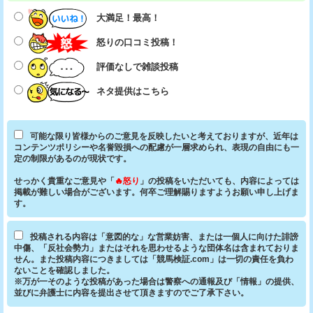
大満足！最高！
怒りの口コミ投稿！
評価なしで雑談投稿
ネタ提供はこちら
可能な限り皆様からのご意見を反映したいと考えておりますが、近年は
コンテンツポリシーや名誉毀損への配慮が一層求められ、表現の自由にも一
定の制限があるのが現状です。
せっかく貴重なご意見や「
🔥怒り
」の投稿をいただいても、内容によっては
掲載が難しい場合がございます。何卒ご理解賜りますようお願い申し上げま
す。
投稿される内容は「意図的な」な営業妨害、または一個人に向けた誹謗
中傷、「反社会勢力」またはそれを思わせるような団体名は含まれておりま
せん。また投稿内容につきましては「競馬検証.com」は一切の責任を負わ
ないことを確認しました。
※万が一そのような投稿があった場合は警察への通報及び「情報」の提供、
並びに弁護士に内容を提出させて頂きますのでご了承下さい。