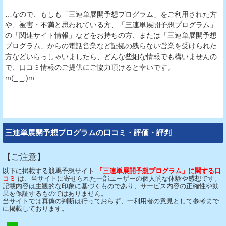
…なので、もしも「三連単展開予想プログラム」をご利用された方
や、被害・不満と思われている方、「三連単展開予想プログラム」
の「関連サイト情報」などをお持ちの方、または「三連単展開予想
プログラム」からの電話営業など証拠の残らない営業を受けられた
方などいらっしゃいましたら、どんな些細な情報でも構いませんの
で、口コミ情報のご提供にご協力頂けると幸いです。
m(_ _;)m
三連単展開予想プログラムの口コミ・評価・評判
【ご注意】
以下に掲載する競馬予想サイト
「三連単展開予想プログラム」に関する口
コミ
は、当サイトに寄せられた一部ユーザーの個人的な体験や感想です。
記載内容は主観的な印象に基づくものであり、サービス内容の正確性や効
果を保証するものではありません。
当サイトでは真偽の判断は行っておらず、一利用者の意見として参考まで
に掲載しております。