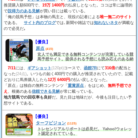
推奨購入額600円で、
19万 1400円
の払戻しとなった。ココは常に論理的
で
説得力のある見解
が買い目には載っている。
「俺の競馬予想」は本物の馬主と、現役の記者による
唯一無二のサイト
である。
サイト内のブログ
では､新聞や雑誌では
知れないネタ
が満載な
ので必見だ｡
【優良】
原点
(415)
玄人でも満足できる無料コンテンツが充実している競
馬予想サイト。提供される予想にも読み応えのある納
得の見解
が載っている。
7/11
には、
ギアショット
(120pt)
コースで、
函館7R
にて
316倍
の配当と
なった
(24点)
。いつもの如く400円での購入が推奨されていたので、記載
どおりに馬券購入したら
12万 6400円
の払い戻しとなった。
「原点」は独自の無料コンテンツ「
重賞原点
」をはじめ、
無料予想でさ
え
、根拠のある
信頼できる見解
が常に載っている。
地方競馬での回収率も良好
だ。見た目は地味だが、今後も注目したい予
想サイトである。
【優良】
ターフビジョン
(1125)
トレセンリアルリポートは必見だ。 Yahoo!ウォレッ
ト認定されてている。