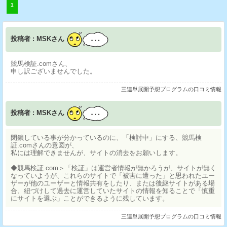
1
投稿者 : MSKさん
競馬検証.comさん、
申し訳ございませんでした。
三連単展開予想プログラムの口コミ情報
投稿者 : MSKさん
閉鎖している事が分かっているのに、「検討中」にする、競馬検
証.comさんの意図が、
私には理解できませんが、サイトの消去をお願いします。
◆競馬検証.com＞「検証」は運営者情報が無かろうが、サイトが無く
なっていようが、これらのサイトで「被害に遭った」と思われたユー
ザーが他のユーザーと情報共有をしたり、または後継サイトがある場
合、紐づけして過去に運営していたサイトの情報を知ることで「慎重
にサイトを選ぶ」ことができるように残しています。
三連単展開予想プログラムの口コミ情報