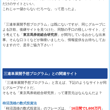
だけのサイトといい、
これじゃー儲からないだろーな。って思ったよ。
「三連単展開予想プログラム」は既にないですが、同じグループに
よる詐欺、後継サイトを見つけた、同類の手口の怪しいサイト、ど
う考えても「
東京馬券術総合研究所
」が関与しているおかしな出来
事。そんな口コミなどが御座いましたら、情報提供をお待ちしてお
りますので、是非ご協力下さい！
三連単展開予想プログラム
」との関連サイト
「三連単展開予想プログラム」と言えば、下記のようなサイトが同
じグループサイトだ。
そもそも「東京馬券術総合研究所」って運営元はなんなんだよ？
柿沼茂雄の数式投資法
「柿沼茂雄の数式投資法」のフレーズは、「
16日間で1,600万円
」