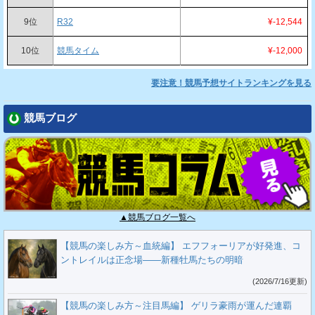
9位
R32
¥-12,544
10位
競馬タイム
¥-12,000
要注意！競馬予想サイトランキングを見る
競馬ブログ
▲競馬ブログ一覧へ
【競馬の楽しみ方～血統編】 エフフォーリアが好発進、コ
ントレイルは正念場――新種牡馬たちの明暗
(2026/7/16更新)
【競馬の楽しみ方～注目馬編】 ゲリラ豪雨が運んだ連覇