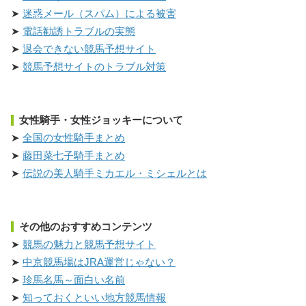
迷惑メール（スパム）による被害
電話勧誘トラブルの実態
退会できない競馬予想サイト
競馬予想サイトのトラブル対策
女性騎手・女性ジョッキーについて
全国の女性騎手まとめ
藤田菜七子騎手まとめ
伝説の美人騎手ミカエル・ミシェルとは
その他のおすすめコンテンツ
競馬の魅力と競馬予想サイト
中京競馬場はJRA運営じゃない？
珍馬名馬～面白い名前
知っておくといい地方競馬情報