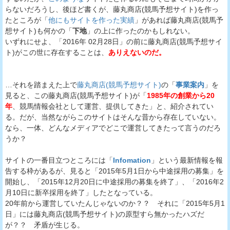
らないだろうし、後ほど書くが、藤丸商店(競馬予想サイト)を作っ
たところが「
他にもサイトを作った実績
」があれば藤丸商店(競馬予
想サイト)も何かの「
下地
」の上に作ったのかもしれない。
いずれにせよ、「2016年 02月28日」の前に藤丸商店(競馬予想サイ
ト)がこの世に存在することは、
ありえないのだ。
…それを踏まえた上で
藤丸商店(競馬予想サイト)
の「
事業案内
」を
見ると、この藤丸商店(競馬予想サイト)が「
1985年の創業から20
年
、競馬情報会社として運営、提供してきた」と、紹介されてい
る。だが、当然ながらこのサイトはそんな昔から存在していない。
なら、一体、どんなメディアでどこで運営してきたって言うのだろ
うか？
サイトの一番目立つところには「
Infomation
」という最新情報を報
告する枠があるが、見ると「2015年5月1日から中途採用の募集」を
開始し、「2015年12月20日に中途採用の募集を終了」、「2016年2
月10日に新卒採用を終了」したとなっている。
20年前から運営していたんじゃないのか？？ それに「2015年5月1
日」には藤丸商店(競馬予想サイト)の原型すら無かったハズだ
が？？ 矛盾が生じる。