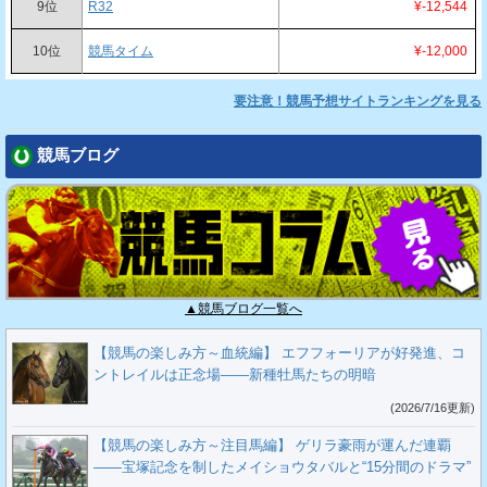
9位
R32
¥-12,544
10位
競馬タイム
¥-12,000
要注意！競馬予想サイトランキングを見る
競馬ブログ
▲競馬ブログ一覧へ
【競馬の楽しみ方～血統編】 エフフォーリアが好発進、コ
ントレイルは正念場――新種牡馬たちの明暗
(2026/7/16更新)
【競馬の楽しみ方～注目馬編】 ゲリラ豪雨が運んだ連覇
――宝塚記念を制したメイショウタバルと“15分間のドラマ”