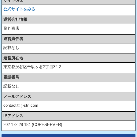
サイトURL
公式サイトをみる
運営会社情報
藤丸商店
運営責任者
記載なし
運営所在地
東京都渋谷区千駄ヶ谷2丁目32-2
電話番号
記載なし
メールアドレス
contact@fj-stn.com
IPアドレス
202.172.28.184 (CORESERVER)