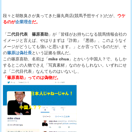
段々と胡散臭さが臭ってきた藤丸商店(競馬予想サイト)だが、
ウケ
るのが
企業理念
だ。
「
二代目代表 篠原喜助
」が「皆様がお持ちになる競馬情報会社の
イメージと言えば、やはりまずは『詐欺』『悪徳』、このようなイ
メージがどうしても強いと思います。」とか言っているのだが、そ
の
篠原は偽社長
という証拠を掴んだ。
この篠原喜助、名前は「
mike chua
」とかいう中国人？で、もしか
するとこの人物でさえ「写真素材」なのかもしれない。いずれにせ
よ「二代目代表」なんてものはいないし、
「篠原喜助」ってのは偽物だ。