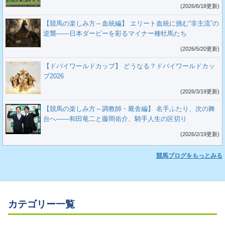
(2026/6/18更新)
【競馬の楽しみ方～血統編】 エリート血統に挑む“非主流”の
逆襲――日本ダービーを彩るマイナー種牡馬たち
(2026/5/20更新)
【ドバイワールドカップ】 どうなる？ドバイワールドカッ
プ2026
(2026/3/19更新)
【競馬の楽しみ方～調教師・厩舎編】 名手ふたり、次の舞
台へ――和田竜二と藤岡佑介、騎手人生の区切り
(2026/2/19更新)
競馬ブログをもっとみる
カテゴリー一覧