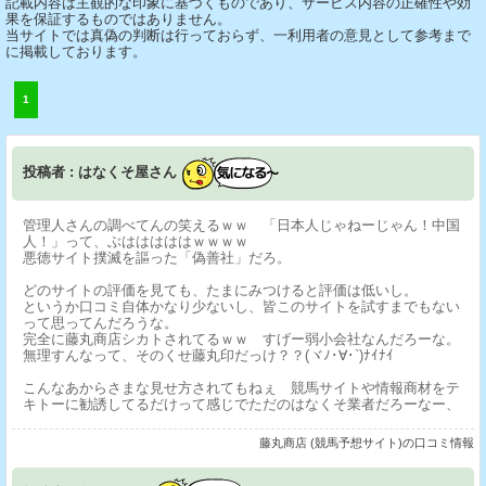
記載内容は主観的な印象に基づくものであり、サービス内容の正確性や効
果を保証するものではありません。
当サイトでは真偽の判断は行っておらず、一利用者の意見として参考まで
に掲載しております。
1
投稿者 : はなくそ屋さん
管理人さんの調べてんの笑えるｗｗ 「日本人じゃねーじゃん！中国
人！」って、ぶはははははｗｗｗｗ
悪徳サイト撲滅を謳った「偽善社」だろ。
どのサイトの評価を見ても、たまにみつけると評価は低いし。
というか口コミ自体かなり少ないし、皆このサイトを試すまでもない
って思ってんだろうな。
完全に藤丸商店シカトされてるｗｗ すげー弱小会社なんだろーな。
無理すんなって、そのくせ藤丸印だっけ？？(ヾﾉ･∀･`)ﾅｲﾅｲ
こんなあからさまな見せ方されてもねぇ 競馬サイトや情報商材をテ
キトーに勧誘してるだけって感じでただのはなくそ業者だろーなー、
藤丸商店 (競馬予想サイト)の口コミ情報