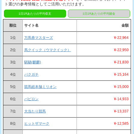
ト選びの参考情報としてご活用いただけます。
1日1Rあたりの平均収支
1日1Rあたりの平均賭金
順位
サイト名
金額
1位
万馬券マスターズ
¥-22,964
2位
馬クイック（ウマクイック）
¥-22,950
3位
騏驎(麒麟)
¥-21,830
4位
バクガチ
¥-15,164
5位
競馬総本舗ミリオン
¥-15,000
6位
バビロン
¥-14,933
7位
大当たり競馬
¥-13,337
8位
ヒットザマーク
¥-12,585