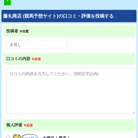
藤丸商店 (競馬予想サイト)の口コミ・評価を投稿する
投稿者
※任意
口コミの内容
※必須
個人評価
※必須