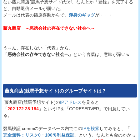
ない藤丸商店(競馬予想サイト)だが、なんとか「登録」を完了する
と、自動返信メールが届いた。
メールは代表の篠原喜助からで、
渾身のギャグ
が・・・
藤丸商店 ～悪徳会社の存在できない社会へ～
う～ん、存在しない「代表」から、
「
悪徳会社の存在できない社会へ
」という言葉は、意味が深いｗ
藤丸商店(競馬予想サイト)
のグループサイトは？
藤丸商店(競馬予想サイト)の
IPアドレス
を見ると
「
202.172.28.184
」というIPを「CORESERVER」で用意してい
る。
競馬検証.commのデータベース内でこの
IPを検索
してみると、「
完全無料：リスク0・100％利益保証
」という、なんとも金のかかっ