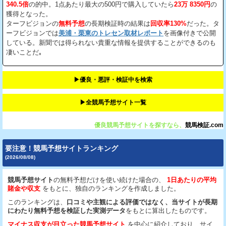
340.5倍
の的中。1点あたり最大の500円で購入していたら
23万 8350円
の
獲得となった。
ターフビジョンの
無料予想
の長期検証時の結果は
回収率130%
だった。タ
ーフビジョンでは
美浦・栗東のトレセン取材レポート
を画像付きで公開
している。新聞では得られない貴重な情報を提供することができるのも
凄いことだ｡
▶︎優良・悪評・検証中を検索
▶︎全競馬予想サイト一覧
優良競馬予想サイトを探すなら、
競馬検証.com
要注意！競馬予想サイトランキング
(2026/08/08)
競馬予想サイト
の無料予想だけを使い続けた場合の、
1日あたりの平均
賭金や収支
をもとに、独自のランキングを作成しました。
このランキングは、
口コミや主観による評価ではなく、当サイトが長期
にわたり無料予想を検証した実測データ
をもとに算出したものです。
マイナス収支が目立った競馬予想サイト
を中心に紹介しており、サイ