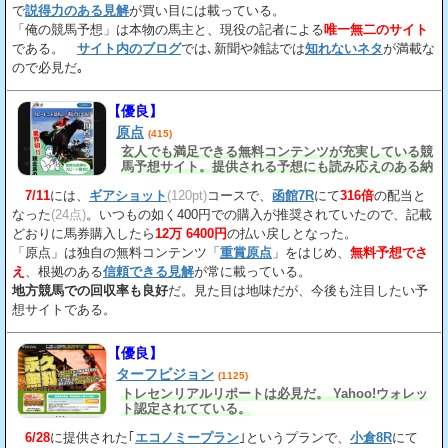
で
説得力のある見解
が買い目には載っている。
「俺の競馬予想」は本物の馬主と、現役の記者による
唯一無二のサイト
である。
サイト内のブログ
では､新聞や雑誌では
知れないネタ
が満載な
ので必見だ｡
【優良】
原点
(415)
玄人でも満足できる無料コンテンツが充実している競
馬予想サイト。提供される予想にも読み応えのある納
得の見解
が載っている。
7/11
には、
ギアショット
(120pt)
コースで、
函館7R
にて
316倍
の配当と
なった
(24点)
。いつもの如く400円での購入が推奨されていたので、記載
どおりに馬券購入したら
12万 6400円
の払い戻しとなった。
「原点」は独自の無料コンテンツ「
重賞原点
」をはじめ、
無料予想でさ
え
、根拠のある
信頼できる見解
が常に載っている。
地方競馬での回収率も良好
だ。見た目は地味だが、今後も注目したい予
想サイトである。
【優良】
ターフビジョン
(1125)
トレセンリアルリポートは必見だ。 Yahoo!ウォレッ
ト認定されてている。
6/28
に提供された｢
エコノミープラン
｣というプランで、
小倉8R
にて