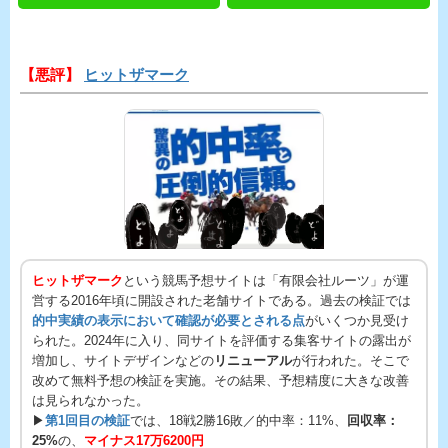
【悪評】
ヒットザマーク
ヒットザマーク
という競馬予想サイトは「有限会社ルーツ」が運
営する2016年頃に開設された老舗サイトである。過去の検証では
的中実績の表示において確認が必要とされる点
がいくつか見受け
られた。2024年に入り、同サイトを評価する集客サイトの露出が
増加し、サイトデザインなどの
リニューアル
が行われた。そこで
改めて無料予想の検証を実施。その結果、予想精度に大きな改善
は見られなかった。
▶︎
第1回目の検証
では、18戦2勝16敗／的中率：11%、
回収率：
25%
の、
マイナス17万6200円