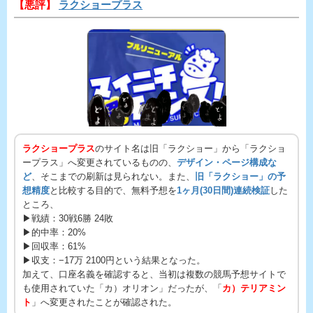
【悪評】
ラクショープラス
ラクショープラス
のサイト名は旧「ラクショー」から「ラクショ
ープラス」へ変更されているものの、
デザイン・ページ構成な
ど
、そこまでの刷新は見られない。また、
旧「ラクショー」の予
想精度
と比較する目的で、無料予想を
1ヶ月(30日間)連続検証
した
ところ、
▶︎戦績：30戦6勝 24敗
▶︎的中率：20%
▶︎回収率：61%
▶︎収支：−17万 2100円という結果となった。
加えて、口座名義を確認すると、当初は複数の競馬予想サイトで
も使用されていた「カ）オリオン」だったが、「
カ）テリアミン
ト
」へ変更されたことが確認された。