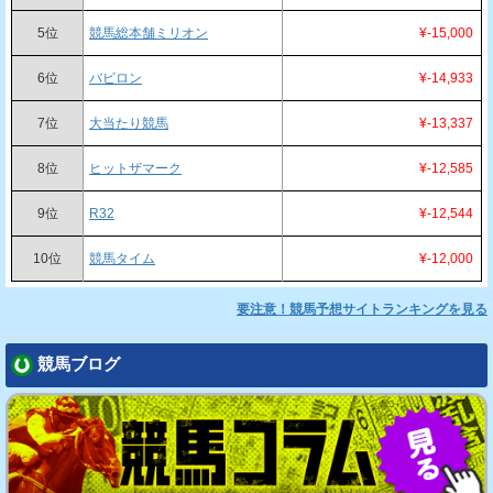
5位
競馬総本舗ミリオン
¥-15,000
6位
バビロン
¥-14,933
7位
大当たり競馬
¥-13,337
8位
ヒットザマーク
¥-12,585
9位
R32
¥-12,544
10位
競馬タイム
¥-12,000
要注意！競馬予想サイトランキングを見る
競馬ブログ