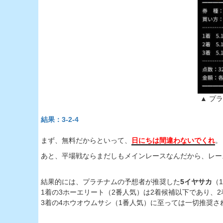
▲ プラ
結果：3-2-4
まず、無料だからといって、
日にちは間違わないでくれ
。
あと、平場戦ならまだしもメインレースなんだから、レー
結果的には、プラチナムの予想者が推奨した
5イヤサカ
（
1着の3ホーエリート（2番人気）は2着候補以下であり、
3着の4ホウオウムサシ（1番人気）に至っては一切推奨