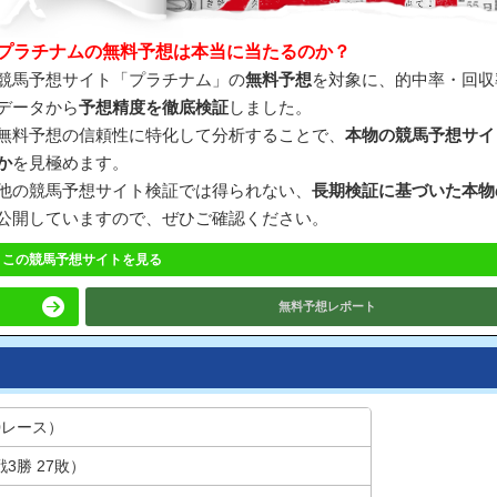
プラチナムの無料予想は本当に当たるのか？
競馬予想サイト「プラチナム」の
無料予想
を対象に、的中率・回収
データから
予想精度を徹底検証
しました。
無料予想の信頼性に特化して分析することで、
本物の競馬予想サイ
か
を見極めます。
他の競馬予想サイト検証では得られない、
長期検証に基づいた本物
公開していますので、ぜひご確認ください。
この競馬予想サイトを見る
無料予想レポート
0レース）
戦3勝 27敗）