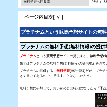
無料予想の回収率
26%（−3
ページ内目次
[
∨
]
プラチナムという競馬予想サイトの無料
プラチナムの無料予想(無料情報)の提
プラチナム
という
競馬予想サイト
の提供する、
無料予想(
先ずはプラチナムの無料予想(無料情報)の提供場所を見て
プラチナムの提供する、
無料予想
(無料情報)だが、プラ
きく書いてあるので、見逃すことはないだろう。
無料予想に参加して、買い目の公開時刻になったら「
予想