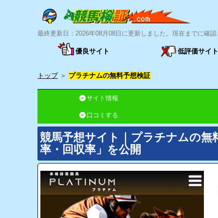
最終更新日：2026年08月08日に更新しました。現在までに確認
優良サイト
低評価サイ
トップ
＞
プラチナムの無料予想検証
サイト情報
口コミする
競馬予想サイト｜プラチナムの無
率・回収率」を公開