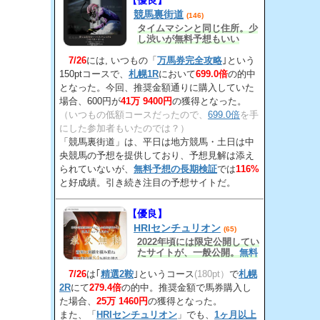
【優良】
競馬裏街道
(146)
タイムマシンと同じ住所。少
し渋いが無料予想もいい
7/26
には, いつもの「
万馬券完全攻略
｣という
150ptコースで、
札幌1R
において
699.0倍
の的中
となった。今回、推奨金額通りに購入していた
場合、600円が
41万 9400円
の獲得となった。
（いつもの低額コースだったので、
699.0倍
を手
にした参加者もいたのでは？）
「競馬裏街道」は、平日は地方競馬・土日は中
央競馬の予想を提供しており、予想見解は添え
られていないが、
無料予想の長期検証
では
116%
と好成績。引き続き注目の予想サイトだ。
【優良】
HRIセンチュリオン
(65)
2022年頃には限定公開してい
たサイトが、一般公開。
無料
予想の回収率
が高い！
7/26
は｢
精選2鞍
｣というコース
(180pt）
で
札幌
2R
にて
279.4倍
の的中。推奨金額で馬券購入し
た場合、
25万 1460円
の獲得となった。
また、「
HRIセンチュリオン
」でも、
1ヶ月以上