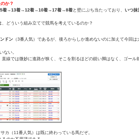
たのか？
5着→13着→12着→10着→17着→8着
と壁にぶち当たっており、
いつ抹
は、どういう組み立てで競馬を考えているのか？
ロンドン
（3番人気）であるが、後ろからしか進めないのに加えて今回は
いない。
、直線では微妙に進路が狭く、そこを割るほどの鋭い脚はなく、ゴール
ヤサカ（11番人気）は既に終わっている馬だぞ。