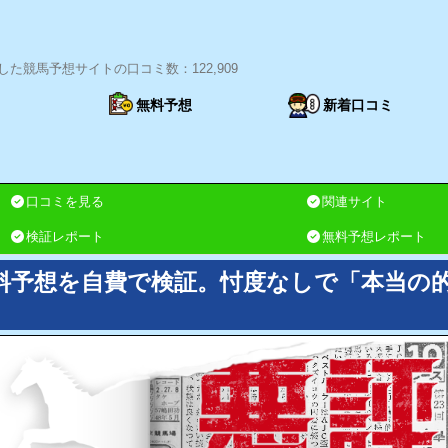
した競馬予想サイトの口コミ数：122,909
ト
無料予想
新着口コミ
口コミを見る
関連サイト
検証レポート
無料予想レポート
料予想を自費で検証。忖度なしで「本当の