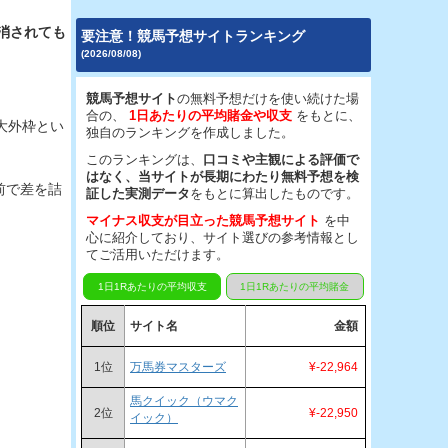
消されても
要注意！競馬予想サイトランキング
(2026/08/08)
競馬予想サイト
の無料予想だけを使い続けた場
合の、
1日あたりの平均賭金や収支
をもとに、
大外枠とい
独自のランキングを作成しました。
このランキングは、
口コミや主観による評価で
はなく、当サイトが長期にわたり無料予想を検
前で差を詰
証した実測データ
をもとに算出したものです。
マイナス収支が目立った競馬予想サイト
を中
心に紹介しており、サイト選びの参考情報とし
てご活用いただけます。
1日1Rあたりの平均収支
1日1Rあたりの平均賭金
順位
サイト名
金額
1位
万馬券マスターズ
¥-22,964
馬クイック（ウマク
2位
¥-22,950
イック）