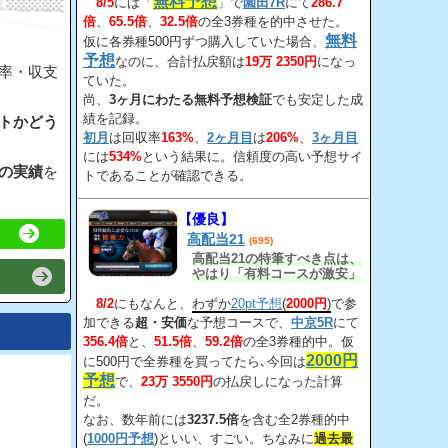
無料予想
は、1回目の回収率が163%、
8/5
には「
」で
園田7R
にて
286.7
2回目が206%、3回目が534%
倍
、
65.5倍
、
32.5倍
の全3券種を的中させた。
だ。
無料
仮に各券種500円ずつ購入していた場合、
予想
なのに、合計払戻額は
19万 2350円
になっ
率・収支
ていた。
尚、
3ヶ月にわたる無料予想検証
でも安定した成
績を記録。
トかどう
初月
は回収率
163%
、
2ヶ月目
は
206%
、
3ヶ月目
には
534%
という結果に。信頼度の高い予想サイ
の実績
を
トであることが確認できる。
【優良】
高配当21
(695)
高配当21の特筆すべき点は、
やはり「有料コースが激安」
というところだろう。
8/2
にもなんと、
わずか
20pt予想
(
2000円
)
で参
加できる
超・安価
な予想コースで、
中京5R
にて
356.4倍
と、
51.5倍
、
59.2倍
の全3券種的中。仮
2000円
に500円で全券種を買ってたら､今回は
予想
で、
23万 3550円
の払戻しになった計算
だ。
なお、数年前には
3237.5倍
を含む全2券種的中
(
1000円予想
)といい、すごい。ちなみに
過去最