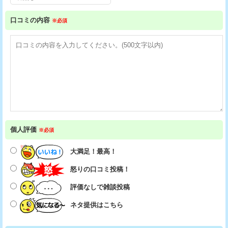
口コミの内容
※必須
個人評価
※必須
大満足！最高！
怒りの口コミ投稿！
評価なしで雑談投稿
ネタ提供はこちら