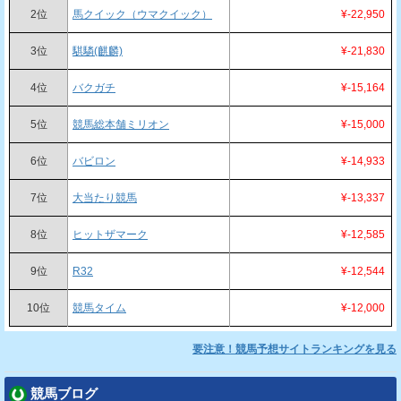
2位
馬クイック（ウマクイック）
¥-22,950
3位
騏驎(麒麟)
¥-21,830
4位
バクガチ
¥-15,164
5位
競馬総本舗ミリオン
¥-15,000
6位
バビロン
¥-14,933
7位
大当たり競馬
¥-13,337
8位
ヒットザマーク
¥-12,585
9位
R32
¥-12,544
10位
競馬タイム
¥-12,000
要注意！競馬予想サイトランキングを見る
競馬ブログ