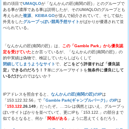
前の項目で
UMAQLO
が「なんかんの匠(南関の匠)」とのグループで
ある事が濃厚である事は説明したが、そのUMAQLOのグループとも
考えられた
複源
、
KEIBA GO
が並んで紹介されていて、そして似た
外見をした
グループっぽい競馬予想サイト
がばかりが優遇されて並
べられている。
「なんかんの匠(南関の匠)」は、
この「Gamble Park」から優良認
定を受けていた
とか言っているが、「なんかんの匠(南関の匠)」の
的中実績は偽物で、検証していたらしばらくして
閉鎖してしまうようなサイト
で、
どこをどう評価すれば「優良認
定」できるのだろう！？
単にグループサイトを
無条件に優良にして
いるだけ
なのではないか？
IPアドレスを照合すると、
なんかんの匠(南関の匠)のIP
は
「153.122.32.56」で
「Gamble Park(ギャンブルパーク)」のIP
は
「
153.122.
26.149
」だったぞ。…コレは偶然とはいえ、グループっ
ぽいサイトばかりを並べていて、更にIPも「153.122.」の部分まで
似てるとなると、何か「
関係がある
」ように思えてくるだろう。