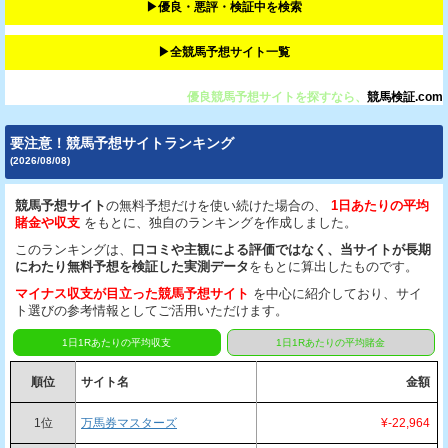
▶︎優良・悪評・検証中を検索
▶︎全競馬予想サイト一覧
優良競馬予想サイトを探すなら、
競馬検証.com
要注意！競馬予想サイトランキング
(2026/08/08)
競馬予想サイト
の無料予想だけを使い続けた場合の、
1日あたりの平均
賭金や収支
をもとに、独自のランキングを作成しました。
このランキングは、
口コミや主観による評価ではなく、当サイトが長期
にわたり無料予想を検証した実測データ
をもとに算出したものです。
マイナス収支が目立った競馬予想サイト
を中心に紹介しており、サイ
ト選びの参考情報としてご活用いただけます。
1日1Rあたりの平均収支
1日1Rあたりの平均賭金
順位
サイト名
金額
1位
万馬券マスターズ
¥-22,964