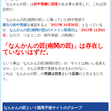
「なんかんの匠」は
的中実績に捏造
がある事も発見した。これは決
定的だ。
「なんかんの匠(南関の匠)」に載っていた的中実績で、
最古の的中実績
を確認すると「
2017年 10月30日
」となっている
が、
なんかんの匠(南関の匠)のドメイン取得日
は「
2017年 11月01
日
」なので、つまりこの「的中実績」の時期に
「なんかんの匠(南関の匠)」は存在し
ていないはずだ。
という事は「なんかんの匠(南関の匠)」の「サイトは無いし会員も
ゼロ」という、そんな状態で実績を出せるわけがない。
これは「なんかんの匠」の
実績は捏造という証拠
だと言えるだろ
う。
なんかんの匠
という
競馬予想サイト
の
グループ