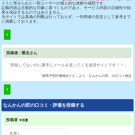
イトに寄せられた一部ユーザーの個人的な体験や感想です。
記載内容は主観的な印象に基づくものであり、サービス内容の正確性や効
果を保証するものではありません。
当サイトでは真偽の判断は行っておらず、一利用者の意見として参考まで
に掲載しております。
1
投稿者 : 匿名さん
「登録してないのに勝手にメールを送ってくる迷惑サイトです！！」
「競馬予想評価検証ナビ」より「なんかんの匠」の口コミ検証
1
なんかんの匠の口コミ・評価を投稿する
投稿者
※任意