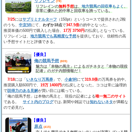
リフレイン
(78)
リフレインの
無料予想
は、
地方競馬の回収率もよく
、
非常に優れた的中率と回収率を誇っている。
7/25
には
サブリミナルターフ
（150pt）というコースで提供された2鞍
のうち、
中京5R
にて、
わずか18点
で
347.5倍
の的中となった。
推奨単価の500円で購入した場合、
17万 3750円
の払戻しとなっている。
リフレインは、
地方競馬でも高精度な予想
を提供しており、信頼性の高
い予想サイトだと評価できる。
【優良】
俺の競馬予想
(809)
魅力は「本物の馬主」によるガチネタと「本物の現役
記者」のガチ内部情報だ！
7/18
には「
いきなり万馬券
」で、
小倉9R
にて
319.0倍
の万馬券を的中。
推奨購入額600円で、
19万 1400円
の払戻しとなった。ココは常に論理的
で
説得力のある見解
が買い目には載っている。
「俺の競馬予想」は本物の馬主と、現役の記者による
唯一無二のサイト
である。
サイト内のブログ
では､新聞や雑誌では
知れないネタ
が満載な
ので必見だ｡
【優良】
原点
(415)