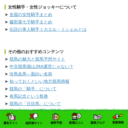
女性騎手・女性ジョッキーについて
全国の女性騎手まとめ
藤田菜七子騎手まとめ
伝説の美人騎手ミカエル・ミシェルとは
その他のおすすめコンテンツ
競馬の魅力と競馬予想サイト
中京競馬場はJRA運営じゃない？
珍馬名馬～面白い名前
知っておくといい地方競馬情報
競馬の「騎手」について
有馬記念という祭典
競馬の「注目馬」について
オリンピックの馬術と競馬
細江純子の競馬予想は当たる？
更新情報
無料予想
新着口コミ
競馬ブログ
優良サイト
低評価サイト
『競馬検証.com』誕生の理由