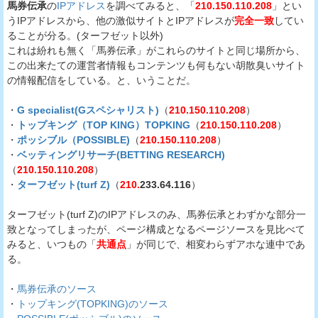
馬券伝承
の
IPアドレス
を調べてみると、「
210.150.110.208
」とい
うIPアドレスから、他の激似サイトとIPアドレスが
完全一致
してい
ることが分る。(ターフゼット以外)
これは紛れも無く「馬券伝承」がこれらのサイトと同じ場所から、
この出来たての運営者情報もコンテンツも何もない胡散臭いサイト
の情報配信をしている。と、いうことだ。
・
G specialist(Gスペシャリスト)
（
210.150.110.208
）
・
トップキング（TOP KING）TOPKING
（
210.150.110.208
）
・
ポッシブル（POSSIBLE)
（
210.150.110.208
）
・
ベッティングリサーチ(BETTING RESEARCH)
（
210.150.110.208
）
・
ターフゼット(turf Z)
（
210.
233.64.116
）
ターフゼット(turf Z)のIPアドレスのみ、馬券伝承とわずかな部分一
致となってしまったが、ページ構成となるページソースを見比べて
みると、いつもの「
共通点
」が同じで、相変わらずアホな連中であ
る。
・
馬券伝承のソース
・
トップキング(TOPKING)のソース