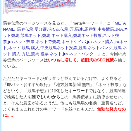
馬券伝承のページソースを見ると、「metaキーワード」に「
META
NAME=馬券伝承,受け継がれる,伝承,匠,馬連,馬券術,中央競馬,JRA,ネ
ット競馬,競馬ネット,競馬 ネット購入,競馬ネット投票,ネット投
票,jra ネット投票,ネットで競馬,ネットケイバ,jra ネット購入,jraネッ
ト,ネット 競馬 購入,中央競馬ネット投票,競馬 ネットバンク,競馬 ネ
ット 購入 方法,競馬 投票 ネット,jra ネットバンク…
」と、今回の馬
券伝承のページソースは
いつもに増して、超旧式のSEO施策
を施し
ている。
ただただキーワードがダラダラと並んでいるだけで、よく見ると
「即パットおすすめ銀行」「地方競馬新聞 無料」「ネット投票」な
どという、「競馬予想」に特化したキーワードではなく、競馬関連
で検索した人を
誰でもいいから
この「馬券伝承」に誘導させたい。
と、そんな意図があるようだ。他にも競馬場の名前、重賞名など、
よくもまぁこれだけのキーワードを並べたもんだ。
無駄な努力なの
に。。