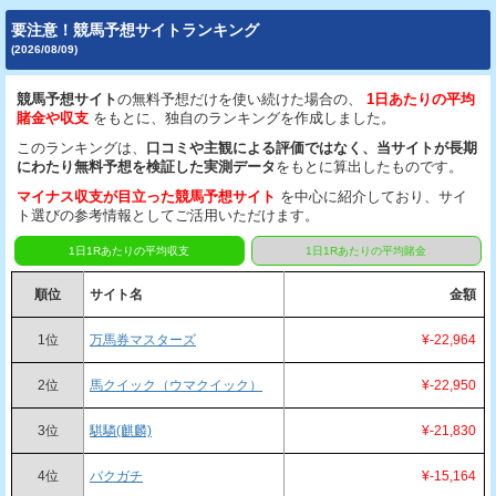
要注意！競馬予想サイトランキング
(2026/08/09)
競馬予想サイト
の無料予想だけを使い続けた場合の、
1日あたりの平均
賭金や収支
をもとに、独自のランキングを作成しました。
このランキングは、
口コミや主観による評価ではなく、当サイトが長期
にわたり無料予想を検証した実測データ
をもとに算出したものです。
マイナス収支が目立った競馬予想サイト
を中心に紹介しており、サイ
ト選びの参考情報としてご活用いただけます。
1日1Rあたりの平均収支
1日1Rあたりの平均賭金
順位
サイト名
金額
1位
万馬券マスターズ
¥-22,964
2位
馬クイック（ウマクイック）
¥-22,950
3位
騏驎(麒麟)
¥-21,830
4位
バクガチ
¥-15,164