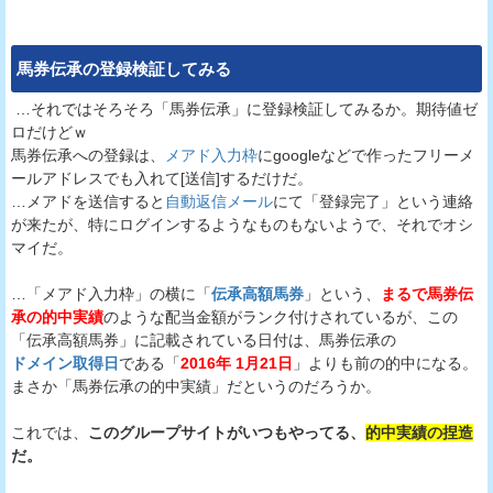
馬券伝承
の登録検証してみる
…それではそろそろ「馬券伝承」に登録検証してみるか。期待値ゼ
ロだけどｗ
馬券伝承への登録は、
メアド入力枠
にgoogleなどで作ったフリーメ
ールアドレスでも入れて[送信]するだけだ。
…メアドを送信すると
自動返信メール
にて「登録完了」という連絡
が来たが、特にログインするようなものもないようで、それでオシ
マイだ。
…「メアド入力枠」の横に「
伝承高額馬券
」という、
まるで馬券伝
承の的中実績
のような配当金額がランク付けされているが、この
「伝承高額馬券」に記載されている日付は、馬券伝承の
ドメイン取得日
である「
2016年 1月21日
」よりも前の的中になる。
まさか「馬券伝承の的中実績」だというのだろうか。
これでは、
このグループサイトがいつもやってる、
的中実績の捏造
だ。