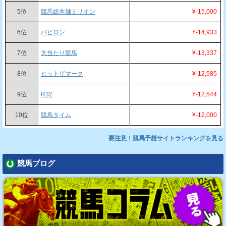
5位
競馬総本舗ミリオン
¥-15,000
6位
バビロン
¥-14,933
7位
大当たり競馬
¥-13,337
8位
ヒットザマーク
¥-12,585
9位
R32
¥-12,544
10位
競馬タイム
¥-12,000
要注意！競馬予想サイトランキングを見る
競馬ブログ