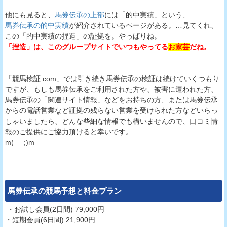
他にも見ると、
馬券伝承の上部
には「的中実績」という、
馬券伝承の的中実績
が紹介されているページがある。…見てくれ、
この「的中実績の捏造」の証拠を。やっぱりね。
「捏造」は、このグループサイトでいつもやってる
お家芸
だね。
「競馬検証.com」では引き続き馬券伝承の検証は続けていくつもり
ですが、もしも馬券伝承をご利用された方や、被害に遭われた方、
馬券伝承の「関連サイト情報」などをお持ちの方、または馬券伝承
からの電話営業など証拠の残らない営業を受けられた方などいらっ
しゃいましたら、どんな些細な情報でも構いませんので、口コミ情
報のご提供にご協力頂けると幸いです。
m(_ _;)m
馬券伝承
の競馬予想と料金プラン
・お試し会員(2日間) 79,000円
・短期会員(6日間) 21,900円