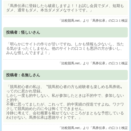
「馬券伝承に登録したら破産しますよ！！お試し会員でダメ、短期も
ダメ、通常もダメ。本当ダメダメなサイトです。」
「比較競馬.net」より「馬券伝承」の口コミ検証
投稿者 : 怪しいさん
「明らかにサイトの作りが甘いですね。しかも情報も少ないし、当た
る気がまったくしません。他のサイトの口コミも悪評の方が多いし、
みんな怪しんでますよ！」
「比較競馬.net」より「馬券伝承」の口コミ検証
投稿者 : 名無しさん
「競馬初心者の私は、〝競馬初心者の方も経験者も楽しめる馬券術〟
ってのに惹かれ登録。
しかし一度も的中しない。私が参加したときは不的中で、参加しない
と的中。
不審に思ってましたが、これって、的中実績の捏造ですよね。ワクワ
クして競馬始めたのに今は怖くてできません。
冷静に考えて、会社概要を載せてないところがまともな予想している
わけがない。馬券伝承は悪徳サイトです。」
「比較競馬.net」より「馬券伝承」の口コミ検証