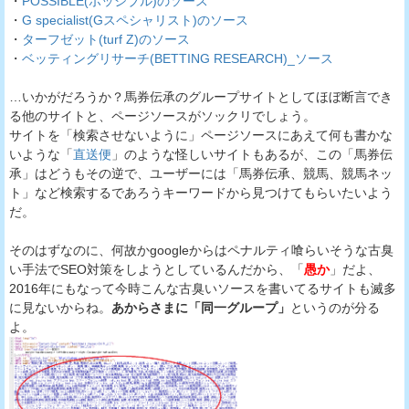
・
POSSIBLE(ポッシブル)のソース
・
G specialist(Gスペシャリスト)のソース
・
ターフゼット(turf Z)のソース
・
ベッティングリサーチ(BETTING RESEARCH)_ソース
…いかがだろうか？馬券伝承のグループサイトとしてほぼ断言でき
る他のサイトと、ページソースがソックリでしょう。
サイトを「検索させないように」ページソースにあえて何も書かな
いような「
直送便
」のような怪しいサイトもあるが、この「馬券伝
承」はどうもその逆で、ユーザーには「馬券伝承、競馬、競馬ネッ
ト」など検索するであろうキーワードから見つけてもらいたいよう
だ。
そのはずなのに、何故かgoogleからはペナルティ喰らいそうな古臭
い手法でSEO対策をしようとしているんだから、「
愚か
」だよ、
2016年にもなって今時こんな古臭いソースを書いてるサイトも滅多
に見ないからね。
あからさまに「同一グループ」
というのが分る
よ。