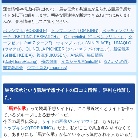
運営情報や構成内容において、馬券伝承と共通点が見られる競馬予想サ
イトを以下に紹介します。明確な関連性が断定できるわけではありませ
んが、参考情報としてご覧ください。
ポッシブル (POSSIBLE)
、
トップキング (TOP KING)
、
ベッティングリサ
ーチ（BETTING RESEARCH）
、
G specialist（Gスペシャリスト）
、
タ
ーフゼット (turf Z ターフZ)
、
ウィンプレイス (WIN PLACE)
、
UMAQLO
(ウマクロ)
、
QUINELLA PIONEER (クワイネラ パイオニア)
、
新栄競馬
(SHINEI KEIBA)
、
複源(FUKUGEN)
、
ANA馬
、
毎日競馬
(DailyHorseRacing)
、
俺の競艇
、
イニシャルM(initialM)
、
なんかんの匠
、
関東激馬会
、
ウマクロス(umacross)
馬券伝承
という
競馬予想サイト
の
口コミ
情報
、
評判
を
検証
し
た。
「
馬券伝承
」って競馬予想サイトは、ここ最近次々とサイトを作っ
ているグループによる新サイトだ。
今回の馬券伝承は、
サイトの画像やレイアウト
は、もぅほぼ「
トップキング(TOP KING)
」だよ。私がここで共通点を挙げなくて
も、あまりにも「馬券伝承」が似ているから気付かれる人もいるだ