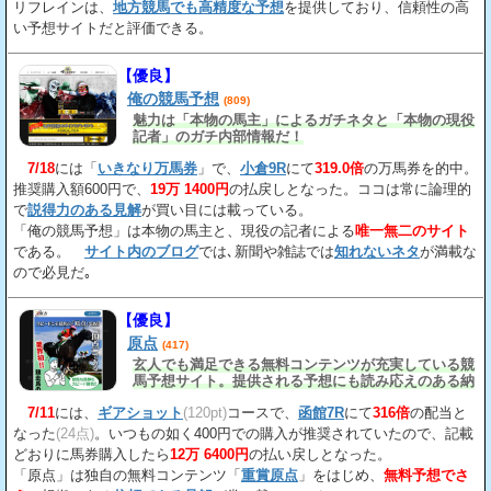
リフレインは、
地方競馬でも高精度な予想
を提供しており、信頼性の高
い予想サイトだと評価できる。
【優良】
俺の競馬予想
(809)
魅力は「本物の馬主」によるガチネタと「本物の現役
記者」のガチ内部情報だ！
7/18
には「
いきなり万馬券
」で、
小倉9R
にて
319.0倍
の万馬券を的中。
推奨購入額600円で、
19万 1400円
の払戻しとなった。ココは常に論理的
で
説得力のある見解
が買い目には載っている。
「俺の競馬予想」は本物の馬主と、現役の記者による
唯一無二のサイト
である。
サイト内のブログ
では､新聞や雑誌では
知れないネタ
が満載な
ので必見だ｡
【優良】
原点
(417)
玄人でも満足できる無料コンテンツが充実している競
馬予想サイト。提供される予想にも読み応えのある納
得の見解
が載っている。
7/11
には、
ギアショット
(120pt)
コースで、
函館7R
にて
316倍
の配当と
なった
(24点)
。いつもの如く400円での購入が推奨されていたので、記載
どおりに馬券購入したら
12万 6400円
の払い戻しとなった。
「原点」は独自の無料コンテンツ「
重賞原点
」をはじめ、
無料予想でさ