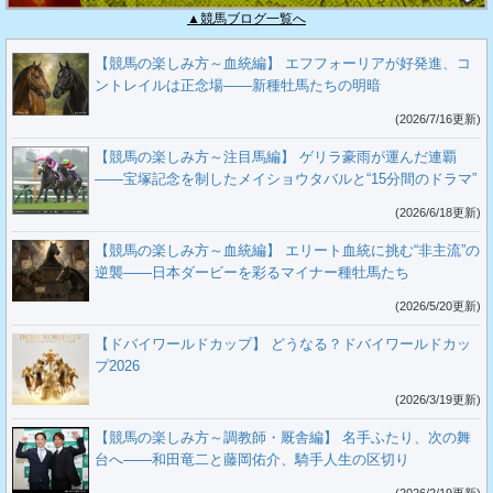
▲競馬ブログ一覧へ
【競馬の楽しみ方～血統編】 エフフォーリアが好発進、コ
ントレイルは正念場――新種牡馬たちの明暗
(2026/7/16更新)
【競馬の楽しみ方～注目馬編】 ゲリラ豪雨が運んだ連覇
――宝塚記念を制したメイショウタバルと“15分間のドラマ”
(2026/6/18更新)
【競馬の楽しみ方～血統編】 エリート血統に挑む“非主流”の
逆襲――日本ダービーを彩るマイナー種牡馬たち
(2026/5/20更新)
【ドバイワールドカップ】 どうなる？ドバイワールドカッ
プ2026
(2026/3/19更新)
【競馬の楽しみ方～調教師・厩舎編】 名手ふたり、次の舞
台へ――和田竜二と藤岡佑介、騎手人生の区切り