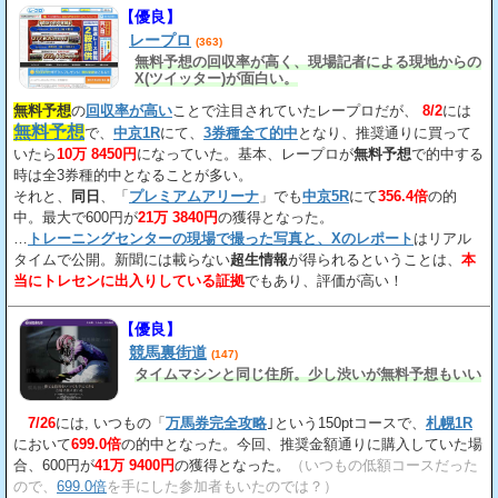
【優良】
レープロ
(363)
無料予想の回収率が高く、現場記者による現地からの
X(ツイッター)が面白い。
無料予想
の
回収率が高い
ことで注目されていたレープロだが、
8/2
には
無料予想
で、
中京1R
にて、
3券種全て的中
となり、推奨通りに買って
いたら
10万 8450円
になっていた。基本、レープロが
無料予想
で的中する
時は全3券種的中となることが多い。
それと、
同日
、「
プレミアムアリーナ
」でも
中京5R
にて
356.4倍
の的
中。最大で600円が
21万 3840円
の獲得となった。
…
トレーニングセンターの現場で撮った写真と、Xのレポート
はリアル
タイムで公開。新聞には載らない
超生情報
が得られるということは、
本
当にトレセンに出入りしている証拠
でもあり、評価が高い！
【優良】
競馬裏街道
(147)
タイムマシンと同じ住所。少し渋いが無料予想もいい
7/26
には, いつもの「
万馬券完全攻略
｣という150ptコースで、
札幌1R
において
699.0倍
の的中となった。今回、推奨金額通りに購入していた場
合、600円が
41万 9400円
の獲得となった。
（いつもの低額コースだった
ので、
699.0倍
を手にした参加者もいたのでは？）