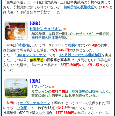
「競馬裏街道」は、平日は地方競馬・土日は中央競馬の予想を提供して
おり、予想見解は添えられていないが、
無料予想の長期検証
では
116%
と
好成績。引き続き注目の予想サイトだ。
【優良】
HRIセンチュリオン
(65)
2022年頃には限定公開していたサイトが、一般公開。
無料予想の回収率
が高い！
7/26
は｢
精選2鞍
｣というコース
(180pt）
で
札幌2R
にて
279.4倍
の的中。
推奨金額で馬券購入した場合、
25万 1460円
の獲得となった。
また、「
HRIセンチュリオン
」でも、
1ヶ月以上にわたる継続検証
を実施
した。その結果、
無料予想
の
回収率が高水準で
、推奨どおりに馬券を購
入していた場合、
16レースの累計で
＋88万2,500円の、プラス収支
となっ
ていた。
【優良】
リフレイン
(78)
リフレインの
無料予想
は、
地方競馬の回収率もよく
、
非常に優れた的中率と回収率を誇っている。
7/25
には
サブリミナルターフ
（150pt）というコースで提供された2鞍
のうち、
中京5R
にて、
わずか18点
で
347.5倍
の的中となった。
推奨単価の500円で購入した場合、
17万 3750円
の払戻しとなっている。