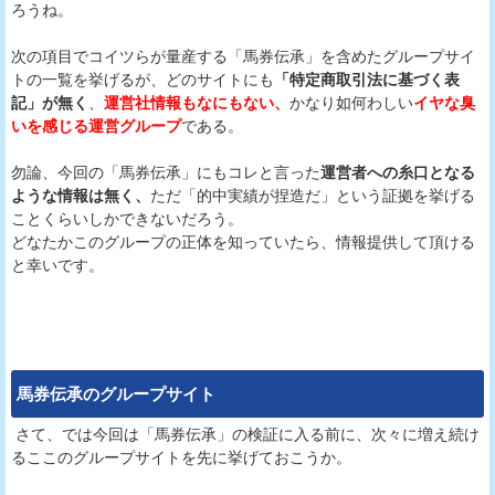
ろうね。
次の項目でコイツらが量産する「馬券伝承」を含めたグループサイ
トの一覧を挙げるが、どのサイトにも
「特定商取引法に基づく表
記」が無く
、
運営社情報もなにもない、
かなり如何わしい
イヤな臭
いを感じる運営グループ
である。
勿論、今回の「馬券伝承」にもコレと言った
運営者への糸口となる
ような情報は無く、
ただ「的中実績が捏造だ」という証拠を挙げる
ことくらいしかできないだろう。
どなたかこのグループの正体を知っていたら、情報提供して頂ける
と幸いです。
馬券伝承
のグループサイト
さて、では今回は「馬券伝承」の検証に入る前に、次々に増え続け
るここのグループサイトを先に挙げておこうか。