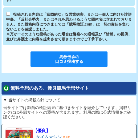
投稿される内容は「意図的な」な営業妨害、または一個人に向けた誹謗
中傷、「反社会勢力」またはそれを思わせるような団体名は含まれておりま
せん。また投稿内容につきましては「競馬検証.com」は一切の責任を負わ
ないことを確認しました。
※万が一そのような投稿があった場合は警察への通報及び「情報」の提供、
並びに弁護士に内容を提出させて頂きますのでご了承下さい。
馬券伝承
の
口コミ投稿する
無料予想のある、優良競馬予想サイト
▼ 当サイトの掲載方針について
当サイトでは独自の検証結果に基づきサイトを紹介しています。掲載リ
ンクには外部サイトへの遷移が含まれます。利用の際は公式情報をご確
認ください。
【優良】
タイムマシン
(245)