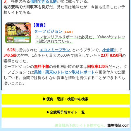
え
、根拠のある
信頼できる見解
が常に載っている。
地方競馬での回収率も良好
だ。見た目は地味だが、今後も注目したい予
想サイトである。
【優良】
ターフビジョン
(1125)
トレセンリアルリポートは必見だ。 Yahoo!ウォレッ
ト認定されてている。
6/28
に提供された｢
エコノミープラン
｣というプランで、
小倉8R
にて
340.5倍
の的中。1点あたり最大の500円で購入していたら
23万 8350円
の
獲得となった。
ターフビジョンの
無料予想
の長期検証時の結果は
回収率130%
だった。タ
ーフビジョンでは
美浦・栗東のトレセン取材レポート
を画像付きで公開
している。新聞では得られない貴重な情報を提供することができるのも
凄いことだ｡
▶︎優良・悪評・検証中を検索
▶︎全競馬予想サイト一覧
優良競馬予想サイトを探すなら、
競馬検証.com