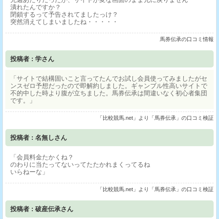
潰れたんですか？
閉鎖するって予告されてましたっけ？
突然消えてしまいましたね・・・・・
馬券伝承の口コミ情報
投稿者 : 学さん
「サイトで結構固いこと言ってたんでお試し会員使ってみましたがセ
ンスゼロ予想だったので即解約しました。ギャンブル性高いサイトで
不的中した時より腹が立ちました。馬券伝承は間違いなく初心者集団
です。」
「比較競馬.net」より「馬券伝承」の口コミ検証
投稿者 : 名無しさん
「会員料金たかくね？
のわりに当たってないってたたかれまくってるね
いらねーな」
「比較競馬.net」より「馬券伝承」の口コミ検証
投稿者 : 破産伝承さん