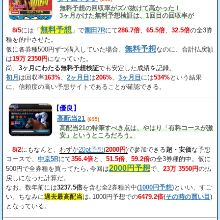
無料予想の回収率がズバ抜けて高かった！
3ヶ月かけた無料予想検証は、1回目の回収率が
163%、2回目が206%、3回目が534%だ。
無料予想
8/5
には「
」で
園田7R
にて
286.7倍
、
65.5倍
、
32.5倍
の全3券
種を的中させた。
無料予想
仮に各券種500円ずつ購入していた場合、
なのに、合計払戻額
は
19万 2350円
になっていた。
尚、
3ヶ月にわたる無料予想検証
でも安定した成績を記録。
初月
は回収率
163%
、
2ヶ月目
は
206%
、
3ヶ月目
には
534%
という結果
に。信頼度の高い予想サイトであることが確認できる。
【優良】
高配当21
(695)
高配当21の特筆すべき点は、やはり「有料コースが激
安」というところだろう。
8/2
にもなんと、
わずか
20pt予想
(
2000円
)
で参加できる
超・安価
な予想
コースで、
中京5R
にて
356.4倍
と、
51.5倍
、
59.2倍
の全3券種的中。仮に
2000円予想
500円で全券種を買ってたら､今回は
で、
23万 3550円
の払
戻しになった計算だ。
なお、数年前には
3237.5倍
を含む全2券種的中(
1000円予想
)といい、すご
い。ちなみに
過去最高配当
は､1000円予想での
6479.2倍
(
その時の買い目
)
となっている。