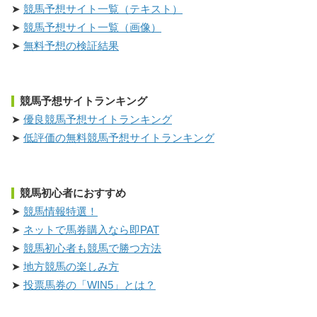
競馬予想サイト一覧（テキスト）
競馬予想サイト一覧（画像）
無料予想の検証結果
競馬予想サイトランキング
優良競馬予想サイトランキング
低評価の無料競馬予想サイトランキング
競馬初心者におすすめ
競馬情報特選！
ネットで馬券購入なら即PAT
競馬初心者も競馬で勝つ方法
地方競馬の楽しみ方
投票馬券の「WIN5」とは？