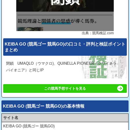
出典：競馬検証.com
KEIBA GO (競馬ゴー 競馬GO)の⼝コミ・評判と検証ポイント
まとめ
閉鎖 UMAQLO（ウマクロ)、QUINELLA PIONEER（クワイネラ
パイオニア）と同じIP
この競馬予想サイトを見る
KEIBA GO (競馬ゴー 競馬GO)の基本情報
サイト名
KEIBA GO (競馬ゴー 競馬GO)