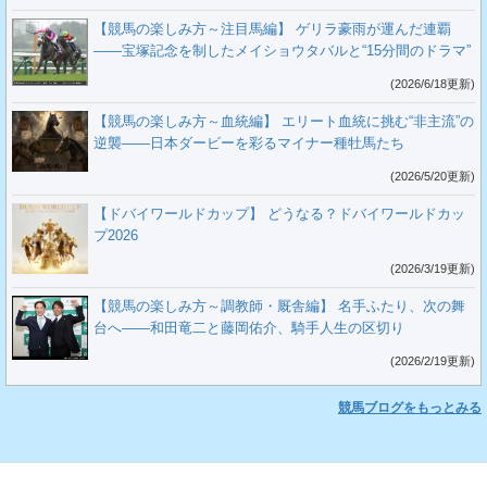
【競馬の楽しみ方～注目馬編】 ゲリラ豪雨が運んだ連覇
――宝塚記念を制したメイショウタバルと“15分間のドラマ”
(2026/6/18更新)
【競馬の楽しみ方～血統編】 エリート血統に挑む“非主流”の
逆襲――日本ダービーを彩るマイナー種牡馬たち
(2026/5/20更新)
【ドバイワールドカップ】 どうなる？ドバイワールドカッ
プ2026
(2026/3/19更新)
【競馬の楽しみ方～調教師・厩舎編】 名手ふたり、次の舞
台へ――和田竜二と藤岡佑介、騎手人生の区切り
(2026/2/19更新)
競馬ブログをもっとみる