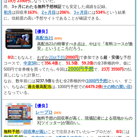
は
19万 2350円
になっていた。
尚、
3ヶ月にわたる無料予想検証
でも安定した成績を記録。
初月
は回収率
163%
、
2ヶ月目
は
206%
、
3ヶ月目
には
534%
という結果
に。信頼度の高い予想サイトであることが確認できる。
【優良】
高配当21
(695)
高配当21の特筆すべき点は、やはり「有料コースが激
安」というところだろう。
8/2
にもなんと、
わずか
20pt予想
(
2000円
)
で参加できる
超・安価
な予想
コースで、
中京5R
にて
356.4倍
と、
51.5倍
、
59.2倍
の全3券種的中。仮に
2000円予想
500円で全券種を買ってたら､今回は
で、
23万 3550円
の払
戻しになった計算だ。
なお、数年前には
3237.5倍
を含む全2券種的中(
1000円予想
)といい、すご
い。ちなみに
過去最高配当
は､1000円予想での
6479.2倍
(
その時の買い目
)
となっている。
【優良】
レープロ
(363)
無料予想の回収率が高く、現場記者による現地からの
X(ツイッター)が面白い。
無料予想
の
回収率が高い
ことで注目されていたレープロだが、
8/2
には