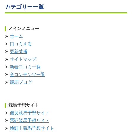
カテゴリー一覧
メインメニュー
ホーム
口コミする
更新情報
サイトマップ
新着口コミ一覧
全コンテンツ一覧
競馬ブログ
競馬予想サイト
優良競馬予想サイト
悪評競馬予想サイト
検証中競馬予想サイト