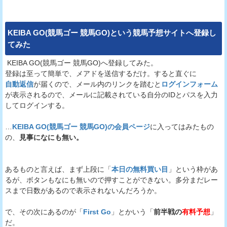
KEIBA GO(競馬ゴー 競馬GO)
という
競馬予想サイト
へ登録し
てみた
KEIBA GO(競馬ゴー 競馬GO)へ登録してみた。
登録は至って簡単で、メアドを送信するだけ。すると直ぐに
自動返信
が届くので、メール内のリンクを踏むと
ログインフォーム
が表示されるので、メールに記載されている自分のIDとパスを入力
してログインする。
…
KEIBA GO(競馬ゴー 競馬GO)の会員ページ
に入ってはみたもの
の、
見事になにも無い。
あるものと言えば、まず上段に「
本日の無料買い目
」という枠があ
るが、ボタンもなにも無いので押すことができない。多分まだレー
スまで日数があるので表示されないんだろうか。
で、その次にあるのが「
First Go
」とかいう「
前半戦の
有料予想
」
だ。