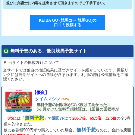
並びに弁護士に内容を提出させて頂きますのでご了承下さい。
KEIBA GO (競馬ゴー 競馬GO)
の
口コミ投稿する
無料予想のある、優良競馬予想サイト
▼ 当サイトの掲載方針について
当サイトでは独自の検証結果に基づきサイトを紹介しています。掲載リ
ンクには外部サイトへの遷移が含まれます。利用の際は公式情報をご確
認ください。
【優良】
タイムマシン
(245)
無料予想の回収率がズバ抜けて高かった！
3ヶ月かけた無料予想検証は、1回目の回収率が
163%、2回目が206%、3回目が534%だ。
無料予想
8/5
には「
」で
園田7R
にて
286.7倍
、
65.5倍
、
32.5倍
の全3券
種を的中させた。
無料予想
仮に各券種500円ずつ購入していた場合、
なのに、合計払戻額