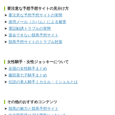
要注意な予想予想サイトの見分け方
要注意な予想予想サイトの実態
迷惑メール（スパム）による被害
電話勧誘トラブルの実態
退会できない競馬予想サイト
競馬予想サイトのトラブル対策
女性騎手・女性ジョッキーについて
全国の女性騎手まとめ
藤田菜七子騎手まとめ
伝説の美人騎手ミカエル・ミシェルとは
その他のおすすめコンテンツ
競馬の魅力と競馬予想サイト