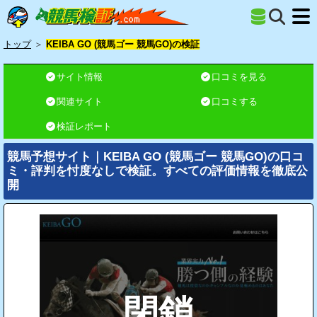
トップ
＞
KEIBA GO (競馬ゴー 競馬GO)の検証
サイト情報
口コミを見る
関連サイト
口コミする
検証レポート
競馬予想サイト｜KEIBA GO (競馬ゴー 競馬GO)の口コ
ミ・評判を忖度なしで検証。すべての評価情報を徹底公
開
閉鎖