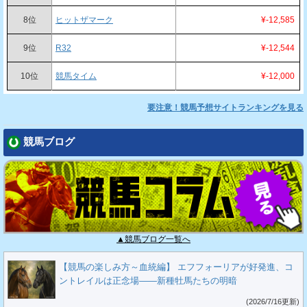
8位
ヒットザマーク
¥-12,585
9位
R32
¥-12,544
10位
競馬タイム
¥-12,000
要注意！競馬予想サイトランキングを見る
競馬ブログ
▲競馬ブログ一覧へ
【競馬の楽しみ方～血統編】 エフフォーリアが好発進、コ
ントレイルは正念場――新種牡馬たちの明暗
(2026/7/16更新)