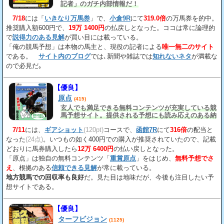
記者」のガチ内部情報だ！
7/18
には「
いきなり万馬券
」で、
小倉9R
にて
319.0倍
の万馬券を的中。
推奨購入額600円で、
19万 1400円
の払戻しとなった。ココは常に論理的
で
説得力のある見解
が買い目には載っている。
「俺の競馬予想」は本物の馬主と、現役の記者による
唯一無二のサイト
である。
サイト内のブログ
では､新聞や雑誌では
知れないネタ
が満載な
ので必見だ｡
【優良】
原点
(415)
玄人でも満足できる無料コンテンツが充実している競
馬予想サイト。提供される予想にも読み応えのある納
得の見解
が載っている。
7/11
には、
ギアショット
(120pt)
コースで、
函館7R
にて
316倍
の配当と
なった
(24点)
。いつもの如く400円での購入が推奨されていたので、記載
どおりに馬券購入したら
12万 6400円
の払い戻しとなった。
「原点」は独自の無料コンテンツ「
重賞原点
」をはじめ、
無料予想でさ
え
、根拠のある
信頼できる見解
が常に載っている。
地方競馬での回収率も良好
だ。見た目は地味だが、今後も注目したい予
想サイトである。
【優良】
ターフビジョン
(1125)