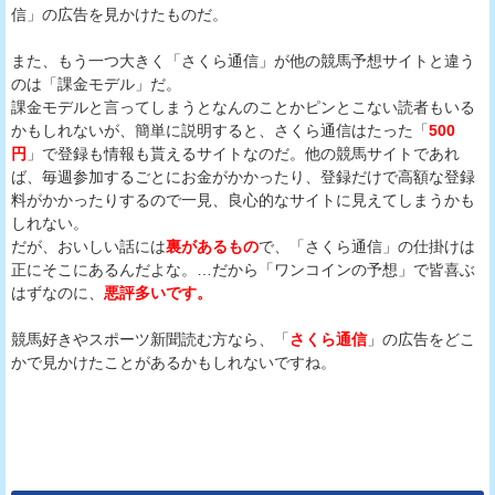
信」の広告を見かけたものだ。
また、もう一つ大きく「さくら通信」が他の競馬予想サイトと違う
のは「課金モデル」だ。
課金モデルと言ってしまうとなんのことかピンとこない読者もいる
かもしれないが、簡単に説明すると、さくら通信はたった「
500
円
」で登録も情報も貰えるサイトなのだ。他の競馬サイトであれ
ば、毎週参加するごとにお金がかかったり、登録だけで高額な登録
料がかかったりするので一見、良心的なサイトに見えてしまうかも
しれない。
だが、おいしい話には
裏があるもの
で、「さくら通信」の仕掛けは
正にそこにあるんだよな。…だから「ワンコインの予想」で皆喜ぶ
はずなのに、
悪評多いです。
競馬好きやスポーツ新聞読む方なら、「
さくら通信
」の広告をどこ
かで見かけたことがあるかもしれないですね。