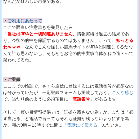
なんだか疑わしい画像である。
・
ご利用にあたって
ここで面白い注意書きを発見したｗ
「
当社はJRAと一切関連ありません。
情報実績は過去の結果であ
り、今後の的中を保証するものではありません」…って、
知っとる
わｗｗｗ
なんでこんな怪しい競馬サイトがJRAと関連してるだな
んて誰も思わないし、そもそもお宅の的中実績自体がねつ造ｘって
疑われてるわ。
・ご登録
ここまでの検証で、さくら通信に登録するには電話番号が必須なの
は分かっていたが、一応登録フォームも掲載しておく。
こんな感じ
で、当たり前のように必須項目に「
電話番号
」があるよｗ
そして「買い目情報提供」は「証拠を残さない為」か、または「必
ず当たる」と電話で言ってもそれも証拠が残らないようにする為
か、朝の9時～13時までに間に「
電話にて伝える
」んだとさ。