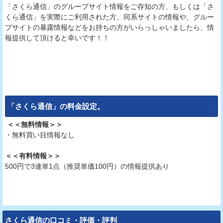
「さくら通信」のグループサイト情報をご存知の方、もしくは「さ
くら通信」を実際にご利用された方、同系サイトの情報や、グルー
プサイトの暴露情報などをお持ちの方がいらっしゃいましたら、情
報提供して頂けると幸いです！！
「
さくら通信
」の料金設定。
＜＜無料情報＞＞
・無料買い目情報なし
＜＜有料情報＞＞
500円で3連単1点（推奨単価100円）の情報提供あり
さくら通信の口コミ・評価・評判