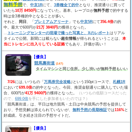
無料予想
で、
中京1R
にて、
3券種全て的中
となり、推奨通りに買って
いたら
10万 8450円
になっていた。基本、レープロが
無料予想
で的中する
時は全3券種的中となることが多い。
それと、
同日
、「
プレミアムアリーナ
」でも
中京5R
にて
356.4倍
の的
中。最大で600円が
21万 3840円
の獲得となった。
…
トレーニングセンターの現場で撮った写真と、Xのレポート
はリアル
タイムで公開。新聞には載らない
超生情報
が得られるということは、
本
当にトレセンに出入りしている証拠
でもあり、評価が高い！
【優良】
競馬裏街道
(147)
タイムマシンと同じ住所。少し渋いが無料予想もいい
7/26
には, いつもの「
万馬券完全攻略
｣という150ptコースで、
札幌1R
において
699.0倍
の的中となった。今回、推奨金額通りに購入していた場
合、600円が
41万 9400円
の獲得となった。
（いつもの低額コースだった
ので、
699.0倍
を手にした参加者もいたのでは？）
「競馬裏街道」は、平日は地方競馬・土日は中央競馬の予想を提供して
おり、予想見解は添えられていないが、
無料予想の長期検証
では
116%
と
好成績。引き続き注目の予想サイトだ。
【優良】