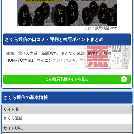
出典：競馬検証.com
さくら通信の⼝コミ・評判と検証ポイントまとめ
閉鎖 電話入力系、新聞系で、まんてん競馬、的中丸、無敗、
HONRYU(本流)、ウイニングジャパンも、同一IP
この競馬予想サイトを見る
さくら通信の基本情報
サイト名
さくら通信
サイトURL