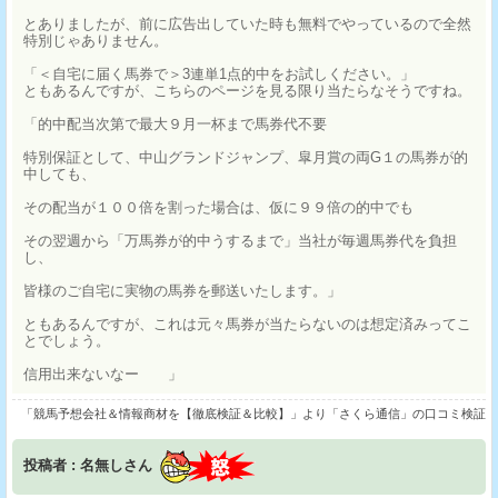
とありましたが、前に広告出していた時も無料でやっているので全然
特別じゃありません。
「＜自宅に届く馬券で＞3連単1点的中をお試しください。」
ともあるんですが、こちらのページを見る限り当たらなそうですね。
「的中配当次第で最大９月一杯まで馬券代不要
特別保証として、中山グランドジャンプ、皐月賞の両G１の馬券が的
中しても、
その配当が１００倍を割った場合は、仮に９９倍の的中でも
その翌週から「万馬券が的中うするまで」当社が毎週馬券代を負担
し、
皆様のご自宅に実物の馬券を郵送いたします。」
ともあるんですが、これは元々馬券が当たらないのは想定済みってこ
とでしょう。
信用出来ないなー 」
「競馬予想会社＆情報商材を【徹底検証＆比較】」より「さくら通信」の口コミ検証
投稿者 : 名無しさん