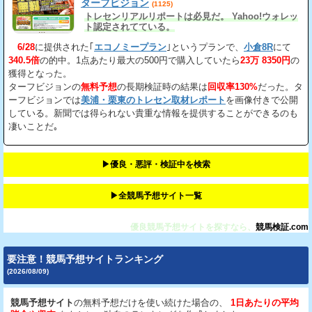
ターフビジョン
(1125)
トレセンリアルリポートは必見だ。 Yahoo!ウォレッ
ト認定されてている。
6/28
に提供された｢
エコノミープラン
｣というプランで、
小倉8R
にて
340.5倍
の的中。1点あたり最大の500円で購入していたら
23万 8350円
の
獲得となった。
ターフビジョンの
無料予想
の長期検証時の結果は
回収率130%
だった。タ
ーフビジョンでは
美浦・栗東のトレセン取材レポート
を画像付きで公開
している。新聞では得られない貴重な情報を提供することができるのも
凄いことだ｡
▶︎優良・悪評・検証中を検索
▶︎全競馬予想サイト一覧
優良競馬予想サイトを探すなら、
競馬検証.com
要注意！競馬予想サイトランキング
(2026/08/09)
競馬予想サイト
の無料予想だけを使い続けた場合の、
1日あたりの平均