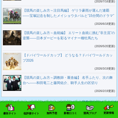
(2026/7/16更新)
【競馬の楽しみ方～注目馬編】 ゲリラ豪雨が運んだ連覇
――宝塚記念を制したメイショウタバルと“15分間のドラマ”
(2026/6/18更新)
【競馬の楽しみ方～血統編】 エリート血統に挑む“非主流”の
逆襲――日本ダービーを彩るマイナー種牡馬たち
(2026/5/20更新)
【ドバイワールドカップ】 どうなる？ドバイワールドカッ
プ2026
(2026/3/19更新)
【競馬の楽しみ方～調教師・厩舎編】 名手ふたり、次の舞
台へ――和田竜二と藤岡佑介、騎手人生の区切り
(2026/2/19更新)
競馬ブログをもっとみる
更新情報
無料予想
新着口コミ
競馬ブログ
優良サイト
低評価サイト