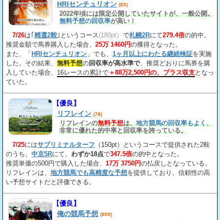
HRIセンチュリオン
(65)
2022年頃には限定公開していたサイトが、一般公開。
無料予想の回収率
が高い！
7/26
は｢
精選2鞍
｣というコース
(180pt）
で
札幌2R
にて
279.4倍
の的中。
推奨金額で馬券購入した場合、
25万 1460円
の獲得となった。
また、「
HRIセンチュリオン
」でも、
1ヶ月以上にわたる継続検証
を実施
した。その結果、
無料予想
の
回収率が高水準で
、推奨どおりに馬券を購
入していた場合、
16レースの累計で
＋88万2,500円の、プラス収支
となっ
ていた。
【優良】
リフレイン
(78)
リフレインの
無料予想
は、
地方競馬の回収率もよく
、
非常に優れた的中率と回収率を誇っている。
7/25
には
サブリミナルターフ
（150pt）というコースで提供された2鞍
のうち、
中京5R
にて、
わずか18点
で
347.5倍
の的中となった。
推奨単価の500円で購入した場合、
17万 3750円
の払戻しとなっている。
リフレインは、
地方競馬でも高精度な予想
を提供しており、信頼性の高
い予想サイトだと評価できる。
【優良】
俺の競馬予想
(809)