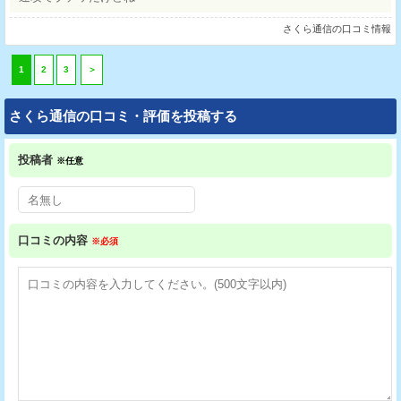
さくら通信の口コミ情報
1
2
3
＞
さくら通信の口コミ・評価を投稿する
投稿者
※任意
口コミの内容
※必須