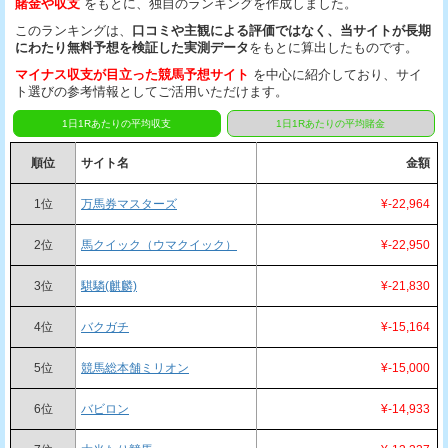
賭金や収支
をもとに、独自のランキングを作成しました。
このランキングは、
口コミや主観による評価ではなく、当サイトが長期
にわたり無料予想を検証した実測データ
をもとに算出したものです。
マイナス収支が目立った競馬予想サイト
を中心に紹介しており、サイ
ト選びの参考情報としてご活用いただけます。
1日1Rあたりの平均収支
1日1Rあたりの平均賭金
順位
サイト名
金額
1位
万馬券マスターズ
¥-22,964
2位
馬クイック（ウマクイック）
¥-22,950
3位
騏驎(麒麟)
¥-21,830
4位
バクガチ
¥-15,164
5位
競馬総本舗ミリオン
¥-15,000
6位
バビロン
¥-14,933