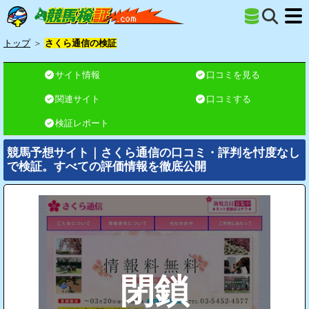
トップ
＞
さくら通信の検証
サイト情報
口コミを見る
関連サイト
口コミする
検証レポート
競馬予想サイト｜さくら通信の口コミ・評判を忖度なし
で検証。すべての評価情報を徹底公開
閉鎖