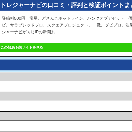
トレジャーナビの⼝コミ・評判と検証ポイントま
登録料500円 宝星、どさんこホットライン、バンクオブアセット、
ビ、サラブレッドプロ、スクエアプロジェクト、一戦、ダビプロ、決
ジャーナビが同じIPの新聞系
この競馬予想サイトを見る