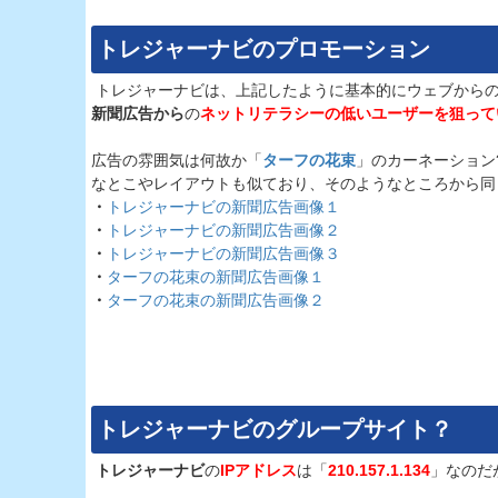
トレジャーナビ
のプロモーション
トレジャーナビは、上記したように基本的にウェブから
新聞広告から
の
ネットリテラシーの低いユーザーを狙って
広告の雰囲気は何故か「
ターフの花束
」のカーネーション
なとこやレイアウトも似ており、そのようなところから同
・
トレジャーナビの新聞広告画像１
・
トレジャーナビの新聞広告画像２
・
トレジャーナビの新聞広告画像３
・
ターフの花束の新聞広告画像１
・
ターフの花束の新聞広告画像２
トレジャーナビ
のグループサイト？
トレジャーナビ
の
IPアドレス
は「
210.157.1.134
」なのだ