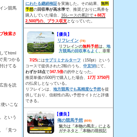
にわたる継続検証
を実施した。その結果、
無料
イン競馬
予想
の
回収率が高水準で
、推奨どおりに馬券を
購入していた場合、
16レースの累計で
＋88万
2,500円の、プラス収支
となっていた。
ブ検索さ
【優良】
リフレイン
(78)
リフレインの
無料予想
は、
地
方競馬の回収率もよく
、非常
html
に優れた的中率と回収率を誇
果で見つかる
7/25
には
サブリミナルターフ
っている。
（150pt）という
付けてる
コースで提供された2鞍のうち、
中京5R
にて、
わずか18点
で
347.5倍
の的中となった。
推奨単価の500円で購入した場合、
17万 3750円
の払戻しとなっている。
広告を読
リフレインは、
地方競馬でも高精度な予想
を提
供しており、信頼性の高い予想サイトだと評価
できる。
に使いこな
【優良】
。という
俺の競馬予想
(809)
魅力は「本物の馬主」による
、「見つ
ガチネタと「本物の現役記
者」のガチ内部情報だ！