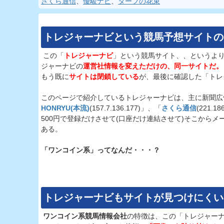
さくら通信
、
優駿ナビ
、
ターフの花束
トレジャーナビ
という
競馬予想サイト
の
この「
トレジャーナビ
」という競馬サイト、、というよ
ジャーナビの
運営社情報を変えただけの、同一サイトだ。
もう既に
サイトは閉鎖している
が、最後に確認した「トレ
このページで紹介しているトレジャーナビは、主に新聞広
HONRYU(本流)
(157.7.136.177)」、「
さくら通信
(221.
500円で登録だけさせて(口座だけ連結させて)そこから
ある。
「ワンコイン系」ってなんだ・・・？
トレジャーナビ
もサイトが見つけにくい
ワンコイン系競馬情報会社
の特徴は、この「トレジャー