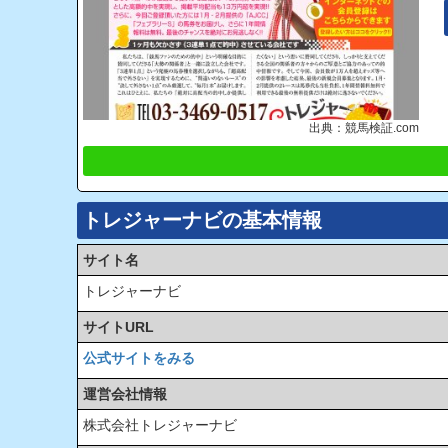
出典：競馬検証.com
トレジャーナビの基本情報
サイト名
トレジャーナビ
サイトURL
公式サイトをみる
運営会社情報
株式会社トレジャーナビ