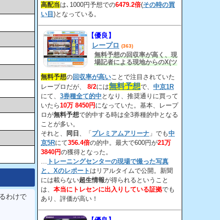
高配当
は､1000円予想での
6479.2倍
(
その時の買
い目
)となっている。
【優良】
レープロ
(363)
無料予想の回収率が高く、現
場記者による現地からのX(ツ
イッター)が面白い。
無料予想
の
回収率が高い
ことで注目されていた
無料予想
レープロだが、
8/2
には
で、
中京1R
にて、
3券種全て的中
となり、推奨通りに買って
いたら
10万 8450円
になっていた。基本、レープ
ロが
無料予想
で的中する時は全3券種的中となる
ことが多い。
それと、
同日
、「
プレミアムアリーナ
」でも
中
京5R
にて
356.4倍
の的中。最大で600円が
21万
3840円
の獲得となった。
…
トレーニングセンターの現場で撮った写真
と、Xのレポート
はリアルタイムで公開。新聞
には載らない
超生情報
が得られるということ
は、
本当にトレセンに出入りしている証拠
でも
るわけで
あり、評価が高い！