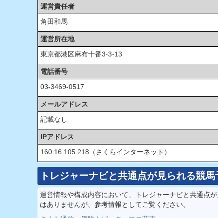
運営責任者
角田和馬
運営所在地
東京都港区麻布十番3-3-13
電話番号
03-3469-0517
メールアドレス
記載なし
IPアドレス
160.16.105.218（さくらインターネット）
トレジャーナビと共通点が見られる競馬
運営情報や構成内容において、トレジャーナビと共通点が
はありませんが、参考情報としてご覧ください。