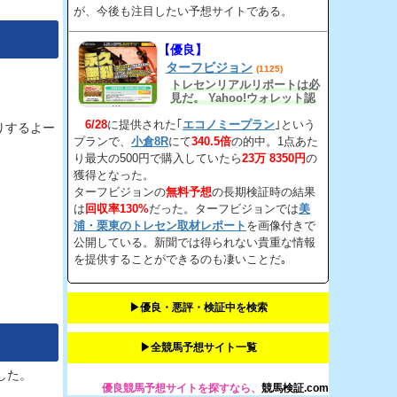
が、今後も注目したい予想サイトである。
【優良】
ターフビジョン
(1125)
トレセンリアルリポートは必
見だ。 Yahoo!ウォレット認
定されてている。
6/28
に提供された｢
エコノミープラン
｣という
りするよー
プランで、
小倉8R
にて
340.5倍
の的中。1点あた
り最大の500円で購入していたら
23万 8350円
の
獲得となった。
ターフビジョンの
無料予想
の長期検証時の結果
は
回収率130%
だった。ターフビジョンでは
美
浦・栗東のトレセン取材レポート
を画像付きで
公開している。新聞では得られない貴重な情報
を提供することができるのも凄いことだ｡
▶︎優良・悪評・検証中を検索
▶︎全競馬予想サイト一覧
した。
優良競馬予想サイトを探すなら、
競馬検証.com