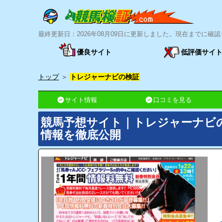
最終更新日：2026年08月09日に更新しました。現在までに確認
優良サイト
低評価サイ
トップ
＞
トレジャーナビの検証
サイト情報
口コミを見る
競馬予想サイト｜トレジャーナビ
情報を徹底公開