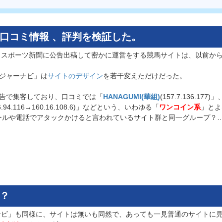
口コミ
情報
、
評判
を
検証
した。
りスポーツ新聞に公告出稿して密かに運営をする競馬サイトは、以前か
ジャーナビ」は
サイトのデザイン
を若干変えただけだった。
告で集客しており、口コミでは「
HANAGUMI(華組)
(157.7.136.177)
186.94.116→160.16.108.6)」などという、いわゆる「
ワンコイン系
」とよ
メールや電話でアタックかけると言われているサイト群と同一グループ？
？
ナビ」も同様に、サイトは無いも同然で、あっても一見普通のサイトに