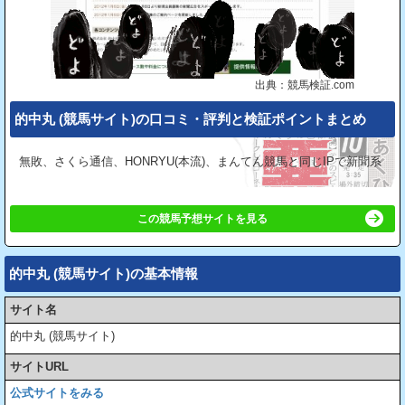
出典：競馬検証.com
的中丸 (競馬サイト)の⼝コミ・評判と検証ポイントまとめ
無敗、さくら通信、HONRYU(本流)、まんてん競馬と同じIPで新聞系
この競馬予想サイトを見る
的中丸 (競馬サイト)の基本情報
サイト名
的中丸 (競馬サイト)
サイトURL
公式サイトをみる