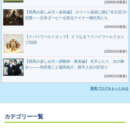
(2026/6/18更新)
【競馬の楽しみ方～血統編】 エリート血統に挑む“非主流”の
逆襲――日本ダービーを彩るマイナー種牡馬たち
(2026/5/20更新)
【ドバイワールドカップ】 どうなる？ドバイワールドカッ
プ2026
(2026/3/19更新)
【競馬の楽しみ方～調教師・厩舎編】 名手ふたり、次の舞
台へ――和田竜二と藤岡佑介、騎手人生の区切り
(2026/2/19更新)
競馬ブログをもっとみる
カテゴリー一覧