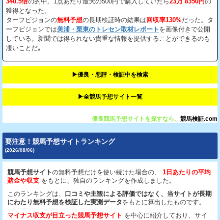
340.5倍
の的中。1点あたり最大の500円で購入していたら
23万 8350円
の
獲得となった。
ターフビジョンの
無料予想
の長期検証時の結果は
回収率130%
だった。タ
ーフビジョンでは
美浦・栗東のトレセン取材レポート
を画像付きで公開
している。新聞では得られない貴重な情報を提供することができるのも
凄いことだ｡
▶︎優良・悪評・検証中を検索
▶︎全競馬予想サイト一覧
優良競馬予想サイトを探すなら、
競馬検証.com
要注意！競馬予想サイトランキング
(2026/08/06)
競馬予想サイト
の無料予想だけを使い続けた場合の、
1日あたりの平均
賭金や収支
をもとに、独自のランキングを作成しました。
このランキングは、
口コミや主観による評価ではなく、当サイトが長期
にわたり無料予想を検証した実測データ
をもとに算出したものです。
マイナス収支が目立った競馬予想サイト
を中心に紹介しており、サイ