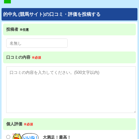
的中丸 (競馬サイト)の口コミ・評価を投稿する
投稿者
※任意
口コミの内容
※必須
個人評価
※必須
大満足！最高！