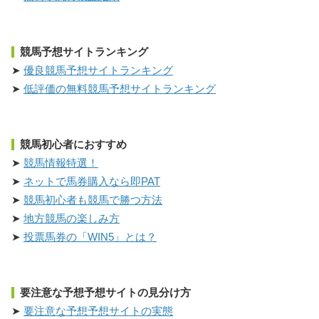
競馬予想サイトランキング
優良競馬予想サイトランキング
低評価の無料競馬予想サイトランキング
競馬初心者におすすめ
競馬情報特選！
ネットで馬券購入なら即PAT
競馬初心者も競馬で勝つ方法
地方競馬の楽しみ方
投票馬券の「WIN5」とは？
要注意な予想予想サイトの見分け方
要注意な予想予想サイトの実態