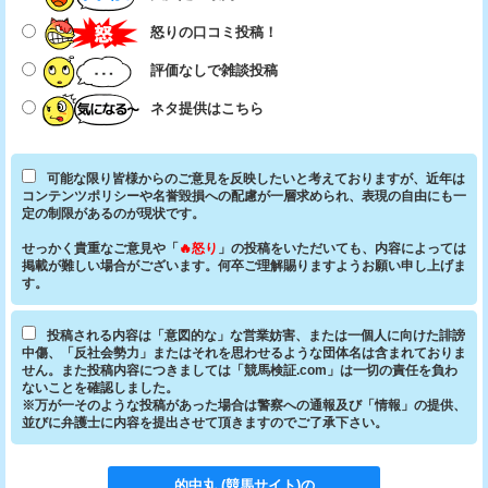
怒りの口コミ投稿！
評価なしで雑談投稿
ネタ提供はこちら
可能な限り皆様からのご意見を反映したいと考えておりますが、近年は
コンテンツポリシーや名誉毀損への配慮が一層求められ、表現の自由にも一
定の制限があるのが現状です。
せっかく貴重なご意見や「
🔥怒り
」の投稿をいただいても、内容によっては
掲載が難しい場合がございます。何卒ご理解賜りますようお願い申し上げま
す。
投稿される内容は「意図的な」な営業妨害、または一個人に向けた誹謗
中傷、「反社会勢力」またはそれを思わせるような団体名は含まれておりま
せん。また投稿内容につきましては「競馬検証.com」は一切の責任を負わ
ないことを確認しました。
※万が一そのような投稿があった場合は警察への通報及び「情報」の提供、
並びに弁護士に内容を提出させて頂きますのでご了承下さい。
的中丸 (競馬サイト)
の