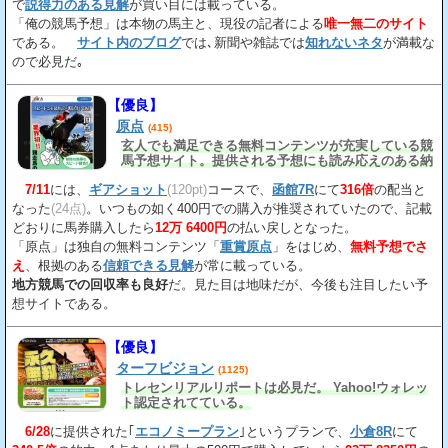
で
説得力のある見解
が買い目には載っている。
「俺の競馬予想」は本物の馬主と、現役の記者による
唯一無二のサイト
である。
サイト内のブログ
では､新聞や雑誌では
知れないネタ
が満載な
ので必見だ｡
【優良】
原点
(415)
玄人でも満足できる無料コンテンツが充実している競
馬予想サイト。提供される予想にも読み応えのある納
得の見解
が載っている。
7/11
には、
ギアショット
(120pt)
コースで、
函館7R
にて
316倍
の配当と
なった
(24点)
。いつもの如く400円での購入が推奨されていたので、記載
どおりに馬券購入したら
12万 6400円
の払い戻しとなった。
「原点」は独自の無料コンテンツ「
重賞原点
」をはじめ、
無料予想でさ
え
、根拠のある
信頼できる見解
が常に載っている。
地方競馬での回収率も良好
だ。見た目は地味だが、今後も注目したい予
想サイトである。
【優良】
ターフビジョン
(1125)
トレセンリアルリポートは必見だ。 Yahoo!ウォレッ
ト認定されてている。
6/28
に提供された｢
エコノミープラン
｣というプランで、
小倉8R
にて