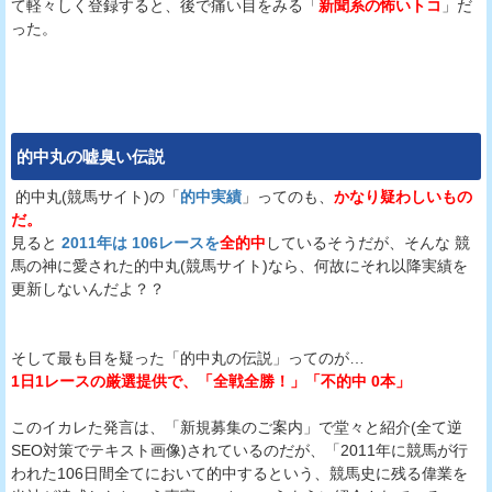
て軽々しく登録すると、後で痛い目をみる「
新聞系の怖いトコ
」だ
った。
的中丸
の嘘臭い伝説
的中丸(競馬サイト)の「
的中実績
」ってのも、
かなり疑わしいもの
だ。
見ると
2011年は 106レースを
全的中
しているそうだが、そんな 競
馬の神に愛された的中丸(競馬サイト)なら、何故にそれ以降実績を
更新しないんだよ？？
そして最も目を疑った「的中丸の伝説」ってのが…
1日1レースの厳選提供で、「全戦全勝！」「不的中 0本」
このイカレた発言は、「新規募集のご案内」で堂々と紹介(全て逆
SEO対策でテキスト画像)されているのだが、「2011年に競馬が行
われた106日間全てにおいて的中するという、競馬史に残る偉業を