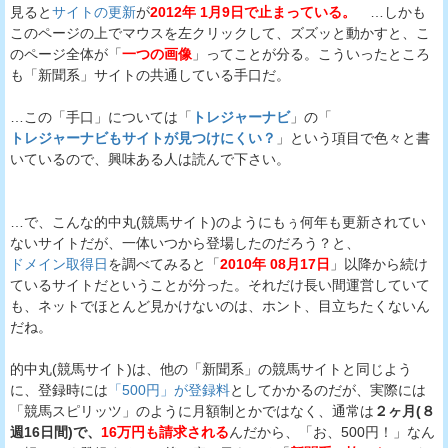
見ると
サイトの更新
が
2012年 1月9日で止まっている。
…しかも
このページの上でマウスを左クリックして、ズズッと動かすと、こ
のページ全体が「
一つの画像
」ってことが分る。こういったところ
も「新聞系」サイトの共通している手口だ。
…この「手口」については「
トレジャーナビ
」の「
トレジャーナビもサイトが見つけにくい？
」という項目で色々と書
いているので、興味ある人は読んで下さい。
…で、こんな的中丸(競馬サイト)のようにもぅ何年も更新されてい
ないサイトだが、一体いつから登場したのだろう？と、
ドメイン取得日
を調べてみると「
2010年 08月17日
」以降から続け
ているサイトだということが分った。それだけ長い間運営していて
も、ネットでほとんど見かけないのは、ホント、目立ちたくないん
だね。
的中丸(競馬サイト)は、他の「新聞系」の競馬サイトと同じよう
に、登録時には
「500円」が登録料
としてかかるのだが、実際には
「競馬スピリッツ」のように月額制とかではなく、通常は
２ヶ月(８
週16日間)で、
16万円も請求される
んだから、「お、500円！」なん