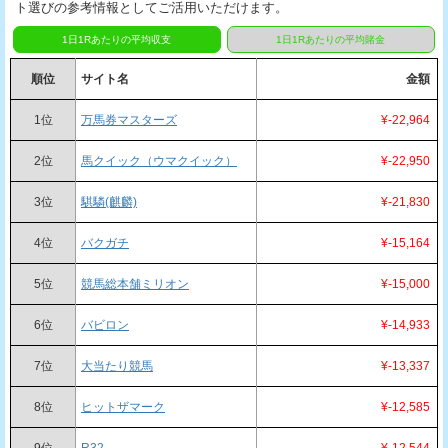
ト選びの参考情報としてご活用いただけます。
1日1Rあたりの平均収支
1日1Rあたりの平均賭金
順位
サイト名
金額
1位
万馬券マスターズ
¥-22,964
2位
馬クイック（ウマクイック）
¥-22,950
3位
騏驎(麒麟)
¥-21,830
4位
バクガチ
¥-15,164
5位
競馬総本舗ミリオン
¥-15,000
6位
バビロン
¥-14,933
7位
大当たり競馬
¥-13,337
8位
ヒットザマーク
¥-12,585