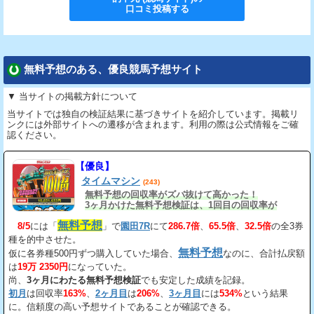
口コミ投稿する
無料予想のある、優良競馬予想サイト
▼ 当サイトの掲載方針について
当サイトでは独自の検証結果に基づきサイトを紹介しています。掲載リ
ンクには外部サイトへの遷移が含まれます。利用の際は公式情報をご確
認ください。
【優良】
タイムマシン
(243)
無料予想の回収率がズバ抜けて高かった！
3ヶ月かけた無料予想検証は、1回目の回収率が
163%、2回目が206%、3回目が534%だ。
無料予想
8/5
には「
」で
園田7R
にて
286.7倍
、
65.5倍
、
32.5倍
の全3券
種を的中させた。
無料予想
仮に各券種500円ずつ購入していた場合、
なのに、合計払戻額
は
19万 2350円
になっていた。
尚、
3ヶ月にわたる無料予想検証
でも安定した成績を記録。
初月
は回収率
163%
、
2ヶ月目
は
206%
、
3ヶ月目
には
534%
という結果
に。信頼度の高い予想サイトであることが確認できる。