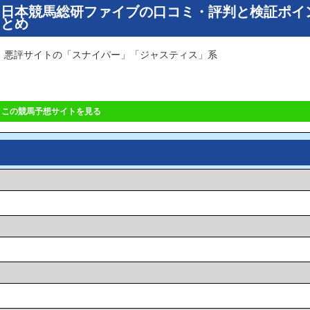
日本競馬総研ファイブの⼝コミ・評判と検証ポイ
とめ
悪評サイトの「スナイパー」「ジャスティス」系
この競馬予想サイトを見る