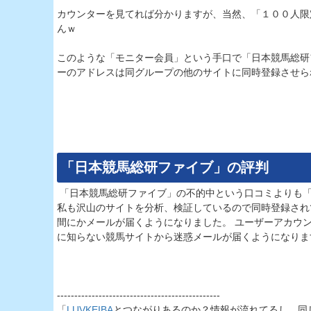
カウンターを見てれば分かりますが、当然、「１００人限
んｗ
このような「モニター会員」という手口で「日本競馬総研
ーのアドレスは同グループの他のサイトに同時登録させら
「
日本競馬総研ファイブ
」の評判
「日本競馬総研ファイブ」の不的中という口コミよりも
私も沢山のサイトを分析、検証しているので同時登録され
間にかメールが届くようになりました。 ユーザーアカウ
に知らない競馬サイトから迷惑メールが届くようになりま
-----------------------------------------------
「
LUVKEIBA
とつながりあるのか？情報が流れてるし、同