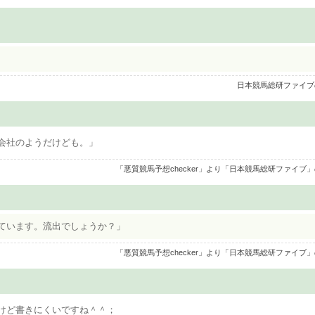
日本競馬総研ファイブ
じ会社のようだけども。」
「悪質競馬予想checker」より「日本競馬総研ファイブ
ています。流出でしょうか？」
「悪質競馬予想checker」より「日本競馬総研ファイブ
けど書きにくいですね＾＾；