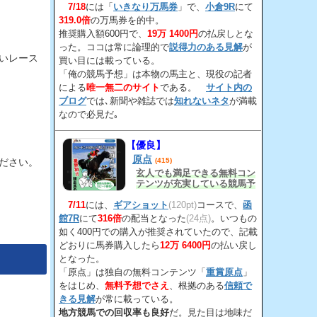
7/18
には「
いきなり万馬券
」で、
小倉9R
にて
319.0倍
の万馬券を的中。
推奨購入額600円で、
19万 1400円
の払戻しとな
った。ココは常に論理的で
説得力のある見解
が
いレース
買い目には載っている。
「俺の競馬予想」は本物の馬主と、現役の記者
による
唯一無二のサイト
である。
サイト内の
ブログ
では､新聞や雑誌では
知れないネタ
が満載
なので必見だ｡
【優良】
原点
ださい。
(415)
玄人でも満足できる無料コン
テンツが充実している競馬予
想サイト。提供される予想に
7/11
には、
ギアショット
も読み応えのある納得の見解
(120pt)
コースで、
函
が載っている。
館7R
にて
316倍
の配当となった
(24点)
。いつもの
如く400円での購入が推奨されていたので、記載
どおりに馬券購入したら
12万 6400円
の払い戻し
となった。
「原点」は独自の無料コンテンツ「
重賞原点
」
をはじめ、
無料予想でさえ
、根拠のある
信頼で
きる見解
が常に載っている。
地方競馬での回収率も良好
だ。見た目は地味だ