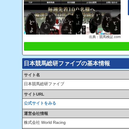
出典：競馬検証.com
日本競馬総研ファイブの基本情報
サイト名
日本競馬総研ファイブ
サイトURL
公式サイトをみる
運営会社情報
株式会社 World Racing