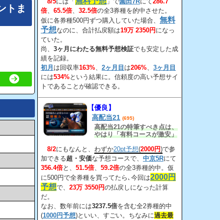
無料予想
は、1回目の回収率が163%、
8/5
には「
」で
園田7R
にて
286.7
ントま
2回目が206%、3回目が534%
倍
、
65.5倍
、
32.5倍
の全3券種を的中させた。
だ。
無料
仮に各券種500円ずつ購入していた場合、
予想
なのに、合計払戻額は
19万 2350円
になっ
ていた。
尚、
3ヶ月にわたる無料予想検証
でも安定した成
績を記録。
初月
は回収率
163%
、
2ヶ月目
は
206%
、
3ヶ月目
には
534%
という結果に。信頼度の高い予想サイ
トであることが確認できる。
【優良】
高配当21
(695)
高配当21の特筆すべき点は、
やはり「有料コースが激安」
というところだろう。
8/2
にもなんと、
わずか
20pt予想
(
2000円
)
で参
加できる
超・安価
な予想コースで、
中京5R
にて
356.4倍
と、
51.5倍
、
59.2倍
の全3券種的中。仮
2000円
に500円で全券種を買ってたら､今回は
予想
で、
23万 3550円
の払戻しになった計算
だ。
なお、数年前には
3237.5倍
を含む全2券種的中
(
1000円予想
)といい、すごい。ちなみに
過去最