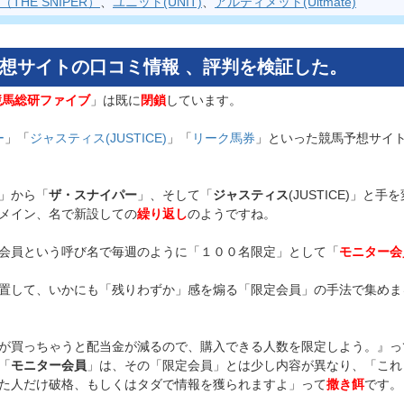
THE SNIPER）
、
ユニット(UNIT)
、
アルティメット(Ultmate)
想サイト
の
口コミ
情報
、
評判
を
検証
した。
競馬総研ファイブ
」は既に
閉鎖
しています。
ー
」「
ジャスティス(JUSTICE)
」「
リーク馬券
」といった競馬予想サイ
」から「
ザ・スナイパー
」、そして「
ジャスティス
(JUSTICE)」と
メイン、名で新設しての
繰り返し
のようですね。
会員という呼び名で毎週のように「１００名限定」として「
モニター会
置して、いかにも「残りわずか」感を煽る「限定会員」の手法で集めま
が買っちゃうと配当金が減るので、購入できる人数を限定しよう。』っ
「
モニター会員
」は、その「限定会員」とは少し内容が異なり、「これ
た人だけ破格、もしくはタダで情報を獲られますよ」って
撒き餌
です。