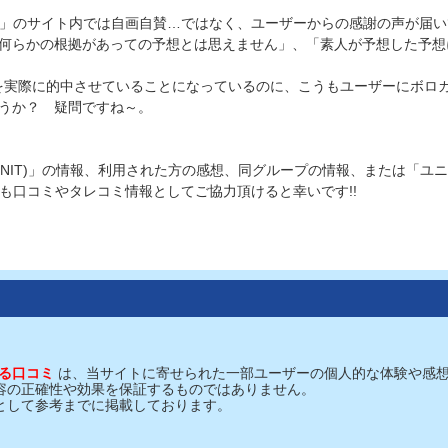
T)」のサイト内では自画自賛…ではなく、ユーザーからの感謝の声が届
何らかの根拠があっての予想とは思えません」、「素人が予想した予想
金を実際に的中させていることになっているのに、こうもユーザーにボロ
うか？ 疑問ですね～。
(UNIT)」の情報、利用された方の感想、同グループの情報、または「ユ
とも口コミやタレコミ情報としてご協力頂けると幸いです!!
する口コミ
は、当サイトに寄せられた一部ユーザーの個人的な体験や感
容の正確性や効果を保証するものではありません。
として参考までに掲載しております。