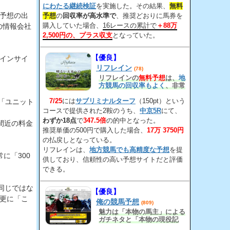
にわたる継続検証
を実施した。その結果、
無料
た予想の出
予想
の
回収率が高水準で
、推奨どおりに馬券を
購入していた場合、
16レースの累計で
＋88万
の情報会社
2,500円の、プラス収支
となっていた。
【優良】
なインサイ
リフレイン
(78)
リフレインの
無料予想
は、
地
方競馬の回収率もよく
、非常
に優れた的中率と回収率を誇
7/25
には
サブリミナルターフ
っている。
（150pt）という
「ユニット
コースで提供された2鞍のうち、
中京5R
にて、
わずか18点
で
347.5倍
の的中となった。
間近の料金
推奨単価の500円で購入した場合、
17万 3750円
の払戻しとなっている。
リフレインは、
地方競馬でも高精度な予想
を提
に「300
供しており、信頼性の高い予想サイトだと評価
できる。
同じではな
【優良】
」更に「こ
俺の競馬予想
(809)
魅力は「本物の馬主」による
ガチネタと「本物の現役記
者」のガチ内部情報だ！