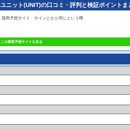
ユニット(UNIT)の⼝コミ・評判と検証ポイントま
競馬予想サイト サインとかと同じという噂
この競馬予想サイトを見る