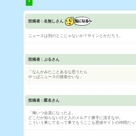
1
投稿者 : 名無しさん
ニュースは別のとこじゃないか？サインとかだろう。
投稿者 : ぷるさん
「なんかみたことあるな思うたら
やっぱニュースの後釜かいな」
投稿者 : 匿名さん
「俺いつ会員になったよ。
どこだか知らないけど人のメルアド勝手に流すなや。
こういう事してるって事でもうここも悪徳サイトの仲間だっ