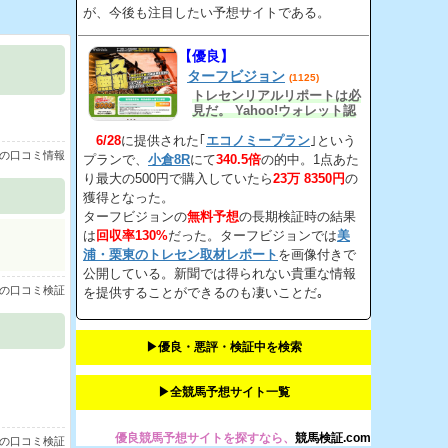
が、今後も注目したい予想サイトである。
【優良】
ターフビジョン
(1125)
トレセンリアルリポートは必
見だ。 Yahoo!ウォレット認
定されてている。
6/28
に提供された｢
エコノミープラン
｣という
T)の口コミ情報
プランで、
小倉8R
にて
340.5倍
の的中。1点あた
り最大の500円で購入していたら
23万 8350円
の
獲得となった。
ターフビジョンの
無料予想
の長期検証時の結果
は
回収率130%
だった。ターフビジョンでは
美
浦・栗東のトレセン取材レポート
を画像付きで
公開している。新聞では得られない貴重な情報
」の口コミ検証
を提供することができるのも凄いことだ｡
▶︎優良・悪評・検証中を検索
▶︎全競馬予想サイト一覧
優良競馬予想サイトを探すなら、
競馬検証.com
」の口コミ検証