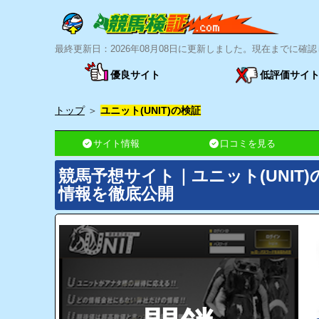
最終更新日：2026年08月08日に更新しました。現在までに確認
優良サイト
低評価サイ
トップ
＞
ユニット(UNIT)の検証
サイト情報
口コミを見る
競馬予想サイト｜ユニット(UNI
情報を徹底公開