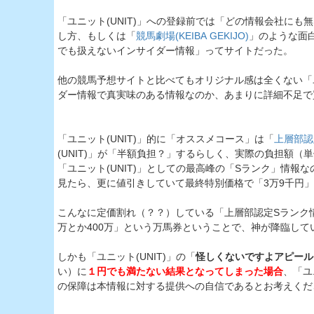
「ユニット(UNIT)」への登録前では「どの情報会社に
し方、もしくは「
競馬劇場(KEIBA GEKIJO)
」のような面
でも扱えないインサイダー情報」ってサイトだった。
他の競馬予想サイトと比べてもオリジナル感は全くない「ユ
ダー情報で真実味のある情報なのか、あまりに詳細不足で
「ユニット(UNIT)」的に「オススメコース」は「
上層部認
(UNIT)」が「半額負担？」するらしく、実際の負担額（
「ユニット(UNIT)」としての最高峰の「Sランク」情
見たら、更に値引きしていて最終特別価格で「3万9千円
こんなに定価割れ（？？）している「上層部認定Sランク
万とか400万」という万馬券ということで、神が降臨して
しかも「ユニット(UNIT)」の「
怪しくないですよアピール
い）に
１円でも満たない結果となってしまった場合
、「ユ
の保障は本情報に対する提供への自信であるとお考えくだ