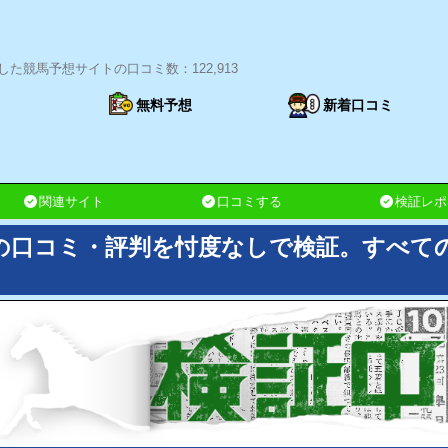
した競馬予想サイトの口コミ数：122,913
ト
無料予想
新着口コミ
関連サイト
口コミする
検証レポ
T)の口コミ・評判を忖度なしで検証。すべて