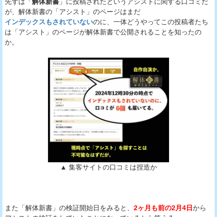
先ずは「
解体新書
」に投稿されたというアシストに関する口コミだ
が、解体新書の「アシスト」のページはまだ
インデックスもされていない
のに、一体どうやってこの投稿者たち
は「アシスト」のページが解体新書で公開されることを知ったの
か。
▲ 集客サイトの口コミは捏造か
また「解体新書」の検証開始日をみると、
2ヶ月も前の2月4日
から