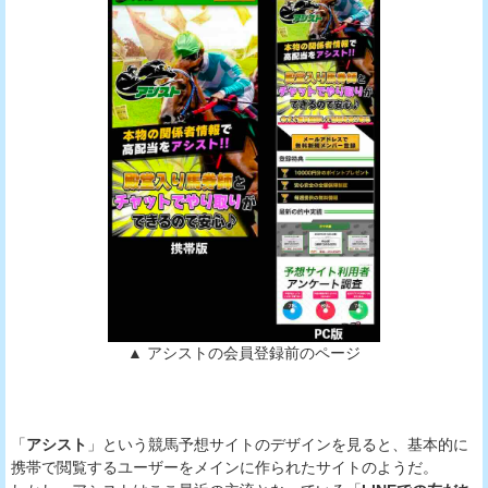
▲ アシストの会員登録前のページ
「
アシスト
」という競馬予想サイトのデザインを見ると、基本的に
携帯で閲覧するユーザーをメインに作られたサイトのようだ。