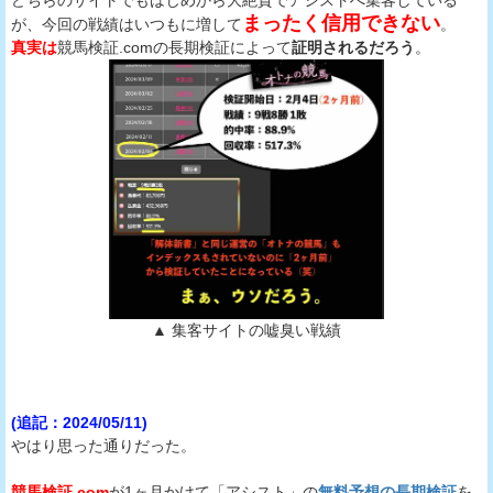
まったく信用できない
が、今回の戦績はいつもに増して
。
真実は
競馬検証.comの長期検証によって
証明されるだろう
。
▲ 集客サイトの嘘臭い戦績
(追記：2024/05/11)
やはり思った通りだった。
競馬検証.com
が1ヶ月かけて「アシスト」の
無料予想の長期検証
を