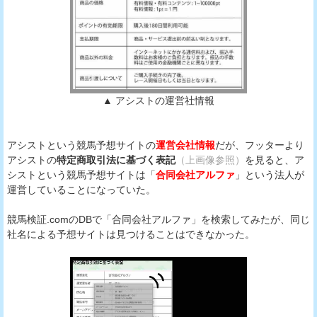
▲ アシストの運営社情報
アシストという競馬予想サイトの
運営会社情報
だが、フッターより
アシストの
特定商取引法に基づく表記
（上画像参照）
を見ると、ア
シストという競馬予想サイトは「
合同会社アルファ
」という法人が
運営していることになっていた。
競馬検証.comのDBで「合同会社アルファ」を検索してみたが、同じ
社名による予想サイトは見つけることはできなかった。