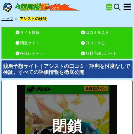
トップ
＞
アシストの検証
サイト情報
口コミを見る
関連サイト
口コミする
検証レポート
無料予想レポート
競馬予想サイト｜アシストの口コミ・評判を忖度なしで
検証。すべての評価情報を徹底公開
閉鎖