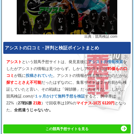
出典：競馬検証.com
アシストの⼝コミ・評判と検証ポイントまとめ
アシスト
という競馬予想サイトは、発見直後に
アシストの情報検索
を
したがアシストの情報は見つからず。しかしアシストには
95個もの口
コミ
が既に
投稿されていた
。アシストの情報が何も無かったのだから
探すことさえ不可能
だったはずなのに、集客サイトは２ヶ月前から検
証していたと言い、その戦績は「9戦8勝」だったそうだ。…しかし、
競馬検証.comが
１ヶ月かけて無料予想を検証
すると、的中率は
22%（
27戦6勝
21敗
）で回収率は19%の
マイナス-10万 6120円
となっ
た。
全然違うじゃないか。
この競馬予想サイトを見る