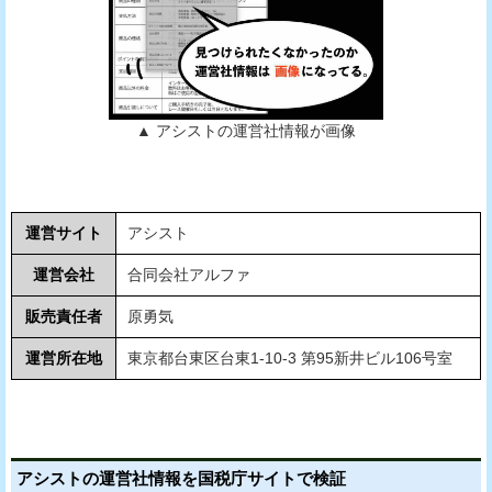
▲ アシストの運営社情報が画像
運営サイト
アシスト
運営会社
合同会社アルファ
販売責任者
原勇気
運営所在地
東京都台東区台東1-10-3 第95新井ビル106号室
アシストの運営社情報を国税庁サイトで検証