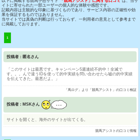
以下に掲載する競馬予想サイト
「競馬アシスト」に関する口コミ
は、当サ
イトに寄せられた一部ユーザーの個人的な体験や感想です。
記載内容は主観的な印象に基づくものであり、サービス内容の正確性や効
果を保証するものではありません。
当サイトでは真偽の判断は行っておらず、一利用者の意見として参考まで
に掲載しております。
1
投稿者 : 匿名さん
「このサイトは最悪です。キャンペーン5週連続不的中！全滅で
す。。。んで違うIDを使って的中実績を問い合わせたら嘘の的中実績
を伝えてきた。最悪だよ。」
「馬ログ」より「競馬アシスト」の口コミ検証
投稿者 : MSKさん
サイトを開くと、海外のサイトが出てくる。
競馬アシストの口コミ情報