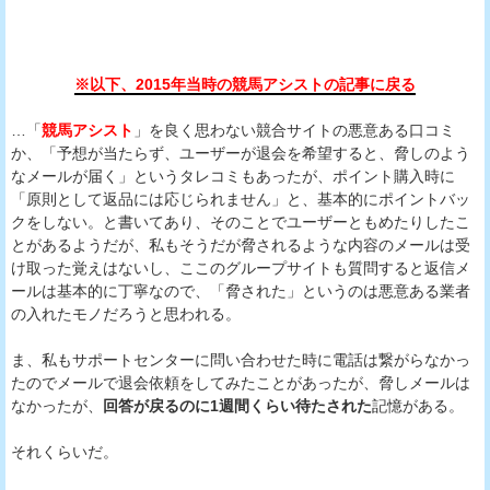
※以下、2015年当時の競馬アシストの記事に戻る
…「
競馬アシスト
」を良く思わない競合サイトの悪意ある口コミ
か、「予想が当たらず、ユーザーが退会を希望すると、脅しのよう
なメールが届く」というタレコミもあったが、ポイント購入時に
「原則として返品には応じられません」と、基本的にポイントバッ
クをしない。と書いてあり、そのことでユーザーともめたりしたこ
とがあるようだが、私もそうだが脅されるような内容のメールは受
け取った覚えはないし、ここのグループサイトも質問すると返信メ
ールは基本的に丁寧なので、「脅された」というのは悪意ある業者
の入れたモノだろうと思われる。
ま、私もサポートセンターに問い合わせた時に電話は繋がらなかっ
たのでメールで退会依頼をしてみたことがあったが、脅しメールは
なかったが、
回答が戻るのに1週間くらい待たされた
記憶がある。
それくらいだ。