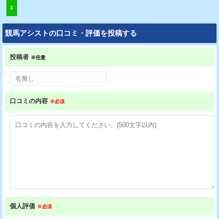
1
競馬アシストの口コミ・評価を投稿する
投稿者
※任意
口コミの内容
※必須
個人評価
※必須