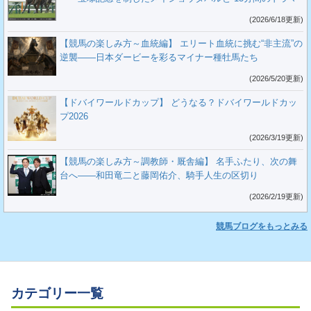
(2026/6/18更新)
【競馬の楽しみ方～血統編】 エリート血統に挑む“非主流”の
逆襲――日本ダービーを彩るマイナー種牡馬たち
(2026/5/20更新)
【ドバイワールドカップ】 どうなる？ドバイワールドカッ
プ2026
(2026/3/19更新)
【競馬の楽しみ方～調教師・厩舎編】 名手ふたり、次の舞
台へ――和田竜二と藤岡佑介、騎手人生の区切り
(2026/2/19更新)
競馬ブログをもっとみる
カテゴリー一覧