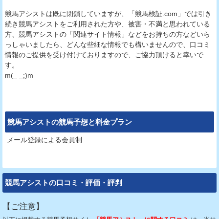
競馬アシストは既に閉鎖していますが、「競馬検証.com」では引き
続き競馬アシストをご利用された方や、被害・不満と思われている
方、競馬アシストの「関連サイト情報」などをお持ちの方などいら
っしゃいましたら、どんな些細な情報でも構いませんので、口コミ
情報のご提供を受け付けておりますので、ご協力頂けると幸いで
す。
m(_ _;)m
競馬アシスト
の競馬予想と料金プラン
メール登録による会員制
競馬アシストの口コミ・評価・評判
【ご注意】