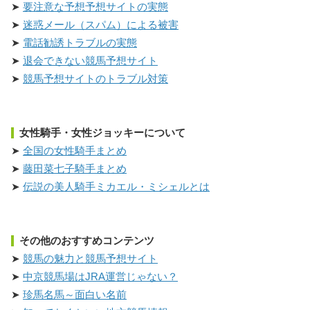
要注意な予想予想サイトの実態
迷惑メール（スパム）による被害
電話勧誘トラブルの実態
退会できない競馬予想サイト
競馬予想サイトのトラブル対策
女性騎手・女性ジョッキーについて
全国の女性騎手まとめ
藤田菜七子騎手まとめ
伝説の美人騎手ミカエル・ミシェルとは
その他のおすすめコンテンツ
競馬の魅力と競馬予想サイト
中京競馬場はJRA運営じゃない？
珍馬名馬～面白い名前