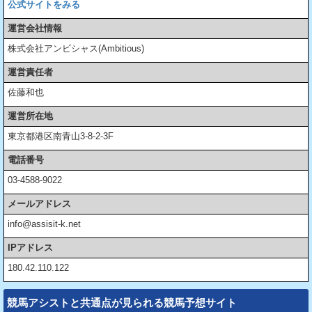
公式サイトをみる
運営会社情報
株式会社アンビシャス(Ambitious)
運営責任者
佐藤和也
運営所在地
東京都港区南青山3-8-2-3F
電話番号
03-4588-9022
メールアドレス
info@assisit-k.net
IPアドレス
180.42.110.122
競馬アシストと共通点が見られる競馬予想サイト