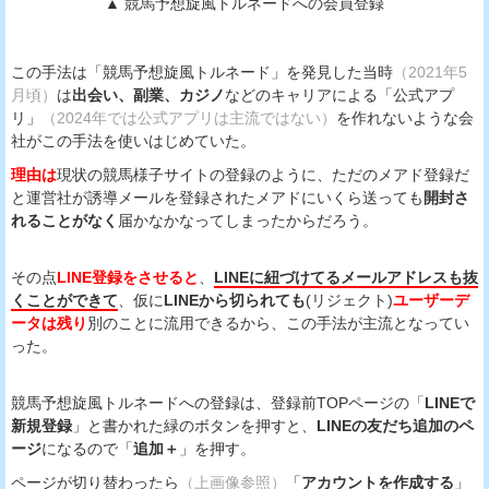
▲ 競馬予想旋風トルネードへの会員登録
この手法は「競馬予想旋風トルネード」を発見した当時
（2021年5
月頃）
は
出会い、副業、カジノ
などのキャリアによる「公式アプ
リ」
（2024年では公式アプリは主流ではない）
を作れないような会
社がこの手法を使いはじめていた。
理由は
現状の競馬様子サイトの登録のように、ただのメアド登録だ
と運営社が誘導メールを登録されたメアドにいくら送っても
開封さ
れることがなく
届かなかなってしまったからだろう。
その点
LINE登録をさせると
、
LINEに紐づけてるメールアドレスも抜
くことができて
、仮に
LINEから切られても
(リジェクト)
ユーザーデ
ータは残り
別のことに流用できるから、この手法が主流となってい
った。
競馬予想旋風トルネードへの登録は、登録前TOPページの「
LINEで
新規登録
」と書かれた緑のボタンを押すと、
LINEの友だち追加のペ
ージ
になるので「
追加＋
」を押す。
ページが切り替わったら
（上画像参照）
「
アカウントを作成する
」