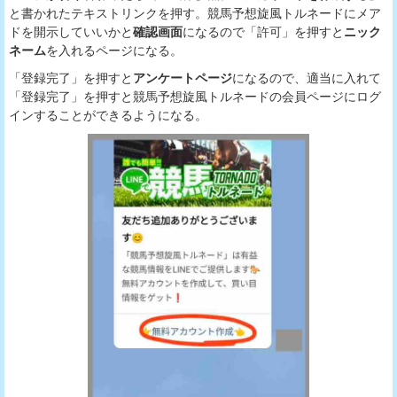
と書かれたテキストリンクを押す。競馬予想旋風トルネードにメア
ドを開示していいかと
確認画面
になるので「許可」を押すと
ニック
ネーム
を入れるページになる。
「登録完了」を押すと
アンケートページ
になるので、適当に入れて
「登録完了」を押すと競馬予想旋風トルネードの会員ページにログ
インすることができるようになる。