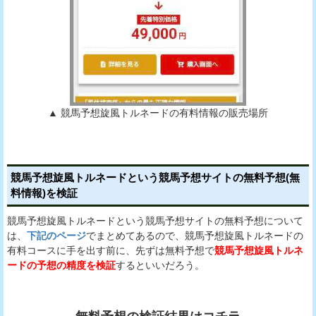
▲ 競馬予想旋風トルネードの有料情報の販売場所
競馬予想旋風トルネードという競馬予想サイトの無料予想(無
料情報)を検証
競馬予想旋風トルネードという競馬予想サイトの無料予想について
は、
下記のページ
でまとめてあるので、競馬予想旋風トルネードの
有料コースに手を出す前に、先ずは無料予想で
競馬予想旋風トルネ
ードの予想の精度を検証
するといいだろう。