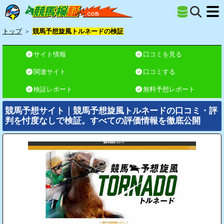
トップ
＞
競馬予想旋風トルネードの検証
サイト情報
口コミを見る
関連サイト
口コミする
検証レポート
無料予想レポート
競馬予想サイト｜競馬予想旋風トルネードの口コミ・評
判を忖度なしで検証。すべての評価情報を徹底公開