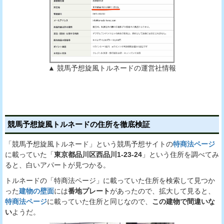
▲ 競馬予想旋風トルネードの運営社情報
競馬予想旋風トルネードの住所を徹底検証
「競馬予想旋風トルネード」という競馬予想サイトの
特商法ページ
に載っていた「
東京都品川区西品川1-23-24
」という住所を調べてみ
ると、白いアパートが見つかる。
トルネードの「特商法ページ」に載っていた住所を検索して見つか
った
建物の壁面
には
番地プレート
があったので、拡大して見ると、
特商法ページ
に載っていた住所と同じなので、
この建物で間違いな
い
ようだ。