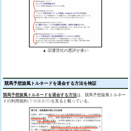
▲ 旧運営社の悪評が多い
競馬予想旋風トルネードを退会する方法を検証
競馬予想旋風トルネードを退会する方法
は、競馬予想旋風トルネー
ドの利用規約
(下画像参照)
を見ると載っている。