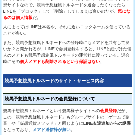
想サイトなので、競馬予想旋風トルネードを退会したくなったら
LINEを「ブロック」して「削除」してしまえば良いのだが、
気にな
るのは個人情報
だ。
人によってはLINEは本名や、それに近いニックネームを使っている
ことが多い。
また、競馬予想旋風トルネードへの登録時にもメアドを共有して良
いか？と聞かれるが、LINEで会員登録をすると、LINEと紐づけた個
人のメアドも競馬予想旋風トルネードの運営社に渡っている。退会
時にその
個人メアドも削除されるという保証はない
。
競馬予想旋風トルネードのサイト・サービス内容
競馬予想旋風トルネードの会員登録について
競馬予想旋風トルネードという競馬様子サイトへの
会員登録
だが、
この「競馬予想旋風トルネード」もグループサイトの「ゲームで副
業」や「仮想通貨メソッド」と同じように
LINE友達追加からの誘導
となっており、
メアド送信枠が無い
。