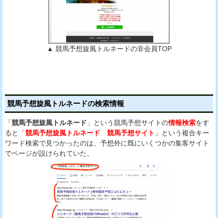
▲ 競馬予想旋風トルネードの非会員TOP
競馬予想旋風トルネードの検索情報
「
競馬予想旋風トルネード
」という競馬予想サイトの
情報検索
をす
ると「
競馬予想旋風トルネード 競馬予想サイト
」という複合キー
ワード検索で見つかったのは、予想外に既にいくつかの集客サイト
でページが設けられていた。