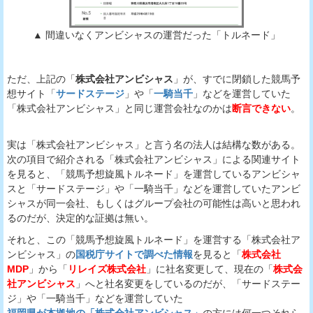
▲ 間違いなくアンビシャスの運営だった「トルネード」
ただ、上記の「
株式会社アンビシャス
」が、すでに閉鎖した競馬予
想サイト「
サードステージ
」や「
一騎当千
」などを運営していた
「株式会社アンビシャス」と同じ運営会社なのかは
断言できない
。
実は「株式会社アンビシャス」と言う名の法人は結構な数がある。
次の項目で紹介される「株式会社アンビシャス」による関連サイト
を見ると、「競馬予想旋風トルネード」を運営しているアンビシャ
スと「サードステージ」や「一騎当千」などを運営していたアンビ
シャスが同一会社、もしくはグループ会社の可能性は高いと思われ
るのだが、決定的な証拠は無い。
それと、この「競馬予想旋風トルネード」を運営する「株式会社ア
ンビシャス」の
国税庁サイトで調べた情報
を見ると「
株式会社
MDP
」から「
リレイズ株式会社
」に社名変更して、現在の「
株式会
社アンビシャス
」へと社名変更をしているのだが、「サードステー
ジ」や「一騎当千」などを運営していた