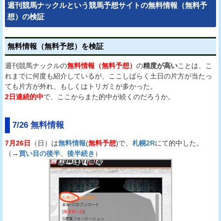
週刊競馬ナックルという競馬予想サイトの無料情報（無料予
想）の検証
無料情報（無料予想）を検証
週刊競馬ナックルの
無料情報（無料予想）
の
精度が高い
ことは、こ
れまでに何度も紹介しているが、ここしばらく土日の片方が当たっ
ても片方が外れ、もしくはトリガミが多かった。
2日連続的中
で、ここからまた的中が続くのだろうか。
7/26 無料情報
7月26日
（日）は
無料情報
(
無料予想
)で、
札幌2R
にて的中した。
（→
買い目の後半
、
後半続き
）