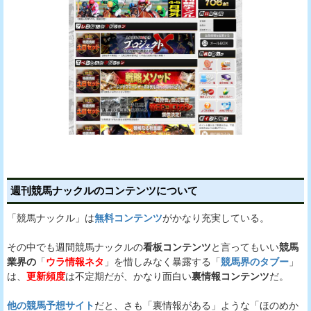
週刊競馬ナックルのコンテンツについて
「競馬ナックル」は
無料コンテンツ
がかなり充実している。
その中でも週間競馬ナックルの
看板コンテンツ
と言ってもいい
競馬
業界の
「
ウラ情報ネタ
」を惜しみなく暴露する「
競馬界のタブー
」
は、
更新頻度
は不定期だが、かなり面白い
裏情報コンテンツ
だ。
他の競馬予想サイト
だと、さも「裏情報がある」ような「ほのめか