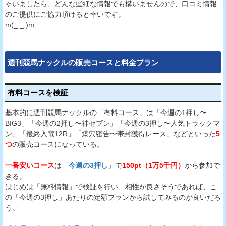
ゃいましたら、どんな些細な情報でも構いませんので、口コミ情報
のご提供にご協力頂けると幸いです。
m(_ _;)m
週刊競馬ナックルの販売コースと料金プラン
有料コースを検証
基本的に週刊競馬ナックルの「有料コース」は「今週の1押し〜
BIG3」「今週の2押し〜神セブン」「今週の3押し〜人気トラックマ
ン」「最終入電12R」「爆穴密告〜帯封獲得レース」などといった
5
つ
の販売コースになっている。
一番安いコース
は「
今週の3押し
」で
150pt（1万5千円）
から参加で
きる。
はじめは「無料情報」で検証を行い、相性が良さそうであれば、こ
の「今週の3押し」あたりの定額プランから試してみるのが良いだろ
う。