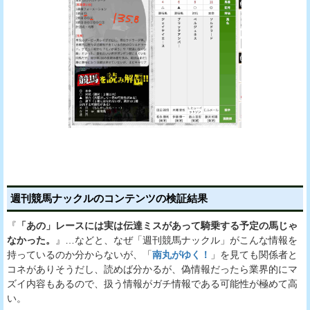
週刊競馬ナックルのコンテンツの検証結果
『
「あの」レースには実は伝達ミスがあって騎乗する予定の馬じゃ
なかった。
』…などと、なぜ「週刊競馬ナックル」がこんな情報を
持っているのか分からないが、「
南丸がゆく！
」を見ても関係者と
コネがありそうだし、読めば分かるが、偽情報だったら業界的にマ
ズイ内容もあるので、扱う情報がガチ情報である可能性が極めて高
い。