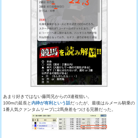
あまり好きではない藤岡兄からの3連複狙い。
100mの延長と
内枠が有利という話
だったが、最後はルメール騎乗の
1番人気クァンタムリープに2馬身差をつける完勝だった。