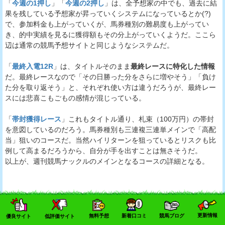
「
今週の1押し
」「
今週の2押し
」は、全予想家の中でも、過去に結
果を残している予想家が昇っていくシステムになっているとか(?)
で、参加料金も上がっていくが、馬券種別の難易度も上がってい
き、的中実績を見るに獲得額もその分上がっていくようだ。ここら
辺は通常の競馬予想サイトと同じようなシステムだ。
「
最終入電12R
」は、タイトルそのまま
最終レースに特化した情報
だ。最終レースなので「その日勝った分をさらに増やそう」「負け
た分を取り返そう」と、それぞれ使い方は違うだろうが、最終レー
スには悲喜こもごもの感情が混じっている。
「
帯封獲得レース
」これもタイトル通り、札束（100万円）の帯封
を意図しているのだろう。馬券種別も三連複三連単メインで「高配
当」狙いのコースだ。当然ハイリターンを狙っているとリスクも比
例して高まるだろうから、自分が手を出すことは無さそうだ。
以上が、週刊競馬ナックルのメインとなるコースの詳細となる。
料金プランについて
更新情報
無料予想
新着口コミ
競馬ブログ
優良サイト
低評価サイト