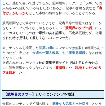
した」感じで書いて逃げてるが、週間競馬ナックルは「伏字」で個
人名を●●で隠している時もたまにあるが、記事の脈絡を読むと
「裏
付け」がしっかり
とした本物の情報を持っていることがわかる。
競馬新聞などで書かれているような、記者目線の情報ではなく、か
なりディープで怖くなる時もあるくらい「
競馬界のタブー話
」にフ
ォーカスしているのは
中毒性のある記事
で、不定期更新だが、公開
された時は
見逃して欲しくないコンテンツだ。
尚、ナックルを検証した
初期の頃のコンテンツ
は無駄に8種類もあっ
たのだが、今では「
今週の一頭入魂馬
」や「
栗東見聞録
」などは無
くなっている。
厳選されたコンテンツは
他の競馬予想サイトではお目にかかれな
い、
週刊競馬ナックルならではの「
裏情報
」や「
現地トレセンのリ
アル取材
」だ。
【
競馬界のタブー
】というコンテンツを検証
金曜のコンテンツで初期の頃は「
危険な人気馬ぶった切り
」という