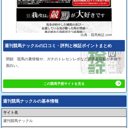
出典：競馬検証.com
週刊競馬ナックルの⼝コミ・評判と検証ポイントまとめ
閉鎖 競馬の裏情報や、ガチのトレセンレポなど関係者情報が本物で
面白い。
この競馬予想サイトを見る
週刊競馬ナックルの基本情報
サイト名
週刊競馬ナックル