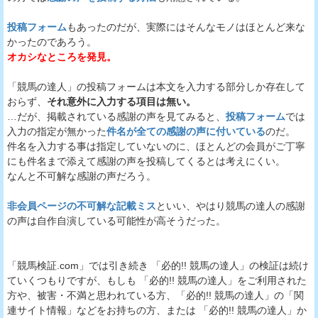
投稿フォーム
もあったのだが、実際にはそんなモノはほとんど来な
かったのであろう。
オカシなところを発見。
「競馬の達人」の投稿フォームは本文を入力する部分しか存在して
おらず、
それ意外に入力する項目は無い。
…だが、掲載されている感謝の声を見てみると、
投稿フォーム
では
入力の指定が無かった
件名が全ての感謝の声に付いている
のだ。
件名を入力する事は指定していないのに、ほとんどの会員がご丁寧
にも件名まで添えて感謝の声を投稿してくるとは考えにくい。
なんと不可解な感謝の声だろう。
非会員ページの不可解な記載ミス
といい、やはり競馬の達人の感謝
の声は自作自演している可能性が高そうだった。
「競馬検証.com」では引き続き 「必的!! 競馬の達人」の検証は続け
ていくつもりですが、もしも 「必的!! 競馬の達人」をご利用された
方や、被害・不満と思われている方、「必的!! 競馬の達人」の「関
連サイト情報」などをお持ちの方、または 「必的!! 競馬の達人」か