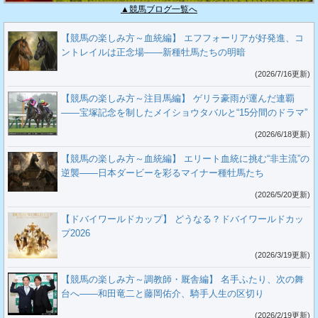
▲競馬ブログ一覧へ
【競馬の楽しみ方～血統編】 エフフォーリアが好発進、コ
ントレイルは正念場――新種牡馬たちの明暗
(2026/7/16更新)
【競馬の楽しみ方～注目馬編】 ゲリラ豪雨が運んだ連覇
――宝塚記念を制したメイショウタバルと“15分間のドラマ”
(2026/6/18更新)
【競馬の楽しみ方～血統編】 エリート血統に挑む“非主流”の
逆襲――日本ダービーを彩るマイナー種牡馬たち
(2026/5/20更新)
【ドバイワールドカップ】 どうなる？ドバイワールドカッ
プ2026
(2026/3/19更新)
【競馬の楽しみ方～調教師・厩舎編】 名手ふたり、次の舞
台へ――和田竜二と藤岡佑介、騎手人生の区切り
(2026/2/19更新)