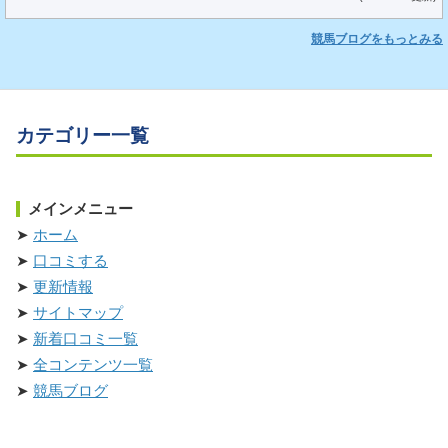
競馬ブログをもっとみる
カテゴリー一覧
メインメニュー
ホーム
口コミする
更新情報
サイトマップ
新着口コミ一覧
全コンテンツ一覧
競馬ブログ