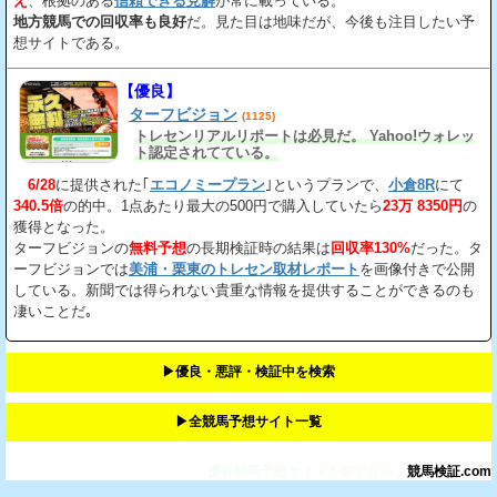
え
、根拠のある
信頼できる見解
が常に載っている。
地方競馬での回収率も良好
だ。見た目は地味だが、今後も注目したい予
想サイトである。
【優良】
ターフビジョン
(1125)
トレセンリアルリポートは必見だ。 Yahoo!ウォレッ
ト認定されてている。
6/28
に提供された｢
エコノミープラン
｣というプランで、
小倉8R
にて
340.5倍
の的中。1点あたり最大の500円で購入していたら
23万 8350円
の
獲得となった。
ターフビジョンの
無料予想
の長期検証時の結果は
回収率130%
だった。タ
ーフビジョンでは
美浦・栗東のトレセン取材レポート
を画像付きで公開
している。新聞では得られない貴重な情報を提供することができるのも
凄いことだ｡
▶︎優良・悪評・検証中を検索
▶︎全競馬予想サイト一覧
優良競馬予想サイトを探すなら、
競馬検証.com