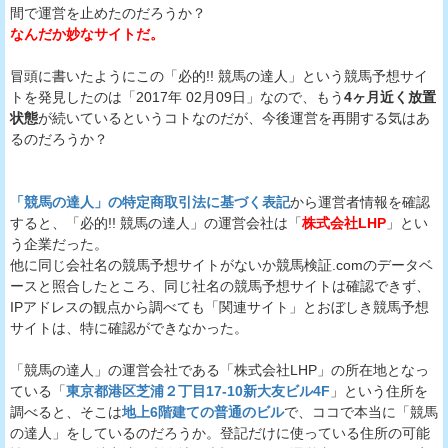
間で運営を止めたのだろうか？
なんだか妙なサイトだ。
冒頭に書いたようにこの「必的!! 競馬の達人」という競馬予想サイ
トを発見したのは「2017年 02月09日」なので、もう
4ヶ月近く放置
状態
が続いているというコトなのだが、今後運営を再開する気はあ
るのだろうか？
「競馬の達人」の特定商取引法に基づく表記
から運営者情報を確認
すると、「必的!! 競馬の達人」の運営会社は「
株式会社LHP
」とい
う企業だった。
他に同じ会社名の競馬予想サイトがないか競馬検証.comのデータベ
ースと照合したところ、同じ社名の競馬予想サイトは確認できず、
IPアドレスの観点から調べても「関連サイト」とおぼしき競馬予想
サイトは、特に確認ができなかった。
「競馬の達人」の運営会社である「株式会社LHP」の所在地となっ
ている「
東京都港区芝浦２丁目17-10新大友ビル4F
」という住所を
調べると、そこは
地上6階建ての普通のビル
で、ココで本当に「競馬
の達人」をしているのだろうか。登記だけに使っている住所の可能