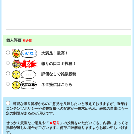
個人評価
※必須
大満足！最高！
怒りの口コミ投稿！
評価なしで雑談投稿
ネタ提供はこちら
可能な限り皆様からのご意見を反映したいと考えておりますが、近年は
コンテンツポリシーや名誉毀損への配慮が一層求められ、表現の自由にも一
定の制限があるのが現状です。
せっかく貴重なご意見や「
🔥怒り
」の投稿をいただいても、内容によっては
掲載が難しい場合がございます。何卒ご理解賜りますようお願い申し上げま
す。