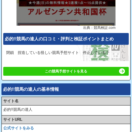
出典：競馬検証.com
必的!!競馬の達人の⼝コミ・評判と検証ポイントまとめ
閉鎖 捏造している怪しい競馬予想サイト 停止している？
この競馬予想サイトを見る
必的!!競馬の達人の基本情報
サイト名
必的!!競馬の達人
サイトURL
公式サイトをみる