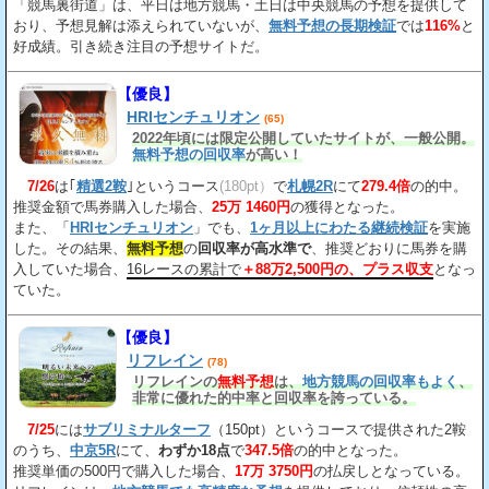
「競馬裏街道」は、平日は地方競馬・土日は中央競馬の予想を提供して
おり、予想見解は添えられていないが、
無料予想の長期検証
では
116%
と
好成績。引き続き注目の予想サイトだ。
【優良】
HRIセンチュリオン
(65)
2022年頃には限定公開していたサイトが、一般公開。
無料予想の回収率
が高い！
7/26
は｢
精選2鞍
｣というコース
(180pt）
で
札幌2R
にて
279.4倍
の的中。
推奨金額で馬券購入した場合、
25万 1460円
の獲得となった。
また、「
HRIセンチュリオン
」でも、
1ヶ月以上にわたる継続検証
を実施
した。その結果、
無料予想
の
回収率が高水準で
、推奨どおりに馬券を購
入していた場合、
16レースの累計で
＋88万2,500円の、プラス収支
となっ
ていた。
【優良】
リフレイン
(78)
リフレインの
無料予想
は、
地方競馬の回収率もよく
、
非常に優れた的中率と回収率を誇っている。
7/25
には
サブリミナルターフ
（150pt）というコースで提供された2鞍
のうち、
中京5R
にて、
わずか18点
で
347.5倍
の的中となった。
推奨単価の500円で購入した場合、
17万 3750円
の払戻しとなっている。