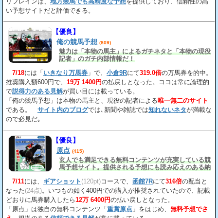
リフレインは、
地方競馬でも高精度な予想
を提供しており、信頼性の高
い予想サイトだと評価できる。
【優良】
俺の競馬予想
(809)
魅力は「本物の馬主」によるガチネタと「本物の現役
記者」のガチ内部情報だ！
7/18
には「
いきなり万馬券
」で、
小倉9R
にて
319.0倍
の万馬券を的中。
推奨購入額600円で、
19万 1400円
の払戻しとなった。ココは常に論理的
で
説得力のある見解
が買い目には載っている。
「俺の競馬予想」は本物の馬主と、現役の記者による
唯一無二のサイト
である。
サイト内のブログ
では､新聞や雑誌では
知れないネタ
が満載な
ので必見だ｡
【優良】
原点
(415)
玄人でも満足できる無料コンテンツが充実している競
馬予想サイト。提供される予想にも読み応えのある納
得の見解
が載っている。
7/11
には、
ギアショット
(120pt)
コースで、
函館7R
にて
316倍
の配当と
なった
(24点)
。いつもの如く400円での購入が推奨されていたので、記載
どおりに馬券購入したら
12万 6400円
の払い戻しとなった。
「原点」は独自の無料コンテンツ「
重賞原点
」をはじめ、
無料予想でさ