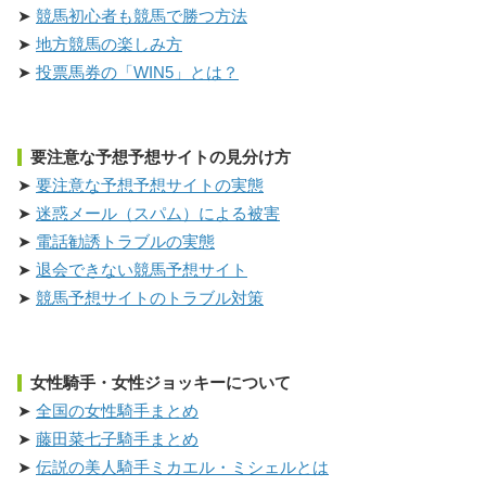
競馬初心者も競馬で勝つ方法
地方競馬の楽しみ方
投票馬券の「WIN5」とは？
要注意な予想予想サイトの見分け方
要注意な予想予想サイトの実態
迷惑メール（スパム）による被害
電話勧誘トラブルの実態
退会できない競馬予想サイト
競馬予想サイトのトラブル対策
女性騎手・女性ジョッキーについて
全国の女性騎手まとめ
藤田菜七子騎手まとめ
伝説の美人騎手ミカエル・ミシェルとは