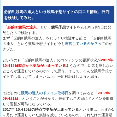
必的!! 競馬の達人
という
競馬予想サイト
の口コミ情報、評判
を検証してみた。
「
必的!! 競馬の達人
」という
競馬予想サイト
を2018年2月9日に発
見したので検証する。
まず「必的!! 競馬の達人」をじっくり検証する前に、「必的!! 競馬
の達人」という競馬予想サイトが今も
運営しているのか？
ってのが
ナゾだ。
というのも「必的!! 競馬の達人」のコンテンツの更新状況が
2017年
10月15日時点から更新が止まっている
ようなので、活気を感じない
どころか運営しているのか？って思う。そして、そんな競馬予想サ
イトでも見つけてしまった以上、一応検証はしようと思う。
では初めに
競馬の達人のドメイン取得日
を調べてみると「
2017年
09月21日
」ということが分かり、最短でもこの日にドメインを取得
して運営が可能になっている。
2017年 10月15日の時点で更新が止まっている
という事は、わずか1
ヶ月だけ運営していた痕跡を残しているものの、それだけの運営期