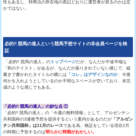
性もあるし、特商法の所在地の表記どおりに運営者が居るのかは定
かではない。
必的!! 競馬の達人
という
競馬予想サイト
の非会員ページを検
証
「必的!! 競馬の達人」の
トップページ
だが、なんだか中途半端な
「和のテイスト」があるが、なんだか振りきれていない感じで、縦
書きで書かれたタイトルの横には
「コレ」はデザインなのか
、今後
何かを入れようとしているのか不明なスペースが空いており、未完
成のような感じでもある。
「必的!! 競馬の達人」の妙な点 ①
「必的!! 競馬の達人」の「今週の無料情報」として、アルゼンチン
共和国杯の3連複予想を提供するという案内があるのだが
「アルゼン
チン共和国杯」は11月のレース
である為、検証をしている現在2月
の時期に予告するのは
明らかに時期がおかしい。