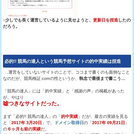
↑少しでも長く運営しているように見せようと、
更新日を捏造
したの
だろう。
必的!! 競馬の達人
という
競馬予想サイト
の的中実績は捏造
…運営をしていないサイトのことで、ココまで書くのも面倒なこと
なのだが、競馬検証.comの性というか、
執念で最後まで書こう…
「競馬の達人」には「的中実績」と「感謝の声」の掲載があった
が、やはり
嘘つきなサイトだった。
まず「必的!! 競馬の達人」の「
的中実績
」だが、最古の実績を見る
と「
2017年 3月20日
」で、
ドメイン取得日
の「
2017年 09月21日
」
の
６ヶ月も前の実績
だ。