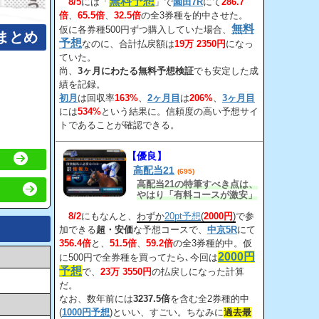
無料予想
は、1回目の回収率が163%、
8/5
には「
」で
園田7R
にて
286.7
2回目が206%、3回目が534%
倍
、
65.5倍
、
32.5倍
の全3券種を的中させた。
だ。
無料
仮に各券種500円ずつ購入していた場合、
まとめ
予想
なのに、合計払戻額は
19万 2350円
になっ
ていた。
尚、
3ヶ月にわたる無料予想検証
でも安定した成
績を記録。
初月
は回収率
163%
、
2ヶ月目
は
206%
、
3ヶ月目
には
534%
という結果に。信頼度の高い予想サイ
トであることが確認できる。
【優良】
高配当21
(695)
高配当21の特筆すべき点は、
やはり「有料コースが激安」
というところだろう。
8/2
にもなんと、
わずか
20pt予想
(
2000円
)
で参
加できる
超・安価
な予想コースで、
中京5R
にて
356.4倍
と、
51.5倍
、
59.2倍
の全3券種的中。仮
2000円
に500円で全券種を買ってたら､今回は
予想
で、
23万 3550円
の払戻しになった計算
だ。
なお、数年前には
3237.5倍
を含む全2券種的中
(
1000円予想
)といい、すごい。ちなみに
過去最