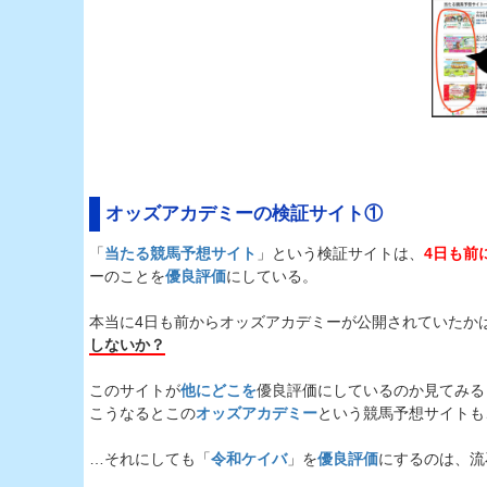
オッズアカデミーの検証サイト①
「
当たる競馬予想サイト
」という検証サイトは、
4日も前
ーのことを
優良評価
にしている。
本当に4日も前からオッズアカデミーが公開されていたか
しないか？
このサイトが
他にどこを
優良評価にしているのか見てみる
こうなるとこの
オッズアカデミー
という競馬予想サイトも
…それにしても「
令和ケイバ
」を
優良評価
にするのは、流