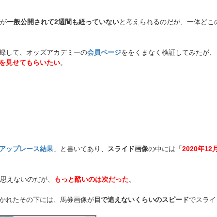
が
一般公開されて2週間も経っていない
と考えられるのだが、一体どこ
録して、オッズアカデミーの
会員ページ
ををくまなく検証してみたが、
を見せてもらいたい
。
アップレース結果
」と書いてあり、
スライド画像
の中には「
2020年12
も思えないのだが、
もっと酷いのは次だった
。
かれたその下には、馬券画像が
目で追えないくらいのスピード
でスライ