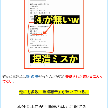
確かに三連単は
⑥-④-⑧
だったのだが④が
提供された買い目に入っ
てない
。
他にも多数「捏造報告」が届いている。
やはり手口が「勝馬の栞」に似てる。