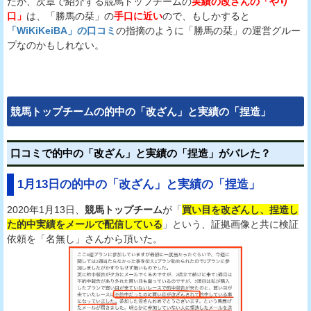
だが、次章で紹介する競馬トップチームの
実績の改ざんの「やり
口」
は、「勝馬の栞」の
手口に近い
ので、もしかすると
「WiKiKeiBA」の口コミ
の指摘のように「勝馬の栞」の運営グルー
プなのかもしれない。
競馬トップチームの的中の「改ざん」と実績の「捏造」
口コミで的中の「改ざん」と実績の「捏造」がバレた？
1月13日の的中の「改ざん」と実績の「捏造」
2020年1月13日、
競馬トップチーム
が「
買い目を改ざんし、捏造し
た的中実績をメールで配信している
」という、証拠画像と共に検証
依頼を「名無し」さんから頂いた。