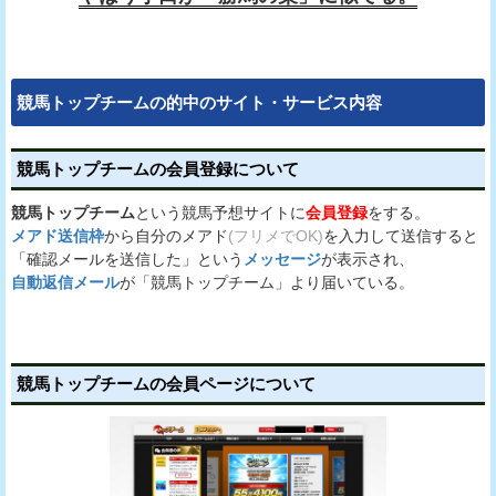
競馬トップチームの的中のサイト・サービス内容
競馬トップチームの会員登録について
競馬トップチーム
という競馬予想サイトに
会員登録
をする。
メアド送信枠
から自分のメアド
(フリメでOK)
を入力して送信すると
「確認メールを送信した」という
メッセージ
が表示され、
自動返信メール
が「競馬トップチーム」より届いている。
競馬トップチームの会員ページについて