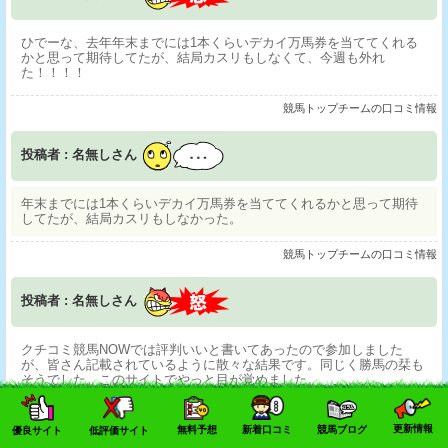
ひでーな、去年年末までには1本くらいデカイ万馬券を当ててくれる
かと思って期待してたが、結局カスリもしなくて、今週も外れ
た！！！！
競馬トップチームの口コミ情報
投稿者 : 名無しさん
年末までには1本くらいデカイ万馬券を当ててくれるかと思って期待
してたが、結局カスリもしなかった。
競馬トップチームの口コミ情報
投稿者 : 名無しさん
クチコミ競馬NOWでは評判いいと書いてあったので参加しました
が、皆さん記載されているように散々な結果です。同じく勝馬の栞も
そうでした。このサイトでやっと目が覚めました。
競馬トップチームの口コミ情報
更新情報
無料予想
新着口コミ
競馬ブログ
優良サイト
低評価サイト