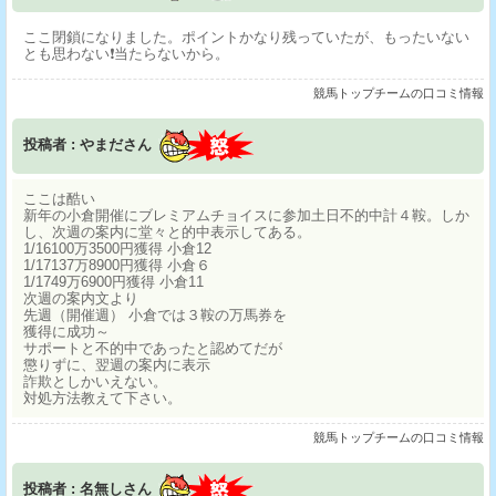
ここ閉鎖になりました。ポイントかなり残っていたが、もったいない
とも思わない❗当たらないから。
競馬トップチームの口コミ情報
投稿者 : やまださん
ここは酷い
新年の小倉開催にブレミアムチョイスに参加土日不的中計４鞍。しか
し、次週の案内に堂々と的中表示してある。
1/16100万3500円獲得 小倉12
1/17137万8900円獲得 小倉６
1/1749万6900円獲得 小倉11
次週の案内文より
先週（開催週） 小倉では３鞍の万馬券を
獲得に成功～
サポートと不的中であったと認めてだが
懲りずに、翌週の案内に表示
詐欺としかいえない。
対処方法教えて下さい。
競馬トップチームの口コミ情報
投稿者 : 名無しさん