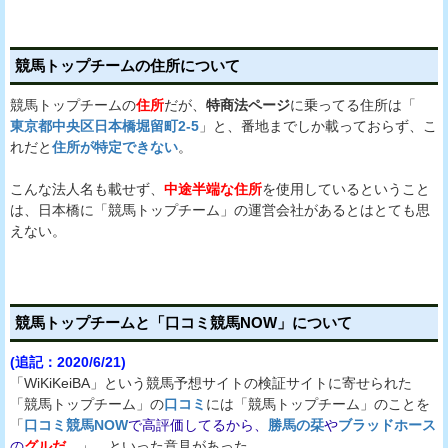
競馬トップチームの住所について
競馬トップチームの
住所
だが、
特商法ページ
に乗ってる住所は「
東京都中央区日本橋堀留町2-5
」と、番地までしか載っておらず、こ
れだと
住所が特定できない
。
こんな法人名も載せず、
中途半端な住所
を使用しているということ
は、日本橋に「競馬トップチーム」の運営会社があるとはとても思
えない。
競馬トップチームと「口コミ競馬NOW」について
(追記：2020/6/21)
「WiKiKeiBA」という競馬予想サイトの検証サイトに寄せられた
「競馬トップチーム」の
口コミ
には「競馬トップチーム」のことを
「
口コミ競馬NOW
で高評価してるから、
勝馬の栞
や
ブラッドホース
の
グルだ
。
」…といった意見があった。