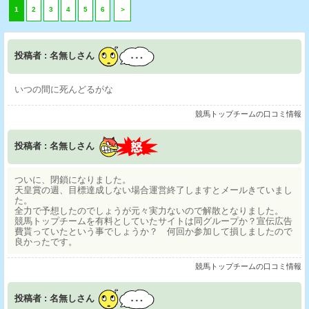
1
2
3
4
5
6
＞
投稿者 : 名無しさん
いつの間に死んどるがな
競馬トップチームの口コミ情報
投稿者 : 名無しさん
ついに、閉鎖になりました。
天皇賞の週、目標達成しない場合運営終了しますとメールきていまし
た。
全力で予想したのでしょうが元々実力ないので解散となりました。
競馬トップチームを有料としていたサイトは同グループか？宣伝広告
費貰っていたという事でしょうか？ 何回か参加して損しましたので
良かったです。
競馬トップチームの口コミ情報
投稿者 : 名無しさん