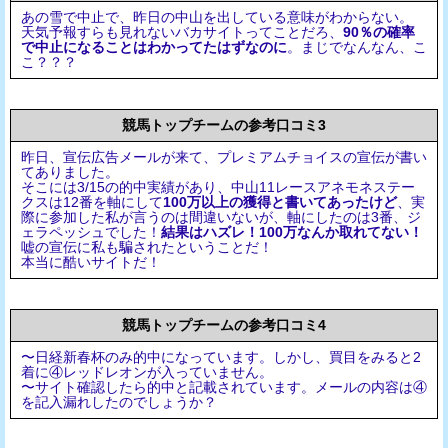
あの雪で中止で、昨日の中山を出している意味がわからない。
天気予報すらも見れないバカサイトってことだろ、
90％の確率
で中止になることはわかってたはずなのに
。まじでなんなん、こ
こ？？？
競馬トップチームの参考口コミ3
昨日、宣伝広告メールが来て、プレミアムチョイスの宣伝が書い
てありました。
そこには3/15の的中実績があり、中山11レースアネモネステー
クスは12番を軸にして
100万以上の獲得と書いてあったけど
、実
際に参加した私が言うのは間違いないが、軸にしたのは3番、ジ
ェラペッシュでした！
結果はハズレ！100万なんか取れてない！
嘘の宣伝に私も騙されたということだ！
本当に酷いサイトだ！
競馬トップチームの参考口コミ4
〜日経新春杯のみ的中になっています。しかし、買目をみると2
着に④レッドレオンが入っていません。
〜サイト確認したら的中と記載されています。メールの内容は④
を記入漏れしたのでしょうか？