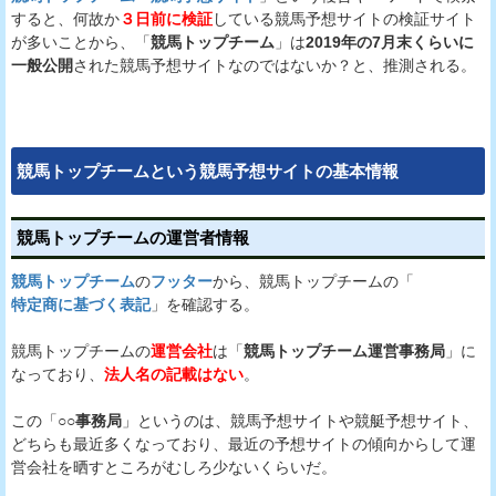
すると、何故か
３日前に検証
している競馬予想サイトの検証サイト
が多いことから、「
競馬トップチーム
」は
2019年の7月末くらいに
一般公開
された競馬予想サイトなのではないか？と、推測される。
競馬トップチームという競馬予想サイトの基本情報
競馬トップチームの運営者情報
競馬トップチーム
の
フッター
から、競馬トップチームの「
特定商に基づく表記
」を確認する。
競馬トップチームの
運営会社
は「
競馬トップチーム運営事務局
」に
なっており、
法人名の記載はない
。
この「
○○事務局
」というのは、競馬予想サイトや競艇予想サイト、
どちらも最近多くなっており、最近の予想サイトの傾向からして運
営会社を晒すところがむしろ少ないくらいだ。