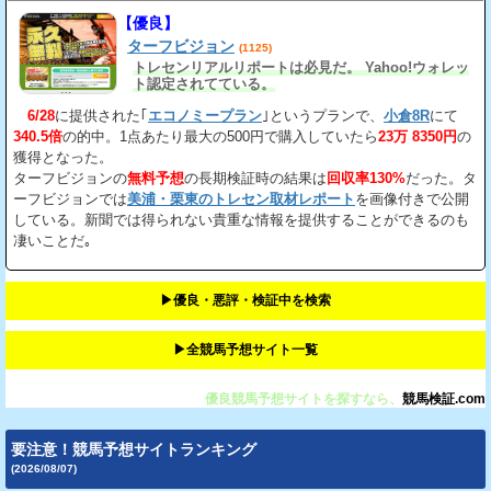
【優良】
ターフビジョン
(1125)
トレセンリアルリポートは必見だ。 Yahoo!ウォレッ
ト認定されてている。
6/28
に提供された｢
エコノミープラン
｣というプランで、
小倉8R
にて
340.5倍
の的中。1点あたり最大の500円で購入していたら
23万 8350円
の
獲得となった。
ターフビジョンの
無料予想
の長期検証時の結果は
回収率130%
だった。タ
ーフビジョンでは
美浦・栗東のトレセン取材レポート
を画像付きで公開
している。新聞では得られない貴重な情報を提供することができるのも
凄いことだ｡
▶︎優良・悪評・検証中を検索
▶︎全競馬予想サイト一覧
優良競馬予想サイトを探すなら、
競馬検証.com
要注意！競馬予想サイトランキング
(2026/08/07)