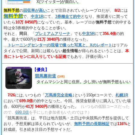
X(ツイッター)が面白い。
無料予想
の
回収率が高い
ことで注目されていたレープロだが、
8/2
には
無料予想
で、
中京1R
にて、
3券種全て的中
となり、推奨通りに買って
いたら
10万 8450円
になっていた。基本、レープロが
無料予想
で的中する
時は全3券種的中となることが多い。
それと、
同日
、「
プレミアムアリーナ
」でも
中京5R
にて
356.4倍
の的
中。最大で600円が
21万 3840円
の獲得となった。
…
トレーニングセンターの現場で撮った写真と、Xのレポート
はリアル
タイムで公開。新聞には載らない
超生情報
が得られるということは、
本
当にトレセンに出入りしている証拠
でもあり、評価が高い！
【優良】
競馬裏街道
(146)
タイムマシンと同じ住所。少し渋いが無料予想もいい
7/26
には, いつもの「
万馬券完全攻略
｣という150ptコースで、
札幌1R
において
699.0倍
の的中となった。今回、推奨金額通りに購入していた場
合、600円が
41万 9400円
の獲得となった。
（いつもの低額コースだった
ので、
699.0倍
を手にした参加者もいたのでは？）
「競馬裏街道」は、平日は地方競馬・土日は中央競馬の予想を提供して
おり、予想見解は添えられていないが、
無料予想の長期検証
では
116%
と
好成績。引き続き注目の予想サイトだ。