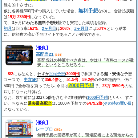
種を的中させた。
無料予想
仮に各券種500円ずつ購入していた場合、
なのに、合計払戻額
は
19万 2350円
になっていた。
尚、
3ヶ月にわたる無料予想検証
でも安定した成績を記録。
初月
は回収率
163%
、
2ヶ月目
は
206%
、
3ヶ月目
には
534%
という結果
に。信頼度の高い予想サイトであることが確認できる。
【優良】
高配当21
(695)
高配当21の特筆すべき点は、やはり「有料コースが激
安」というところだろう。
8/2
にもなんと、
わずか
20pt予想
(
2000円
)
で参加できる
超・安価
な予想
コースで、
中京5R
にて
356.4倍
と、
51.5倍
、
59.2倍
の全3券種的中。仮に
2000円予想
500円で全券種を買ってたら､今回は
で、
23万 3550円
の払
戻しになった計算だ。
なお、数年前には
3237.5倍
を含む全2券種的中(
1000円予想
)といい、すご
い。ちなみに
過去最高配当
は､1000円予想での
6479.2倍
(
その時の買い目
)
となっている。
【優良】
レープロ
(362)
無料予想の回収率が高く、現場記者による現地からの