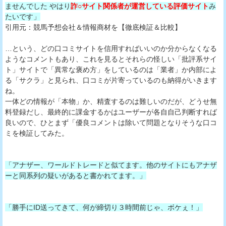
ませんでした やはり
詐○サイト関係者が運営している評価サイト
み
たいです」
引用元：競馬予想会社＆情報商材を【徹底検証＆比較】
…という、どの口コミサイトを信用すればいいのか分からなくなる
ようなコメントもあり、これを見るとそれらの怪しい「批評系サイ
ト」サイトで「異常な褒め方」をしているのは「業者」か内部によ
る「サクラ」と見られ、口コミが片寄っているのも納得がいきます
ね。
一体どの情報が「本物」か、精査するのは難しいのだが、どうせ無
料登録だし、最終的に課金するかはユーザーが各自自己判断すれば
良いので、ひとまず「優良コメントは除いて問題となりそうな口コ
ミを検証してみた。
「アナザー、ワールドトレードと似てます。他のサイトにもアナザ
ーと同系列の疑いがあると書かれてます。」
「勝手にID送ってきて、何が締切り３時間前じゃ、ボケぇ！」