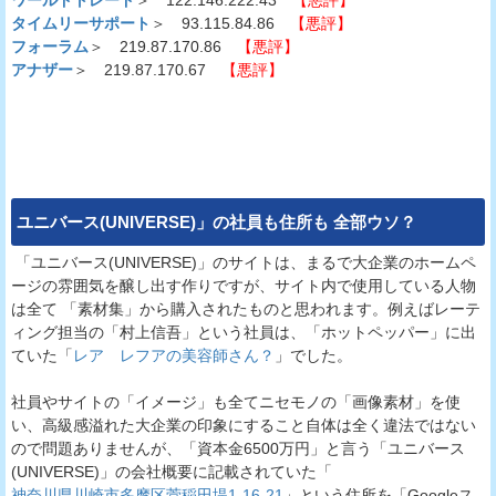
タイムリーサポート
＞ 93.115.84.86
【悪評】
フォーラム
＞ 219.87.170.86
【悪評】
アナザー
＞ 219.87.170.67
【悪評】
ユニバース(UNIVERSE)
」の社員も住所も 全部ウソ？
「ユニバース(UNIVERSE)」のサイトは、まるで大企業のホームペ
ージの雰囲気を醸し出す作りですが、サイト内で使用している人物
は全て 「素材集」から購入されたものと思われます。例えばレーテ
ィング担当の「村上信吾」という社員は、「ホットペッパー」に出
ていた「
レア レフアの美容師さん？
」でした。
社員やサイトの「イメージ」も全てニセモノの「画像素材」を使
い、高級感溢れた大企業の印象にすること自体は全く違法ではない
ので問題ありませんが、「資本金6500万円」と言う「ユニバース
(UNIVERSE)」の会社概要に記載されていた「
神奈川県川崎市多摩区菅稲田堤1-16-21
」という住所を「Googleス