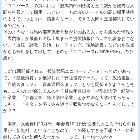
「ユニバース」の買い目は「競馬内部関係者と直に繋がる優秀な人
間を社員として採用」…という、もの凄いハードルの高い採用基準
のようで、つまりは「情報をリーク」できる人間を直接契約してい
るのだそう。
そのような「競馬内部関係者と繋がりのある人」から集めた情報を
「専門家」が最低６名以上集まって提供情報について会議をおこな
い、「血統、調教、政治、レーティング、現地調査」などの別視点
からも分析をして出しているのが「ユニバース(UNIVERSE)」の予
想だ。
…2年1回開催される「投資競馬ユニバーシアード」ってのがあっ
て、「最優秀賞」を獲得した「弊社投資チーム」って「政治担当」
「血統スタッフ」「資産運用スタッフ」とかも関係者かよ？そもそ
も、こんなの開催してんのか？皆生年月日や「早稲田大学 経済学
部卒業」「京都大学 経済学部卒業」とか立派な大学出てっぞｗ
…もぅ、「ネタ」を盛り込み過ぎて収集つかなくなったんでしょう
か？？
「本来、入会費用20万円、年会費10万円が必要なところそれらの費
用が一切無料」ということなので、この怪しすぎる予想サイトに登
録してみては如何だろーかｗ …って、もーねーのかｗ