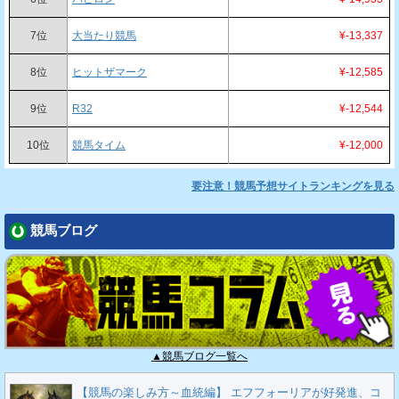
7位
大当たり競馬
¥-13,337
8位
ヒットザマーク
¥-12,585
9位
R32
¥-12,544
10位
競馬タイム
¥-12,000
要注意！競馬予想サイトランキングを見る
競馬ブログ
▲競馬ブログ一覧へ
【競馬の楽しみ方～血統編】 エフフォーリアが好発進、コ