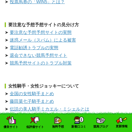
投票馬券の「WIN5」とは？
要注意な予想予想サイトの見分け方
要注意な予想予想サイトの実態
迷惑メール（スパム）による被害
電話勧誘トラブルの実態
退会できない競馬予想サイト
競馬予想サイトのトラブル対策
女性騎手・女性ジョッキーについて
全国の女性騎手まとめ
藤田菜七子騎手まとめ
伝説の美人騎手ミカエル・ミシェルとは
更新情報
無料予想
新着口コミ
競馬ブログ
優良サイト
低評価サイト
その他のおすすめコンテンツ