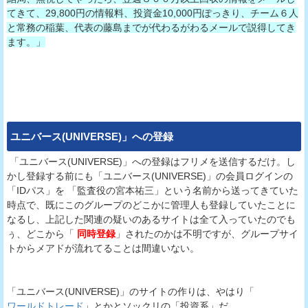
てきて、29,800円の情報料、投資金10,000円ぽっきり、チーム６人
と常務の稲葉、代表の藤島までが代わるがわるメールで説得してき
ます。」
ユニバース(UNIVERSE)
」への登録
「ユニバース(UNIVERSE)」への登録はフリメを送信するだけ。し
かし登録する前にも「ユニバース(UNIVERSE)」の会員ログインの
「IDパス」を 「監査役の宮本祐三」という名前から送ってきていた
時点で、既にこのグループのどこかに管理人も登録していたことに
なるし、上記した関連の疑いのあるサイトは全て入っていたのでも
ぅ、どこから「
同時登録
」されたのかは不明ですが、グループサイ
トからメアドが流れてることは間違いない。
「ユニバース(UNIVERSE)」のサイトの作りは、やはり「
ワールドトレード
」とかとソックリの「投資系」だ。