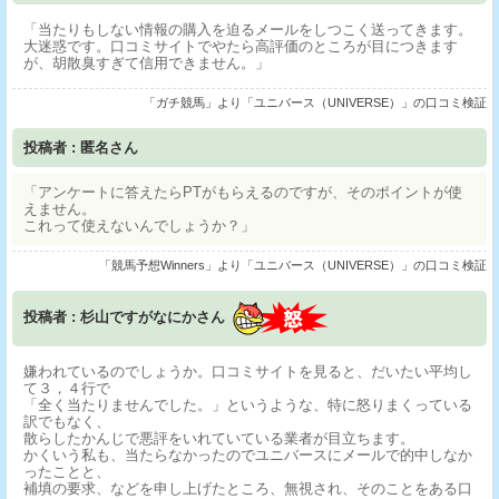
「当たりもしない情報の購入を迫るメールをしつこく送ってきます。
大迷惑です。口コミサイトでやたら高評価のところが目につきます
が、胡散臭すぎて信用できません。」
「ガチ競馬」より「ユニバース（UNIVERSE）」の口コミ検証
投稿者 : 匿名さん
「アンケートに答えたらPTがもらえるのですが、そのポイントが使
えません。
これって使えないんでしょうか？」
「競馬予想Winners」より「ユニバース（UNIVERSE）」の口コミ検証
投稿者 : 杉山ですがなにかさん
嫌われているのでしょうか。口コミサイトを見ると、だいたい平均し
て３，４行で
「全く当たりませんでした。」というような、特に怒りまくっている
訳でもなく、
散らしたかんじで悪評をいれていている業者が目立ちます。
かくいう私も、当たらなかったのでユニバースにメールで的中しなか
ったことと、
補填の要求、などを申し上げたところ、無視され、そのことをある口