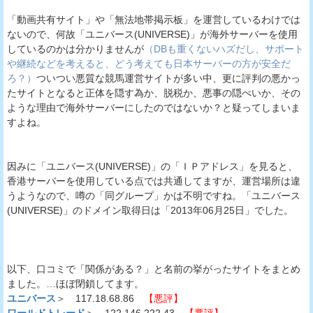
「動画共有サイト」や「無法地帯掲示板」を運営しているわけでは
ないので、何故「ユニバース(UNIVERSE)」が海外サーバーを使用
しているのかは分かりませんが
（DBも重くないハズだし、サポート
や継続などを考えると、どう考えても日本サーバーの方が安全だ
ろ？）
ついつい悪質な競馬運営サイトが多い中、更に評判の悪かっ
たサイトとなると正体を隠す為か、脱税か、悪事の隠ぺいか、その
ような理由で海外サーバーにしたのではないか？と疑ってしまいま
すよね。
因みに「ユニバース(UNIVERSE)」の「ＩＰアドレス」を見ると、
香港サーバーを使用している点では共通してますが、運営場所は違
うようなので、噂の「同グループ」かは不明ですね。「ユニバース
(UNIVERSE)」のドメイン取得日は「2013年06月25日」でした。
以下、口コミで「関係がある？」と名前の挙がったサイトをまとめ
ました。…ほぼ閉鎖してます。
ユニバース
＞ 117.18.68.86
【悪評】
ワールドトレード
＞ 122.146.222.43
【悪評】