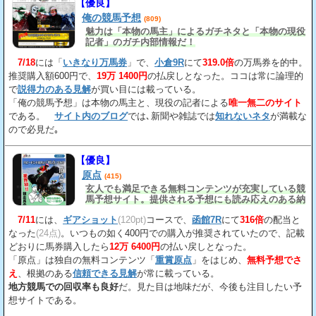
【優良】
俺の競馬予想
(809)
魅力は「本物の馬主」によるガチネタと「本物の現役
記者」のガチ内部情報だ！
7/18
には「
いきなり万馬券
」で、
小倉9R
にて
319.0倍
の万馬券を的中。
推奨購入額600円で、
19万 1400円
の払戻しとなった。ココは常に論理的
で
説得力のある見解
が買い目には載っている。
「俺の競馬予想」は本物の馬主と、現役の記者による
唯一無二のサイト
である。
サイト内のブログ
では､新聞や雑誌では
知れないネタ
が満載な
ので必見だ｡
【優良】
原点
(415)
玄人でも満足できる無料コンテンツが充実している競
馬予想サイト。提供される予想にも読み応えのある納
得の見解
が載っている。
7/11
には、
ギアショット
(120pt)
コースで、
函館7R
にて
316倍
の配当と
なった
(24点)
。いつもの如く400円での購入が推奨されていたので、記載
どおりに馬券購入したら
12万 6400円
の払い戻しとなった。
「原点」は独自の無料コンテンツ「
重賞原点
」をはじめ、
無料予想でさ
え
、根拠のある
信頼できる見解
が常に載っている。
地方競馬での回収率も良好
だ。見た目は地味だが、今後も注目したい予
想サイトである。