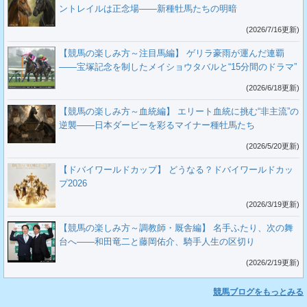
ントレイルは正念場――新種牡馬たちの明暗
(2026/7/16更新)
【競馬の楽しみ方～注目馬編】 ゲリラ豪雨が運んだ連覇
――宝塚記念を制したメイショウタバルと“15分間のドラマ”
(2026/6/18更新)
【競馬の楽しみ方～血統編】 エリート血統に挑む“非主流”の
逆襲――日本ダービーを彩るマイナー種牡馬たち
(2026/5/20更新)
【ドバイワールドカップ】 どうなる？ドバイワールドカッ
プ2026
(2026/3/19更新)
【競馬の楽しみ方～調教師・厩舎編】 名手ふたり、次の舞
台へ――和田竜二と藤岡佑介、騎手人生の区切り
(2026/2/19更新)
競馬ブログをもっとみる