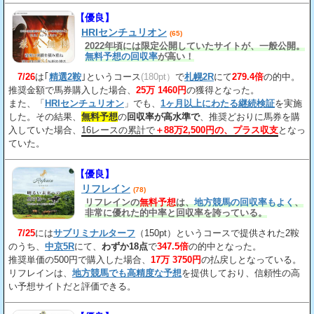
【優良】
HRIセンチュリオン
(65)
2022年頃には限定公開していたサイトが、一般公開。
無料予想の回収率
が高い！
7/26
は｢
精選2鞍
｣というコース
(180pt）
で
札幌2R
にて
279.4倍
の的中。
推奨金額で馬券購入した場合、
25万 1460円
の獲得となった。
また、「
HRIセンチュリオン
」でも、
1ヶ月以上にわたる継続検証
を実施
した。その結果、
無料予想
の
回収率が高水準で
、推奨どおりに馬券を購
入していた場合、
16レースの累計で
＋88万2,500円の、プラス収支
となっ
ていた。
【優良】
リフレイン
(78)
リフレインの
無料予想
は、
地方競馬の回収率もよく
、
非常に優れた的中率と回収率を誇っている。
7/25
には
サブリミナルターフ
（150pt）というコースで提供された2鞍
のうち、
中京5R
にて、
わずか18点
で
347.5倍
の的中となった。
推奨単価の500円で購入した場合、
17万 3750円
の払戻しとなっている。
リフレインは、
地方競馬でも高精度な予想
を提供しており、信頼性の高
い予想サイトだと評価できる。