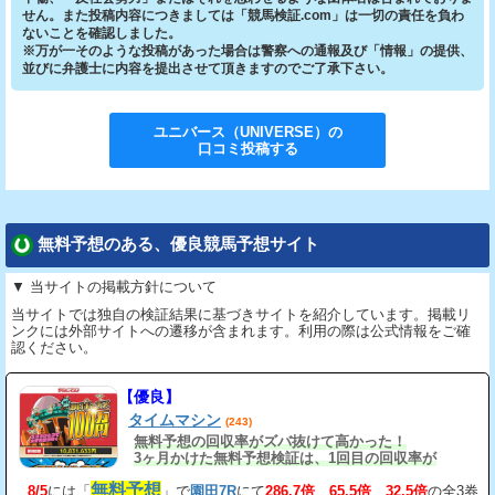
せん。また投稿内容につきましては「競馬検証.com」は一切の責任を負わ
ないことを確認しました。
※万が一そのような投稿があった場合は警察への通報及び「情報」の提供、
並びに弁護士に内容を提出させて頂きますのでご了承下さい。
ユニバース（UNIVERSE）
の
口コミ投稿する
無料予想のある、優良競馬予想サイト
▼ 当サイトの掲載方針について
当サイトでは独自の検証結果に基づきサイトを紹介しています。掲載リ
ンクには外部サイトへの遷移が含まれます。利用の際は公式情報をご確
認ください。
【優良】
タイムマシン
(243)
無料予想の回収率がズバ抜けて高かった！
3ヶ月かけた無料予想検証は、1回目の回収率が
163%、2回目が206%、3回目が534%だ。
無料予想
8/5
には「
」で
園田7R
にて
286.7倍
、
65.5倍
、
32.5倍
の全3券