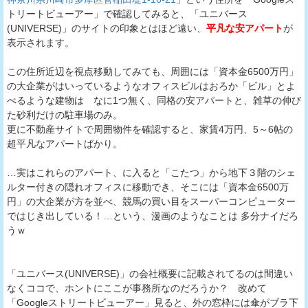
トリートビューアー」で確認してみると、「ユニバース
(UNIVERSE)」のサイトの印象とはほど遠い、
平凡な安アパート
が
表示されます。
この住所近辺を視点移動してみても、周囲には「資本金6500万円」
の大企業がはいっているようなオフィスビルはおろか「ビル」とよ
べるような建物は なに1つ無く、同格の安アパートと、雑草の伸び
た砂利だけの駐車場のみ。
更に不動産サイトで周囲物件を確認すると、家賃4万円、5～6帖の
超平凡なアパートばかり。
…実はこれらのアパート、に入ると「こたつ」から地下３階のシェ
ルター付きの隠れオフィスに移動でき、そこには「資本金6500万
円」の大企業が方を並べ、競馬の買い目をスーパーコンピューター
ではじき出している！…という、漫画のようなことは 多分ナイだろ
うｗ
「ユニバース(UNIVERSE)」の会社概要に記載されてるのは間違い
なくココで、ホントにここが事務所なのだろうか？ 改めて
「Googleストリートビューアー」見ると、外の窓枠には傘がブラ下