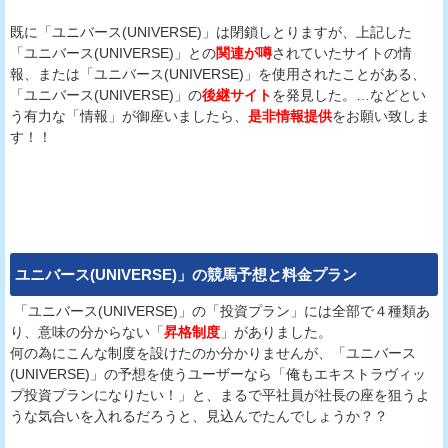
既に「ユニバース(UNIVERSE)」は閉鎖しとりますが、上記した
「ユニバース(UNIVERSE)」との
関連が噂
されていたサイトの情
報、または「ユニバース(UNIVERSE)」を使用されたことがある、
「ユニバース(UNIVERSE)」の
後継サイト
を発見した。…などとい
う有力な「情報」が御座いましたら、
是非情報提供
をお願い致しま
す！！
ユニバース(UNIVERSE)
」の競馬予想と料金プラン
「ユニバース(UNIVERSE)」の「投資プラン」には全部で４種類あ
り、意味の分からない「
昇格制度
」がありました。
何の為にこんな制度を設けたのか分かりませんが、「ユニバース
(UNIVERSE)」の予想を使うユーザーなら「俺もエキストラヴィッ
プ投資プランになりたい！」と、まるで平社員が社長の座を狙うよ
うな気合いを入れるだろうと、見込んでたんでしょうか？？