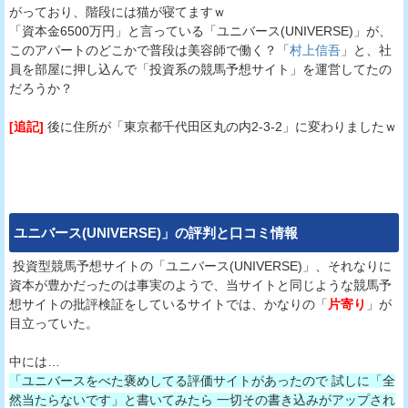
がっており、階段には猫が寝てますｗ
「資本金6500万円」と言っている「ユニバース(UNIVERSE)」が、
このアパートのどこかで普段は美容師で働く？「
村上信吾
」と、社
員を部屋に押し込んで「投資系の競馬予想サイト」を運営してたの
だろうか？
[追記]
後に住所が「東京都千代田区丸の内2-3-2」に変わりましたｗ
ユニバース(UNIVERSE)
」の評判と口コミ情報
投資型競馬予想サイトの「ユニバース(UNIVERSE)」、それなりに
資本が豊かだったのは事実のようで、当サイトと同じような競馬予
想サイトの批評検証をしているサイトでは、かなりの「
片寄り
」が
目立っていた。
中には…
「ユニバースをべた褒めしてる評価サイトがあったので 試しに「全
然当たらないです」と書いてみたら 一切その書き込みがアップされ