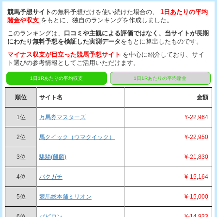
競馬予想サイト
の無料予想だけを使い続けた場合の、
1日あたりの平均
賭金や収支
をもとに、独自のランキングを作成しました。
このランキングは、
口コミや主観による評価ではなく、当サイトが長期
にわたり無料予想を検証した実測データ
をもとに算出したものです。
マイナス収支が目立った競馬予想サイト
を中心に紹介しており、サイ
ト選びの参考情報としてご活用いただけます。
1日1Rあたりの平均収支
1日1Rあたりの平均賭金
順位
サイト名
金額
1位
万馬券マスターズ
¥-22,964
2位
馬クイック（ウマクイック）
¥-22,950
3位
騏驎(麒麟)
¥-21,830
4位
バクガチ
¥-15,164
5位
競馬総本舗ミリオン
¥-15,000
6位
バビロン
¥-14,933