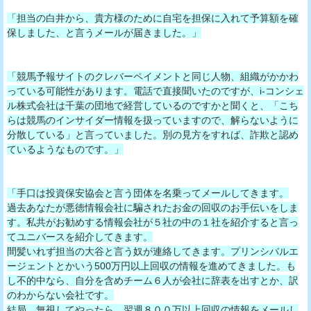
「担当の白井から、貴方様のために自宅を担保に入れて予算額を確
保しました、と言うメールが届きました。」
「競馬予報サイトのクレバーペイメントと同じ人物、組織がかかわ
っている可能性があります。電話で直接聞いたのですが、i-コンシェ
ル株式会社は千葉の団地で経営しているのですかと聞くと、「こち
らは競馬のインサイダー情報を扱っていますので、解らないように
分散している」と言っていました。別の見方をすれば、詐欺と認め
ているようなものです。」
「手口は投資保安協会と言う団体を名乗ってメールしてきます。
過去あなたが悪徳情報会社に騙されたお金の回収のお手伝いをしま
す。私共がお勧めする情報会社が５社の中の１社を紹介すると言っ
てユニバースを紹介してきます。
間髪いれず担当の大谷と言う奴が連絡してきます。プリンシバルエ
ージェントとかいう500万円以上回収の情報を進めてきました。も
し不的中なら、自分を含めチーム６人が会社に辞表を出すとか、訳
のわからない会社です。
結局、無視してやったら、翌週８００万以上回収の情報をメールし