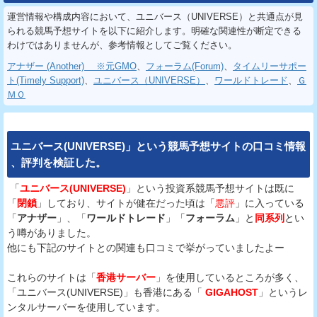
運営情報や構成内容において、ユニバース（UNIVERSE）と共通点が見
られる競馬予想サイトを以下に紹介します。明確な関連性が断定できる
わけではありませんが、参考情報としてご覧ください。
アナザー (Another) ※元GMO
、
フォーラム(Forum)
、
タイムリーサポー
ト(Timely Support)
、
ユニバース（UNIVERSE）
、
ワールドトレード
、
Ｇ
ＭＯ
ユニバース(UNIVERSE)
」という
競馬予想サイト
の
口コミ
情報
、
評判
を
検証
した。
「
ユニバース(UNIVERSE)
」という投資系競馬予想サイトは既に
「
閉鎖
」しており、サイトが健在だった頃は「
悪評
」に入っている
「
アナザー
」、「
ワールドトレード
」「
フォーラム
」と
同系列
とい
う噂がありました。
他にも下記のサイトとの関連も口コミで挙がっていましたよー
これらのサイトは「
香港サーバー
」を使用しているところが多く、
「ユニバース(UNIVERSE)」も香港にある「
GIGAHOST
」というレ
ンタルサーバーを使用しています。