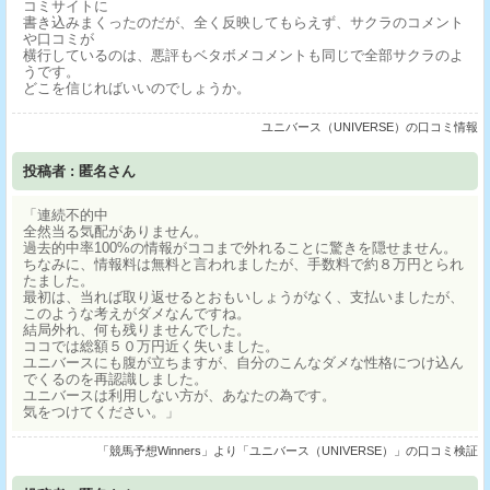
コミサイトに
書き込みまくったのだが、全く反映してもらえず、サクラのコメント
や口コミが
横行しているのは、悪評もベタボメコメントも同じで全部サクラのよ
うです。
どこを信じればいいのでしょうか。
ユニバース（UNIVERSE）の口コミ情報
投稿者 : 匿名さん
「連続不的中
全然当る気配がありません。
過去的中率100%の情報がココまで外れることに驚きを隠せません。
ちなみに、情報料は無料と言われましたが、手数料で約８万円とられ
たました。
最初は、当れば取り返せるとおもいしょうがなく、支払いましたが、
このような考えがダメなんですね。
結局外れ、何も残りませんでした。
ココでは総額５０万円近く失いました。
ユニバースにも腹が立ちますが、自分のこんなダメな性格につけ込ん
でくるのを再認識しました。
ユニバースは利用しない方が、あなたの為です。
気をつけてください。」
「競馬予想Winners」より「ユニバース（UNIVERSE）」の口コミ検証