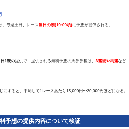
間
は、毎週土日、レース
当日の朝(10:00頃)
に予想が提供される。
1日1鞍
の提供で、提供される無料予想の馬券券種は、
3連複や馬連
など
にすると、平均して1レースあたり15,000円〜20,000円ほどになる。
料予想の提供内容について検証