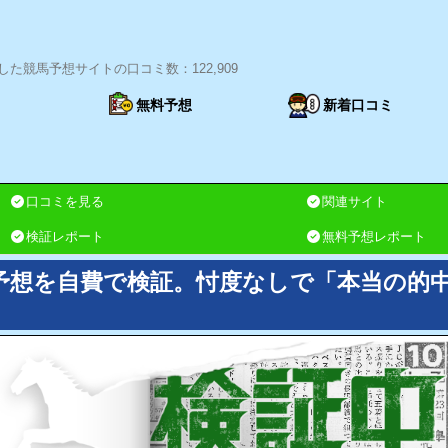
した競馬予想サイトの口コミ数：122,909
ト
無料予想
新着口コミ
口コミを見る
関連サイト
検証レポート
無料予想レポート
予想を自費で検証。忖度なしで「本当の的