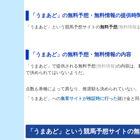
「うまあど」の無料予想・無料情報の提供時
「うまあど」という競馬予想サイトの
無料予想
(無料情報)
「うまあど」の無料予想・無料情報の内容
「うまあど」で提供される無料予想
(無料情報)
の内容は、
で決められてはいないようだ。
点数も券種によって異なり、推奨額も決められていない。
「うまあど」への
集客サイトが検証時に行った
賭け金と同じ
「うまあど」という競馬予想サイトの無