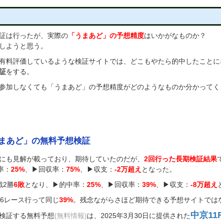
証は行ったが、実際の
「うまあど」の予想精度
はいかがなものか？
しようと思う。
有料評価しているような検証サイトでは、どこもやたら的中したことに
証
をする。
参加しなくても「うまあど」の予想精度がどのようなものか分かってく
「うまあど」の無料予想検証
にも見解が載っており、期待していたのだが、
2回行った長期検証結果
率：
25%
、▶︎回収率：
75%
、▶︎収支：
-2万超え
となった。
戦2勝
6敗
となり、▶︎的中率：
25%
、▶︎回収率：
39%
、▶︎収支：
-8万超え
6レース行って同じ
39%
。残念ながらさほど期待できる予想サイトでは
中京11
検証する無料予想
(無料情報)
は、2025年3月30日に提供された