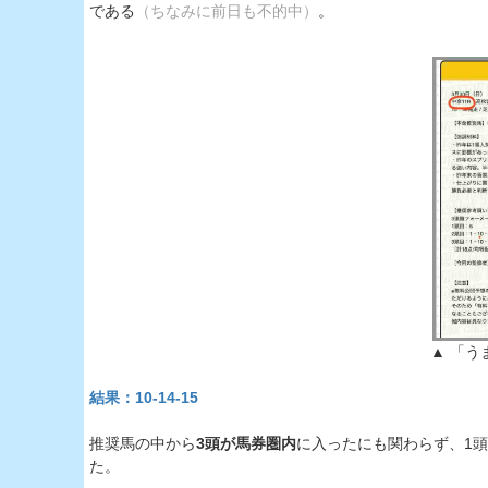
である
（ちなみに前日も不的中）
。
▲ 「うま
結果：10-14-15
推奨馬の中から
3頭が馬券圏内
に入ったにも関わらず、1頭
た。​