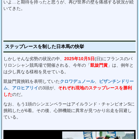
いよ…と期待を持ったと思うが、再び世界の壁を痛感する状況が続
いてきた。
ステップレースを制した日本馬の快挙
しかしそんな劣勢の状況の中、
2025年10月5日
(日)にフランスのパ
リロンシャン競馬場で開催される、今年の「
凱旋門賞
」は、例年と
は少し異なる様相を見せている。
凱旋門賞挑戦を表明していた
クロワデュノール
、
ビザンチンドリー
ム
、
アロヒアリイ
の3頭が、
それぞれ現地のステップレースを勝利
した
のだ。
なお、もう1頭のシンエンペラーはアイルランド・チャンピオンSに
挑戦したが6着。その後、心肺機能に異常が見つかり出走を回避し
ている。