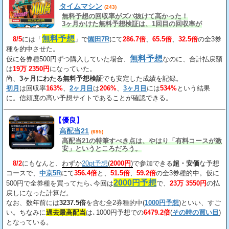
タイムマシン
(243)
無料予想の回収率がズバ抜けて高かった！
3ヶ月かけた無料予想検証は、1回目の回収率が
163%、2回目が206%、3回目が534%だ。
無料予想
8/5
には「
」で
園田7R
にて
286.7倍
、
65.5倍
、
32.5倍
の全3券
種を的中させた。
無料予想
仮に各券種500円ずつ購入していた場合、
なのに、合計払戻額
は
19万 2350円
になっていた。
尚、
3ヶ月にわたる無料予想検証
でも安定した成績を記録。
初月
は回収率
163%
、
2ヶ月目
は
206%
、
3ヶ月目
には
534%
という結果
に。信頼度の高い予想サイトであることが確認できる。
【優良】
高配当21
(695)
高配当21の特筆すべき点は、やはり「有料コースが激
安」というところだろう。
8/2
にもなんと、
わずか
20pt予想
(
2000円
)
で参加できる
超・安価
な予想
コースで、
中京5R
にて
356.4倍
と、
51.5倍
、
59.2倍
の全3券種的中。仮に
2000円予想
500円で全券種を買ってたら､今回は
で、
23万 3550円
の払
戻しになった計算だ。
なお、数年前には
3237.5倍
を含む全2券種的中(
1000円予想
)といい、すご
い。ちなみに
過去最高配当
は､1000円予想での
6479.2倍
(
その時の買い目
)
となっている。