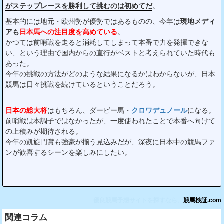
がステップレースを勝利して挑むのは初めてだ
。
基本的には地元・欧州勢が優勢ではあるものの、今年は
現地メディ
アも
日本馬への注目度を高めている
。
かつては前哨戦を走ると消耗してしまって本番で力を発揮できな
い、という理由で国内からの直行がベストと考えられていた時代も
あった。
今年の挑戦の方法がどのような結果になるかはわからないが、日本
競馬は日々挑戦を続けているということだろう。
日本の総大将
はもちろん、ダービー馬・
クロワデュノール
になる。
前哨戦は本調子ではなかったが、一度使われたことで本番へ向けて
の上積みが期待される。
今年の凱旋門賞も強豪が揃う見込みだが、深夜に日本中の競馬ファ
ンが歓喜するシーンを楽しみにしたい。
優良競馬予想サイトを探すなら、
競馬検証.com
関連コラム