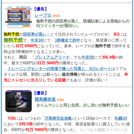
【優良】
レープロ
(362)
無料予想の回収率が高く、現場記者による現地からの
X(ツイッター)が面白い。
無料予想
の
回収率が高い
ことで注目されていたレープロだが、
8/2
には
無料予想
で、
中京1R
にて、
3券種全て的中
となり、推奨通りに買って
いたら
10万 8450円
になっていた。基本、レープロが
無料予想
で的中する
時は全3券種的中となることが多い。
それと、
同日
、「
プレミアムアリーナ
」でも
中京5R
にて
356.4倍
の的
中。最大で600円が
21万 3840円
の獲得となった。
…
トレーニングセンターの現場で撮った写真と、Xのレポート
はリアル
タイムで公開。新聞には載らない
超生情報
が得られるということは、
本
当にトレセンに出入りしている証拠
でもあり、評価が高い！
【優良】
競馬裏街道
(146)
タイムマシンと同じ住所。少し渋いが無料予想もいい
7/26
には, いつもの「
万馬券完全攻略
｣という150ptコースで、
札幌1R
において
699.0倍
の的中となった。今回、推奨金額通りに購入していた場
合、600円が
41万 9400円
の獲得となった。
（いつもの低額コースだった