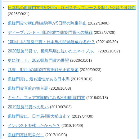
日本馬の凱旋門賞挑戦2025｜欧州ステップレースを制した3頭の可能性
(2025/09/21)
凱旋門賞で横山和生騎手が5日間の騎乗停止
(2022/10/06)
ディープボンド＋川田将雅で凱旋門賞への挑戦
(2022/07/28)
100回目の凱旋門賞・日本馬の悲願達成なるか？
(2021/09/30)
2020凱旋門賞で、極悪馬場に泣いたエネイブル。
(2020/10/07)
更に詳しく、2020凱旋門賞の展望
(2020/10/01)
武豊、9度目の凱旋門賞挑戦が正式決定
(2020/09/23)
凱旋門賞に 最も適性がある日本馬
(2019/10/10)
凱旋門賞直前の舞台裏
(2019/10/03)
キセキ。フォア賞惨敗にみる2019凱旋門賞
(2019/09/18)
2019凱旋門賞への思い
(2019/07/03)
凱旋門賞に、日本馬4頭大挙出走？
(2019/04/30)
インパクトを残したかった？
(2018/10/09)
凱旋門賞は戦争だ！
(2017/10/03)