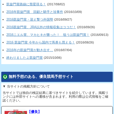
凱旋門賞路線に彗星現る！
(2017/08/02)
2016年凱旋門賞 回顧と騎手と珍事件
(2016/10/09)
2016凱旋門賞・迎え撃つ外国勢
(2016/09/27)
2016凱旋門賞、JRA以外の情報収集はココだ！
(2016/09/26)
2016ニエル賞、マカヒキが勝った！ 狙うは凱旋門賞！
(2016/09/13)
2016 凱旋門賞 今年から国内で馬券も買える！
(2016/08/26)
2016年の凱旋門賞が動き出す…
(2016/07/04)
終わりましたよ凱旋門賞
(2015/10/06)
無料予想のある、優良競馬予想サイト
▼ 当サイトの掲載方針について
当サイトでは独自の検証結果に基づきサイトを紹介しています。掲載リ
ンクには外部サイトへの遷移が含まれます。利用の際は公式情報をご確
認ください。
【優良】