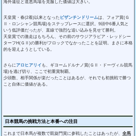
海外遠征と道悪馬場を克服した価値は大きい。
天皇賞・春(2着)以来となった
ビザンチンドリーム
は、フォア賞(Ｇ
Ⅱ・ロンシャン競馬場)をステップレースに選択。9頭中6番人気と
いう低評価だったが、直線で強烈な追い込みを見せて勝利。
天皇賞での激走はもちろん、その前のサウジアラビア・レッドシー
ターフH(ＧⅡ)の勝利がフロックでなかったことを証明。まさに本格
的を迎えようとしている。
さらに
アロヒアリイ
も、ギヨームドルナノ賞(ＧⅡ・ドーヴィル競馬
場)を逃げ切り、ここで初重賞制覇。
少頭数、相手関係が楽だったことはあるが、それでも初挑戦で勝つ
こと自体に価値がある。
日本競馬の挑戦方法と本番への注目
これまで日本馬が複数で凱旋門賞に参戦したことはあったが、
全馬