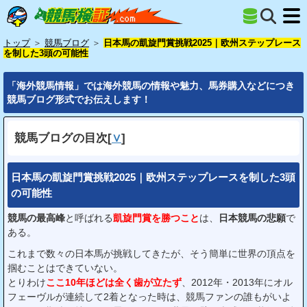
トップ
＞
競馬ブログ
＞
日本馬の凱旋門賞挑戦2025｜欧州ステップレース
を制した3頭の可能性
「海外競馬情報」では海外競馬の情報や魅力、馬券購入などにつき
競馬ブログ形式でお伝えします！
競馬ブログの目次
[
∨
]
日本馬の凱旋門賞挑戦2025｜欧州ステップレースを制した3頭
の可能性
競馬の最高峰
と呼ばれる
凱旋門賞を勝つこと
は、
日本競馬の悲願
で
ある。
これまで数々の日本馬が挑戦してきたが、そう簡単に世界の頂点を
掴むことはできていない。
とりわけ
ここ10年ほどは全く歯が立たず
、2012年・2013年にオル
フェーヴルが連続して2着となった時は、競馬ファンの誰もがいよ