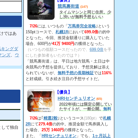
【優良】
競馬裏街道
(147)
タイムマシンと同じ住所。少
し渋いが無料予想もいい
7/26
には, いつもの「
万馬券完全攻略
｣という
150ptコースで、
札幌1R
において
699.0倍
の的中
けではあ
となった。今回、推奨金額通りに購入していた
場合、600円が
41万 9400円
の獲得となった。
馬キングダ
（いつもの低額コースだったので、
699.0倍
を手
マンズ
、
ウ
にした参加者もいたのでは？）
「競馬裏街道」は、平日は地方競馬・土日は中
央競馬の予想を提供しており、予想見解は添え
られていないが、
無料予想の長期検証
では
116%
と好成績。引き続き注目の予想サイトだ。
【優良】
HRIセンチュリオン
(65)
2022年頃には限定公開してい
たサイトが、一般公開。
無料
予想の回収率
が高い！
7/26
は｢
精選2鞍
｣というコース
(180pt）
で
札幌
2R
にて
279.4倍
の的中。推奨金額で馬券購入し
として独自
た場合、
25万 1460円
の獲得となった。
また、「
HRIセンチュリオン
」でも、
1ヶ月以上