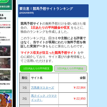
要注意！競馬予想サイトランキング
(2026/08/09)
競馬予想サイト
の無料予想だけを使い続けた場
合の、
1日あたりの平均賭金や収支
をもとに、
独自のランキングを作成しました。
このランキングは、
口コミや主観による評価で
はなく、当サイトが長期にわたり無料予想を検
証した実測データ
をもとに算出したものです。
マイナス収支が目立った競馬予想サイト
を中
心に紹介しており、サイト選びの参考情報とし
てご活用いただけます。
1日1Rあたりの平均収支
1日1Rあたりの平均賭金
順位
サイト名
金額
1位
万馬券マスターズ
¥-22,964
馬クイック（ウマク
2位
¥-22,950
イック）