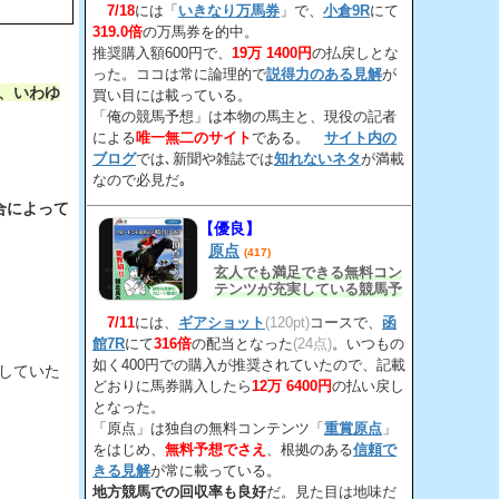
7/18
には「
いきなり万馬券
」で、
小倉9R
にて
319.0倍
の万馬券を的中。
推奨購入額600円で、
19万 1400円
の払戻しとな
った。ココは常に論理的で
説得力のある見解
が
、いわゆ
買い目には載っている。
「俺の競馬予想」は本物の馬主と、現役の記者
による
唯一無二のサイト
である。
サイト内の
ブログ
では､新聞や雑誌では
知れないネタ
が満載
なので必見だ｡
合によって
【優良】
原点
(417)
玄人でも満足できる無料コン
テンツが充実している競馬予
想サイト。提供される予想に
7/11
には、
ギアショット
も読み応えのある納得の見解
(120pt)
コースで、
函
が載っている。
館7R
にて
316倍
の配当となった
(24点)
。いつもの
如く400円での購入が推奨されていたので、記載
していた
どおりに馬券購入したら
12万 6400円
の払い戻し
となった。
「原点」は独自の無料コンテンツ「
重賞原点
」
をはじめ、
無料予想でさえ
、根拠のある
信頼で
きる見解
が常に載っている。
地方競馬での回収率も良好
だ。見た目は地味だ