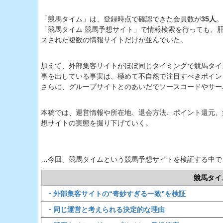
「競馬タイム」は、登録時点で確認できた会員数が
35人
。
「競馬タイム 競馬予想サイト」で情報検索を行っても、
スされた複数の情報サイトだけが並んでいた。
加えて、外部集客サイトがほぼ同じタイミングで競馬タイ
事を出している事実は、極めて不自然で注目すべきポイン
さらに、グループサイトとのあいだでソースコードやサー
本稿では、運営情報や所在地、退会方法、ポイント還元、
想サイトの実態を掘り下げていく。
…今回、競馬タイムという競馬予想サイトを検証する中で
競馬タイ
・外部集客サイトの“奇妙すぎる一致”を検証
・同じ運営と考えられる決定的な理由