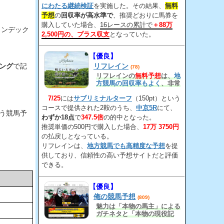
にわたる継続検証
を実施した。その結果、
無料
予想
の
回収率が高水準で
、推奨どおりに馬券を
購入していた場合、
16レースの累計で
＋88万
インデック
2,500円の、プラス収支
となっていた。
【優良】
リフレイン
ング
で記
(78)
リフレインの
無料予想
は、
地
方競馬の回収率もよく
、非常
に優れた的中率と回収率を誇
7/25
には
サブリミナルターフ
っている。
（150pt）という
コースで提供された2鞍のうち、
中京5R
にて、
う競馬予
わずか18点
で
347.5倍
の的中となった。
推奨単価の500円で購入した場合、
17万 3750円
の払戻しとなっている。
リフレインは、
地方競馬でも高精度な予想
を提
供しており、信頼性の高い予想サイトだと評価
できる。
【優良】
俺の競馬予想
(809)
魅力は「本物の馬主」による
ガチネタと「本物の現役記
者」のガチ内部情報だ！