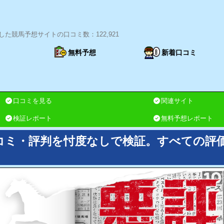
した競馬予想サイトの口コミ数：122,921
ト
無料予想
新着口コミ
口コミを見る
関連サイト
検証レポート
無料予想レポート
コミ・評判を忖度なしで検証。すべての評