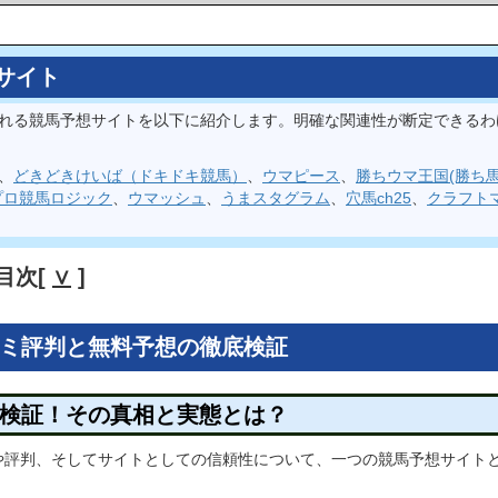
サイト
れる競馬予想サイトを以下に紹介します。明確な関連性が断定できるわ
、
どきどきけいば（ドキドキ競馬）
、
ウマピース
、
勝ちウマ王国(勝ち
プロ競馬ロジック
、
ウマッシュ
、
うまスタグラム
、
穴馬ch25
、
クラフト
目次
[
∨
]
ミ評判と無料予想の徹底検証
検証！その真相と実態とは？
や評判、そしてサイトとしての信頼性について、一つの競馬予想サイト