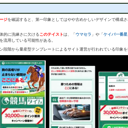
ージ
を確認すると、第一印象としてはやや古めかしいデザインで構成さ
体的に洗練さに欠ける
このテイスト
は、「
ウマセラ
」や「
ケイバ一番星
を流用している可能性がある。
ン段階から量産型テンプレートによるサイト運営が行われている印象を