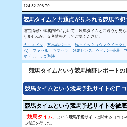
124.32.208.70
競馬タイムと共通点が見られる競馬予想
運営情報や構成内容において、競馬タイムと共通点が見ら
りませんが、参考情報としてご覧ください。
うまスピン
、
万馬券パーク
、
馬クイック（ウマクイック）
ム)
、
フヤセル
、
ウマセラ
、
競馬センス
、
ケイバ一番星
、
マドラ
、
うま遊勝
競馬タイムという競馬検証レポートの
競馬タイムという競馬予想サイトの口コ
競馬タイムという競馬予想サイトを徹底
競馬タイム
「
」という
競馬予想サイト
に関する口コミ
に検証を行った。