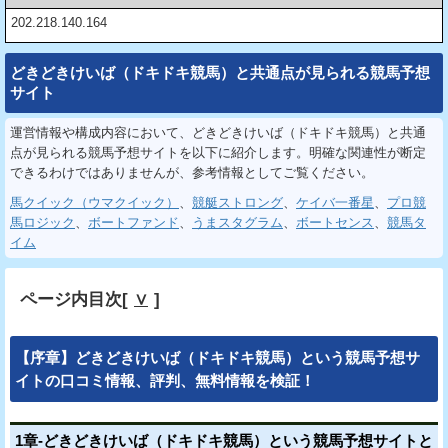
202.218.140.164
どきどきけいば（ドキドキ競馬）と共通点が見られる競馬予想
サイト
運営情報や構成内容において、どきどきけいば（ドキドキ競馬）と共通
点が見られる競馬予想サイトを以下に紹介します。明確な関連性が断定
できるわけではありませんが、参考情報としてご覧ください。
馬クイック（ウマクイック）
、
競艇ストロング
、
ケイバ一番星
、
プロ競
馬ロジック
、
ボートファンド
、
うまスタグラム
、
ボートセンス
、
競馬タ
イム
ページ内目次
[
∨
]
【序章】どきどきけいば（ドキドキ競馬）という競馬予想サ
イトの口コミ情報、評判、無料情報を検証！
1章-どきどきけいば（ドキドキ競馬）という競馬予想サイトと