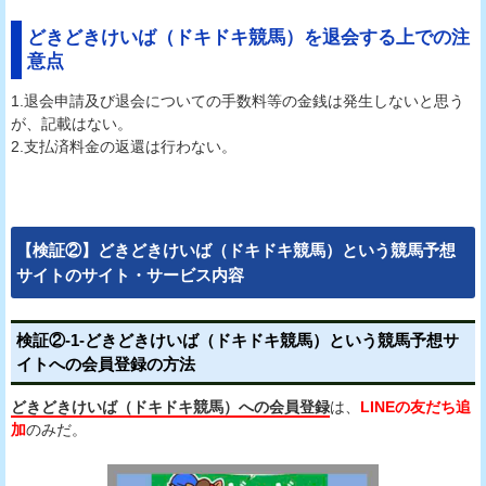
どきどきけいば（ドキドキ競馬）を退会する上での注
意点
1.退会申請及び退会についての手数料等の金銭は発生しないと思う
が、記載はない。
2.支払済料金の返還は行わない。
【検証②】どきどきけいば（ドキドキ競馬）という競馬予想
サイトのサイト・サービス内容
検証②-1-どきどきけいば（ドキドキ競馬）という競馬予想サ
イトへの会員登録の方法
どきどきけいば（ドキドキ競馬）への会員登録
は、
LINEの友だち追
加
のみだ。