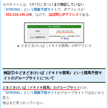
そのサイトとは、3月7日に見つけ
まだ検証していない
「STRONG」という競艇予想サイト
で、IPアドレスが
「
202.218.140.16
5
」なので、
ほぼ同じIPアドレス
である。
▲ どきどきけいば（ドキドキ競馬）のIPアドレス
検証①-5-どきどきけいば（ドキドキ競馬）という競馬予想サ
イトのグループサイトについて
どきどきけいば（ドキドキ競馬）のグループサイト
だが、
「STRONG」という競艇予想サイト
がグループサイトではないかと
思う。
他はまだ見つかっていない。