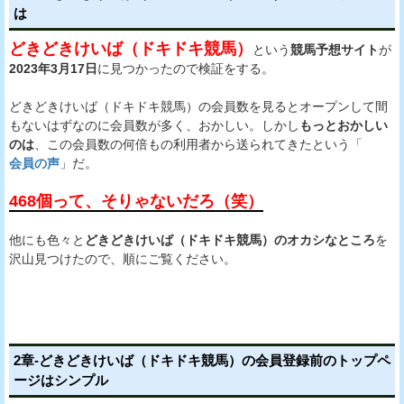
は
どきどきけいば（ドキドキ競馬）
という
競馬予想サイト
が
2023年3月17日
に見つかったので検証をする。
どきどきけいば（ドキドキ競馬）の会員数を見るとオープンして間
もないはずなのに会員数が多く、おかしい。しかし
もっとおかしい
のは
、この会員数の何倍もの利用者から送られてきたという「
会員の声
」だ。
468個って、そりゃないだろ（笑）
他にも色々と
どきどきけいば（ドキドキ競馬）のオカシなところ
を
沢山見つけたので、順にご覧ください。
2章-どきどきけいば（ドキドキ競馬）の会員登録前のトップペ
ージはシンプル