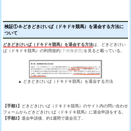
検証①-8-どきどきけいば（ドキドキ競馬）を退会する方法に
ついて
どきどきけいば（ドキドキ競馬）を退会する方法
は、どきどきけい
ば（ドキドキ競馬）の利用規約
(下画像参照)
を見ると載っている。
▲ どきどきけいば（ドキドキ競馬）を退会する方法
【手順1】
どきどきけいば（ドキドキ競馬）のサイト内の問い合わせ
フォームからどきどきけいば（ドキドキ競馬）に退会申請をする。
【手順2】
退会申請後、約1週間で退会完了。