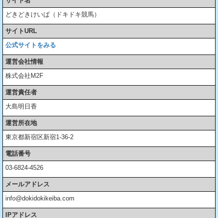
サイト名
どきどきけいば（ドキドキ競馬）
サイトURL
公式サイトをみる
運営会社情報
株式会社M2F
運営責任者
大島明日香
運営所在地
東京都新宿区新宿1-36-2
電話番号
03-6824-4526
メールアドレス
info@dokidokikeiba.com
IPアドレス