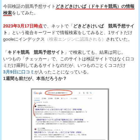
今回検証の競馬予想サイト
どきどきけいば（ドキドキ競馬）の情報
検索
をしてみた。
2023年3月17日時点
で、ネットで「
どきどきけいば 競馬予想サイ
ト
」という複合キーワードで情報検索をしてみると、1サイトだけ
gooleにインデックス
（検索エンジンに認識される）
されていた。
「
キドキ競馬 競馬予想サイト
」で検索しても、結果は同じ。
いつもの「チェッカー」で、このサイトは検証サイトではなく口コ
ミだけ羅列してあるサイトなのだが、いつものごとくココだけ
3月9日に口コミ
が入ったことになっている。
1週間も前だが、本当だろうか？