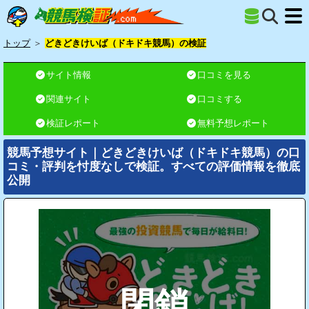
トップ
＞
どきどきけいば（ドキドキ競馬）の検証
サイト情報
口コミを見る
関連サイト
口コミする
検証レポート
無料予想レポート
競馬予想サイト｜どきどきけいば（ドキドキ競馬）の口
コミ・評判を忖度なしで検証。すべての評価情報を徹底
公開
閉鎖