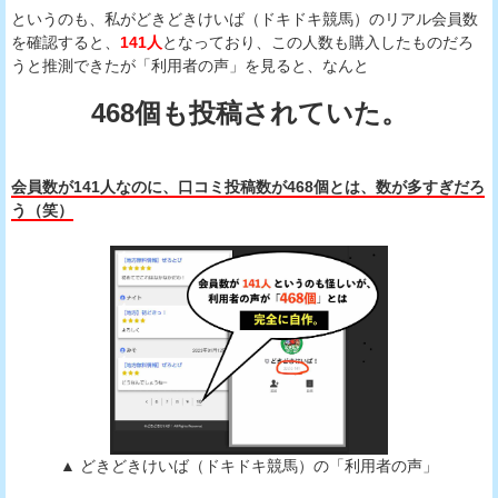
というのも、私がどきどきけいば（ドキドキ競馬）のリアル会員数
を確認すると、
141人
となっており、この人数も購入したものだろ
うと推測できたが「利用者の声」を見ると、なんと
468個も投稿されていた。
会員数が141人なのに、口コミ投稿数が468個とは、数が多すぎだろ
う（笑）
▲ どきどきけいば（ドキドキ競馬）の「利用者の声」