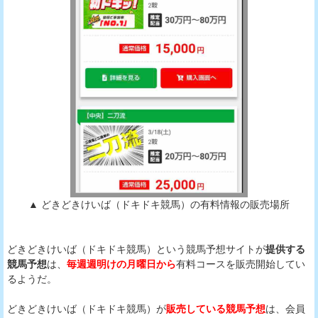
▲ どきどきけいば（ドキドキ競馬）の有料情報の販売場所
どきどきけいば（ドキドキ競馬）という競馬予想サイトが
提供する
競馬予想
は、
毎週週明けの月曜日から
有料コースを販売開始してい
るようだ。
どきどきけいば（ドキドキ競馬）が
販売している競馬予想
は、会員