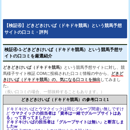
【検証④】どきどきけいば（ドキドキ競馬）という競馬予想
サイトの口コミ・評判
検証④-1-どきどきけいば（ドキドキ競馬）という競馬予想サ
イトの口コミを厳選紹介
どきどきけいば（ドキドキ競馬）
という競馬予想サイトに対し、競
馬様子サイト検証.COMに投稿された口コミ情報の中から、
どきど
きけいば（ドキドキ競馬）の、気になる口コミを抽出
してみまし
た。
（長い口コミの場合、一部抜粋することもあります。）
どきどきけいば（ドキドキ競馬）の参考口コミ1
ドキドキけいばとウマクイックは同じグループ間違い無しですけ
ど
ウマクイックの担当者は「資本は一緒でグループサイトはあ
る」って言ってました
が
ドキドキけいばの担当者は「グループサイトは無い」と断言しま
したw