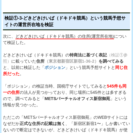
検証①-3-どきどきけいば（ドキドキ競馬）という競馬予想サ
イトの運営所在地を検証
次に、
どきどきけいば（ドキドキ競馬）の住所(運営所在地)
につい
て検証した。
どきどきけいば（ドキドキ競馬）の
特商法に基づく表記
（検証①参
照）
に載っていた
住所
（東京都新宿区新宿1-36-2）
を調べてみる
と、以前に検証した「
ポジション
」という競馬予想サイトと
同じ住
所だった
。
「ポジション」の検証当時、国税庁サイトでしてみると
545件も同
一の住所
の法人が見つかっており、同じ場所に545件とは多すぎる
ので、調べてみると「
METSバーチャルオフィス新宿御苑
」という
情報が見つかった。
ただこの「METSバーチャルオフィス新宿御苑」のWEBサイトには
なぜだか
正式な住所の記載は無く
、「新宿区新宿1〜」しか書いてい
ないので断定はできないが、どきどきけいば（ドキドキ競馬）が使